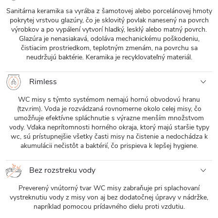
Sanitárna keramika sa vyrába z šamotovej alebo porcelánovej hmoty
pokrytej vrstvou glazúry, čo je sklovitý povlak nanesený na povrch
výrobkov a po vypálení vytvorí hladký, lesklý alebo matný povrch.
Glazúra je nenasiakavá, odoláva mechanickému poškodeniu,
čistiacim prostriedkom, teplotným zmenám, na povrchu sa
neudržujú baktérie. Keramika je recyklovateľný materiál.
Rimless
WC misy s týmto systémom nemajú hornú obvodovú hranu
(tzv.rim). Voda je rozvádzaná rovnomerne okolo celej misy, čo
umožňuje efektívne spláchnutie s výrazne menším množstvom
vody. Vďaka neprítomnosti horného okraja, ktorý majú staršie typy
wc, sú prístupnejšie všetky časti misy na čistenie a nedochádza k
akumulácii nečistôt a baktérií, čo prispieva k lepšej hygiene.
Bez rozstreku vody
Preverený vnútorný tvar WC misy zabraňuje pri splachovaní
vystreknutiu vody z misy von aj bez dodatočnej úpravy v nádržke,
napríklad pomocou prídavného dielu proti vzdutiu.