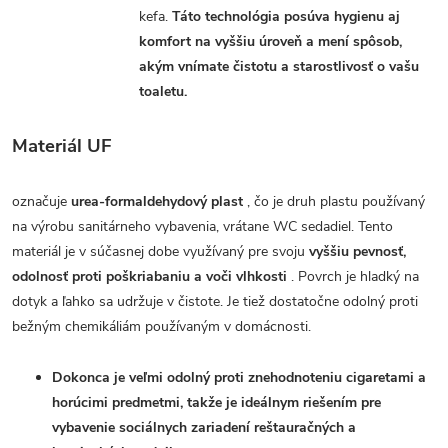
kefa.
Táto technológia posúva hygienu aj
komfort na vyššiu úroveň a mení spôsob,
akým vnímate čistotu a starostlivosť o vašu
toaletu.
Materiál UF
označuje
urea-formaldehydový plast
, čo je druh plastu používaný
na výrobu sanitárneho vybavenia, vrátane WC sedadiel. Tento
materiál je v súčasnej dobe využívaný pre svoju
vyššiu pevnosť,
odolnosť proti poškriabaniu a voči vlhkosti
. Povrch je hladký na
dotyk a ľahko sa udržuje v čistote. Je tiež dostatočne odolný proti
bežným chemikáliám používaným v domácnosti.
Dokonca je veľmi odolný proti znehodnoteniu cigaretami a
horúcimi predmetmi, takže je ideálnym riešením pre
vybavenie sociálnych zariadení reštauračných a