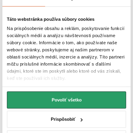
vybavení. Vyniká pevnosťou, odolnosťou voči vlhkosti aj
poškriabaniu a jeho hladký povrch sa ľahko čistí. Vďaka vysokej
odolnosti voči bežným čistiacim prostriedkom je ideálnou voľbou na
každodenné použitie.
Táto webstránka používa súbory cookies
Na prispôsobenie obsahu a reklám, poskytovanie funkcií
Predĺžená záruka 5 rokov
sociálnych médií a analýzu návštevnosti používame
súbory cookie. Informácie o tom, ako používate naše
K tomuto produktu poskytujeme päťročnú záruku, čo znamená, že
sa môžete dlhodobo spoľahnúť na jeho kvalitu a odolnosť. Navyše,
webové stránky, poskytujeme aj našim partnerom v
naše prémiové služby zaistia, že prípadné otázky alebo potreby
oblasti sociálnych médií, inzercie a analýzy. Títo partneri
budú vyriešené rýchlo a efektívne. Táto kombinácia zaisťuje, že vaša
môžu príslušné informácie skombinovať s ďalšími
skúsenosť s produktom bude vždy prvotriedna a bezproblémová.
údajmi, ktoré ste im poskytli alebo ktoré od vás získali,
keď ste používali ich služby.
Sedátko
je
súčasťou balenia.
Povoliť všetko
Spojenie inovácie, dokonalosti v oblasti hygieny a designu. Tento
záchod nesie punc kvality a technickej dokonalosti, ktoré sú typické
pre európske výrobky značky
Cerano
.
Prispôsobiť
Z našej ponuky si môžete vybrať bielu a čiernu variantu WC
s