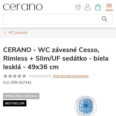
Prejsť
NÁKUPN
KOŠÍK
na
obsah
WC závesné
CERANO - WC závesné Cesso,
Rimless + Slim/UF sedátko - biela
lesklá - 49x36 cm
Neohodnotené
Podrobnosti hodnotenia
Kód:
CER-417341
PREDĹŽENÁ ZÁRUKA
BESTSELLER