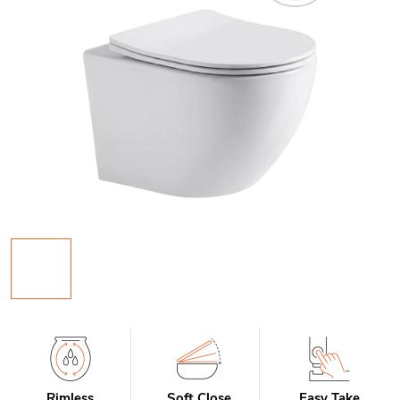
Rimless
Soft Close
Easy Take