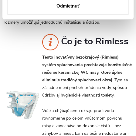
Odmietnuť
možnosťou dokúpenia kompatibilného sedátka. Výška samotného
záchodu poskytuje pohodlie pri používaní a jeho kompaktné
rozmery umožňujú jednoduchú inštaláciu a údržbu.
Čo je to Rimless
Tento inovatívny bezokrajový (Rimless)
systém splachovania predstavuje konštrukčné
riešenie keramickej WC misy, ktoré úplne
eliminuje tradičný splachovací okraj.
Tým sa
zásadne mení priebeh prúdenia vody, spôsob
údržby aj hygienické vlastnosti toalety.
Vďaka chýbajúcemu okraju prúdi voda
rovnomerne po celom vnútornom povrchu
misy a zanecháva ho dokonale čistú – bez
záhybov a miest, kam sa bežne nedostane ani