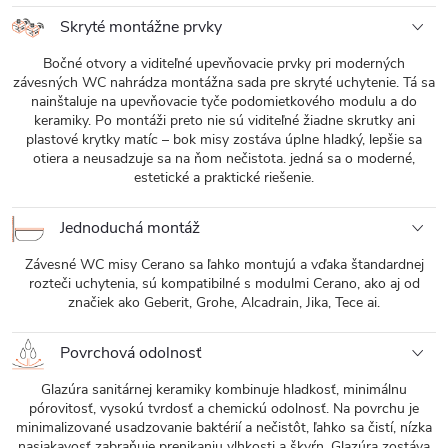
Skryté montážne prvky
Bočné otvory a viditeľné upevňovacie prvky pri moderných
závesných WC nahrádza montážna sada pre skryté uchytenie. Tá sa
nainštaluje na upevňovacie tyče podomietkového modulu a do
keramiky. Po montáži preto nie sú viditeľné žiadne skrutky ani
plastové krytky matíc – bok misy zostáva úplne hladký, lepšie sa
otiera a neusadzuje sa na ňom nečistota. jedná sa o moderné,
estetické a praktické riešenie.
Jednoduchá montáž
Závesné WC misy Cerano sa ľahko montujú a vďaka štandardnej
rozteči uchytenia, sú kompatibilné s modulmi Cerano, ako aj od
značiek ako Geberit, Grohe, Alcadrain, Jika, Tece ai.
Povrchová odolnosť
Glazúra sanitárnej keramiky kombinuje hladkosť, minimálnu
pórovitosť, vysokú tvrdosť a chemickú odolnosť. Na povrchu je
minimalizované usadzovanie baktérií a nečistôt, ľahko sa čistí, nízka
nasiakavosť zabraňuje prenikaniu vlhkosti a škvŕn. Glazúra zostáva