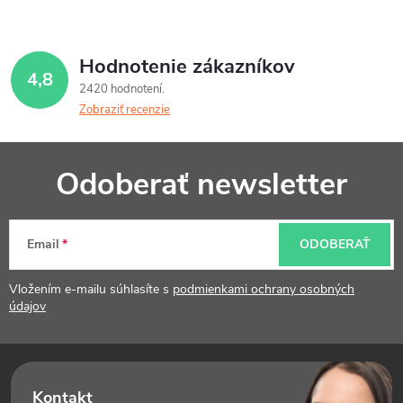
Hodnotenie zákazníkov
4,8
2420 hodnotení
Zobraziť recenzie
Z
Odoberať newsletter
á
p
Email
ODOBERAŤ
ä
t
Vložením e-mailu súhlasíte s
podmienkami ochrany osobných
údajov
i
e