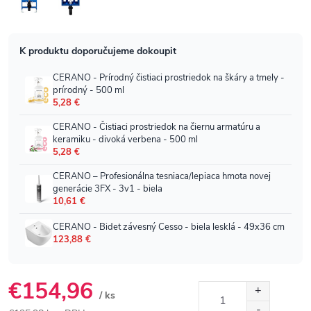
€154,96
/ ks