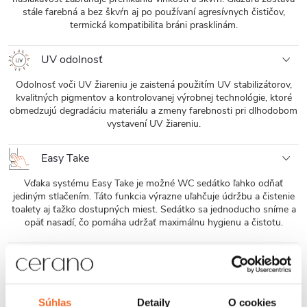
stále farebná a bez škvŕn aj po používaní agresívnych čističov,
termická kompatibilita bráni prasklinám.
UV odolnosť
Odolnosť voči UV žiareniu je zaistená použitím UV stabilizátorov,
kvalitných pigmentov a kontrolovanej výrobnej technológie, ktoré
obmedzujú degradáciu materiálu a zmeny farebnosti pri dlhodobom
vystavení UV žiareniu.
Easy Take
Vďaka systému Easy Take je možné WC sedátko ľahko odňať
jediným stlačením. Táto funkcia výrazne uľahčuje údržbu a čistenie
toalety aj ťažko dostupných miest. Sedátko sa jednoducho sníme a
opäť nasadí, čo pomáha udržať maximálnu hygienu a čistotu.
UF sedátko
Sedátko je vyrobené z kvalitného, ​​vysoko odolného duroplastového
materiálu, ktorý sa bežne používa v modernom sanitárnom
Súhlas
Detaily
O cookies