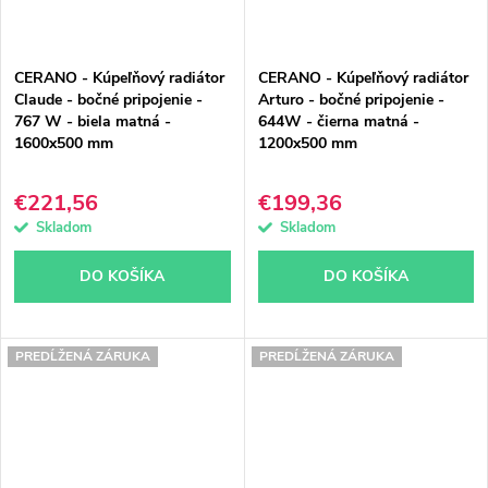
CERANO - Kúpeľňový radiátor
CERANO - Kúpeľňový radiátor
Claude - bočné pripojenie -
Arturo - bočné pripojenie -
767 W - biela matná -
644W - čierna matná -
1600x500 mm
1200x500 mm
€221,56
€199,36
Skladom
Skladom
DO KOŠÍKA
DO KOŠÍKA
PREDĹŽENÁ ZÁRUKA
PREDĹŽENÁ ZÁRUKA