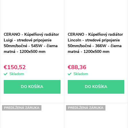
CERANO - Kúpeľňový radiátor
CERANO - Kúpeľňový radiátor
Luigi - stredové pripojenie
Lincoln - stredové pripojenie
50mm/bočné - 545W - čierna
50mm/bočné - 366W - čierna
matná - 1200x500 mm
matná - 1200x500 mm
€150,52
€88,36
Skladom
Skladom
DO KOŠÍKA
DO KOŠÍKA
PREDĹŽENÁ ZÁRUKA
PREDĹŽENÁ ZÁRUKA