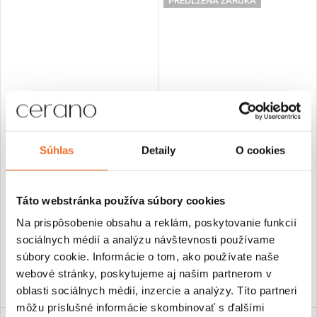
PREDĹŽENÁ ZÁRUKA
CERANO - Kúpeľňový radiátor
CERANO - Kúpeľňový radiátor
Súhlas
Detaily
O cookies
Claude - bočné pripojenie -
Arlen - bočné pripojenie - 558
575 W - čierna matná -
W - čierna matná - 1800x300
1200x500 mm
mm
Táto webstránka používa súbory cookies
€186,04
€221,56
Na prispôsobenie obsahu a reklám, poskytovanie funkcií
Skladom
Skladom
sociálnych médií a analýzu návštevnosti používame
súbory cookie. Informácie o tom, ako používate naše
DO KOŠÍKA
DO KOŠÍKA
webové stránky, poskytujeme aj našim partnerom v
oblasti sociálnych médií, inzercie a analýzy. Títo partneri
môžu príslušné informácie skombinovať s ďalšími