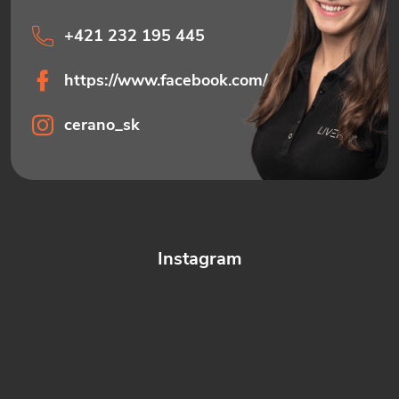
u
+421 232 195 445
https://www.facebook.com/ceranosk
cerano_sk
Instagram