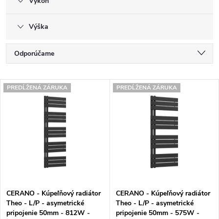
Výkon
Výška
R
Odporúčame
a
Najlacnejšie
V
d
PREDĹŽENÁ ZÁRUKA
PREDĹŽENÁ ZÁRUKA
Najdrahšie
ý
e
Najpredávanejšie
p
n
Abecedne
i
i
s
e
p
p
CERANO - Kúpeľňový radiátor
CERANO - Kúpeľňový radiátor
r
r
Theo - L/P - asymetrické
Theo - L/P - asymetrické
pripojenie 50mm - 812W -
pripojenie 50mm - 575W -