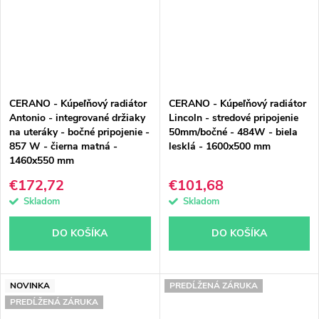
CERANO - Kúpeľňový radiátor
CERANO - Kúpeľňový radiátor
Antonio - integrované držiaky
Lincoln - stredové pripojenie
na uteráky - bočné pripojenie -
50mm/bočné - 484W - biela
857 W - čierna matná -
lesklá - 1600x500 mm
1460x550 mm
€172,72
€101,68
Skladom
Skladom
DO KOŠÍKA
DO KOŠÍKA
NOVINKA
PREDĹŽENÁ ZÁRUKA
PREDĹŽENÁ ZÁRUKA