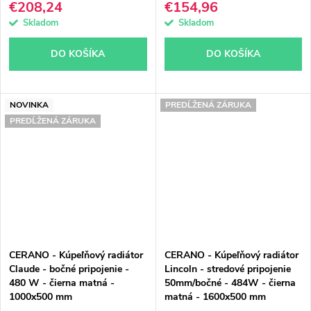
€208,24
€154,96
Skladom
Skladom
DO KOŠÍKA
DO KOŠÍKA
NOVINKA
PREDĹŽENÁ ZÁRUKA
PREDĹŽENÁ ZÁRUKA
CERANO - Kúpeľňový radiátor
CERANO - Kúpeľňový radiátor
Claude - bočné pripojenie -
Lincoln - stredové pripojenie
480 W - čierna matná -
50mm/bočné - 484W - čierna
1000x500 mm
matná - 1600x500 mm