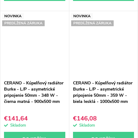
NOVINKA
NOVINKA
PREDĹŽENÁ ZÁRUKA
PREDĹŽENÁ ZÁRUKA
CERANO - Kúpeľňový radiátor
CERANO - Kúpeľňový radiátor
Burke - L/P - asymetrické
Burke - L/P - asymetrické
pripojenie 50mm - 348 W -
pripojenie 50mm - 359 W -
čierna matná - 900x500 mm
biela lesklá - 1000x500 mm
€141,64
€146,08
Skladom
Skladom