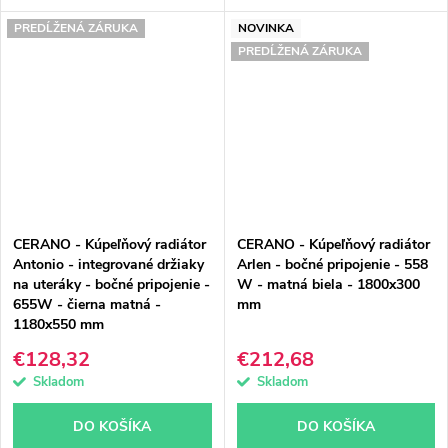
PREDĹŽENÁ ZÁRUKA
NOVINKA
PREDĹŽENÁ ZÁRUKA
CERANO - Kúpeľňový radiátor
CERANO - Kúpeľňový radiátor
Antonio - integrované držiaky
Arlen - bočné pripojenie - 558
na uteráky - bočné pripojenie -
W - matná biela - 1800x300
655W - čierna matná -
mm
1180x550 mm
€128,32
€212,68
Skladom
Skladom
DO KOŠÍKA
DO KOŠÍKA