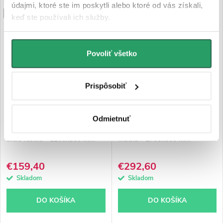
NOVINKA
PREDĹŽENÁ ZÁRUKA
údajmi, ktoré ste im poskytli alebo ktoré od vás získali,
PREDĹŽENÁ ZÁRUKA
keď ste používali ich služby.
Povoliť všetko
Prispôsobiť
CERANO - Kúpeľňový radiátor
CERANO - Kúpeľňový radiátor
Odmietnuť
Burke - L/P - asymetrické
Vincenzo - stredové pripojenie
pripojenie 50mm - 430 W -
50mm/bočné - 800W - čierna
biela lesklá - 1200x500 mm
matná - 1700x600 mm
€159,40
€292,60
Skladom
Skladom
DO KOŠÍKA
DO KOŠÍKA