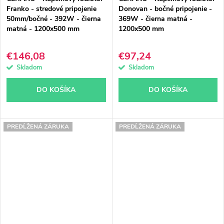
Franko - stredové pripojenie
Donovan - bočné pripojenie -
50mm/bočné - 392W - čierna
369W - čierna matná -
matná - 1200x500 mm
1200x500 mm
€146,08
€97,24
Skladom
Skladom
DO KOŠÍKA
DO KOŠÍKA
PREDĹŽENÁ ZÁRUKA
PREDĹŽENÁ ZÁRUKA