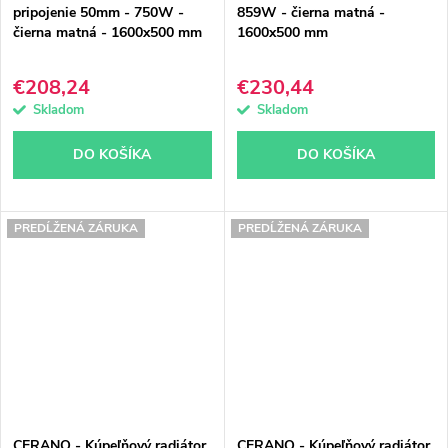
pripojenie 50mm - 750W -
859W - čierna matná -
čierna matná - 1600x500 mm
1600x500 mm
€208,24
€230,44
Skladom
Skladom
DO KOŠÍKA
DO KOŠÍKA
PREDĹŽENÁ ZÁRUKA
PREDĹŽENÁ ZÁRUKA
CERANO - Kúpeľňový radiátor
CERANO - Kúpeľňový radiátor