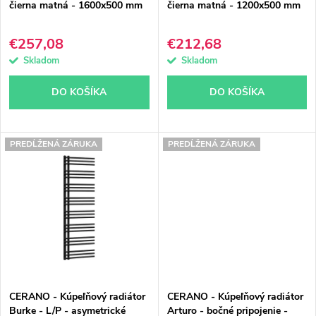
o
o
čierna matná - 1600x500 mm
čierna matná - 1200x500 mm
d
d
€257,08
€212,68
u
u
Skladom
Skladom
k
k
DO KOŠÍKA
DO KOŠÍKA
t
t
o
o
PREDĹŽENÁ ZÁRUKA
PREDĹŽENÁ ZÁRUKA
v
v
CERANO - Kúpeľňový radiátor
CERANO - Kúpeľňový radiátor
Burke - L/P - asymetrické
Arturo - bočné pripojenie -