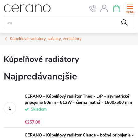
Prejsť
NÁKUPN
KOŠÍK
na
obsah
Kúpeľňové radiátory, sušiaky, ventilátory
Kúpeľňové radiátory
Najpredávanejšie
CERANO - Kúpeľňový radiátor Theo - L/P - asymetrické
pripojenie 50mm - 812W - čierna matná - 1600x500 mm
Skladom
€257,08
CERANO - Kúpeľňový radiátor Claude - bočné pripojenie -