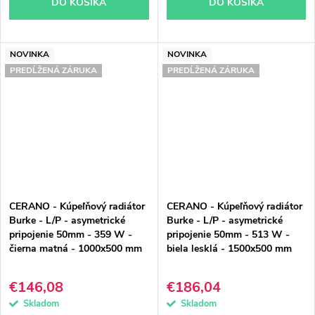
DO KOŠÍKA
DO KOŠÍKA
NOVINKA
NOVINKA
PREDĹŽENÁ ZÁRUKA
PREDĹŽENÁ ZÁRUKA
CERANO - Kúpeľňový radiátor
CERANO - Kúpeľňový radiátor
Burke - L/P - asymetrické
Burke - L/P - asymetrické
pripojenie 50mm - 359 W -
pripojenie 50mm - 513 W -
čierna matná - 1000x500 mm
biela lesklá - 1500x500 mm
€146,08
€186,04
Skladom
Skladom