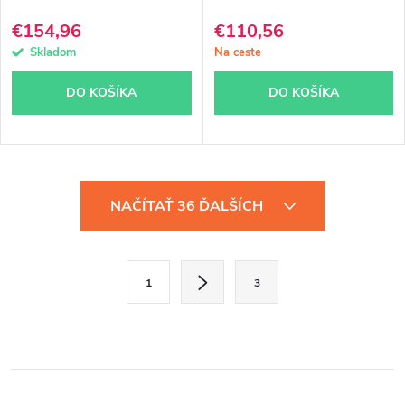
€154,96
€110,56
Skladom
Na ceste
DO KOŠÍKA
DO KOŠÍKA
O
NAČÍTAŤ 36 ĎALŠÍCH
v
l
S
1
3
á
t
d
r
á
a
n
c
k