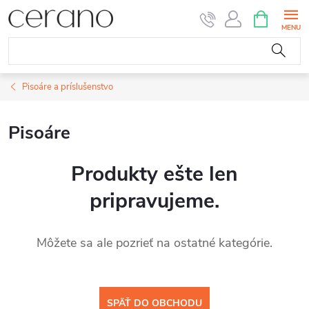
Prejsť
NÁKUPN
KOŠÍK
na
obsah
Pisoáre a príslušenstvo
Pisoáre
Produkty ešte len
pripravujeme.
Môžete sa ale pozrieť na ostatné kategórie.
SPÄŤ DO OBCHODU