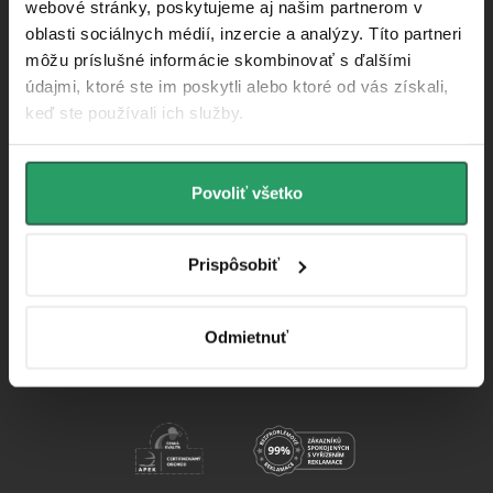
webové stránky, poskytujeme aj našim partnerom v
oblasti sociálnych médií, inzercie a analýzy. Títo partneri
môžu príslušné informácie skombinovať s ďalšími
údajmi, ktoré ste im poskytli alebo ktoré od vás získali,
4.9/5
(250+)
keď ste používali ich služby.
Povoliť všetko
98%
(20+)
Prispôsobiť
4.9/5
(200+)
Odmietnuť