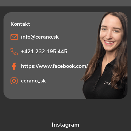
i
e
info
@
cerano.sk
+421 232 195 445
https://www.facebook.com/ceranosk
cerano_sk
Instagram