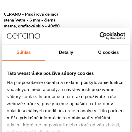
CERANO - Pisoárová deliaca
stena Vetra - 6 mm - čierna
matná, grafitové sklo - 40x80
cm
€66,16
Súhlas
Detaily
O cookies
Na ceste
DO KOŠÍKA
Táto webstránka používa súbory cookies
Na prispôsobenie obsahu a reklám, poskytovanie funkcií
sociálnych médií a analýzu návštevnosti používame
súbory cookie. Informácie o tom, ako používate naše
O
webové stránky, poskytujeme aj našim partnerom v
v
oblasti sociálnych médií, inzercie a analýzy. Títo partneri
môžu príslušné informácie skombinovať s ďalšími
l
údajmi, ktoré ste im poskytli alebo ktoré od vás získali,
keď ste používali ich služby.