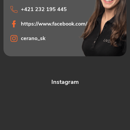
p
+421 232 195 445
i
https://www.facebook.com/ceranosk
s
u
cerano_sk
Instagram