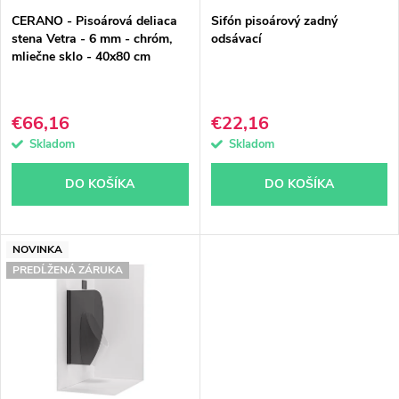
p
p
CERANO - Pisoárová deliaca
Sifón pisoárový zadný
r
r
stena Vetra - 6 mm - chróm,
odsávací
mliečne sklo - 40x80 cm
o
o
d
d
€66,16
€22,16
u
u
Skladom
Skladom
k
k
DO KOŠÍKA
DO KOŠÍKA
t
t
o
o
NOVINKA
PREDĹŽENÁ ZÁRUKA
v
v