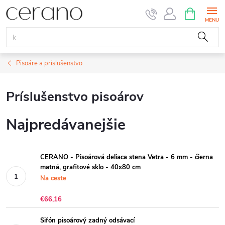
Prejsť
NÁKUPN
KOŠÍK
na
obsah
Pisoáre a príslušenstvo
Príslušenstvo pisoárov
Najpredávanejšie
CERANO - Pisoárová deliaca stena Vetra - 6 mm - čierna
matná, grafitové sklo - 40x80 cm
Na ceste
€66,16
Sifón pisoárový zadný odsávací