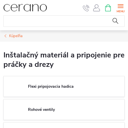
Prejsť
NÁKUPN
KOŠÍK
na
obsah
Kúpeľňa
Inštalačný materiál a pripojenie pre
práčky a drezy
Flexi pripojovacia hadica
Rohové ventily