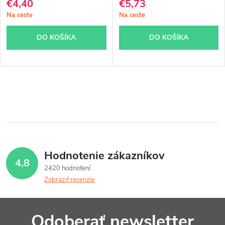
€4,40
€5,73
Na ceste
Na ceste
DO KOŠÍKA
DO KOŠÍKA
O
v
l
á
Hodnotenie zákazníkov
4,8
d
2420 hodnotení
Zobraziť recenzie
a
c
Z
Odoberať newsletter
i