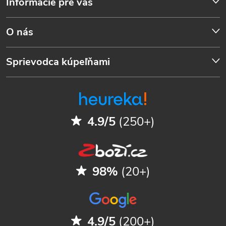
Informácie pre vás
O nás
Sprievodca kúpeľňami
4.9/5
(250+)
98%
(20+)
4.9/5
(200+)