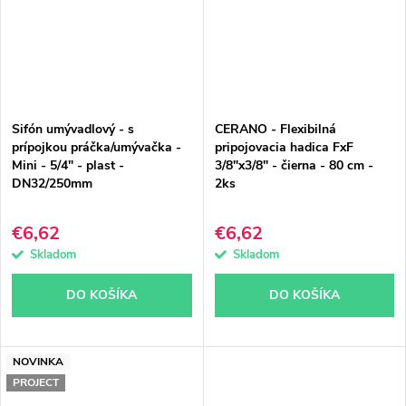
Sifón umývadlový - s
CERANO - Flexibilná
prípojkou práčka/umývačka -
pripojovacia hadica FxF
Mini - 5/4" - plast -
3/8"x3/8" - čierna - 80 cm -
DN32/250mm
2ks
€6,62
€6,62
Skladom
Skladom
DO KOŠÍKA
DO KOŠÍKA
NOVINKA
PROJECT