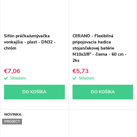
Sifón práčka/umývačka
CERANO - Flexibilná
vonkajšia - plast - DN32 -
pripojovacia hadica
chróm
stojančekovej batérie
M10x3/8" - čierna - 60 cm -
2ks
€7,06
€5,73
Skladom
Skladom
DO KOŠÍKA
DO KOŠÍKA
NOVINKA
PROJECT