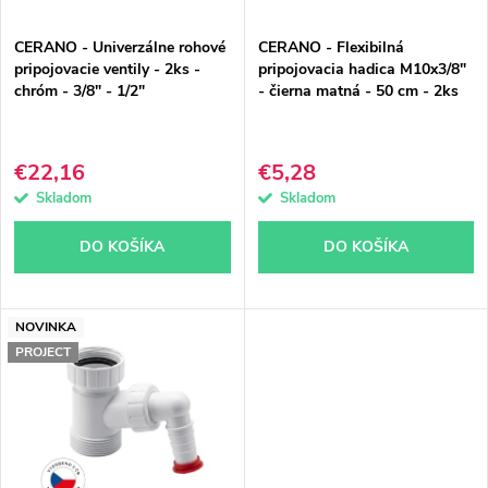
p
p
CERANO - Univerzálne rohové
CERANO - Flexibilná
r
r
pripojovacie ventily - 2ks -
pripojovacia hadica M10x3/8"
chróm - 3/8" - 1/2"
- čierna matná - 50 cm - 2ks
o
o
d
d
€22,16
€5,28
u
u
Skladom
Skladom
k
k
DO KOŠÍKA
DO KOŠÍKA
t
t
o
o
NOVINKA
PROJECT
v
v