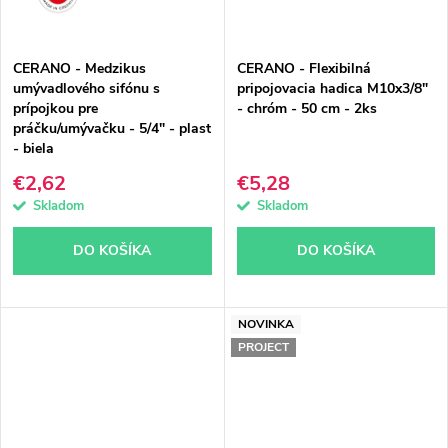
CERANO - Medzikus
CERANO - Flexibilná
umývadlového sifónu s
pripojovacia hadica M10x3/8"
prípojkou pre
- chróm - 50 cm - 2ks
práčku/umývačku - 5/4" - plast
- biela
€2,62
€5,28
Skladom
Skladom
DO KOŠÍKA
DO KOŠÍKA
NOVINKA
PROJECT