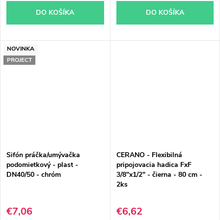
DO KOŠÍKA
DO KOŠÍKA
NOVINKA
PROJECT
Sifón práčka/umývačka
CERANO - Flexibilná
podomietkový - plast -
pripojovacia hadica FxF
DN40/50 - chróm
3/8"x1/2" - čierna - 80 cm -
2ks
€7,06
€6,62