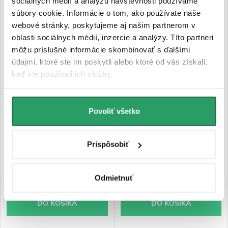
sociálnych médií a analýzu návštevnosti používame
súbory cookie. Informácie o tom, ako používate naše
webové stránky, poskytujeme aj našim partnerom v
oblasti sociálnych médií, inzercie a analýzy. Títo partneri
môžu príslušné informácie skombinovať s ďalšími
údajmi, ktoré ste im poskytli alebo ktoré od vás získali,
keď ste používali ich služby.
CERANO - Flexibilná
CERANO - Flexibilná
Povoliť všetko
pripojovacia hadica
pripojovacia hadica FxF
stojančekovej batérie
3/8"x1/2" - nerez - 80 cm - 2ks
M10x3/8" - čierna - 80 cm -
Prispôsobiť
2ks
€6,62
€6,17
Odmietnuť
Skladom
Skladom
DO KOŠÍKA
DO KOŠÍKA