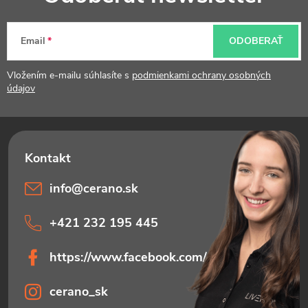
á
e
p
p
Email
ODOBERAŤ
ä
r
t
Vložením e-mailu súhlasíte s
podmienkami ochrany osobných
v
údajov
i
k
e
y
v
ý
info
@
cerano.sk
p
+421 232 195 445
i
https://www.facebook.com/ceranosk
s
u
cerano_sk