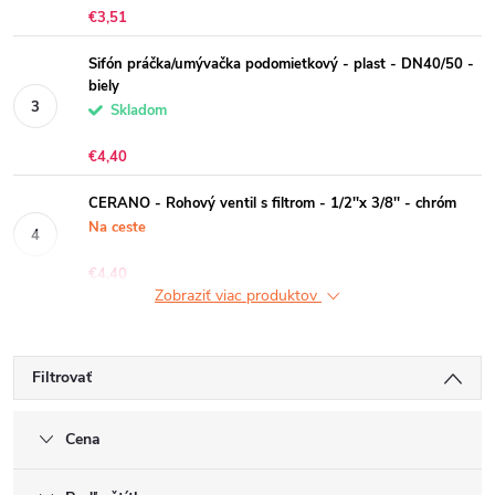
€3,51
Sifón práčka/umývačka podomietkový - plast - DN40/50 -
biely
Skladom
€4,40
CERANO - Rohový ventil s filtrom - 1/2''x 3/8'' - chróm
Na ceste
€4,40
Zobraziť viac produktov
Filtrovať
Cena