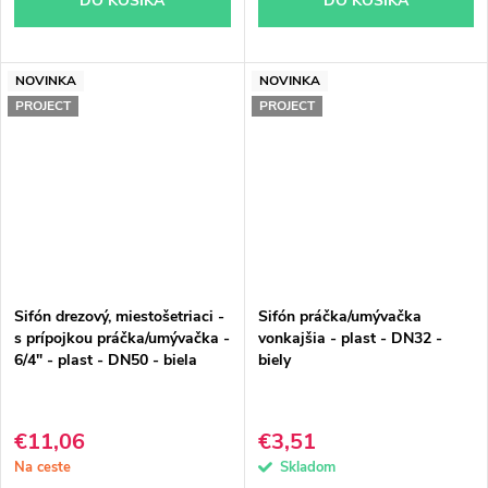
DO KOŠÍKA
DO KOŠÍKA
NOVINKA
NOVINKA
PROJECT
PROJECT
Sifón drezový, miestošetriaci -
Sifón práčka/umývačka
s prípojkou práčka/umývačka -
vonkajšia - plast - DN32 -
6/4" - plast - DN50 - biela
biely
€11,06
€3,51
Na ceste
Skladom