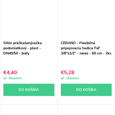
Sifón práčka/umývačka
CERANO - Flexibilná
podomietkový - plast -
pripojovacia hadica FxF
DN40/50 - biely
3/8"x1/2" - nerez - 60 cm - 2ks
€4,40
€5,28
Skladom
Skladom
DO KOŠÍKA
DO KOŠÍKA