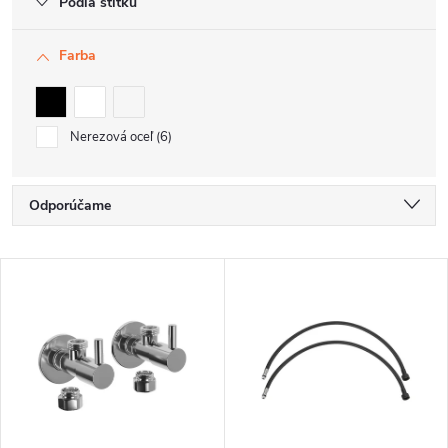
Podľa štítku
Farba
Nerezová oceľ
6
R
Odporúčame
a
Najlacnejšie
V
d
Najdrahšie
ý
e
Najpredávanejšie
p
n
Abecedne
i
i
s
e