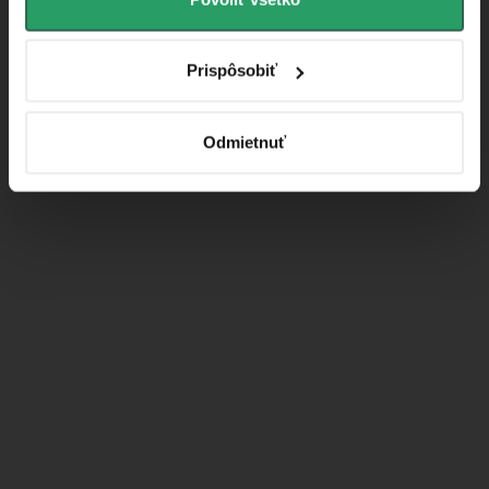
Prispôsobiť
Odmietnuť
Instagram