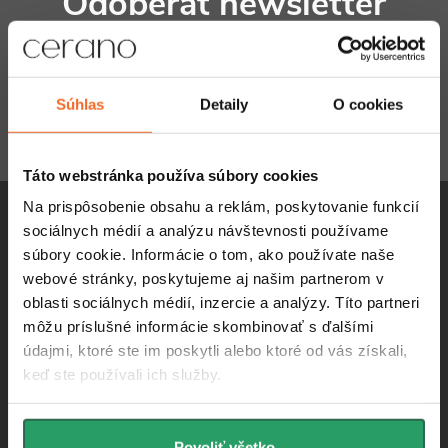
Odoberať newsletter
i
á
e
p
p
Email
ODOBERAŤ
ä
r
Súhlas
Detaily
O cookies
t
Vložením e-mailu súhlasíte s
podmienkami ochrany osobných
v
údajov
i
k
Táto webstránka používa súbory cookies
e
Na prispôsobenie obsahu a reklám, poskytovanie funkcií
y
sociálnych médií a analýzu návštevnosti používame
v
súbory cookie. Informácie o tom, ako používate naše
webové stránky, poskytujeme aj našim partnerom v
ý
info
@
cerano.sk
oblasti sociálnych médií, inzercie a analýzy. Títo partneri
p
môžu príslušné informácie skombinovať s ďalšími
+421 232 195 445
údajmi, ktoré ste im poskytli alebo ktoré od vás získali,
i
keď ste používali ich služby.
https://www.facebook.com/ceranosk
s
u
cerano_sk
Povoliť všetko