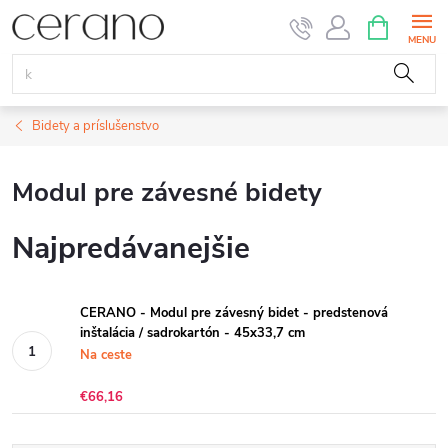
Prejsť
NÁKUPN
KOŠÍK
na
obsah
Bidety a príslušenstvo
Modul pre závesné bidety
Najpredávanejšie
CERANO - Modul pre závesný bidet - predstenová
inštalácia / sadrokartón - 45x33,7 cm
Na ceste
€66,16