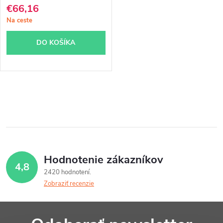
d
€66,16
u
u
Na ceste
k
k
DO KOŠÍKA
t
t
o
o
v
v
O
v
l
á
Hodnotenie zákazníkov
4,8
d
2420 hodnotení
Zobraziť recenzie
a
c
Z