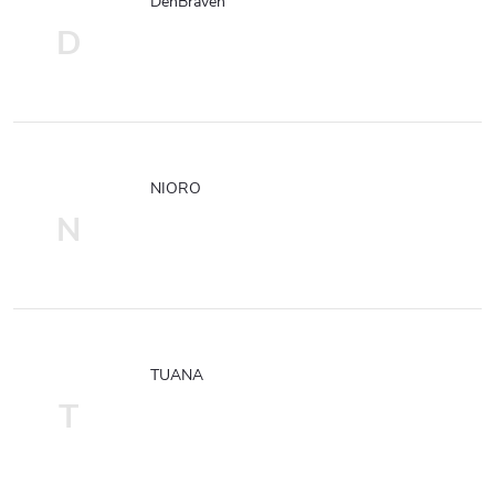
DenBraven
D
NIORO
N
TUANA
T