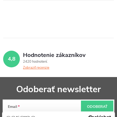
Hodnotenie zákazníkov
4,8
2420 hodnotení
Zobraziť recenzie
Z
Odoberať newsletter
á
p
Email
ODOBERAŤ
ä