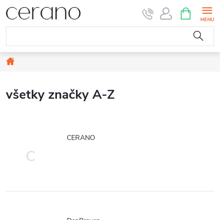
Prejsť
NÁKUPN
KOŠÍK
na
obsah
Domov
všetky značky A-Z
CERANO
C