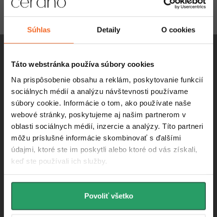
t
Vložením e-mailu súhlasíte s
podmienkami ochrany osobných
údajov
i
Súhlas
Detaily
O cookies
e
Táto webstránka používa súbory cookies
Na prispôsobenie obsahu a reklám, poskytovanie funkcií
info
@
cerano.sk
sociálnych médií a analýzu návštevnosti používame
súbory cookie. Informácie o tom, ako používate naše
+421 232 195 445
webové stránky, poskytujeme aj našim partnerom v
oblasti sociálnych médií, inzercie a analýzy. Títo partneri
https://www.facebook.com/ceranosk
môžu príslušné informácie skombinovať s ďalšími
údajmi, ktoré ste im poskytli alebo ktoré od vás získali,
cerano_sk
keď ste používali ich služby.
Povoliť všetko