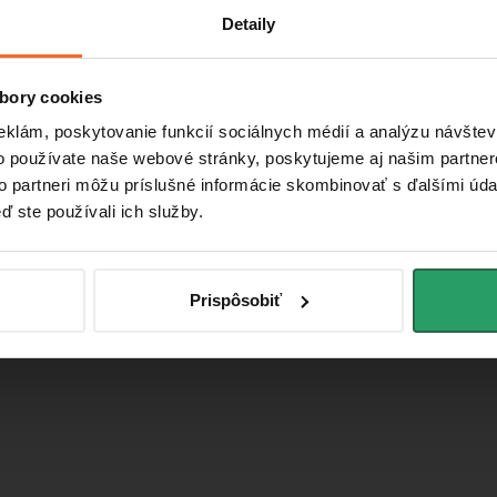
Email
Detaily
newsletter
Vložením e-m
bory cookies
eklám, poskytovanie funkcií sociálnych médií a analýzu návšte
o používate naše webové stránky, poskytujeme aj našim partner
to partneri môžu príslušné informácie skombinovať s ďalšími údaj
ď ste používali ich služby.
Prispôsobiť