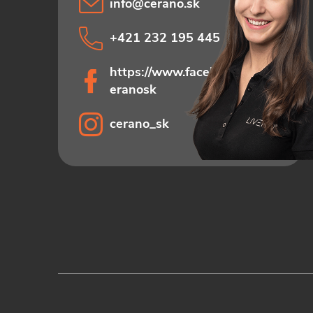
info
@
cerano.sk
+421 232 195 445
https://www.facebook.com/c
eranosk
cerano_sk