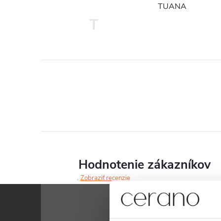
TUANA
T
Hodnotenie zákazníkov
Zobraziť recenzie
Z
á