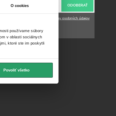
ODOBERAŤ
O cookies
ailu súhlasíte s
podmienkami ochrany osobných údajov
vnosti používame súbory
om v oblasti sociálnych
mi, ktoré ste im poskytli
Povoliť všetko