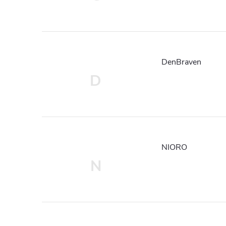
DenBraven
D
NIORO
N