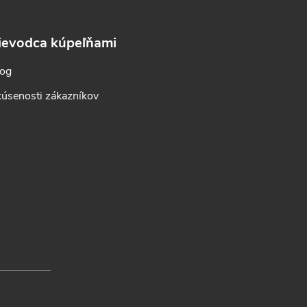
ievodca kúpeľňami
log
úsenosti zákazníkov