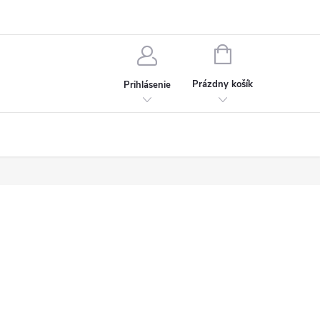
chodné podmienky
Ochrana osobných údajov
Kontakt
NÁKUPNÝ
KOŠÍK
Prázdny košík
Prihlásenie