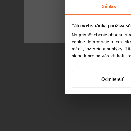
p
Súhlas
Odoberať 
ä
Táto webstránka používa sú
t
Na prispôsobenie obsahu a r
i
cookie. Informácie o tom, ak
e
médií, inzercie a analýzy. Tí
alebo ktoré od vás získali, ke
Odmietnuť
Instagram