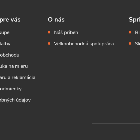
pre vás
O nás
Spr
kupe
Náš príbeh
B
latby
Veľkoobchodná spolupráca
Sk
 obchodu
uka na mieru
aru a reklamácia
podmienky
obných údajov