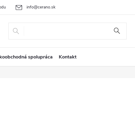
info@cerano.sk
odu
Cenová ponuka na mieru
Vrátenie tovaru a reklamácia
Ob
+421 232 195 445
koobchodná spolupráca
Kontakt