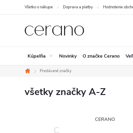
Prejsť
Všetko o nákupe
Doprava a platby
Hodnotenie obch
na
obsah
Kúpeľňa
Novinky
O značke Cerano
Veľ
Predávané značky
Domov
všetky značky A-Z
CERANO
C