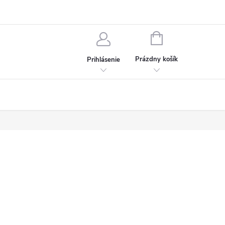
chodné podmienky
Ochrana osobných údajov
Kontakt
NÁKUPNÝ
KOŠÍK
Prázdny košík
Prihlásenie