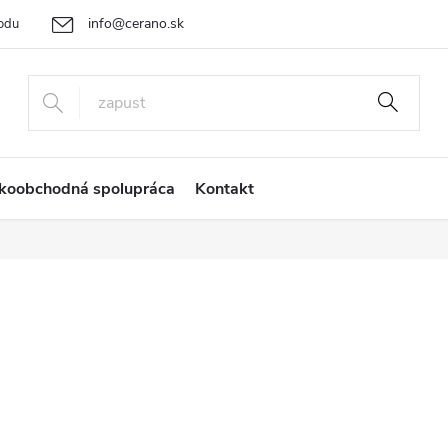
info@cerano.sk
odu
Cenová ponuka na mieru
Vrátenie tovaru a reklamácia
Ob
+421 232 195 445
koobchodná spolupráca
Kontakt