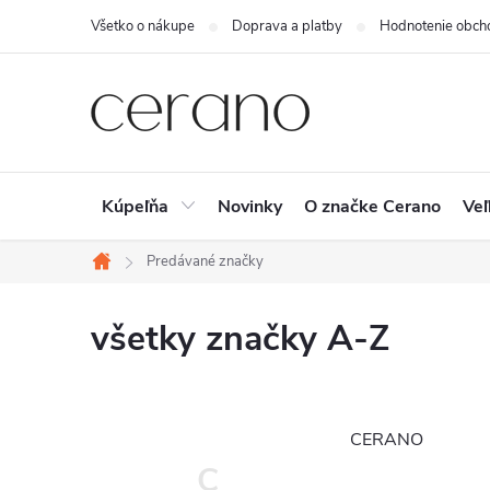
Prejsť
Všetko o nákupe
Doprava a platby
Hodnotenie obch
na
obsah
Kúpeľňa
Novinky
O značke Cerano
Veľ
Predávané značky
Domov
všetky značky A-Z
CERANO
C