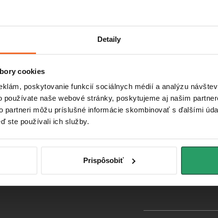
Detaily
pre vás
O nás
Spr
kupe
Náš príbeh
B
bory cookies
latby
Veľkoobchodná spolupráca
Sk
eklám, poskytovanie funkcií sociálnych médií a analýzu návšte
o používate naše webové stránky, poskytujeme aj našim partner
 obchodu
to partneri môžu príslušné informácie skombinovať s ďalšími údaj
uka na mieru
ď ste používali ich služby.
aru a reklamácia
podmienky
Prispôsobiť
obných údajov