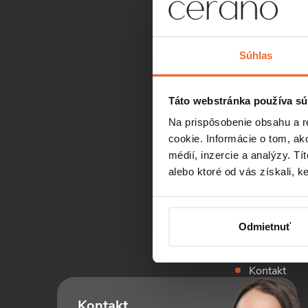
Súhlas
Informácie 
Všetko o ná
Táto webstránka používa sú
Doprava a p
Na prispôsobenie obsahu a r
cookie. Informácie o tom, ak
Hodnotenie
médií, inzercie a analýzy. Tí
Cenová pon
alebo ktoré od vás získali, ke
Vrátenie tov
Obchodné 
Odmietnuť
Ochrana os
Kontakt