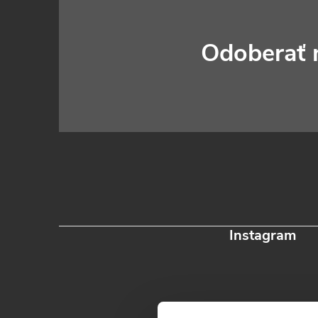
á
p
Odoberať 
ä
t
i
e
Instagram