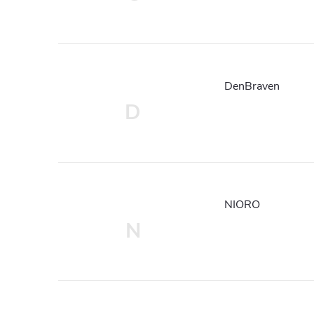
DenBraven
D
NIORO
N