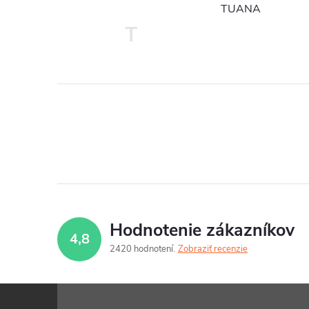
TUANA
T
Hodnotenie zákazníkov
4,8
2420 hodnotení
Zobraziť recenzie
Z