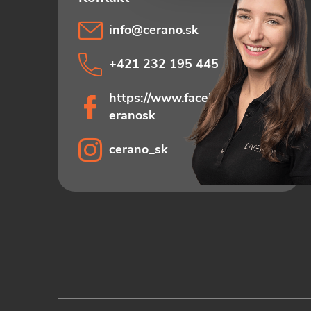
info
@
cerano.sk
+421 232 195 445
https://www.facebook.com/c
eranosk
cerano_sk