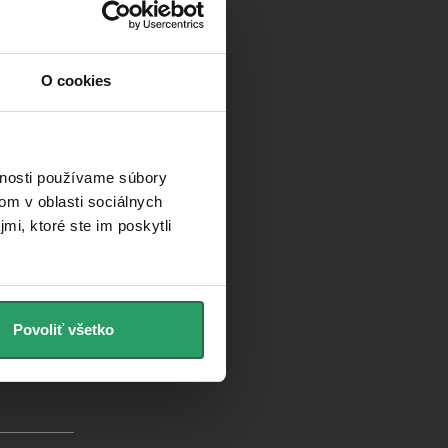
O cookies
ievodca kúpeľňami
log
úsenosti zákazníkov
vnosti používame súbory
om v oblasti sociálnych
mi, ktoré ste im poskytli
Povoliť všetko