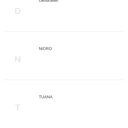
DenBraven
D
NIORO
N
TUANA
T