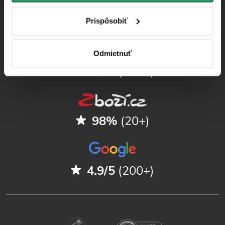
Sprievodca kúpeľňami
Prispôsobiť
Odmietnuť
4.9/5
(250+)
98%
(20+)
4.9/5
(200+)