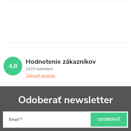
Hodnotenie zákazníkov
4,8
2420 hodnotení
Zobraziť recenzie
Z
Odoberať newsletter
á
p
Email
ODOBERAŤ
ä