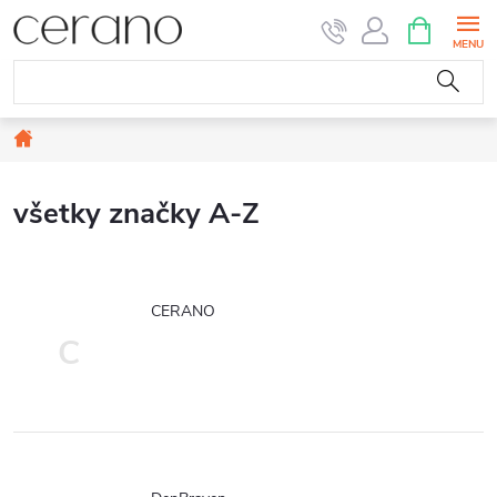
Prejsť
NÁKUPN
KOŠÍK
na
obsah
Domov
všetky značky A-Z
CERANO
C