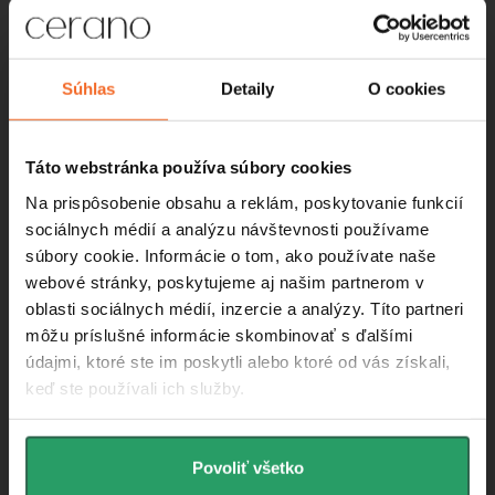
Instagram
Súhlas
Detaily
O cookies
Táto webstránka používa súbory cookies
Na prispôsobenie obsahu a reklám, poskytovanie funkcií
sociálnych médií a analýzu návštevnosti používame
súbory cookie. Informácie o tom, ako používate naše
webové stránky, poskytujeme aj našim partnerom v
oblasti sociálnych médií, inzercie a analýzy. Títo partneri
môžu príslušné informácie skombinovať s ďalšími
údajmi, ktoré ste im poskytli alebo ktoré od vás získali,
Informácie pre vás
keď ste používali ich služby.
O nás
Povoliť všetko