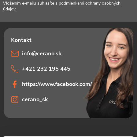
t
Vložením e-mailu súhlasíte s
podmienkami ochrany osobných
údajov
i
e
info
@
cerano.sk
+421 232 195 445
https://www.facebook.com/ceranosk
cerano_sk