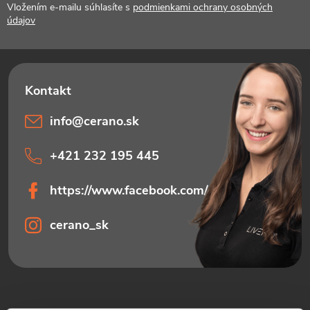
t
Vložením e-mailu súhlasíte s
podmienkami ochrany osobných
údajov
i
e
info
@
cerano.sk
+421 232 195 445
https://www.facebook.com/ceranosk
cerano_sk