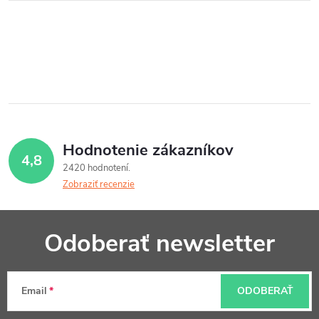
Hodnotenie zákazníkov
4,8
2420 hodnotení
Zobraziť recenzie
Z
Odoberať newsletter
á
p
Email
ODOBERAŤ
ä