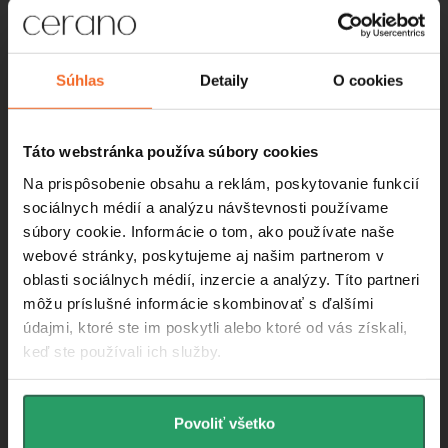
Instagram
Súhlas
Detaily
O cookies
Táto webstránka používa súbory cookies
Na prispôsobenie obsahu a reklám, poskytovanie funkcií
sociálnych médií a analýzu návštevnosti používame
súbory cookie. Informácie o tom, ako používate naše
webové stránky, poskytujeme aj našim partnerom v
oblasti sociálnych médií, inzercie a analýzy. Títo partneri
môžu príslušné informácie skombinovať s ďalšími
údajmi, ktoré ste im poskytli alebo ktoré od vás získali,
Informácie pre vás
keď ste používali ich služby.
O nás
Povoliť všetko