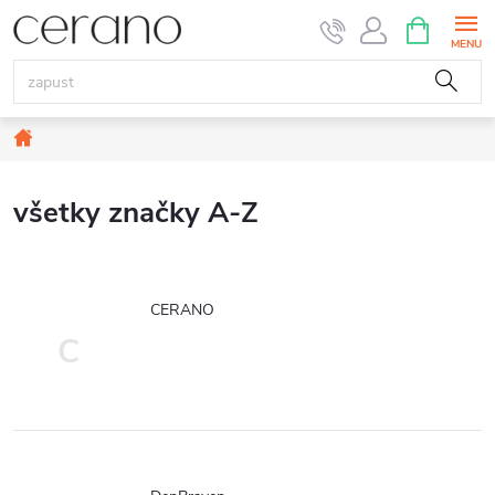
Prejsť
NÁKUPN
KOŠÍK
na
obsah
Domov
všetky značky A-Z
CERANO
C