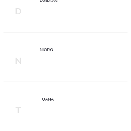
DenBraven
D
NIORO
N
TUANA
T