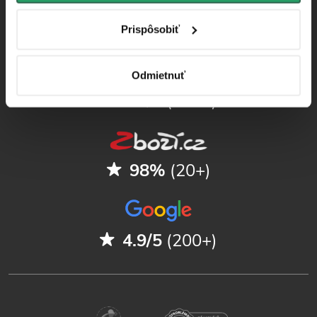
Sprievodca kúpeľňami
Prispôsobiť
Odmietnuť
4.9/5
(250+)
98%
(20+)
4.9/5
(200+)