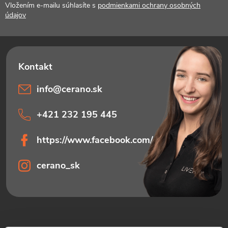
t
Vložením e-mailu súhlasíte s
podmienkami ochrany osobných
údajov
i
e
info
@
cerano.sk
+421 232 195 445
https://www.facebook.com/ceranosk
cerano_sk