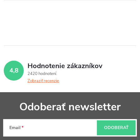
Hodnotenie zákazníkov
4,8
2420 hodnotení
Zobraziť recenzie
Z
Odoberať newsletter
á
p
Email
ODOBERAŤ
ä