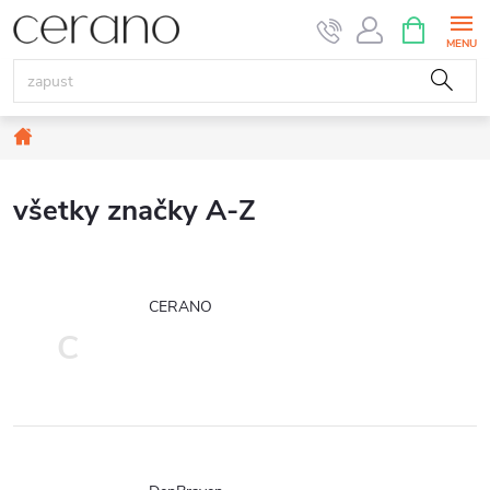
Prejsť
NÁKUPN
KOŠÍK
na
obsah
Domov
všetky značky A-Z
CERANO
C