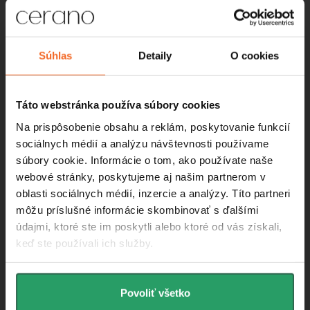
Instagram
Súhlas
Detaily
O cookies
Táto webstránka používa súbory cookies
Na prispôsobenie obsahu a reklám, poskytovanie funkcií
sociálnych médií a analýzu návštevnosti používame
súbory cookie. Informácie o tom, ako používate naše
webové stránky, poskytujeme aj našim partnerom v
oblasti sociálnych médií, inzercie a analýzy. Títo partneri
môžu príslušné informácie skombinovať s ďalšími
údajmi, ktoré ste im poskytli alebo ktoré od vás získali,
Informácie pre vás
keď ste používali ich služby.
O nás
Povoliť všetko