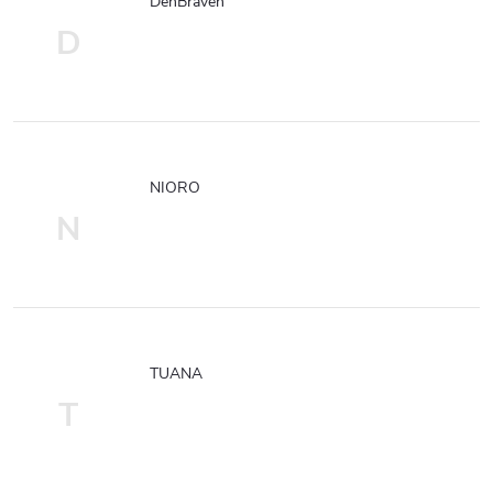
DenBraven
D
NIORO
N
TUANA
T