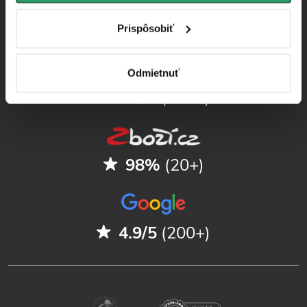
Sprievodca kúpeľňami
Prispôsobiť
Odmietnuť
4.9/5
(250+)
98%
(20+)
4.9/5
(200+)