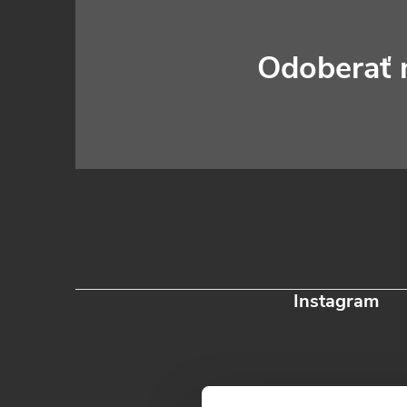
á
p
Odoberať 
ä
t
i
e
Instagram