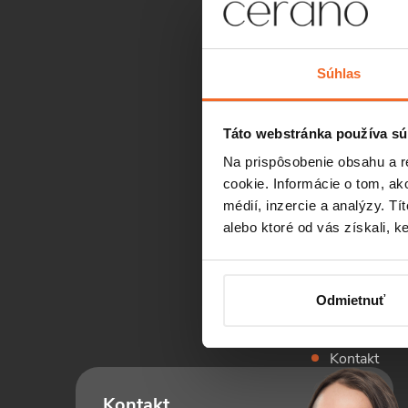
Súhlas
Informácie 
Všetko o ná
Táto webstránka používa sú
Doprava a p
Na prispôsobenie obsahu a r
cookie. Informácie o tom, ak
Hodnotenie
médií, inzercie a analýzy. Tí
Cenová pon
alebo ktoré od vás získali, ke
Vrátenie tov
Obchodné 
Odmietnuť
Ochrana os
Kontakt