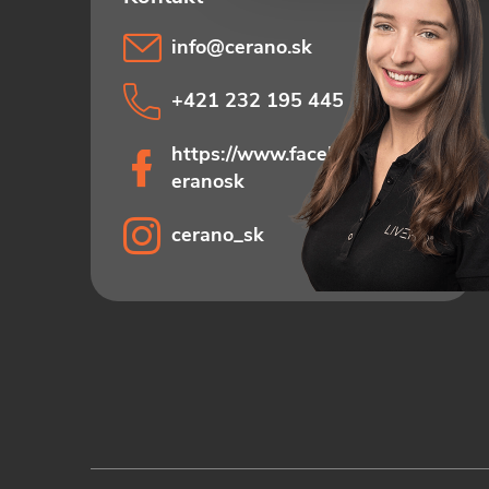
info
@
cerano.sk
+421 232 195 445
https://www.facebook.com/c
eranosk
cerano_sk