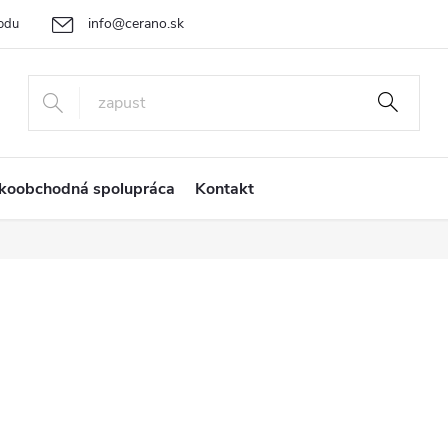
info@cerano.sk
odu
Cenová ponuka na mieru
Vrátenie tovaru a reklamácia
Ob
+421 232 195 445
koobchodná spolupráca
Kontakt