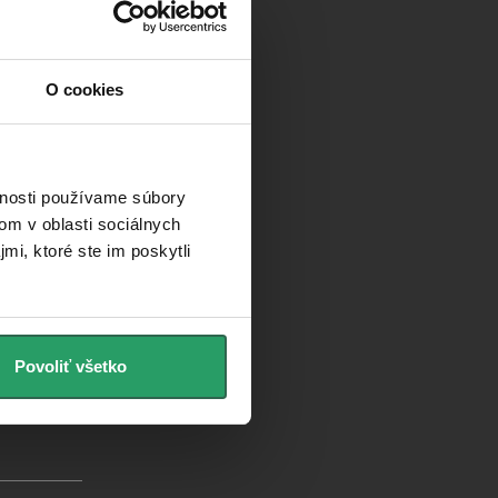
O cookies
ievodca kúpeľňami
log
úsenosti zákazníkov
vnosti používame súbory
om v oblasti sociálnych
mi, ktoré ste im poskytli
Povoliť všetko