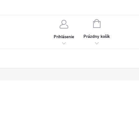
chodné podmienky
Ochrana osobných údajov
Kontakt
NÁKUPNÝ
KOŠÍK
Prázdny košík
Prihlásenie