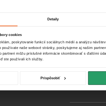
Detaily
pre vás
O nás
Spr
kupe
Náš príbeh
B
bory cookies
latby
Veľkoobchodná spolupráca
Sk
eklám, poskytovanie funkcií sociálnych médií a analýzu návšte
o používate naše webové stránky, poskytujeme aj našim partner
 obchodu
to partneri môžu príslušné informácie skombinovať s ďalšími údaj
uka na mieru
ď ste používali ich služby.
aru a reklamácia
podmienky
Prispôsobiť
obných údajov