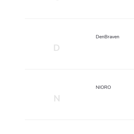
DenBraven
D
NIORO
N