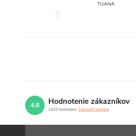
TUANA
T
Hodnotenie zákazníkov
4,8
2420 hodnotení
Zobraziť recenzie
Z