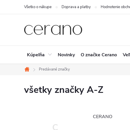
Prejsť
Všetko o nákupe
Doprava a platby
Hodnotenie obch
na
obsah
Kúpeľňa
Novinky
O značke Cerano
Veľ
Predávané značky
Domov
všetky značky A-Z
CERANO
C