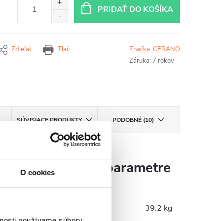
PRIDAŤ DO KOŠÍKA
Zdieľať
Tlač
Značka:
CERANO
Záruka
:
7 rokov
SÚVISIACE PRODUKTY
PODOBNÉ (10)
Dodatočné parametre
O cookies
Hmotnosť
:
39.2 kg
vnosti používame súbory