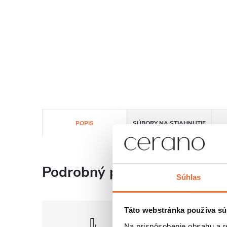
POPIS
SÚBORY NA STIAHNUTIE
Podrobný popis
Súhlas
Táto webstránka používa sú
Na prispôsobenie obsahu a r