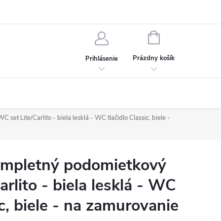
chodné podmienky
Ochrana osobných údajov
Kontakt
NÁKUPNÝ
KOŠÍK
Prázdny košík
Prihlásenie
 Lite/Carlito - biela lesklá - WC tlačidlo Classic, biele -
mpletný podomietkový
rlito - biela lesklá - WC
ic, biele - na zamurovanie