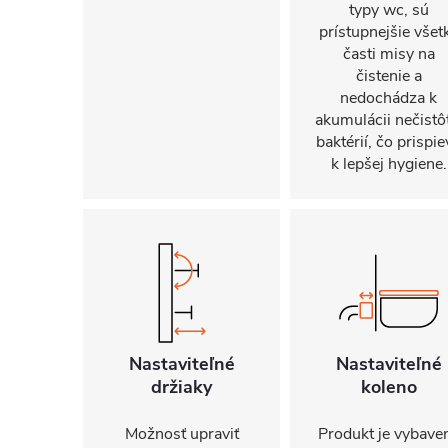
typy wc, sú
prístupnejšie všet
časti misy na
čistenie a
nedochádza k
akumulácii nečistô
baktérií, čo prispie
k lepšej hygiene.
Nastaviteľné
Nastaviteľné
držiaky
koleno
Možnosť upraviť
Produkt je vybave