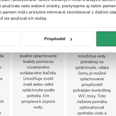
o používate naše webové stránky, poskytujeme aj našim partner
to partneri môžu príslušné informácie skombinovať s ďalšími údaj
ď ste používali ich služby.
DualFlush
Úsporné
splachovanie
o
Systém
Prispôsobiť
ú
vypúšťacieho ventilu
Vypúšťací ventil
DualFlush podporuje
umožňuje nastavenie
da
duálne splachovanie
množstva vody
toalety pomocou
potrebnej na
o
rozdeleného
spláchnutie, vďaka
ovládacieho tlačidla.
čomu je možné
ne
Umožňuje zvoliť
splachovanie
malé alebo veľké
prispôsobiť
spláchnutie podľa
potrebám konkrétnej
.
potreby, čím
WC misy. Toto
ti
prispieva k úspore
riešenie pomáha
vody.
optimalizovať
e
spotrebu vody a