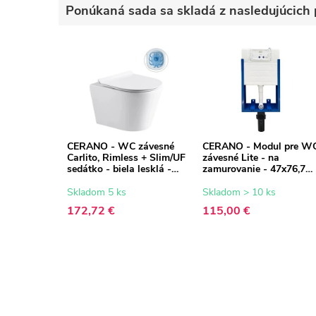
Ponúkaná sada sa skladá z nasledujúcich 
CERANO - WC závesné
CERANO - Modul pre W
Carlito, Rimless + Slim/UF
závesné Lite - na
sedátko - biela lesklá -
zamurovanie - 47x76,7
48,5x36,5 cm
cm
Skladom 5 ks
Skladom > 10 ks
172,72 €
115,00 €