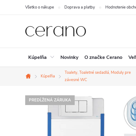
Prejsť
Všetko o nákupe
Doprava a platby
Hodnotenie obch
na
obsah
Kúpeľňa
Novinky
O značke Cerano
Veľ
Toalety, Toaletné sedadlá, Moduly pre
Kúpeľňa
Domov
závesné WC
PREDĹŽENÁ ZÁRUKA