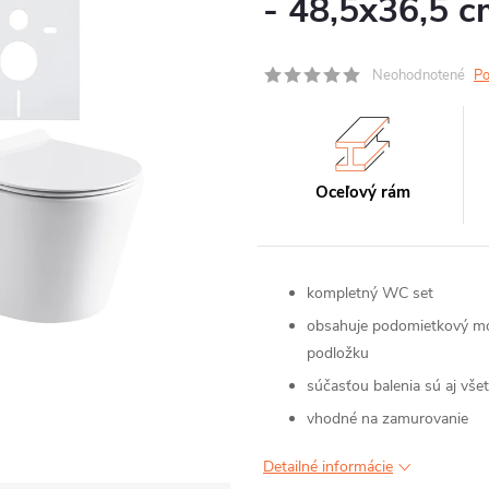
- 48,5x36,5 
Neohodnotené
Po
Oceľový rám
kompletný WC set
obsahuje podomietkový mod
podložku
súčasťou balenia sú aj vš
vhodné na zamurovanie
Detailné informácie