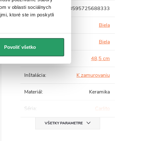
om v oblasti sociálnych
EAN
:
8595725688333
mi, ktoré ste im poskytli
Farba
:
Biela
Farba tlačidla
:
Biela
Povoliť všetko
Hĺbka
:
48,5 cm
Inštalácia
:
K zamurovaniu
Materiál
:
Keramika
Séria
:
Carlito
VŠETKY PARAMETRE