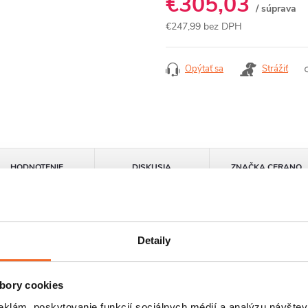
€305,03
/ súprava
€247,99 bez DPH
Jednotková
cena:
Opýtať sa
Strážiť
HODNOTENIE
DISKUSIA
ZNAČKA
CERANO
Detaily
bory cookies
eklám, poskytovanie funkcií sociálnych médií a analýzu návšte