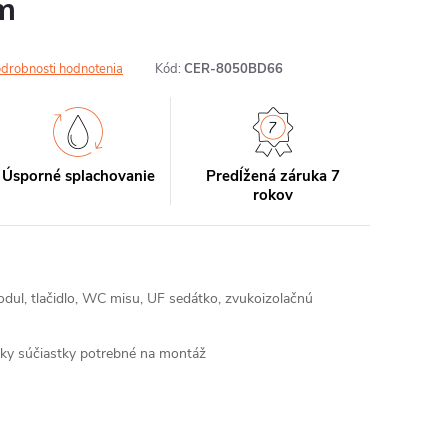
cm
drobnosti hodnotenia
Kód:
CER-8050BD66
Úsporné splachovanie
Predĺžená záruka 7
rokov
ul, tlačidlo, WC misu, UF sedátko, zvukoizolačnú
etky súčiastky potrebné na montáž