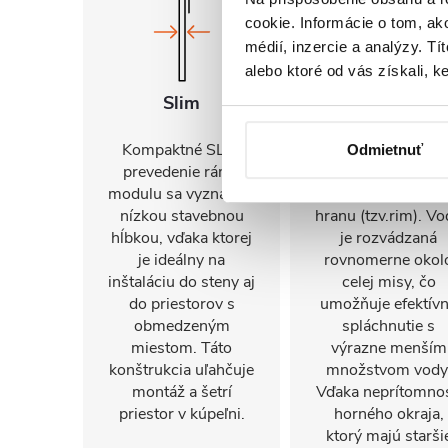
cookie. Informácie o tom, ak
médií, inzercie a analýzy. Tí
alebo ktoré od vás získali, ke
Slim
Rimless
Kompaktné SLIM
WC misy s týmt
Odmietnuť
prevedenie rámu
systémom nemaj
modulu sa vyznačuje
hornú obvodovú
nízkou stavebnou
hranu (tzv.rim). Vo
hĺbkou, vďaka ktorej
je rozvádzaná
je ideálny na
rovnomerne okol
inštaláciu do steny aj
celej misy, čo
do priestorov s
umožňuje efektív
obmedzeným
spláchnutie s
miestom. Táto
výrazne menším
konštrukcia uľahčuje
množstvom vody
montáž a šetrí
Vďaka neprítomnos
priestor v kúpeľni.
horného okraja,
ktorý majú starši