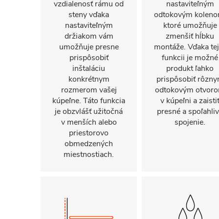
vzdialenosť rámu od
nastaviteľným
steny vďaka
odtokovým koleno
nastaviteľným
ktoré umožňuje
držiakom vám
zmenšiť hĺbku
umožňuje presne
montáže. Vďaka tej
prispôsobiť
funkcii je možné
inštaláciu
produkt ľahko
konkrétnym
prispôsobiť rôzn
rozmerom vašej
odtokovým otvor
kúpeľne. Táto funkcia
v kúpeľni a zaisti
je obzvlášť užitočná
presné a spoľahli
v menších alebo
spojenie.
priestorovo
obmedzených
miestnostiach.