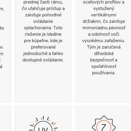
prednej časti rámu,
oceľových profilov a
čo uľahčuje prístup a
vystužený
m,
zaisťuje pohodlné
vertikálnymi
ovládanie
držiakmi, čo zaisťuje
splachovania. Toto
mimoriadnu pevnosť
to
riešenie je ideálne
a odolnosť voči
pre kúpeľne, kde je
vysokému zaťaženiu.
preferované
Tým je zaručená
ym
jednoduché a ľahko
dlhodobá
om
dostupné ovládanie.
bezpečnosť a
ť
spoľahlivosť
vé
používania.