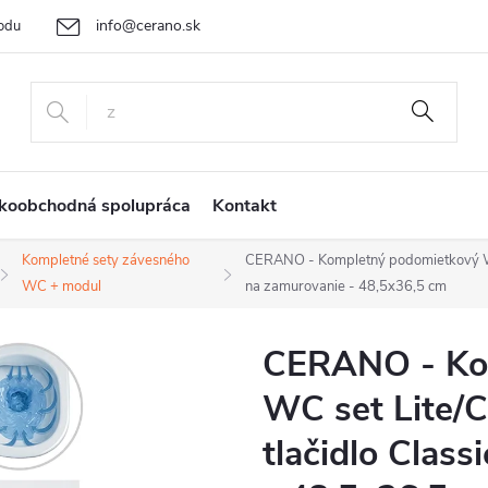
info@cerano.sk
odu
Cenová ponuka na mieru
Vrátenie tovaru a reklamácia
Ob
+421 232 195 445
koobchodná spolupráca
Kontakt
Kompletné sety závesného
CERANO - Kompletný podomietkový WC set
WC + modul
na zamurovanie - 48,5x36,5 cm
CERANO - Ko
WC set Lite/Ca
tlačidlo Class