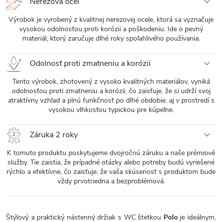
Nerezová oceľ
Výrobok je vyrobený z kvalitnej nerezovej ocele, ktorá sa vyznačuje
vysokou odolnosťou proti korózii a poškodeniu. Ide o pevný
materiál, ktorý zaručuje dlhé roky spoľahlivého používania.
Odolnosť proti zmatneniu a korózii
Tento výrobok, zhotovený z vysoko kvalitných materiálov, vyniká
odolnosťou proti zmatneniu a korózii, čo zaisťuje, že si udrží svoj
atraktívny vzhľad a plnú funkčnosť po dlhé obdobie, aj v prostredí s
vysokou vlhkosťou typickou pre kúpeľne.
Záruka 2 roky
K tomuto produktu poskytujeme dvojročnú záruku a naše prémiové
služby. Tie zaistia, že prípadné otázky alebo potreby budú vyriešené
rýchlo a efektívne, čo zaisťuje, že vaša skúsenosť s produktom bude
vždy prvotriedna a bezproblémová.
Štýlový a praktický nástenný držiak s WC štetkou
Polo
je ideálnym,