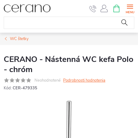
Prejsť
NÁKUPN
KOŠÍK
na
obsah
WC štetky
CERANO - Nástenná WC kefa Polo
- chróm
Neohodnotené
Podrobnosti hodnotenia
Kód:
CER-479335