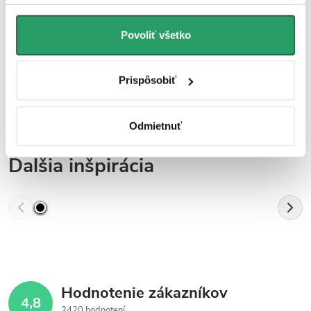
Parametre produktu
Hodnotenie
Povoliť všetko
Diskusia
Prispôsobiť
Značka
Odmietnuť
Ďalšia inšpirácia
Hodnotenie zákazníkov
4,8
2420 hodnotení