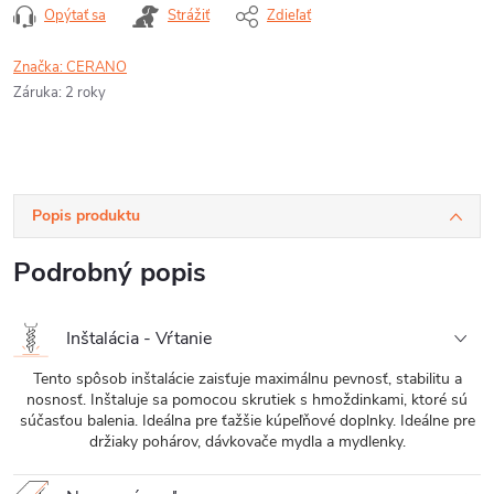
Opýtať sa
Strážiť
Zdieľať
Značka:
CERANO
Záruka
:
2 roky
Popis produktu
Podrobný popis
Inštalácia - Vŕtanie
Tento spôsob inštalácie zaisťuje maximálnu pevnosť, stabilitu a
nosnosť. Inštaluje sa pomocou skrutiek s hmoždinkami, ktoré sú
súčasťou balenia. Ideálna pre ťažšie kúpeľňové doplnky. Ideálne pre
držiaky pohárov, dávkovače mydla a mydlenky.