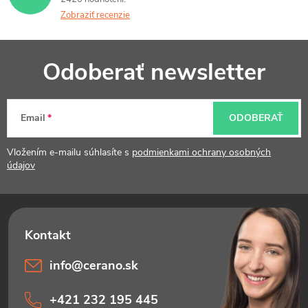
Zobraziť recenzie
Z
Odoberať newsletter
á
p
Email
ODOBERAŤ
ä
t
Vložením e-mailu súhlasíte s
podmienkami ochrany osobných
údajov
i
e
info
@
cerano.sk
+421 232 195 445