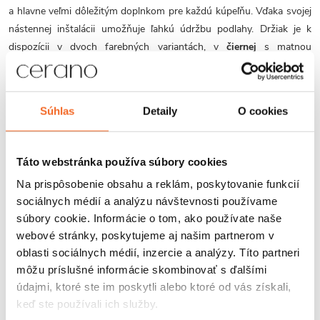
a hlavne veľmi dôležitým doplnkom pre každú kúpeľňu. Vďaka svojej
nástennej inštalácii umožňuje ľahkú údržbu podlahy. Držiak je k
dispozícii v dvoch farebných variantách, v
čiernej
s matnou
povrchovou úpravou av
chróme
.
Držiak je vyrobený z kvalitnej
nerezovej ocele
, ktorá zaručuje dlhú
Súhlas
Detaily
O cookies
životnosť a jednoduchú údržbu. Praktická
odnímateľná miska v
dizajne mliečneho skla
zabraňuje odkvapkávaniu vody a jej čistenie
je tak maximálne hygienické.
Miska je súčasťou balenia
a vďaka
Táto webstránka používa súbory cookies
svojmu dizajnu sa skvele
hodí k sprchovým zástenám Onyx značky
Na prispôsobenie obsahu a reklám, poskytovanie funkcií
Cerano
v tom istom prevedení.
sociálnych médií a analýzu návštevnosti používame
súbory cookie. Informácie o tom, ako používate naše
WC kefa z odolného plastu ponúka hygienické a efektívne riešenie
webové stránky, poskytujeme aj našim partnerom v
na každodenné použitie.
Súčasťou balenia je montážna sada
,
oblasti sociálnych médií, inzercie a analýzy. Títo partneri
ktorá zaistí stabilné upevnenie na stenu pomocou hmoždiniek a
môžu príslušné informácie skombinovať s ďalšími
skrutiek.
údajmi, ktoré ste im poskytli alebo ktoré od vás získali,
keď ste používali ich služby.