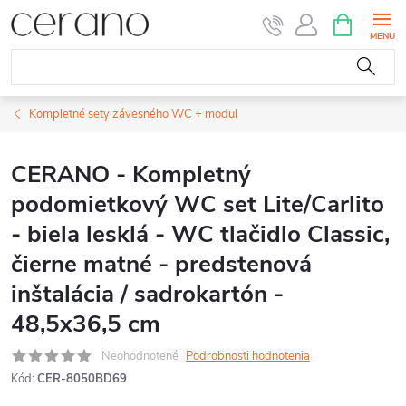
Prejsť
NÁKUPN
KOŠÍK
na
obsah
Kompletné sety závesného WC + modul
CERANO - Kompletný
podomietkový WC set Lite/Carlito
- biela lesklá - WC tlačidlo Classic,
čierne matné - predstenová
inštalácia / sadrokartón -
48,5x36,5 cm
Neohodnotené
Podrobnosti hodnotenia
Kód:
CER-8050BD69