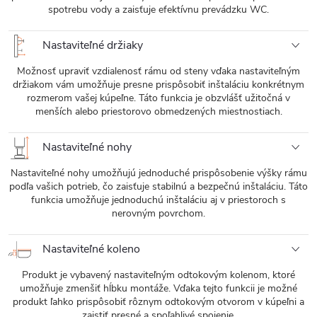
spotrebu vody a zaisťuje efektívnu prevádzku WC.
Nastaviteľné držiaky
Možnosť upraviť vzdialenosť rámu od steny vďaka nastaviteľným
držiakom vám umožňuje presne prispôsobiť inštaláciu konkrétnym
rozmerom vašej kúpeľne. Táto funkcia je obzvlášť užitočná v
menších alebo priestorovo obmedzených miestnostiach.
Nastaviteľné nohy
Nastaviteľné nohy umožňujú jednoduché prispôsobenie výšky rámu
podľa vašich potrieb, čo zaisťuje stabilnú a bezpečnú inštaláciu. Táto
funkcia umožňuje jednoduchú inštaláciu aj v priestoroch s
nerovným povrchom.
Nastaviteľné koleno
Produkt je vybavený nastaviteľným odtokovým kolenom, ktoré
umožňuje zmenšiť hĺbku montáže. Vďaka tejto funkcii je možné
produkt ľahko prispôsobiť rôznym odtokovým otvorom v kúpeľni a
zaistiť presné a spoľahlivé spojenie.