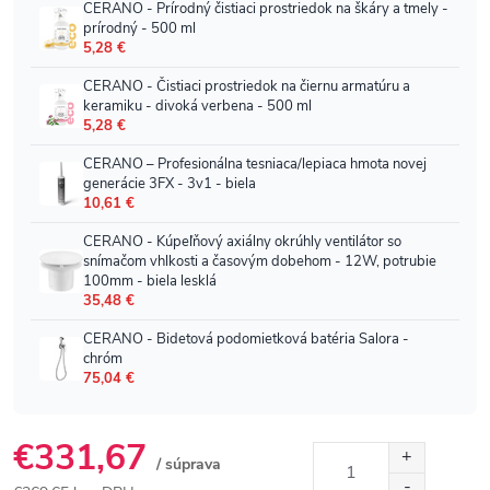
€331,67
/ súprava