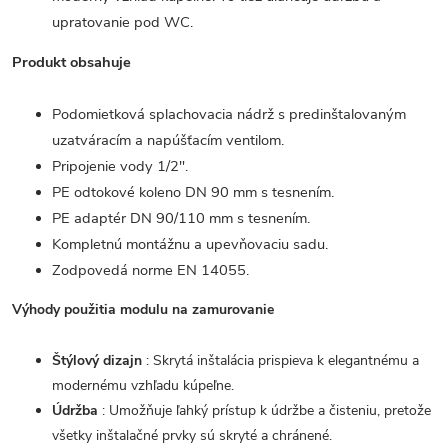
upratovanie pod WC.
Produkt obsahuje
Podomietková splachovacia nádrž s predinštalovaným
uzatváracím a napúšťacím ventilom.
Pripojenie vody 1/2".
PE odtokové koleno DN 90 mm s tesnením.
PE adaptér DN 90/110 mm s tesnením.
Kompletnú montážnu a upevňovaciu sadu.
Zodpovedá norme EN 14055.
Výhody použitia modulu na zamurovanie
Štýlový dizajn
: Skrytá inštalácia prispieva k elegantnému a
modernému vzhľadu kúpeľne.
Údržba
: Umožňuje ľahký prístup k údržbe a čisteniu, pretože
všetky inštalačné prvky sú skryté a chránené.