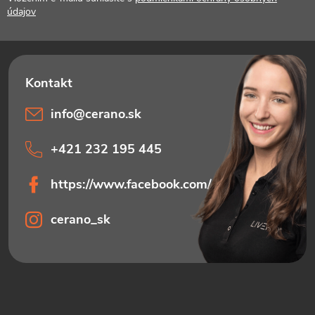
t
údajov
i
e
info
@
cerano.sk
+421 232 195 445
https://www.facebook.com/ceranosk
cerano_sk