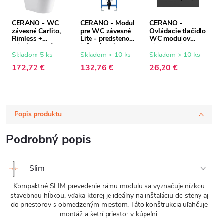
CERANO - WC
CERANO - Modul
CERANO -
závesné Carlito,
pre WC závesné
Ovládacie tlačidlo
Rimless +
Lite - predstenová
WC modulov
Slim/UF sedátko -
inštalácia /
Lite/Classic - ABS
biela lesklá -
sadrokartón -
- čierna matná
Skladom 5 ks
Skladom > 10 ks
Skladom > 10 ks
48,5x36,5 cm
52,5x100 cm
172,72 €
132,76 €
26,20 €
Popis produktu
Podrobný popis
Slim
Kompaktné SLIM prevedenie rámu modulu sa vyznačuje nízkou
stavebnou hĺbkou, vďaka ktorej je ideálny na inštaláciu do steny aj
do priestorov s obmedzeným miestom. Táto konštrukcia uľahčuje
montáž a šetrí priestor v kúpeľni.