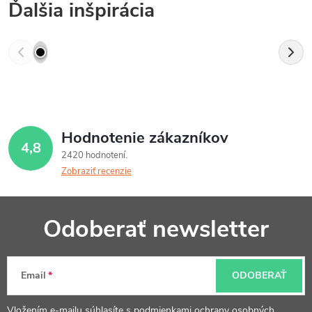
Ďalšia inšpirácia
Hodnotenie zákazníkov
4,8
2420 hodnotení
Zobraziť recenzie
Z
Odoberať newsletter
á
p
Email
ODOBERAŤ
ä
Vložením e-mailu súhlasíte s
podmienkami ochrany osobných