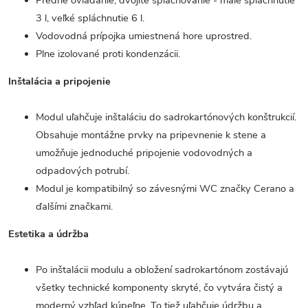
Predné ovládanie, dvojité splachovanie - malé spláchnutie
3 l, veľké spláchnutie 6 l.
Vodovodná prípojka umiestnená hore uprostred.
Plne izolované proti kondenzácii.
Inštalácia a pripojenie
Modul uľahčuje inštaláciu do sadrokartónových konštrukcií.
Obsahuje montážne prvky na pripevnenie k stene a
umožňuje jednoduché pripojenie vodovodných a
odpadových potrubí.
Modul je kompatibilný so závesnými WC značky Cerano a
ďalšími značkami.
Estetika a údržba
Po inštalácii modulu a obložení sadrokartónom zostávajú
všetky technické komponenty skryté, čo vytvára čistý a
moderný vzhľad kúpeľne. To tiež uľahčuje údržbu a