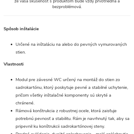
že vaša skúsenosť s produktom bude vždy prvotriedna a
bezproblémová.
Spôsob inštalácie
Určené na inštaláciu na alebo do pevných vymurovaných
stien.
Vlastnosti
Modul pre závesné WC určený na montáž do stien zo
sadrokartónu, ktorý poskytuje pevné a stabilné uchytenie,
pričom všetky inštalačné komponenty sú skryté a
chránené.
Rámová konštrukcia z robustnej ocele, ktorá zaisťuje
potrebnú pevnosť a stabilitu. Rám je navrhnutý tak, aby sa
pripevnil ku konštrukcii sadrokartónovej steny.