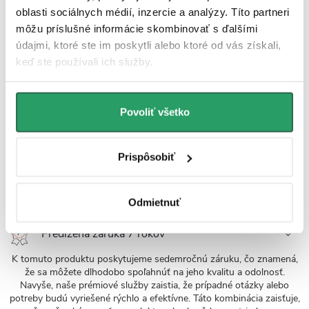
Povrchová odolnosť
oblasti sociálnych médií, inzercie a analýzy. Títo partneri
môžu príslušné informácie skombinovať s ďalšími
Glazúra sanitárnej keramiky kombinuje hladkosť, minimálnu
údajmi, ktoré ste im poskytli alebo ktoré od vás získali,
pórovitosť, vysokú tvrdosť a chemickú odolnosť. Na povrchu je
minimalizované usadzovanie baktérií a nečistôt, ľahko sa čistí, nízka
keď ste používali ich služby.
nasiakavosť zabraňuje prenikaniu vlhkosti a škvŕn. Glazúra zostáva
stále farebná a bez škvŕn aj po používaní agresívnych čističov,
termická kompatibilita bráni prasklinám.
Povoliť všetko
UV odolnosť
Prispôsobiť
Odolnosť voči UV žiareniu je zaistená použitím UV stabilizátorov,
kvalitných pigmentov a kontrolovanej výrobnej technológie, ktoré
obmedzujú degradáciu materiálu a zmeny farebnosti pri dlhodobom
vystavení UV žiareniu.
Odmietnuť
Predĺžená záruka 7 rokov
K tomuto produktu poskytujeme sedemročnú záruku, čo znamená,
že sa môžete dlhodobo spoľahnúť na jeho kvalitu a odolnosť.
Navyše, naše prémiové služby zaistia, že prípadné otázky alebo
potreby budú vyriešené rýchlo a efektívne. Táto kombinácia zaisťuje,