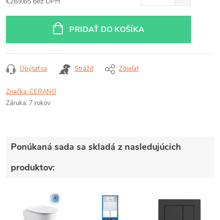
€269,65 bez DPH
Jednotková
cena:
PRIDAŤ DO KOŠÍKA
Opýtať sa
Strážiť
Zdieľať
Značka:
CERANO
Záruka
:
7 rokov
Ponúkaná sada sa skladá z nasledujúcich
produktov: