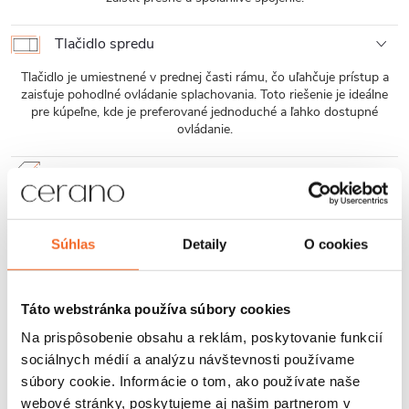
Tlačidlo spredu
Tlačidlo je umiestnené v prednej časti rámu, čo uľahčuje prístup a
zaisťuje pohodlné ovládanie splachovania. Toto riešenie je ideálne
pre kúpeľne, kde je preferované jednoduché a ľahko dostupné
ovládanie.
Oceľový rám
Skrytý rám je vyrobený z oceľových profilov a vystužený
vertikálnymi držiakmi, čo zaisťuje mimoriadnu pevnosť a odolnosť
voči vysokému zaťaženiu. Tým je zaručená dlhodobá bezpečnosť a
Súhlas
Detaily
O cookies
spoľahlivosť používania.
Jednoduchá montáž
Táto webstránka používa súbory cookies
Na prispôsobenie obsahu a reklám, poskytovanie funkcií
Závesné WC misy Cerano sa ľahko montujú a vďaka štandardnej
rozteči uchytenia, sú kompatibilné s modulmi Cerano, ako aj od
sociálnych médií a analýzu návštevnosti používame
značiek ako Geberit, Grohe, Alcadrain, Jika, Tece ai.
súbory cookie. Informácie o tom, ako používate naše
webové stránky, poskytujeme aj našim partnerom v