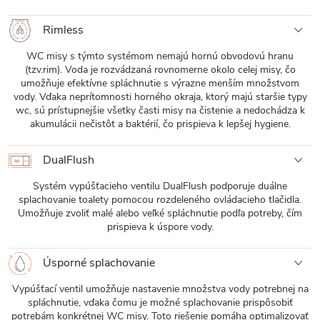
Rimless
WC misy s týmto systémom nemajú hornú obvodovú hranu
(tzv.rim). Voda je rozvádzaná rovnomerne okolo celej misy, čo
umožňuje efektívne spláchnutie s výrazne menším množstvom
vody. Vďaka neprítomnosti horného okraja, ktorý majú staršie typy
wc, sú prístupnejšie všetky časti misy na čistenie a nedochádza k
akumulácii nečistôt a baktérií, čo prispieva k lepšej hygiene.
DualFlush
Systém vypúšťacieho ventilu DualFlush podporuje duálne
splachovanie toalety pomocou rozdeleného ovládacieho tlačidla.
Umožňuje zvoliť malé alebo veľké spláchnutie podľa potreby, čím
prispieva k úspore vody.
Úsporné splachovanie
Vypúšťací ventil umožňuje nastavenie množstva vody potrebnej na
spláchnutie, vďaka čomu je možné splachovanie prispôsobiť
potrebám konkrétnej WC misy. Toto riešenie pomáha optimalizovať