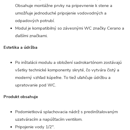
Obsahuje montážne prvky na pripevnenie k stene a
umožňuje jednoduché pripojenie vodovodných a
odpadových potrubí.
Modul je kompatibilný so závesnými WC značky Cerano a
ďalšími značkami.
Estetika a údržba
Po inštalácii modulu a obložení sadrokartónom zostávajú
všetky technické komponenty skryté, čo vytvára čistý a
moderný vzhľad kúpeľne. To tiež uľahčuje údržbu a
upratovanie pod WC.
Produkt obsahuje
Podomietková splachovacia nádrž s predinštalovaným
uzatváracím a napúšťacím ventilom.
Pripojenie vody 1/2".