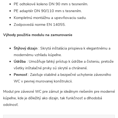
PE odtokové koleno DN 90 mm s tesnením.
PE adaptér DN 90/110 mm s tesnením.
Kompletnú montážnu a upevňovaciu sadu.
Zodpovedá norme EN 14055.
Výhody použitia modulu na zamurovanie
Štýlový dizajn
: Skrytá inštalácia prispieva k elegantnému a
modernému vzhľadu kúpeľne.
Údržba
: Umožňuje ľahký prístup k údržbe a čisteniu, pretože
všetky inštalačné prvky sú skryté a chránené.
Pevnosť
: Zaisťuje stabilné a bezpečné uchytenie závesného
WC v pevnej murovanej konštrukcii.
Modul pre závesné WC pre zámut je ideálnym riešením pre moderné
kúpeľne, kde je dôležitý ako dizajn, tak funkčnosť a dlhodobá
odolnosť.