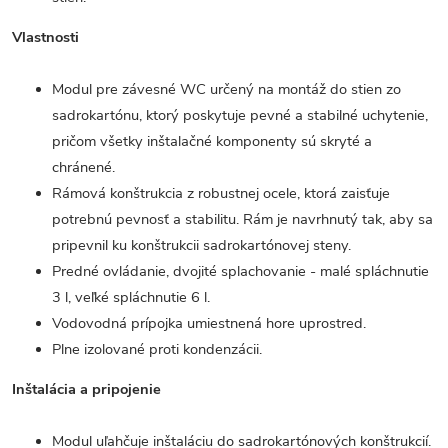
Vlastnosti
Modul pre závesné WC určený na montáž do stien zo
sadrokartónu, ktorý poskytuje pevné a stabilné uchytenie,
pričom všetky inštalačné komponenty sú skryté a
chránené.
Rámová konštrukcia z robustnej ocele, ktorá zaisťuje
potrebnú pevnosť a stabilitu. Rám je navrhnutý tak, aby sa
pripevnil ku konštrukcii sadrokartónovej steny.
Predné ovládanie, dvojité splachovanie - malé spláchnutie
3 l, veľké spláchnutie 6 l.
Vodovodná prípojka umiestnená hore uprostred.
Plne izolované proti kondenzácii.
Inštalácia a pripojenie
Modul uľahčuje inštaláciu do sadrokartónových konštrukcií.