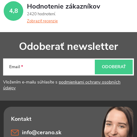
Hodnotenie zákazníkov
4,8
2420 hodnotení
Zobraziť recenzie
Z
Odoberať newsletter
á
p
Email
ODOBERAŤ
ä
t
Vložením e-mailu súhlasíte s
podmienkami ochrany osobných
údajov
i
e
info
@
cerano.sk