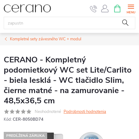
Prejsť
NÁKUPN
KOŠÍK
na
obsah
Kompletné sety závesného WC + modul
CERANO - Kompletný
podomietkový WC set Lite/Carlito
- biela lesklá - WC tlačidlo Slim,
čierne matné - na zamurovanie -
48,5x36,5 cm
Neohodnotené
Podrobnosti hodnotenia
Kód:
CER-8050BD74
PREDĹŽENÁ ZÁRUKA