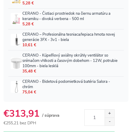
€313,91
/ súprava
€255,21 bez DPH
Jednotková