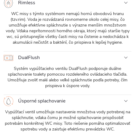
Rimless
WC misy s týmto systémom nemajú hornú obvodovú hranu
(tzv.rim). Voda je rozvádzaná rovnomerne okolo celej misy, čo
umožňuje efektívne spláchnutie s výrazne menším množstvom
vody. Vďaka neprítomnosti horného okraja, ktorý majú staršie typy
wc, sú prístupnejšie všetky časti misy na čistenie a nedochádza k
akumulácii nečistôt a baktérií, čo prispieva k lepšej hygiene.
DualFlush
Systém vypúšťacieho ventilu DualFlush podporuje duálne
splachovanie toalety pomocou rozdeleného ovládacieho tlačidla.
Umožňuje zvoliť malé alebo veľké spláchnutie podľa potreby, čím
prispieva k úspore vody.
Úsporné splachovanie
Vypúšťací ventil umožňuje nastavenie množstva vody potrebnej na
spláchnutie, vďaka čomu je možné splachovanie prispôsobiť
potrebám konkrétnej WC misy. Toto riešenie pomáha optimalizovať
spotrebu vody a zaisťuje efektívnu prevádzku WC.