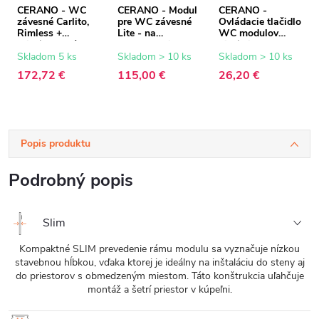
CERANO - WC
CERANO - Modul
CERANO -
závesné Carlito,
pre WC závesné
Ovládacie tlačidlo
Rimless +
Lite - na
WC modulov
Slim/UF sedátko -
zamurovanie -
Lite/Slim - ABS -
biela lesklá -
47x76,7 cm
čierna
Skladom 5 ks
Skladom > 10 ks
Skladom > 10 ks
48,5x36,5 cm
172,72 €
115,00 €
26,20 €
Popis produktu
Podrobný popis
Slim
Kompaktné SLIM prevedenie rámu modulu sa vyznačuje nízkou
stavebnou hĺbkou, vďaka ktorej je ideálny na inštaláciu do steny aj
do priestorov s obmedzeným miestom. Táto konštrukcia uľahčuje
montáž a šetrí priestor v kúpeľni.