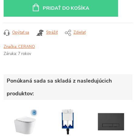
cena:
PRIDAŤ DO KOŠÍKA
Opýtať sa
Strážiť
Zdieľať
Značka:
CERANO
Záruka
:
7 rokov
Ponúkaná sada sa skladá z nasledujúcich
produktov: