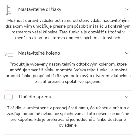
Nastaviteľné držiaky
Možnosť upraviť vzdialenosť rámu od steny vďaka nastaviteľným
držiakom vám umožňuje presne prispôsobiť inštaláciu konkrétnym
rozmerom vašej kúpeľne. Táto funkcia je obzvlášť užitočná v
menších alebo priestorovo obmedzených miestnostiach.
Nastaviteľné koleno
Produkt je vybavený nastaviteľným odtokovým kolenom, ktoré
umožňuje zmenšiť hĺbku montáže. Vďaka tejto funkcii je možné
produkt ľahko prispôsobiť rôznym odtokovým otvorom v kúpeľni a
zaistiť presné a spoľahlivé spojenie.
Tlačidlo spredu
Tlačidlo je umiestnené v prednej časti rámu, čo uľahčuje prístup a
zaisťuje pohodlné ovládanie splachovania. Toto riešenie je ideálne
pre kúpeľne, kde je preferované jednoduché a ľahko dostupné
ovládanie.