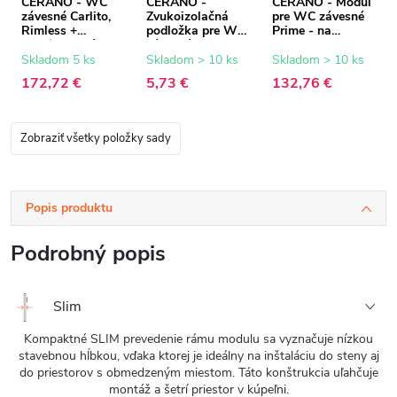
CERANO - WC
CERANO -
CERANO - Modul
závesné Carlito,
Zvukoizolačná
pre WC závesné
Rimless +
podložka pre WC
Prime - na
Slim/UF sedátko -
závesné - biela -
zamurovanie -
biela lesklá -
42x39 cm
46x107,7 cm
Skladom 5 ks
Skladom > 10 ks
Skladom > 10 ks
48,5x36,5 cm
172,72 €
5,73 €
132,76 €
Zobraziť všetky položky sady
Popis produktu
Podrobný popis
Slim
Kompaktné SLIM prevedenie rámu modulu sa vyznačuje nízkou
stavebnou hĺbkou, vďaka ktorej je ideálny na inštaláciu do steny aj
do priestorov s obmedzeným miestom. Táto konštrukcia uľahčuje
montáž a šetrí priestor v kúpeľni.