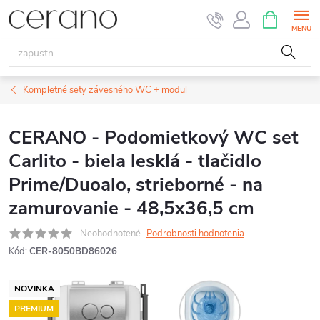
Prejsť
NÁKUPN
KOŠÍK
na
obsah
Kompletné sety závesného WC + modul
CERANO - Podomietkový WC set
Carlito - biela lesklá - tlačidlo
Prime/Duoalo, strieborné - na
zamurovanie - 48,5x36,5 cm
Neohodnotené
Podrobnosti hodnotenia
Kód:
CER-8050BD86026
NOVINKA
PREMIUM