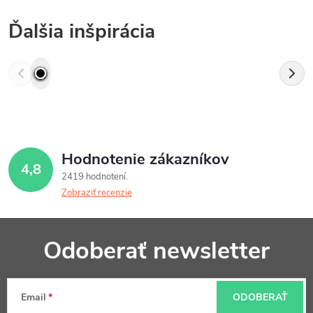
Ďalšia inšpirácia
Hodnotenie zákazníkov
4,8
2419 hodnotení
Zobraziť recenzie
Z
Odoberať newsletter
á
p
Email
ODOBERAŤ
ä