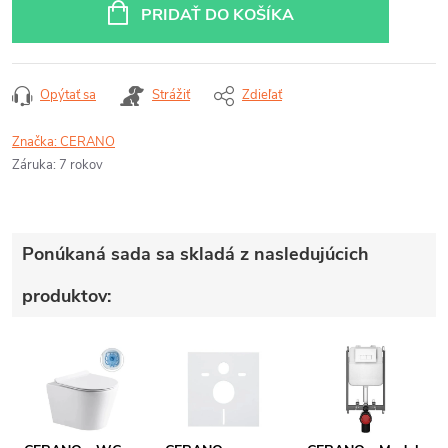
cena:
PRIDAŤ DO KOŠÍKA
Opýtať sa
Strážiť
Zdieľať
Značka:
CERANO
Záruka
:
7 rokov
Ponúkaná sada sa skladá z nasledujúcich
produktov: