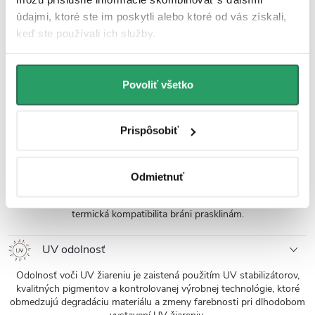
údajmi, ktoré ste im poskytli alebo ktoré od vás získali,
Jednoduchá montáž
keď ste používali ich služby.
Závesné WC misy Cerano sa ľahko montujú a vďaka štandardnej
rozteči uchytenia, sú kompatibilné s modulmi Cerano, ako aj od
Povoliť všetko
značiek ako Geberit, Grohe, Alcadrain, Jika, Tece ai.
Povrchová odolnosť
Prispôsobiť
Glazúra sanitárnej keramiky kombinuje hladkosť, minimálnu
pórovitosť, vysokú tvrdosť a chemickú odolnosť. Na povrchu je
minimalizované usadzovanie baktérií a nečistôt, ľahko sa čistí, nízka
Odmietnuť
nasiakavosť zabraňuje prenikaniu vlhkosti a škvŕn. Glazúra zostáva
stále farebná a bez škvŕn aj po používaní agresívnych čističov,
termická kompatibilita bráni prasklinám.
UV odolnosť
Odolnosť voči UV žiareniu je zaistená použitím UV stabilizátorov,
kvalitných pigmentov a kontrolovanej výrobnej technológie, ktoré
obmedzujú degradáciu materiálu a zmeny farebnosti pri dlhodobom