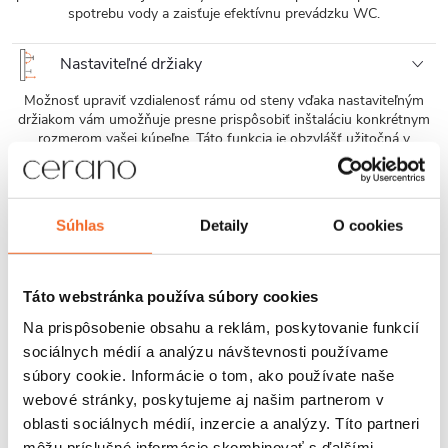
spotrebu vody a zaisťuje efektívnu prevádzku WC.
Nastaviteľné držiaky
Možnosť upraviť vzdialenosť rámu od steny vďaka nastaviteľným
držiakom vám umožňuje presne prispôsobiť inštaláciu konkrétnym
rozmerom vašej kúpeľne. Táto funkcia je obzvlášť užitočná v
menších alebo priestorovo obmedzených miestnostiach.
Nastaviteľné koleno
Súhlas
Detaily
O cookies
Produkt je vybavený nastaviteľným odtokovým kolenom, ktoré
umožňuje zmenšiť hĺbku montáže. Vďaka tejto funkcii je možné
produkt ľahko prispôsobiť rôznym odtokovým otvorom v kúpeľni a
Táto webstránka používa súbory cookies
zaistiť presné a spoľahlivé spojenie.
Na prispôsobenie obsahu a reklám, poskytovanie funkcií
Oceľový rám
sociálnych médií a analýzu návštevnosti používame
súbory cookie. Informácie o tom, ako používate naše
Skrytý rám je vyrobený z oceľových profilov a vystužený
webové stránky, poskytujeme aj našim partnerom v
vertikálnymi držiakmi, čo zaisťuje mimoriadnu pevnosť a odolnosť
oblasti sociálnych médií, inzercie a analýzy. Títo partneri
voči vysokému zaťaženiu. Tým je zaručená dlhodobá bezpečnosť a
spoľahlivosť používania.
môžu príslušné informácie skombinovať s ďalšími