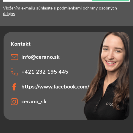
t
Vložením e-mailu súhlasíte s
podmienkami ochrany osobných
údajov
i
e
info
@
cerano.sk
+421 232 195 445
https://www.facebook.com/ceranosk
cerano_sk