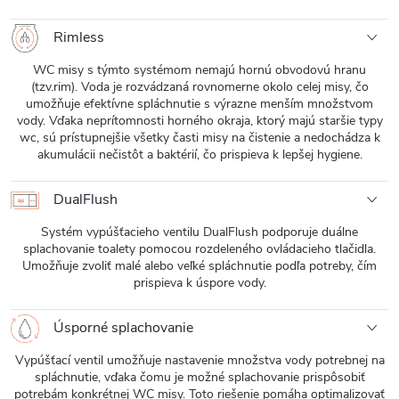
Rimless
WC misy s týmto systémom nemajú hornú obvodovú hranu
(tzv.rim). Voda je rozvádzaná rovnomerne okolo celej misy, čo
umožňuje efektívne spláchnutie s výrazne menším množstvom
vody. Vďaka neprítomnosti horného okraja, ktorý majú staršie typy
wc, sú prístupnejšie všetky časti misy na čistenie a nedochádza k
akumulácii nečistôt a baktérií, čo prispieva k lepšej hygiene.
DualFlush
Systém vypúšťacieho ventilu DualFlush podporuje duálne
splachovanie toalety pomocou rozdeleného ovládacieho tlačidla.
Umožňuje zvoliť malé alebo veľké spláchnutie podľa potreby, čím
prispieva k úspore vody.
Úsporné splachovanie
Vypúšťací ventil umožňuje nastavenie množstva vody potrebnej na
spláchnutie, vďaka čomu je možné splachovanie prispôsobiť
potrebám konkrétnej WC misy. Toto riešenie pomáha optimalizovať