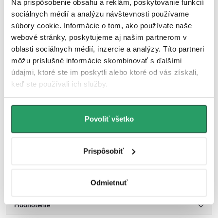
Na prispôsobenie obsahu a reklám, poskytovanie funkcií
Predĺžená záruka 5 rokov
sociálnych médií a analýzu návštevnosti používame
súbory cookie. Informácie o tom, ako používate naše
Päťročná záruka garantuje kvalitu a odolnosť výrobku a naše
webové stránky, poskytujeme aj našim partnerom v
prémiové zákaznícke služby zaistia rýchle vybavenie vašich otázok a
potrieb, takže spolužitie s našimi produktmi bude dlhodobé a bez
oblasti sociálnych médií, inzercie a analýzy. Títo partneri
starostí.
môžu príslušné informácie skombinovať s ďalšími
údajmi, ktoré ste im poskytli alebo ktoré od vás získali,
keď ste používali ich služby.
Umývadlová doska pod umývadlo je skvelou voľbou, pokiaľ sa
rozhodnete zvoliť iný variant, než zapustenie umývadla do
kúpeľňovej skrinky.
Povoliť všetko
Dosky sú dodávané bez otvorov na batériu a odpad, tieto otvory je
Prispôsobiť
nutné si pripraviť podľa vybraného umývadla.
Parametre produktu
Odmietnuť
Hodnotenie