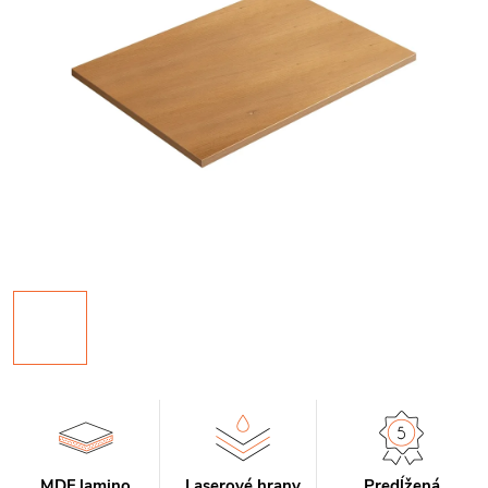
MDF lamino
Laserové hrany
Predĺžená