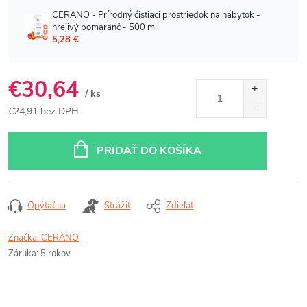
€30,64
/ ks
€24,91 bez DPH
Jednotková
cena:
PRIDAŤ DO KOŠÍKA
Opýtať sa
Strážiť
Zdieľať
Značka:
CERANO
Záruka
:
5 rokov