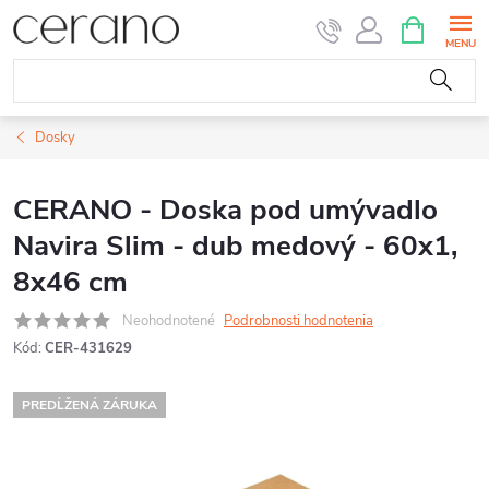
Prejsť
NÁKUPN
KOŠÍK
na
obsah
Dosky
CERANO - Doska pod umývadlo
Navira Slim - dub medový - 60x1,
8x46 cm
Neohodnotené
Podrobnosti hodnotenia
Kód:
CER-431629
PREDĹŽENÁ ZÁRUKA