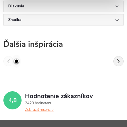
Diskusia
Značka
Ďalšia inšpirácia
Hodnotenie zákazníkov
4,8
2420 hodnotení
Zobraziť recenzie
Z