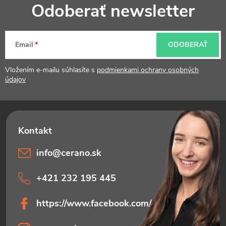
Odoberať newsletter
á
p
Email
ODOBERAŤ
ä
t
Vložením e-mailu súhlasíte s
podmienkami ochrany osobných
údajov
i
e
info
@
cerano.sk
+421 232 195 445
https://www.facebook.com/ceranosk