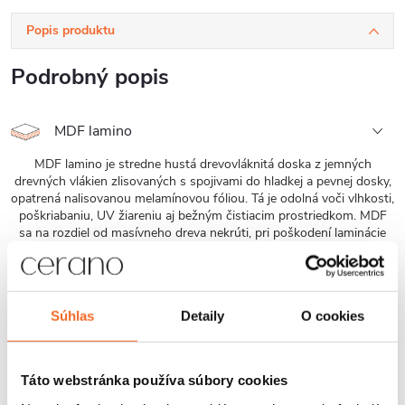
Popis produktu
Podrobný popis
MDF lamino
MDF lamino je stredne hustá drevovláknitá doska z jemných
drevných vlákien zlisovaných s spojivami do hladkej a pevnej dosky,
opatrená nalisovanou melamínovou fóliou. Tá je odolná voči vlhkosti,
poškriabaniu, UV žiareniu aj bežným čistiacim prostriedkom. MDF
sa na rozdiel od masívneho dreva nekrúti, pri poškodení laminácie
však môže navlhnúť jej jadro.
Laserové hrany
Súhlas
Detaily
O cookies
Laserové olepovanie vytvára bezšvové, takmer neviditeľné spojenie
hrán so špeciálnou reaktívnou vrstvou, ktorá sa aktivuje laserom.
Možno použiť na MDF aj ďalšie doskové materiály. Výsledný spoj je
odolnejší voči vlhkosti aj bežnému mechanickému namáhaniu.
Táto webstránka používa súbory cookies