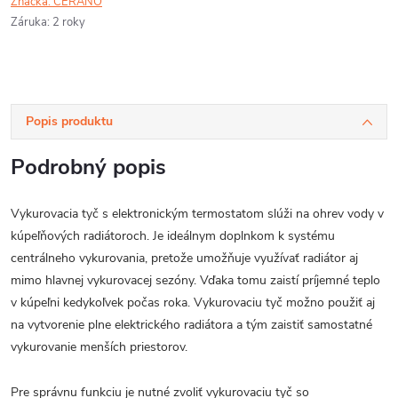
Značka:
CERANO
Záruka
:
2 roky
Popis produktu
Podrobný popis
Vykurovacia tyč s elektronickým termostatom slúži na ohrev vody v
kúpeľňových radiátoroch. Je ideálnym doplnkom k systému
centrálneho vykurovania, pretože umožňuje využívať radiátor aj
mimo hlavnej vykurovacej sezóny. Vďaka tomu zaistí príjemné teplo
v kúpeľni kedykoľvek počas roka. Vykurovaciu tyč možno použiť aj
na vytvorenie plne elektrického radiátora a tým zaistiť samostatné
vykurovanie menších priestorov.
Pre správnu funkciu je nutné zvoliť vykurovaciu tyč so