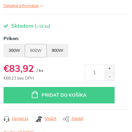
Detailné informácie
Skladom
(
)
>10 ks
€83,92
/ ks
€68,23 bez DPH
Jednotková
cena:
PRIDAŤ DO KOŠÍKA
Opýtať sa
Strážiť
Zdieľať