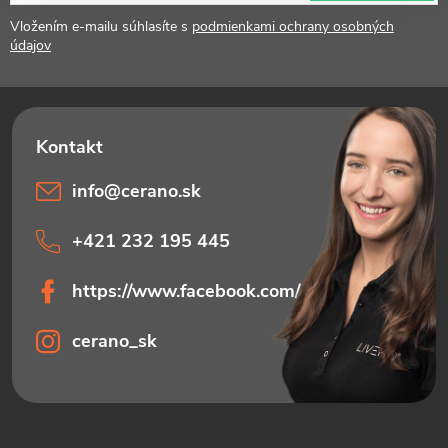
t
Vložením e-mailu súhlasíte s
podmienkami ochrany osobných
údajov
i
e
info
@
cerano.sk
+421 232 195 445
https://www.facebook.com/ceranosk
cerano_sk