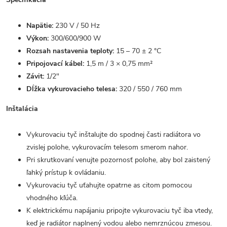
Napätie:
230 V / 50 Hz
Výkon:
300/600/900 W
Rozsah nastavenia teploty:
15 – 70 ± 2 °C
Pripojovací kábel:
1,5 m / 3 × 0,75 mm²
Závit:
1/2"
Dĺžka vykurovacieho telesa:
320 / 550 / 760 mm
Inštalácia
Vykurovaciu tyč inštalujte do spodnej časti radiátora vo
zvislej polohe, vykurovacím telesom smerom nahor.
Pri skrutkovaní venujte pozornosť polohe, aby bol zaistený
ľahký prístup k ovládaniu.
Vykurovaciu tyč uťahujte opatrne as citom pomocou
vhodného kľúča.
K elektrickému napájaniu pripojte vykurovaciu tyč iba vtedy,
keď je radiátor naplnený vodou alebo nemrznúcou zmesou.