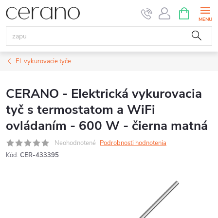
Prejsť
NÁKUPN
KOŠÍK
na
obsah
El. vykurovacie tyče
CERANO - Elektrická vykurovacia
tyč s termostatom a WiFi
ovládaním - 600 W - čierna matná
Neohodnotené
Podrobnosti hodnotenia
Kód:
CER-433395