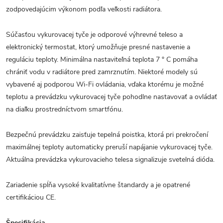
zodpovedajúcim výkonom podľa veľkosti radiátora.
Súčasťou vykurovacej tyče je odporové výhrevné teleso a
elektronický termostat, ktorý umožňuje presné nastavenie a
reguláciu teploty. Minimálna nastaviteľná teplota 7 ° C pomáha
chrániť vodu v radiátore pred zamrznutím. Niektoré modely sú
vybavené aj podporou Wi-Fi ovládania, vďaka ktorému je možné
teplotu a prevádzku vykurovacej tyče pohodlne nastavovať a ovládať
na diaľku prostredníctvom smartfónu.
Bezpečnú prevádzku zaisťuje tepelná poistka, ktorá pri prekročení
maximálnej teploty automaticky preruší napájanie vykurovacej tyče.
Aktuálna prevádzka vykurovacieho telesa signalizuje svetelná dióda.
Zariadenie spĺňa vysoké kvalitatívne štandardy a je opatrené
certifikáciou CE.
Špecifikácia