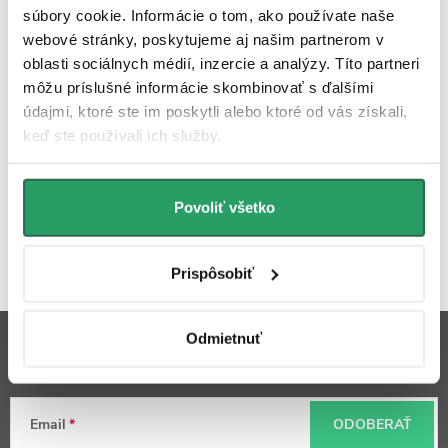
súbory cookie. Informácie o tom, ako používate naše
Ďalšia inšpirácia
webové stránky, poskytujeme aj našim partnerom v
oblasti sociálnych médií, inzercie a analýzy. Títo partneri
môžu príslušné informácie skombinovať s ďalšími
údajmi, ktoré ste im poskytli alebo ktoré od vás získali,
keď ste používali ich služby.
Povoliť všetko
Hodnotenie zákazníkov
4,8
2420 hodnotení
Prispôsobiť
Zobraziť recenzie
Z
Odmietnuť
Odoberať newsletter
á
p
Email
ODOBERAŤ
ä