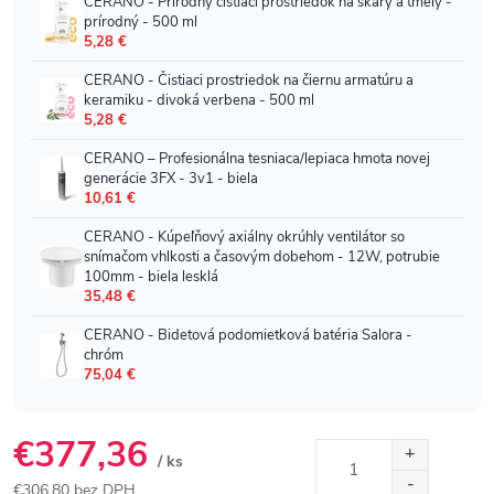
€377,36
/ ks
€306,80 bez DPH