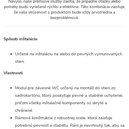
Navyše, naše prémiové služby zaistia, že prípadné otázky alebo
potreby budú vyriešené rýchlo a efektívne. Táto kombinácia zaisťuje,
že vaša skúsenosť s produktom bude vždy prvotriedna a
bezproblémová.
Spôsob inštalácie
Určené na inštaláciu na alebo do pevných vymurovaných
stien.
Vlastnosti
Modul pre závesné WC určený na montáž do stien zo
sadrokartónu, ktorý poskytuje pevné a stabilné uchytenie,
pričom všetky inštalačné komponenty sú skryté a
chránené.
Rámová konštrukcia z robustnej ocele, ktorá zaisťuje
potrebnú pevnosť a stabilitu. Rám je navrhnutý tak, aby sa