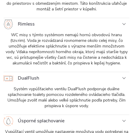
do priestorov s obmedzeným miestom. Táto konštrukcia uľahčuje
montáž a šetrí priestor v kúpeľni.
Rimless
WC misy s týmto systémom nemajú hornú obvodovú hranu
(tzv.rim). Voda je rozvádzaná rovnomerne okolo celej misy, čo
umožňuje efektívne spláchnutie s výrazne menším množstvom
vody. Vďaka neprítomnosti horného okraja, ktorý majú staršie typy
wc, sú prístupnejšie všetky časti misy na čistenie a nedochádza k
akumulácii nečistôt a baktérií, čo prispieva k lepšej hygiene.
DualFlush
Systém vypúšťacieho ventilu DualFlush podporuje duálne
splachovanie toalety pomocou rozdeleného ovládacieho tlačidla.
Umožňuje zvoliť malé alebo veľké spláchnutie podľa potreby, čím
prispieva k úspore vody.
Úsporné splachovanie
Vypúšťací ventil umožňuje nastavenie množstva vody potrebnej na