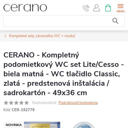
Prejsť
NÁKUPN
KOŠÍK
na
obsah
Kompletné sety závesného WC + modul
CERANO - Kompletný
podomietkový WC set Lite/Cesso -
biela matná - WC tlačidlo Classic,
zlatá - predstenová inštalácia /
sadrokartón - 49x36 cm
Neohodnotené
Podrobnosti hodnotenia
Kód:
CER-192779
NOVINKA