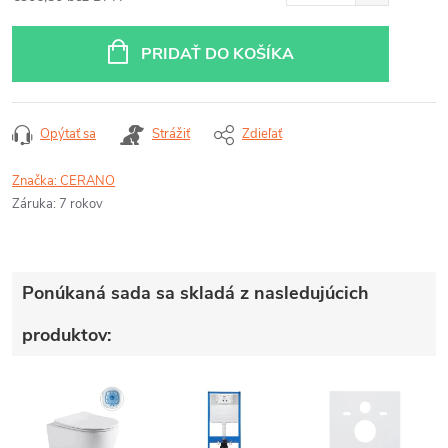
Jednotková
cena:
PRIDAŤ DO KOŠÍKA
Opýtať sa
Strážiť
Zdieľať
Značka:
CERANO
Záruka
:
7 rokov
Ponúkaná sada sa skladá z nasledujúcich
produktov: