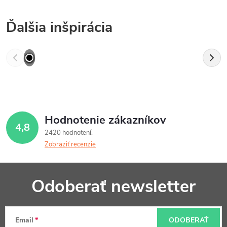
Ďalšia inšpirácia
Hodnotenie zákazníkov
4,8
2420 hodnotení
Zobraziť recenzie
Z
Odoberať newsletter
á
p
Email
ODOBERAŤ