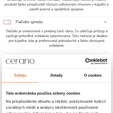
produkt ľahko prispôsobiť rôznym odtokovým otvorom v kúpeľni a
zaistiť presné a spoľahlivé spojenie.
Tlačidlo spredu
Tlačidlo je umiestnené v prednej časti rámu, čo uľahčuje prístup a
zaisťuje pohodlné ovládanie splachovania. Toto riešenie je ideálne
pre kúpeľne, kde je preferované jednoduché a ľahko dostupné
ovládanie.
Oceľový rám
Skrytý rám je vyrobený z oceľových profilov a vystužený
vertikálnymi držiakmi, čo zaisťuje mimoriadnu pevnosť a odolnosť
Súhlas
Detaily
O cookies
voči vysokému zaťaženiu. Tým je zaručená dlhodobá bezpečnosť a
spoľahlivosť používania.
Táto webstránka používa súbory cookies
Jednoduchá montáž
Na prispôsobenie obsahu a reklám, poskytovanie funkcií
Závesné WC misy Cerano sa ľahko montujú a vďaka štandardnej
sociálnych médií a analýzu návštevnosti používame
rozteči uchytenia, sú kompatibilné s modulmi Cerano, ako aj od