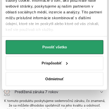
značiek ako Geberit, Grohe, Alcadrain, Jika, Tece ai.
súbory cookie. Informácie o tom, ako používate naše
webové stránky, poskytujeme aj našim partnerom v
oblasti sociálnych médií, inzercie a analýzy. Títo partneri
Povrchová odolnosť
môžu príslušné informácie skombinovať s ďalšími
Glazúra sanitárnej keramiky kombinuje hladkosť, minimálnu
údajmi, ktoré ste im poskytli alebo ktoré od vás získali,
pórovitosť, vysokú tvrdosť a chemickú odolnosť. Na povrchu je
keď ste používali ich služby.
minimalizované usadzovanie baktérií a nečistôt, ľahko sa čistí, nízka
nasiakavosť zabraňuje prenikaniu vlhkosti a škvŕn. Glazúra zostáva
stále farebná a bez škvŕn aj po používaní agresívnych čističov,
termická kompatibilita bráni prasklinám.
Povoliť všetko
UV odolnosť
Prispôsobiť
Odolnosť voči UV žiareniu je zaistená použitím UV stabilizátorov,
kvalitných pigmentov a kontrolovanej výrobnej technológie, ktoré
obmedzujú degradáciu materiálu a zmeny farebnosti pri dlhodobom
Odmietnuť
vystavení UV žiareniu.
Predĺžená záruka 7 rokov
K tomuto produktu poskytujeme sedemročnú záruku, čo znamená,
že sa môžete dlhodobo spoľahnúť na jeho kvalitu a odolnosť.