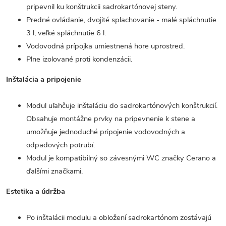
pripevnil ku konštrukcii sadrokartónovej steny.
Predné ovládanie, dvojité splachovanie - malé spláchnutie
3 l, veľké spláchnutie 6 l.
Vodovodná prípojka umiestnená hore uprostred.
Plne izolované proti kondenzácii.
Inštalácia a pripojenie
Modul uľahčuje inštaláciu do sadrokartónových konštrukcií.
Obsahuje montážne prvky na pripevnenie k stene a
umožňuje jednoduché pripojenie vodovodných a
odpadových potrubí.
Modul je kompatibilný so závesnými WC značky Cerano a
ďalšími značkami.
Estetika a údržba
Po inštalácii modulu a obložení sadrokartónom zostávajú