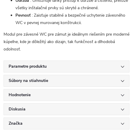
Údržba
: Umožňuje ľahký prístup k údržbe a čisteniu, pretože
všetky inštalačné prvky sú skryté a chránené.
Pevnosť
: Zaisťuje stabilné a bezpečné uchytenie závesného
WC v pevnej murovanej konštrukcii.
Modul pre závesné WC pre zámut je ideálnym riešením pre moderné
kúpeľne, kde je dôležitý ako dizajn, tak funkčnosť a dlhodobá
odolnosť.
Parametre produktu
Súbory na stiahnutie
Hodnotenie
Diskusia
Značka