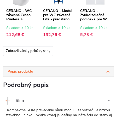
CERANO - WC
CERANO - Modul
CERANO -
závesné Cesso,
pre WC závesné
Zvukoizolačná
Rimless +
Lite - predstenová
podložka pre WC
Slim/UF sedátko -
inštalácia /
závesné - biela -
biela matná -
sadrokartón -
42x39 cm
Skladom > 10 ks
Skladom > 10 ks
Skladom > 10 ks
49x36 cm
52,5x100 cm
212,68 €
132,76 €
5,73 €
Zobraziť všetky položky sady
Popis produktu
Podrobný popis
Slim
Kompaktné SLIM prevedenie rámu modulu sa vyznačuje nízkou
stavebnou hĺbkou, vďaka ktorej je ideálny na inštaláciu do steny aj