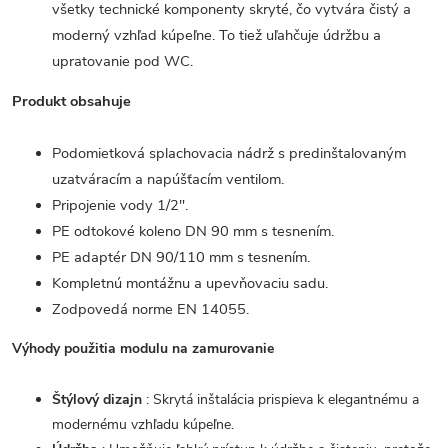
všetky technické komponenty skryté, čo vytvára čistý a
moderný vzhľad kúpeľne. To tiež uľahčuje údržbu a
upratovanie pod WC.
Produkt obsahuje
Podomietková splachovacia nádrž s predinštalovaným
uzatváracím a napúšťacím ventilom.
Pripojenie vody 1/2".
PE odtokové koleno DN 90 mm s tesnením.
PE adaptér DN 90/110 mm s tesnením.
Kompletnú montážnu a upevňovaciu sadu.
Zodpovedá norme EN 14055.
Výhody použitia modulu na zamurovanie
Štýlový dizajn
: Skrytá inštalácia prispieva k elegantnému a
modernému vzhľadu kúpeľne.