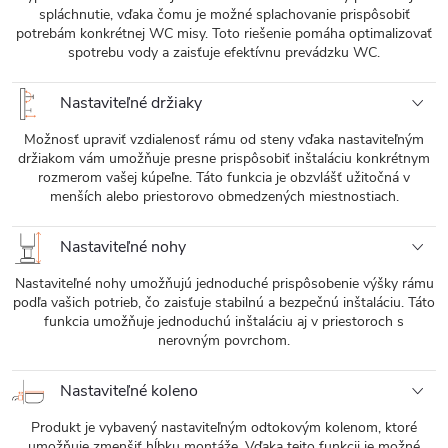
spláchnutie, vďaka čomu je možné splachovanie prispôsobiť
potrebám konkrétnej WC misy. Toto riešenie pomáha optimalizovať
spotrebu vody a zaisťuje efektívnu prevádzku WC.
Nastaviteľné držiaky
Možnosť upraviť vzdialenosť rámu od steny vďaka nastaviteľným
držiakom vám umožňuje presne prispôsobiť inštaláciu konkrétnym
rozmerom vašej kúpeľne. Táto funkcia je obzvlášť užitočná v
menších alebo priestorovo obmedzených miestnostiach.
Nastaviteľné nohy
Nastaviteľné nohy umožňujú jednoduché prispôsobenie výšky rámu
podľa vašich potrieb, čo zaisťuje stabilnú a bezpečnú inštaláciu. Táto
funkcia umožňuje jednoduchú inštaláciu aj v priestoroch s
nerovným povrchom.
Nastaviteľné koleno
Produkt je vybavený nastaviteľným odtokovým kolenom, ktoré
umožňuje zmenšiť hĺbku montáže. Vďaka tejto funkcii je možné