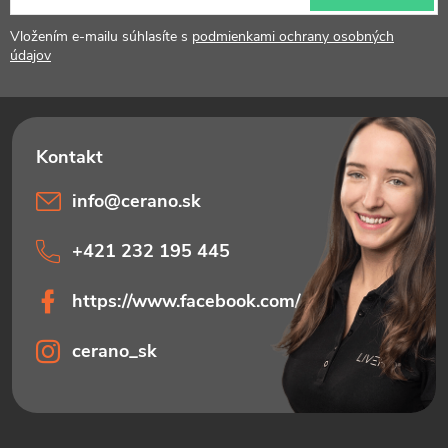
ä
t
Vložením e-mailu súhlasíte s
podmienkami ochrany osobných
údajov
i
e
info
@
cerano.sk
+421 232 195 445
https://www.facebook.com/ceranosk
cerano_sk