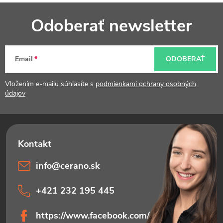
Z
r
i
Odoberať newsletter
v
e
á
k
p
Email
ODOBERAŤ
y
ä
v
t
Vložením e-mailu súhlasíte s
podmienkami ochrany osobných
údajov
ý
i
p
e
i
s
info
@
cerano.sk
u
+421 232 195 445
https://www.facebook.com/ceranosk