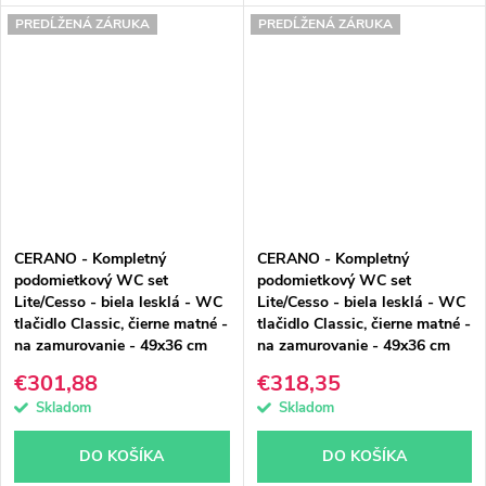
PREDĹŽENÁ ZÁRUKA
PREDĹŽENÁ ZÁRUKA
CERANO - Kompletný
CERANO - Kompletný
podomietkový WC set
podomietkový WC set
Lite/Cesso - biela lesklá - WC
Lite/Cesso - biela lesklá - WC
tlačidlo Classic, čierne matné -
tlačidlo Classic, čierne matné -
na zamurovanie - 49x36 cm
na zamurovanie - 49x36 cm
€301,88
€318,35
Skladom
Skladom
DO KOŠÍKA
DO KOŠÍKA