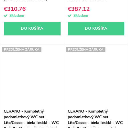
sadrokartón - 49x36 cm
inštalácia - 49x36 cm
€310,76
€387,12
Skladom
Skladom
DO KOŠÍKA
DO KOŠÍKA
PREDĹŽENÁ ZÁRUKA
PREDĹŽENÁ ZÁRUKA
CERANO - Kompletný
CERANO - Kompletný
podomietkový WC set
podomietkový WC set
Lite/Cesso - biela lesklá - WC
Lite/Cesso - biela lesklá - WC