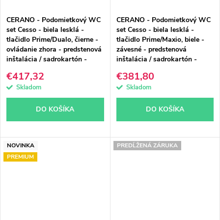
CERANO - Podomietkový WC
CERANO - Podomietkový WC
set Cesso - biela lesklá -
set Cesso - biela lesklá -
tlačidlo Prime/Dualo, čierne -
tlačidlo Prime/Maxio, biele -
ovládanie zhora - predstenová
závesné - predstenová
inštalácia / sadrokartón -
inštalácia / sadrokartón -
49x36 cm
49x36 cm
€417,32
€381,80
Skladom
Skladom
DO KOŠÍKA
DO KOŠÍKA
NOVINKA
PREDĹŽENÁ ZÁRUKA
PREMIUM