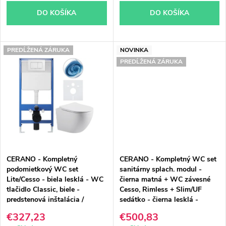
k
k
DO KOŠÍKA
DO KOŠÍKA
t
t
o
o
PREDĹŽENÁ ZÁRUKA
NOVINKA
PREDĹŽENÁ ZÁRUKA
v
v
CERANO - Kompletný
CERANO - Kompletný WC set
podomietkový WC set
sanitárny splach. modul -
Lite/Cesso - biela lesklá - WC
čierna matná + WC závesné
tlačidlo Classic, biele -
Cesso, Rimless + Slim/UF
predstenová inštalácia /
sedátko - čierna lesklá -
sadrokartón - 49x36 cm
49x36 cm
€327,23
€500,83