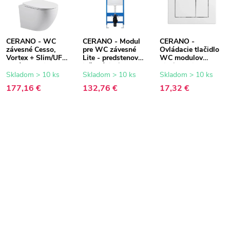
CERANO - WC
CERANO - Modul
CERANO -
závesné Cesso,
pre WC závesné
Ovládacie tlačidlo
Vortex + Slim/UF
Lite - predstenová
WC modulov
sedátko - biela
inštalácia /
Lite/Classic - ABS
lesklá - 49x36 cm
sadrokartón -
- biela
Skladom > 10 ks
Skladom > 10 ks
Skladom > 10 ks
52,5x100 cm
177,16 €
132,76 €
17,32 €