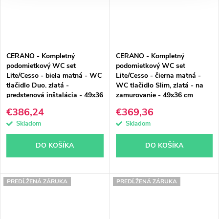
CERANO - Kompletný
CERANO - Kompletný
podomietkový WC set
podomietkový WC set
Lite/Cesso - biela matná - WC
Lite/Cesso - čierna matná -
tlačidlo Duo. zlatá -
WC tlačidlo Slim, zlatá - na
predstenová inštalácia - 49x36
zamurovanie - 49x36 cm
cm
€386,24
€369,36
Skladom
Skladom
DO KOŠÍKA
DO KOŠÍKA
PREDĹŽENÁ ZÁRUKA
PREDĹŽENÁ ZÁRUKA