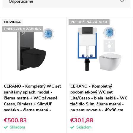
R
Odporúčame
a
Najlacnejšie
V
d
NOVINKA
PREDĹŽENÁ ZÁRUKA
Najdrahšie
PREDĹŽENÁ ZÁRUKA
ý
e
Najpredávanejšie
p
n
Abecedne
i
i
s
e
p
p
CERANO - Kompletný WC set
CERANO - Kompletný
r
r
sanitárny splach. modul -
podomietkový WC set
čierna matná + WC závesné
Lite/Cesso - biela lesklá - WC
o
o
Cesso, Rimless + Slim/UF
tlačidlo Slim, čierne matné -
sedátko - čierna matná -
na zamurovanie - 49x36 cm
d
d
49x36 cm
€500,83
€301,88
u
u
Skladom
Skladom