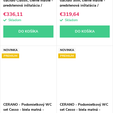
tlačidlo Classic, čierne matné -
tlačidlo Slim, čierne matné -
predstenová inštalácia /
predstenová inštalácia /
sadrokartón - 49x36 cm
sadrokartón - 49x36 cm
€336,11
€319,64
Skladom
Skladom
DO KOŠÍKA
DO KOŠÍKA
NOVINKA
NOVINKA
PREMIUM
PREMIUM
CERANO - Podomietkový WC
CERANO - Podomietkový WC
set Cesso - biela matná -
set Cesso - biela matná -