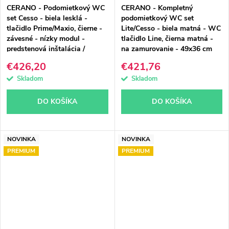
CERANO - Podomietkový WC
CERANO - Kompletný
set Cesso - biela lesklá -
podomietkový WC set
tlačidlo Prime/Maxio, čierne -
Lite/Cesso - biela matná - WC
závesné - nízky modul -
tlačidlo Line, čierna matná -
predstenová inštalácia /
na zamurovanie - 49x36 cm
sadrokartón - 49x36 cm
€426,20
€421,76
Skladom
Skladom
DO KOŠÍKA
DO KOŠÍKA
NOVINKA
NOVINKA
PREMIUM
PREMIUM