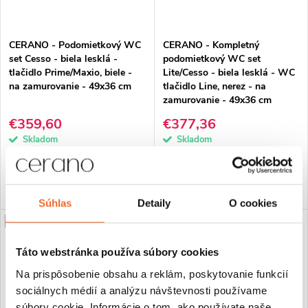
CERANO - Podomietkový WC
CERANO - Kompletný
set Cesso - biela lesklá -
podomietkový WC set
tlačidlo Prime/Maxio, biele -
Lite/Cesso - biela lesklá - WC
na zamurovanie - 49x36 cm
tlačidlo Line, nerez - na
zamurovanie - 49x36 cm
€359,60
€377,36
Skladom
Skladom
DO KOŠÍKA
DO KOŠÍKA
Súhlas
Detaily
O cookies
PREDĹŽENÁ ZÁRUKA
PREDĹŽENÁ ZÁRUKA
Táto webstránka používa súbory cookies
Na prispôsobenie obsahu a reklám, poskytovanie funkcií
sociálnych médií a analýzu návštevnosti používame
súbory cookie. Informácie o tom, ako používate naše