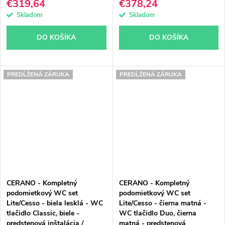
€319,64
€378,24
49x36 cm
Skladom
Skladom
DO KOŠÍKA
DO KOŠÍKA
PREDĹŽENÁ ZÁRUKA
PREDĹŽENÁ ZÁRUKA
CERANO - Kompletný
CERANO - Kompletný
podomietkový WC set
podomietkový WC set
Lite/Cesso - biela lesklá - WC
Lite/Cesso - čierna matná -
tlačidlo Classic, biele -
WC tlačidlo Duo, čierna
predstenová inštalácia /
matná - predstenová