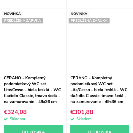
NOVINKA
NOVINKA
PREDĹŽENÁ ZÁRUKA
PREDĹŽENÁ ZÁRUKA
CERANO - Kompletný
CERANO - Kompletný
podomietkový WC set
podomietkový WC set
Lite/Cesso - biela lesklá - WC
Lite/Cesso - biela lesklá - WC
tlačidlo Classic, tmavo šedá -
tlačidlo Classic, tmavo šedá -
na zamurovanie - 49x36 cm
na zamurovanie - 49x36 cm
€324,08
€301,88
Skladom
Skladom
DO KOŠÍKA
DO KOŠÍKA