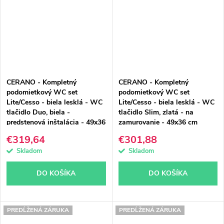
CERANO - Kompletný
CERANO - Kompletný
podomietkový WC set
podomietkový WC set
Lite/Cesso - biela lesklá - WC
Lite/Cesso - biela lesklá - WC
tlačidlo Duo, biela -
tlačidlo Slim, zlatá - na
predstenová inštalácia - 49x36
zamurovanie - 49x36 cm
cm
€319,64
€301,88
Skladom
Skladom
DO KOŠÍKA
DO KOŠÍKA
PREDĹŽENÁ ZÁRUKA
PREDĹŽENÁ ZÁRUKA