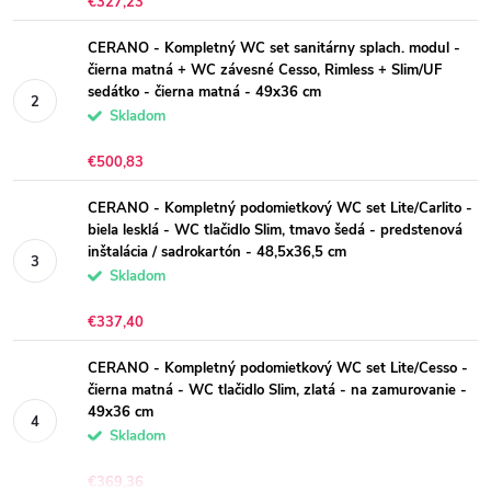
€327,23
CERANO - Kompletný WC set sanitárny splach. modul -
čierna matná + WC závesné Cesso, Rimless + Slim/UF
sedátko - čierna matná - 49x36 cm
Skladom
€500,83
CERANO - Kompletný podomietkový WC set Lite/Carlito -
biela lesklá - WC tlačidlo Slim, tmavo šedá - predstenová
inštalácia / sadrokartón - 48,5x36,5 cm
Skladom
€337,40
CERANO - Kompletný podomietkový WC set Lite/Cesso -
čierna matná - WC tlačidlo Slim, zlatá - na zamurovanie -
49x36 cm
Skladom
€369,36