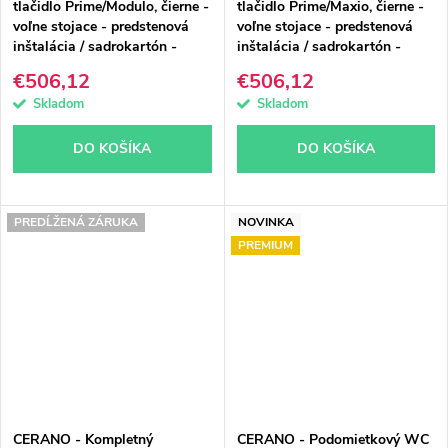
tlačidlo Prime/Modulo, čierne -
tlačidlo Prime/Maxio, čierne -
voľne stojace - predstenová
voľne stojace - predstenová
inštalácia / sadrokartón -
inštalácia / sadrokartón -
49x36 cm
49x36 cm
€506,12
€506,12
Skladom
Skladom
DO KOŠÍKA
DO KOŠÍKA
PREDĹŽENÁ ZÁRUKA
NOVINKA
PREMIUM
CERANO - Kompletný
CERANO - Podomietkový WC