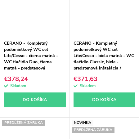
CERANO - Kompletný
CERANO - Kompletný
podomietkový WC set
podomietkový WC set
Lite/Cesso - čierna matná -
Lite/Cesso - biela matná - WC
WC tlačidlo Duo, čierna
tlačidlo Classic, biele -
matná - predstenová
predstenová inštalácia /
inštalácia - 49x36 cm
sadrokartón - 49x36 cm
€378,24
€371,63
Skladom
Skladom
DO KOŠÍKA
DO KOŠÍKA
PREDĹŽENÁ ZÁRUKA
NOVINKA
PREDĹŽENÁ ZÁRUKA