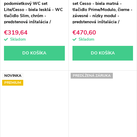
podomietkový WC set
set Cesso - biela matná -
Lite/Cesso - biela lesklá - WC
tlačidlo Prime/Modulo, čierne -
tlačidlo Slim, chróm -
závesné - nízky modul -
predstenová inštalácia /
predstenová inštalácia /
sadrokartón - 49x36 cm
sadrokartón - 49x36 cm
€319,64
€470,60
Skladom
Skladom
DO KOŠÍKA
DO KOŠÍKA
NOVINKA
PREDĹŽENÁ ZÁRUKA
PREMIUM