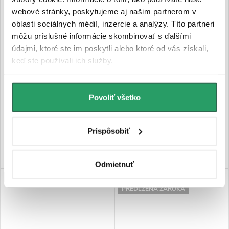
webové stránky, poskytujeme aj našim partnerom v
oblasti sociálnych médií, inzercie a analýzy. Títo partneri
môžu príslušné informácie skombinovať s ďalšími
CERANO - Kompletný
CERANO - Kompletný
údajmi, ktoré ste im poskytli alebo ktoré od vás získali,
podomietkový WC set
podomietkový WC set
keď ste používali ich služby.
Lite/Cesso - čierna matná -
Lite/Cesso - biela matná - WC
WC tlačidlo Slim, čierne
tlačidlo Slim, čierne matné -
matné - na zamurovanie -
predstenová inštalácia /
49x36 cm
sadrokartón - 49x36 cm
Povoliť všetko
€369,36
€380,51
Skladom
Skladom
Prispôsobiť
DO KOŠÍKA
DO KOŠÍKA
Odmietnuť
PREDĹŽENÁ ZÁRUKA
NOVINKA
PREDĹŽENÁ ZÁRUKA