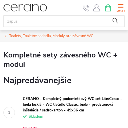
Prejsť
NÁKUPN
KOŠÍK
na
obsah
Toalety, Toaletné sedadlá, Moduly pre závesné WC
Kompletné sety závesného WC +
modul
Najpredávanejšie
CERANO - Kompletný podomietkový WC set Lite/Cesso -
biela lesklá - WC tlačidlo Classic, biele - predstenová
inštalácia / sadrokartón - 49x36 cm
Skladom