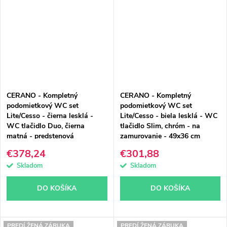
CERANO - Kompletný
CERANO - Kompletný
podomietkový WC set
podomietkový WC set
Lite/Cesso - čierna lesklá -
Lite/Cesso - biela lesklá - WC
WC tlačidlo Duo, čierna
tlačidlo Slim, chróm - na
matná - predstenová
zamurovanie - 49x36 cm
inštalácia - 49x36 cm
€378,24
€301,88
Skladom
Skladom
DO KOŠÍKA
DO KOŠÍKA
PREDĹŽENÁ ZÁRUKA
PREDĹŽENÁ ZÁRUKA