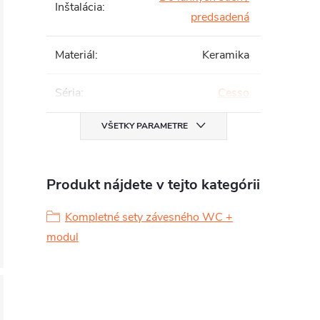
Inštalácia
:
predsadená
Materiál
:
Keramika
Séria
:
Cesso
VŠETKY PARAMETRE
Produkt nájdete v tejto kategórii
Kompletné sety závesného WC +
modul