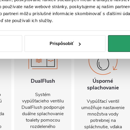
o používate naše webové stránky, poskytujeme aj našim partner
to partneri môžu príslušné informácie skombinovať s ďalšími údaj
ď ste používali ich služby.
Prispôsobiť
DualFlush
Úsporné
splachovanie
o
Systém
ú
vypúšťacieho ventilu
Vypúšťací ventil
DualFlush podporuje
umožňuje nastavenie
da
duálne splachovanie
množstva vody
toalety pomocou
potrebnej na
o
rozdeleného
spláchnutie, vďaka