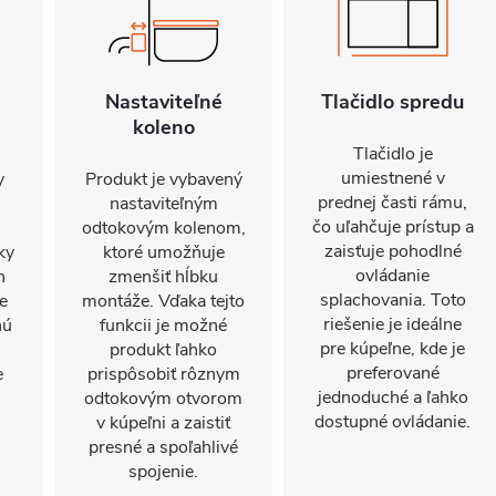
Nastaviteľné
Tlačidlo spredu
koleno
Tlačidlo je
umiestnené v
y
Produkt je vybavený
prednej časti rámu,
nastaviteľným
čo uľahčuje prístup a
odtokovým kolenom,
zaisťuje pohodlné
ky
ktoré umožňuje
ovládanie
h
zmenšiť hĺbku
splachovania. Toto
je
montáže. Vďaka tejto
riešenie je ideálne
nú
funkcii je možné
pre kúpeľne, kde je
produkt ľahko
preferované
e
prispôsobiť rôznym
jednoduché a ľahko
odtokovým otvorom
dostupné ovládanie.
v kúpeľni a zaistiť
presné a spoľahlivé
spojenie.