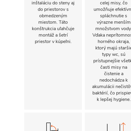
inštaláciu do steny aj
celej misy, čo
do priestorov s
umožňuje efektív
obmedzeným
spláchnutie s
miestom. Táto
výrazne menším
konštrukcia uľahčuje
množstvom vody
montáž a šetrí
Vďaka neprítomnos
priestor v kúpeľni.
horného okraja,
ktorý majú starši
typy wc, sú
prístupnejšie všet
časti misy na
čistenie a
nedochádza k
akumulácii nečistô
baktérií, čo prispie
k lepšej hygiene.