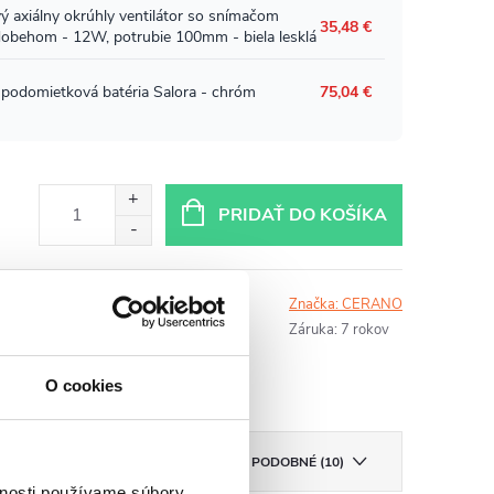
PRIDAŤ DO KOŠÍKA
Zdieľať
Tlač
Značka:
CERANO
Záruka
:
7 rokov
O cookies
SÚVISIACE PRODUKTY
PODOBNÉ (10)
vnosti používame súbory