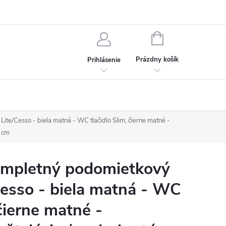
chodné podmienky
Ochrana osobných údajov
Kontakt
NÁKUPNÝ
KOŠÍK
Prázdny košík
Prihlásenie
e/Cesso - biela matná - WC tlačidlo Slim, čierne matné -
6 cm
mpletný podomietkový
esso - biela matná - WC
 čierne matné -