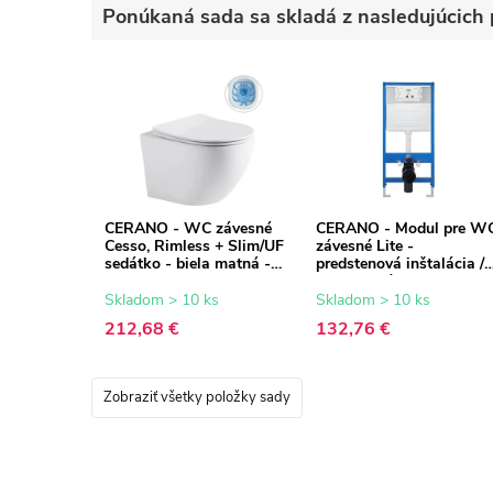
Ponúkaná sada sa skladá z nasledujúcich 
CERANO - WC závesné
CERANO - Modul pre W
Cesso, Rimless + Slim/UF
závesné Lite -
sedátko - biela matná -
predstenová inštalácia /
49x36 cm
sadrokartón - 52,5x100
cm
Skladom > 10 ks
Skladom > 10 ks
212,68 €
132,76 €
Zobraziť všetky položky sady