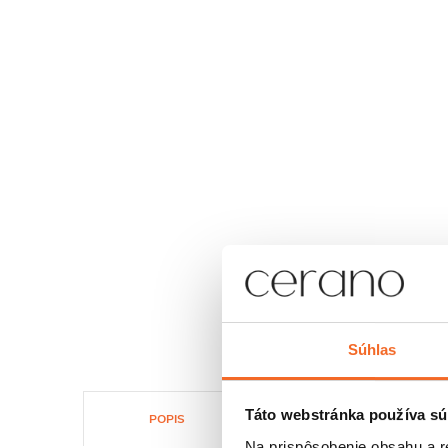
Súhlas
Táto webstránka používa sú
POPIS
SÚBORY NA STIAHNUTIE
Na prispôsobenie obsahu a r