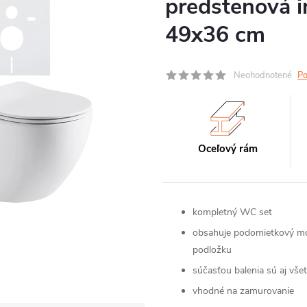
predstenová in
49x36 cm
Neohodnotené
Po
Oceľový rám
kompletný WC set
obsahuje podomietkový mod
podložku
súčasťou balenia sú aj vš
vhodné na zamurovanie