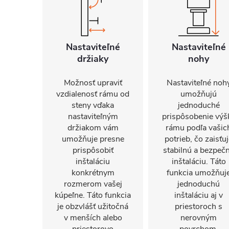
Nastaviteľné
Nastaviteľné
držiaky
nohy
Možnosť upraviť
Nastaviteľné noh
vzdialenosť rámu od
umožňujú
steny vďaka
jednoduché
nastaviteľným
prispôsobenie výš
držiakom vám
rámu podľa vašic
umožňuje presne
potrieb, čo zaisťu
prispôsobiť
stabilnú a bezpeč
inštaláciu
inštaláciu. Táto
konkrétnym
funkcia umožňuj
rozmerom vašej
jednoduchú
kúpeľne. Táto funkcia
inštaláciu aj v
je obzvlášť užitočná
priestoroch s
v menších alebo
nerovným