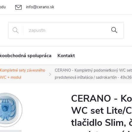
info@cerano.sk
odu
Cenová ponuka na mieru
Vrátenie tovaru a reklamácia
Ob
+421 232 195 445
koobchodná spolupráca
Kontakt
Kompletné sety závesného
CERANO - Kompletný podomietkový WC set Lit
WC + modul
predstenová inštalácia / sadrokartón - 49x3
CERANO - Ko
WC set Lite/C
tlačidlo Slim,