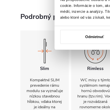
cookie. Informácie o tom, ak
médií, inzercie a analýzy. Tí
Podrobný popis
alebo ktoré od vás získali, ke
Odmietnuť
Slim
Rimless
Kompaktné SLIM
WC misy s týmt
prevedenie rámu
systémom nemaj
modulu sa vyznačuje
hornú obvodovú
nízkou stavebnou
hranu (tzv.rim). Vo
hĺbkou, vďaka ktorej
je rozvádzaná
je ideálny na
rovnomerne okol