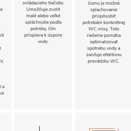
ovládacieho tlačidla.
čomu je možné
ne
Umožňuje zvoliť
splachovanie
malé alebo veľké
prispôsobiť
spláchnutie podľa
potrebám konkrétnej
.
potreby, čím
WC misy. Toto
ti
prispieva k úspore
riešenie pomáha
vody.
optimalizovať
e
spotrebu vody a
zaisťuje efektívnu
ky
prevádzku WC.
t a
va