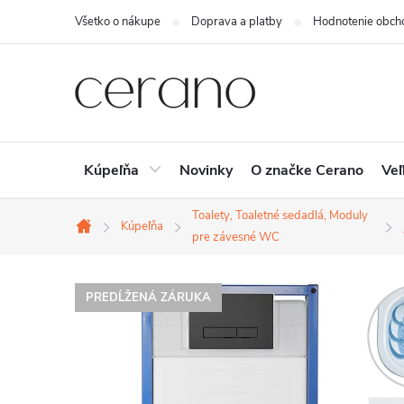
Prejsť
Všetko o nákupe
Doprava a platby
Hodnotenie obch
na
obsah
Kúpeľňa
Novinky
O značke Cerano
Veľ
Toalety, Toaletné sedadlá, Moduly
Kúpeľňa
Domov
pre závesné WC
PREDĹŽENÁ ZÁRUKA