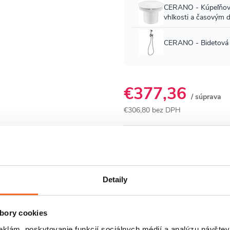
€377,36
/ súprava
€306,80 bez DPH
Jednotková
cena:
Opýtať sa
Strážiť
Detaily
bory cookies
HODNOTENIE
DISKUSIA
ZNAČKA
CERANO
eklám, poskytovanie funkcií sociálnych médií a analýzu návšte