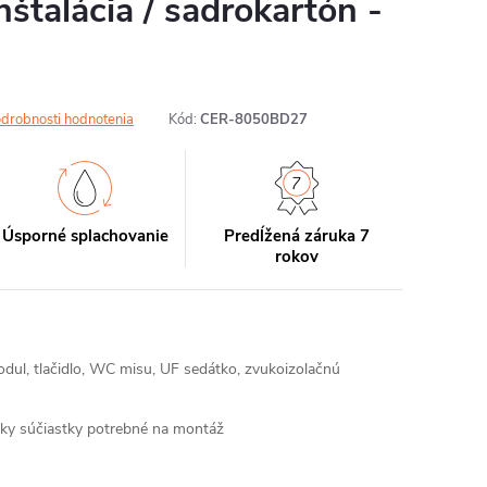
štalácia / sadrokartón -
drobnosti hodnotenia
Kód:
CER-8050BD27
Úsporné splachovanie
Predĺžená záruka 7
rokov
ul, tlačidlo, WC misu, UF sedátko, zvukoizolačnú
etky súčiastky potrebné na montáž