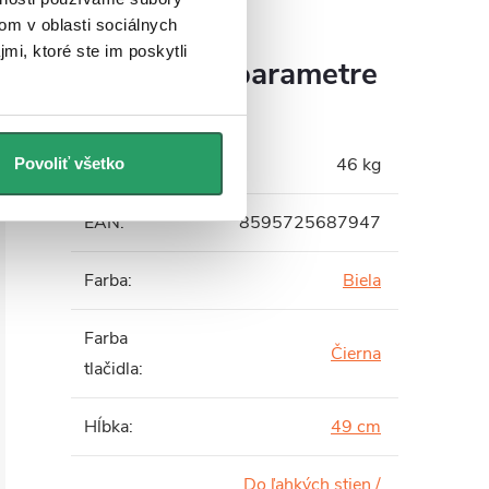
om v oblasti sociálnych
mi, ktoré ste im poskytli
Dodatočné parametre
Hmotnosť
:
46 kg
Povoliť všetko
EAN
:
8595725687947
Farba
:
Biela
Farba
Čierna
tlačidla
:
Hĺbka
:
49 cm
Do ľahkých stien /