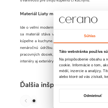
trvanlivosti pre svoju kúpeľňu či kuchyňu.
Materiál Liaty mramor
Ide o veľmi moderný kompozitný materiál vyrábaný 
sa materiál stáva veľmi odolným proti poškriaba
Súhlas
kúpeľne a kuchyne. Je ekologicky šetrný, neabsorb
nenáročnú údržbu.
Liaty mramor nachádza uplat
Táto webstránka používa sú
pracovných dosiek, podláh, stien a mnoho ďalšieho
Na prispôsobenie obsahu a r
interiéry aj exteriéry.
cookie. Informácie o tom, ak
médií, inzercie a analýzy. Tí
alebo ktoré od vás získali, ke
Ďalšia inšpirácia
Odmietnuť