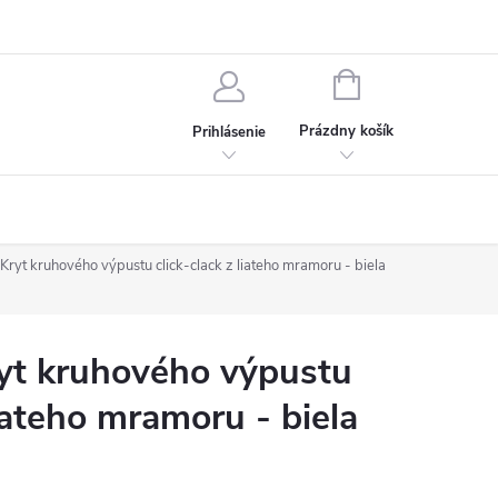
chodné podmienky
Ochrana osobných údajov
Kontakt
NÁKUPNÝ
KOŠÍK
Prázdny košík
Prihlásenie
yt kruhového výpustu click-clack z liateho mramoru - biela
t kruhového výpustu
liateho mramoru - biela