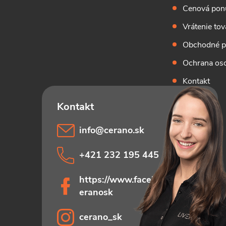
Cenová pon
Vrátenie tov
Obchodné 
Ochrana os
Kontakt
info
@
cerano.sk
+421 232 195 445
https://www.facebook.com/c
eranosk
cerano_sk