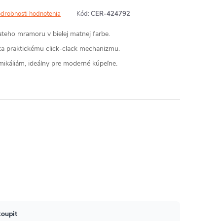
drobnosti hodnotenia
Kód:
CER-424792
iateho mramoru v bielej matnej farbe.
a praktickému click-clack mechanizmu.
mikáliám, ideálny pre moderné kúpeľne.