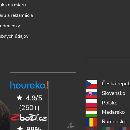
uka na mieru
aru a reklamácia
podmienky
obných údajov
Česká repub
Slovensko
4.9/5
Poľsko
(250+)
Maďarsko
Rumunsko
98%