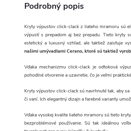
Podrobný popis
Kryty výpustov click-clack z liateho mramoru sú 
výpustí s prepadom aj bez prepadu. Tieto kryty s
estetický a luxusný vzhľad, ale taktiež zaisťuje 
našimi umývadlami Cerano, ktoré sú taktiež vyro
Vďaka mechanizmu click-clack je odtoková výpus
pohodlné otvorenie a uzavretie, čo je veľmi praktick
Kryty výpustov click-clack sú navrhnuté tak, aby sa
či vaní. Ich elegantný dizajn a farebné varianty um
Vďaka vysokej kvalite liateho mramoru sú tieto kry
bezproblémové používanie. Sú tak ideálnou voľb