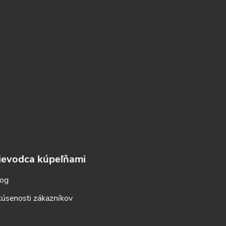
ievodca kúpeľňami
log
úsenosti zákazníkov