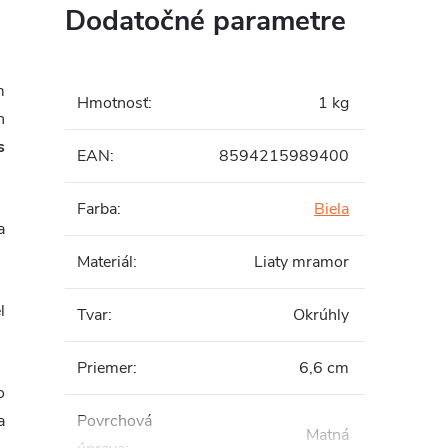
Dodatočné parametre
m
Hmotnosť
:
1 kg
n
s
EAN
:
8594215989400
Farba
:
Biela
a
Materiál
:
Liaty mramor
l
Tvar
:
Okrúhly
Priemer
:
6,6 cm
o
a
Povrchová
Matná