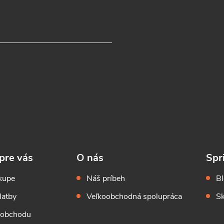
pre vás
O nás
Spr
kupe
Náš príbeh
B
latby
Veľkoobchodná spolupráca
Sk
 obchodu