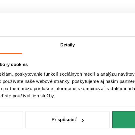
kombináciou živice a minerálnych plnív. Vďaka tejto kombináci
niu, nárazom a chemikáliám. Je teda ideálnym materiálom pr
Detaily
uje tekutiny a je odolný voči škvrnám, čo zaisťuje jeho ľahkú 
nenie v rôznych oblastiach, vrátane výroby umývadiel, vaní
bory cookies
. Jeho flexibilita a výnimočné vlastnosti ho robia vhodným pr
eklám, poskytovanie funkcií sociálnych médií a analýzu návšte
o používate naše webové stránky, poskytujeme aj našim partner
to partneri môžu príslušné informácie skombinovať s ďalšími údaj
ď ste používali ich služby.
Prispôsobiť