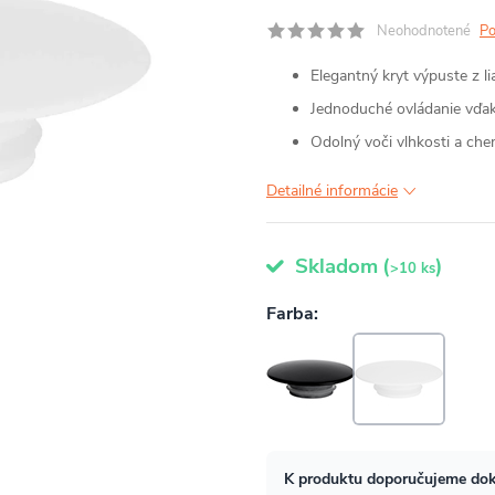
Neohodnotené
Po
Elegantný kryt výpuste z l
Jednoduché ovládanie vďak
Odolný voči vlhkosti a che
Detailné informácie
Skladom
(
)
>10 ks