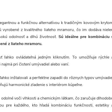
elegantnou a funkčnou alternatívou k tradičným kovovým kryto
ú vyrobené z kvalitného liateho mramoru, čo im dodáva niele
vysokú odolnosť a dlhú životnosť.
Sú ideálne pre kombináciu 
bené z liateho mramoru.
ť ľahko ovládateľná jedným kliknutím. To umožňuje rýchle 
é najmä pri čistení umývadiel alebo vaní.
 ľahko inštalovali a perfektne zapadli do rôznych typov umývadie
ožňujú harmonické zladenie s interiérom kúpeľne.
ty odolné voči vlhkosti a chemickým látkam, čo zaručuje dlhodob
ou pre každého, kto hľadá kombináciu funkčnosti, estetiky 