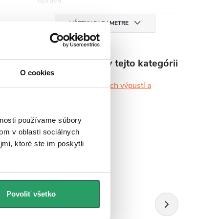
úprava
:
VŠETKY PARAMETRE
i
Produkt nájdete v tejto kategórii
e
O cookies
a
Krytky umývadlových výpustí a
,
prepadov
e
vnosti používame súbory
om v oblasti sociálnych
mi, ktoré ste im poskytli
Povoliť všetko