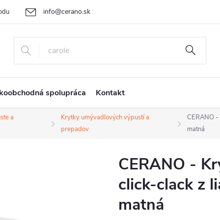
info@cerano.sk
odu
Cenová ponuka na mieru
Vrátenie tovaru a reklamácia
Ob
+421 232 195 445
koobchodná spolupráca
Kontakt
ste a
Krytky umývadlových výpustí a
CERANO - Kr
prepadov
matná
CERANO - Kry
click-clack z 
matná