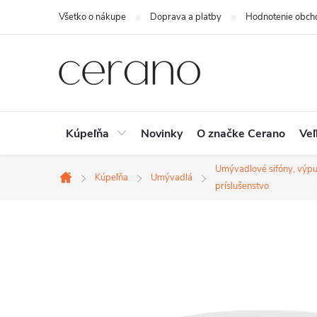
Prejsť
Všetko o nákupe
Doprava a platby
Hodnotenie obch
na
obsah
Kúpeľňa
Novinky
O značke Cerano
Veľ
Umývadlové sifóny, výpu
Kúpeľňa
Umývadlá
Domov
príslušenstvo