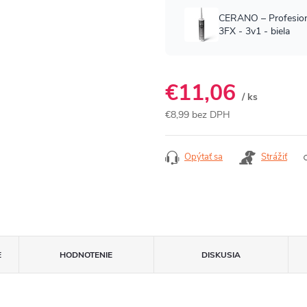
€11,06
/ ks
€8,99 bez DPH
Jednotková
cena:
Opýtať sa
Strážiť
E
HODNOTENIE
DISKUSIA