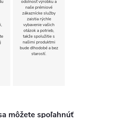
du
odolnosť výrobku a
naše prémiové
zákaznícke služby
zaistia rýchle
i,
vybavenie vašich
otázok a potrieb,
te
takže spolužitie s
j
našimi produktmi
bude dlhodobé a bez
starostí.
 sa môžete spoľahnúť