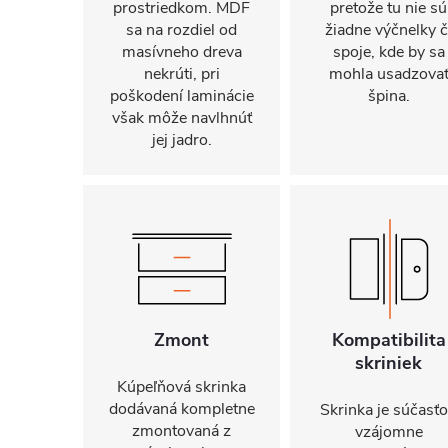
prostriedkom. MDF
pretože tu nie sú
sa na rozdiel od
žiadne výčnelky č
masívneho dreva
spoje, kde by sa
nekrúti, pri
mohla usadzova
poškodení laminácie
špina.
však môže navlhnúť
jej jadro.
Zmont
Kompatibilita
skriniek
Kúpeľňová skrinka
dodávaná kompletne
Skrinka je súčasť
zmontovaná z
vzájomne