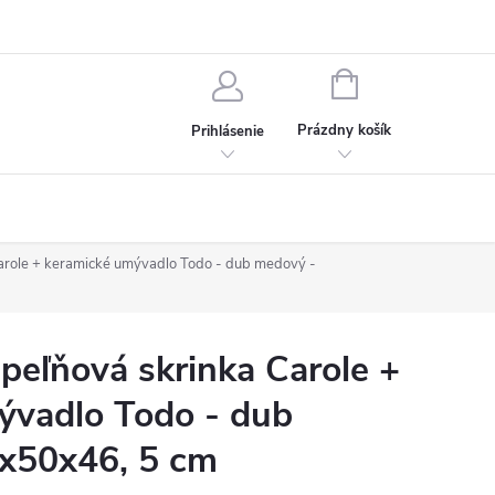
chodné podmienky
Ochrana osobných údajov
Kontakt
NÁKUPNÝ
KOŠÍK
Prázdny košík
Prihlásenie
role + keramické umývadlo Todo - dub medový -
eľňová skrinka Carole +
ývadlo Todo - dub
x50x46, 5 cm