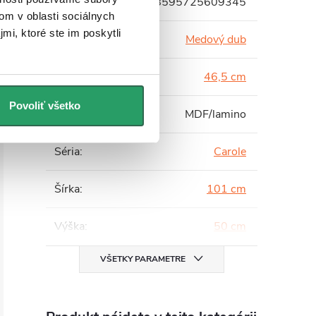
EAN
:
8595725609345
om v oblasti sociálnych
mi, ktoré ste im poskytli
Farba
:
Medový dub
Hĺbka
:
46,5 cm
Povoliť všetko
Materiál
:
MDF/lamino
Séria
:
Carole
Šírka
:
101 cm
Výška
:
50 cm
VŠETKY PARAMETRE