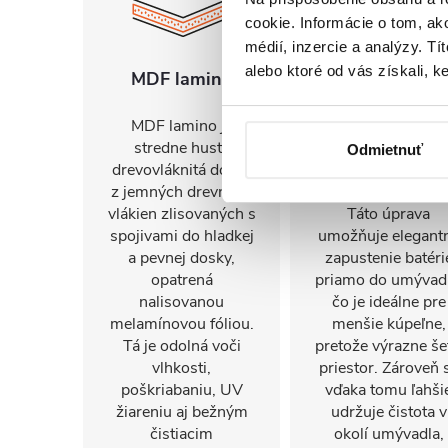
cookie. Informácie o tom, ak
médií, inzercie a analýzy. Tí
alebo ktoré od vás získali, ke
MDF lamino
Otvor pre batér
MDF lamino je
Umývadlo disponu
stredne hustá
otvorom na
Odmietnuť
drevovláknitá doska
inštaláciu
z jemných drevných
vodovodnej batéri
vlákien zlisovaných s
Táto úprava
spojivami do hladkej
umožňuje elegant
a pevnej dosky,
zapustenie batéri
opatrená
priamo do umývadl
nalisovanou
čo je ideálne pre
melamínovou fóliou.
menšie kúpeľne,
Tá je odolná voči
pretože výrazne šet
vlhkosti,
priestor. Zároveň 
poškriabaniu, UV
vďaka tomu ľahši
žiareniu aj bežným
udržuje čistota v
čistiacim
okolí umývadla,