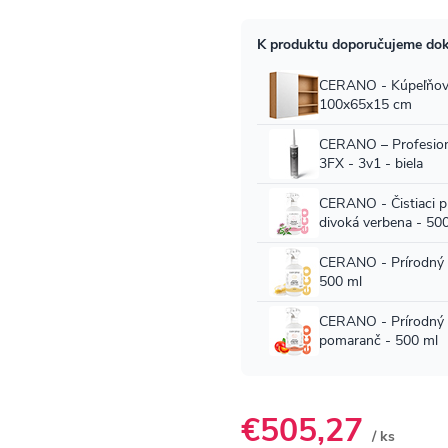
€505,27
/ ks