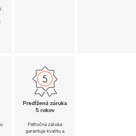
i
ť
Predĺžená záruka
5 rokov
ou
Päťročná záruka
garantuje kvalitu a