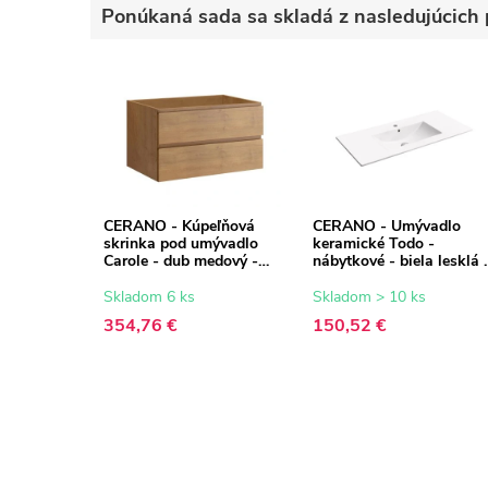
Ponúkaná sada sa skladá z nasledujúcich 
CERANO - Kúpeľňová
CERANO - Umývadlo
skrinka pod umývadlo
keramické Todo -
Carole - dub medový -
nábytkové - biela lesklá 
99x48x45 cm
101x46,5 cm
Skladom 6 ks
Skladom > 10 ks
354,76 €
150,52 €