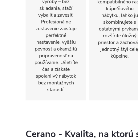
výroby – bez
kompatibilného ra
skladania, stačí
kúpeľňového
vybaliť a zavesiť.
nábytku, ľahko ju
Profesionálne
skombinujete s
zostavenie zaisťuje
ostatnými prvkam
perfektné
rozšírite úložný
nastavenie, vyššiu
priestor a zachová
pevnosť a okamžitú
jednotný štýl cele
pripravenosť na
kúpeľne.
používanie. Ušetríte
čas a získate
spoľahlivý nábytok
bez montážnych
starostí.
Cerano - Kvalita, na ktorú