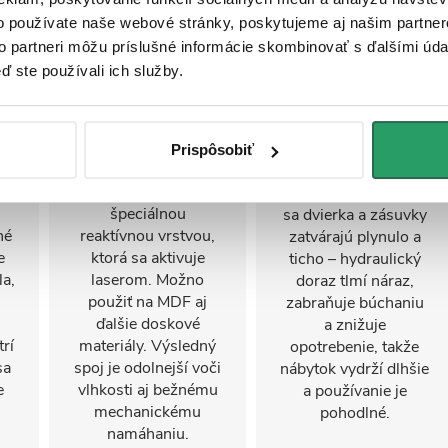
o používate naše webové stránky, poskytujeme aj našim partner
to partneri môžu príslušné informácie skombinovať s ďalšími údaj
ď ste používali ich služby.
iu
Laserové hrany
Tiché dovretie
Soft-Close
je
Laserové olepovanie
vytvára bezšvové,
Vďaka
Prispôsobiť
takmer neviditeľné
integrovanému soft-
e.
spojenie hrán so
close mechanizmu
špeciálnou
sa dvierka a zásuvky
né
reaktívnou vrstvou,
zatvárajú plynulo a
e
ktorá sa aktivuje
ticho – hydraulický
a,
laserom. Možno
doraz tlmí náraz,
použiť na MDF aj
zabraňuje búchaniu
ďalšie doskové
a znižuje
rí
materiály. Výsledný
opotrebenie, takže
sa
spoj je odolnejší voči
nábytok vydrží dlhšie
e
vlhkosti aj bežnému
a používanie je
mechanickému
pohodlné.
namáhaniu.