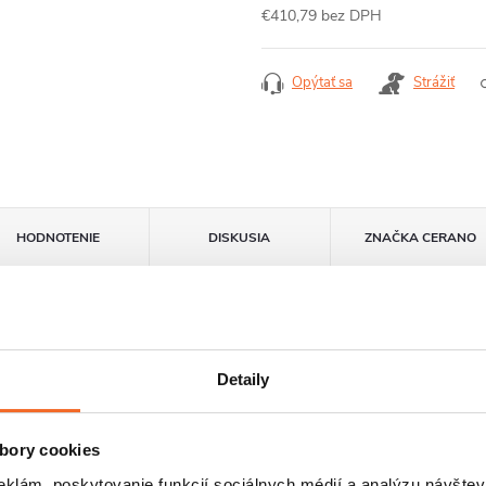
€410,79 bez DPH
Jednotková
cena:
Opýtať sa
Strážiť
HODNOTENIE
DISKUSIA
ZNAČKA
CERANO
Detaily
bory cookies
eklám, poskytovanie funkcií sociálnych médií a analýzu návšte