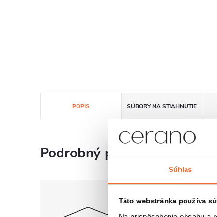
POPIS
SÚBORY NA STIAHNUTIE
Podrobný popis
Súhlas
Táto webstránka používa sú
Na prispôsobenie obsahu a r