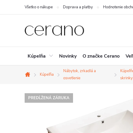
Prejsť
Všetko o nákupe
Doprava a platby
Hodnotenie obch
na
obsah
Kúpeľňa
Novinky
O značke Cerano
Veľ
Nábytok, zrkadlá a
Kúpeľň
Kúpeľňa
Domov
osvetlenie
skrinky
PREDĹŽENÁ ZÁRUKA