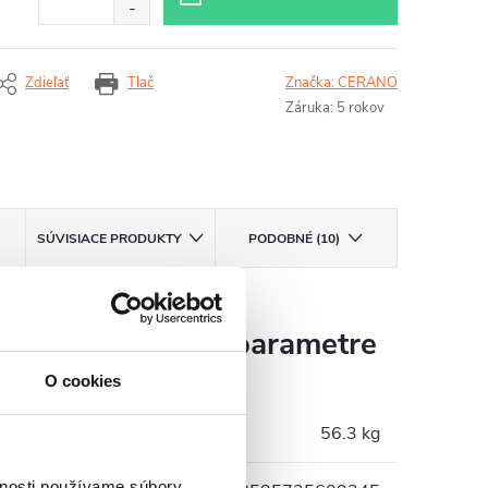
Zdieľať
Tlač
Značka:
CERANO
Záruka
:
5 rokov
SÚVISIACE PRODUKTY
PODOBNÉ (10)
Dodatočné parametre
O cookies
Hmotnosť
:
56.3 kg
vnosti používame súbory