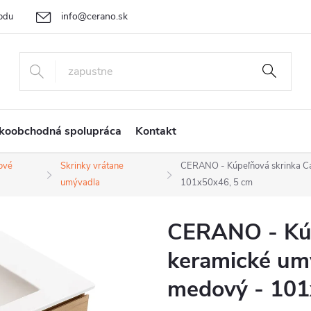
info@cerano.sk
odu
Cenová ponuka na mieru
Vrátenie tovaru a reklamácia
Ob
+421 232 195 445
koobchodná spolupráca
Kontakt
ové
Skrinky vrátane
CERANO - Kúpeľňová skrinka Ca
umývadla
101x50x46, 5 cm
CERANO - Kúp
keramické um
medový - 101