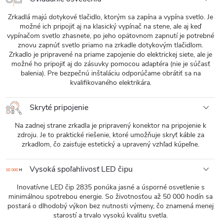
Zrkadlá majú dotykové tlačidlo, ktorým sa zapína a vypína svetlo. Je
možné ich pripojiť aj na klasický vypínač na stene, ale aj keď
vypínačom svetlo zhasnete, po jeho opätovnom zapnutí je potrebné
znovu zapnúť svetlo priamo na zrkadle dotykovým tlačidlom.
Zrkadlo je pripravené na priame zapojenie do elektrickej siete, ale je
možné ho pripojiť aj do zásuvky pomocou adaptéra (nie je súčasť
balenia). Pre bezpečnú inštaláciu odporúčame obrátiť sa na
kvalifikovaného elektrikára.
Skryté pripojenie
Na zadnej strane zrkadla je pripravený konektor na pripojenie k
zdroju. Je to praktické riešenie, ktoré umožňuje skryť káble za
zrkadlom, čo zaisťuje estetický a upravený vzhľad kúpeľne.
Vysoká spoľahlivosť LED čipu
Inovatívne LED čip 2835 ponúka jasné a úsporné osvetlenie s
minimálnou spotrebou energie. So životnosťou až 50 000 hodín sa
postará o dlhodobý výkon bez nutnosti výmeny, čo znamená menej
starostí a trvalo vysokú kvalitu svetla.