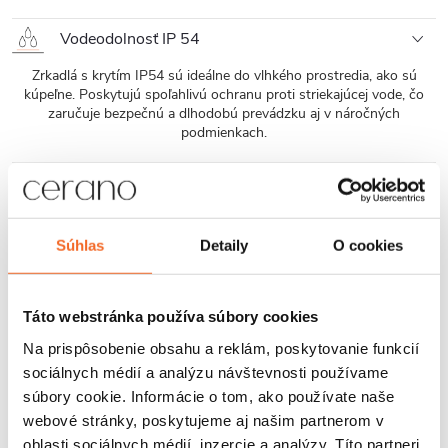
Vodeodolnosť IP 54
Zrkadlá s krytím IP54 sú ideálne do vlhkého prostredia, ako sú
kúpeľne. Poskytujú spoľahlivú ochranu proti striekajúcej vode, čo
zaručuje bezpečnú a dlhodobú prevádzku aj v náročných
podmienkach.
Záruka 3 roky
K tomuto produktu poskytujeme trojročnú záruku, čo znamená, že
sa môžete dlhodobo spoľahnúť na jeho kvalitu a odolnosť. Navyše,
Súhlas
Detaily
O cookies
naše prémiové služby zaistia, že prípadné otázky alebo potreby
budú vyriešené rýchlo a efektívne. Táto kombinácia zaisťuje, že vaša
skúsenosť s produktom bude vždy prvotriedna a bezproblémová.
Táto webstránka používa súbory cookies
Na prispôsobenie obsahu a reklám, poskytovanie funkcií
Elegancia a funkcia v jedinom kruhovom kúpeľňovom LED zrkadle
sociálnych médií a analýzu návštevnosti používame
značky Cerano.
súbory cookie. Informácie o tom, ako používate naše
webové stránky, poskytujeme aj našim partnerom v
Toto kúpeľňové LED zrkadlo nie je iba praktickým pomocníkom, ale
oblasti sociálnych médií, inzercie a analýzy. Títo partneri