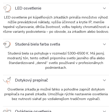
LED osvetlenie
LED osvetlenie pri kúpeľňových zrkadlách prináša množstvo výhod:
nižšie prevádzkové náklady, vyššia účinnosť a krytie IP, menšie
tepelné vyžarovanie, dlhšia životnosť, voľbu teploty chromatičnosti a
rôzne varianty podsvietenia – po obvode, za zrkadlom alebo bodovo.
Studená biela farba svetla
Studená biela sa pohybuje v rozmedzí 5300–6500 K. Má jasný,
modrastý tón, tento odtieň pripomína svetlo jasného dňa alebo
štandardizované „denné“ svetlo používané v profesionálnych
podmienkach.
Dotykový prepínač
Osvetlenie zrkadla je možné ľahko a pohodlne zapnúť dotykom
prepínača na paneli zrkadla. Umožňuje rýchle nastavenie osvetlenia
bez nutnosti siahať po vzdialenejšom tradičnom vypínači.
Ovládanie osvetlenia