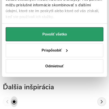
môžu príslušné informácie skombinovať s ďalšími
aj krásnym dizajnovým prvkom.
údajmi, ktoré ste im poskytli alebo ktoré od vás získali,
keď ste používali ich služby.
Parametre produktu
Súbory na stiahnutie
Povoliť všetko
Hodnotenie
Prispôsobiť
Diskusia
Značka
Odmietnuť
Ďalšia inšpirácia