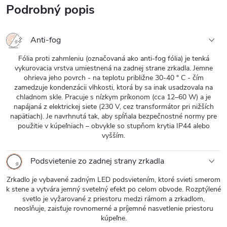
Podrobný popis
Anti-fog
Fólia proti zahmleniu (označovaná ako anti-fog fólia) je tenká
vykurovacia vrstva umiestnená na zadnej strane zrkadla. Jemne
ohrieva jeho povrch - na teplotu približne 30-40 ° C - čím
zamedzuje kondenzácii vlhkosti, ktorá by sa inak usadzovala na
chladnom skle. Pracuje s nízkym príkonom (cca 12–60 W) a je
napájaná z elektrickej siete (230 V, cez transformátor pri nižších
napätiach). Je navrhnutá tak, aby spĺňala bezpečnostné normy pre
použitie v kúpeľniach – obvykle so stupňom krytia IP44 alebo
vyšším.
Podsvietenie zo zadnej strany zrkadla
Zrkadlo je vybavené zadným LED podsvietením, ktoré svieti smerom
k stene a vytvára jemný svetelný efekt po celom obvode. Rozptýlené
svetlo je vyžarované z priestoru medzi rámom a zrkadlom,
neoslňuje, zaisťuje rovnomerné a príjemné nasvetlenie priestoru
kúpeľne.