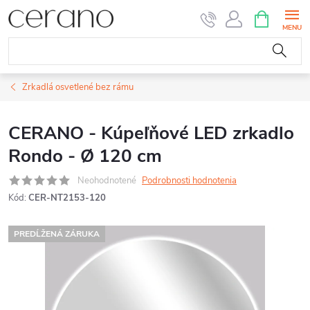
Prejsť
NÁKUPN
KOŠÍK
na
obsah
Zrkadlá osvetlené bez rámu
CERANO - Kúpeľňové LED zrkadlo
Rondo - Ø 120 cm
Neohodnotené
Podrobnosti hodnotenia
Kód:
CER-NT2153-120
PREDĹŽENÁ ZÁRUKA