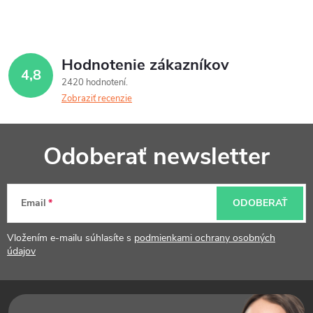
Hodnotenie zákazníkov
4,8
2420 hodnotení
Zobraziť recenzie
Z
Odoberať newsletter
á
p
Email
ODOBERAŤ
ä
t
Vložením e-mailu súhlasíte s
podmienkami ochrany osobných
údajov
i
e