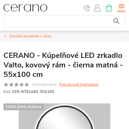
Prejsť
NÁKUPN
KOŠÍK
na
obsah
Zrkadlá osvetlené v ráme
CERANO - Kúpeľňové LED zrkadlo
Valto, kovový rám - čierna matná -
55x100 cm
Neohodnotené
Podrobnosti hodnotenia
Kód:
CER-NT8144D-55X100
PREDĹŽENÁ ZÁRUKA