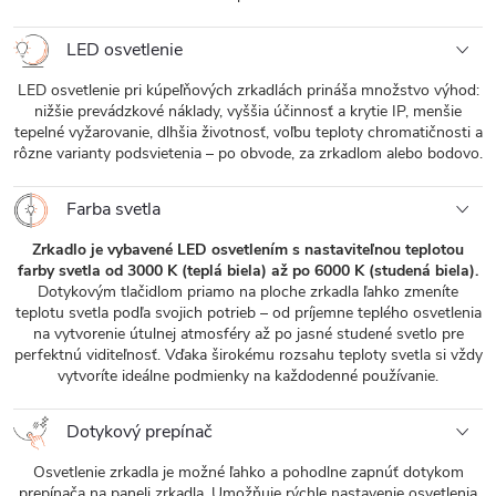
LED osvetlenie
LED osvetlenie pri kúpeľňových zrkadlách prináša množstvo výhod:
nižšie prevádzkové náklady, vyššia účinnosť a krytie IP, menšie
tepelné vyžarovanie, dlhšia životnosť, voľbu teploty chromatičnosti a
rôzne varianty podsvietenia – po obvode, za zrkadlom alebo bodovo.
Farba svetla
Zrkadlo je vybavené LED osvetlením s nastaviteľnou teplotou
farby svetla od 3000 K (teplá biela) až po 6000 K (studená biela).
Dotykovým tlačidlom priamo na ploche zrkadla ľahko zmeníte
teplotu svetla podľa svojich potrieb – od príjemne teplého osvetlenia
na vytvorenie útulnej atmosféry až po jasné studené svetlo pre
perfektnú viditeľnosť. Vďaka širokému rozsahu teploty svetla si vždy
vytvoríte ideálne podmienky na každodenné používanie.
Dotykový prepínač
Osvetlenie zrkadla je možné ľahko a pohodlne zapnúť dotykom
prepínača na paneli zrkadla. Umožňuje rýchle nastavenie osvetlenia