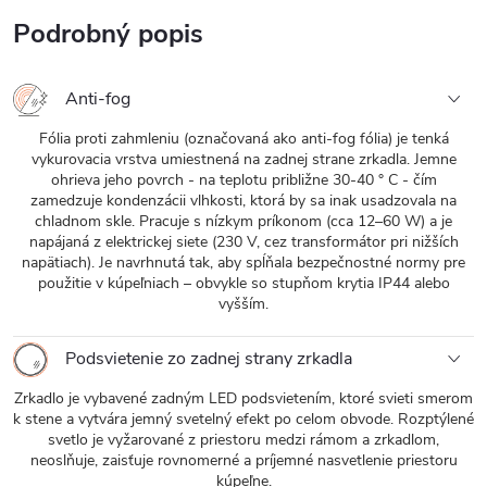
Podrobný popis
Anti-fog
Fólia proti zahmleniu (označovaná ako anti-fog fólia) je tenká
vykurovacia vrstva umiestnená na zadnej strane zrkadla. Jemne
ohrieva jeho povrch - na teplotu približne 30-40 ° C - čím
zamedzuje kondenzácii vlhkosti, ktorá by sa inak usadzovala na
chladnom skle. Pracuje s nízkym príkonom (cca 12–60 W) a je
napájaná z elektrickej siete (230 V, cez transformátor pri nižších
napätiach). Je navrhnutá tak, aby spĺňala bezpečnostné normy pre
použitie v kúpeľniach – obvykle so stupňom krytia IP44 alebo
vyšším.
Podsvietenie zo zadnej strany zrkadla
Zrkadlo je vybavené zadným LED podsvietením, ktoré svieti smerom
k stene a vytvára jemný svetelný efekt po celom obvode. Rozptýlené
svetlo je vyžarované z priestoru medzi rámom a zrkadlom,
neoslňuje, zaisťuje rovnomerné a príjemné nasvetlenie priestoru
kúpeľne.