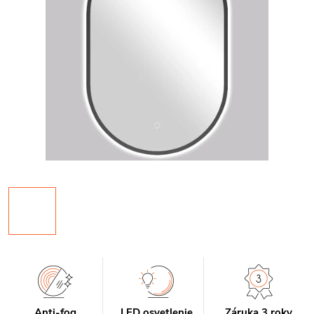
Anti-fog
LED osvetlenie
Záruka 3 roky