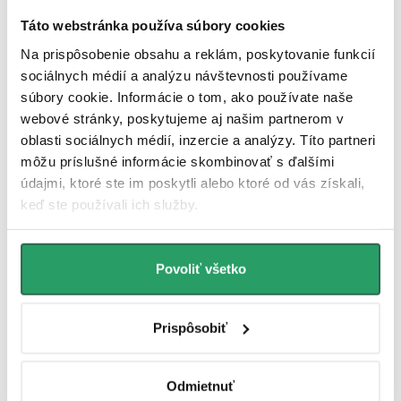
Inovatívne LED čip 2835 ponúka jasné a úsporné osvetlenie s
minimálnou spotrebou energie. So životnosťou až 50 000 hodín sa
Táto webstránka používa súbory cookies
postará o dlhodobý výkon bez nutnosti výmeny, čo znamená menej
starostí a trvalo vysokú kvalitu svetla.
Na prispôsobenie obsahu a reklám, poskytovanie funkcií
sociálnych médií a analýzu návštevnosti používame
Vodeodolnosť IP 54
súbory cookie. Informácie o tom, ako používate naše
webové stránky, poskytujeme aj našim partnerom v
Zrkadlá s krytím IP54 sú ideálne do vlhkého prostredia, ako sú
oblasti sociálnych médií, inzercie a analýzy. Títo partneri
kúpeľne. Poskytujú spoľahlivú ochranu proti striekajúcej vode, čo
môžu príslušné informácie skombinovať s ďalšími
zaručuje bezpečnú a dlhodobú prevádzku aj v náročných
podmienkach.
údajmi, ktoré ste im poskytli alebo ktoré od vás získali,
keď ste používali ich služby.
Hliníkový kryt a rám
Hliník je ideálnym materiálom pre rámy zrkadiel, najmä v prostredí s
Povoliť všetko
vysokou vlhkosťou, ako sú kúpeľne. Jeho odolnosť proti korózii a
pevnosť zaisťujú dlhú životnosť. Hliníkové kryty esteticky chránia
elektronické súčiastky a umožňujú spĺňať stupeň krytia IP54,
zaručujúce odolnosť proti prachu a vode.
Prispôsobiť
Záruka 3 roky
Odmietnuť