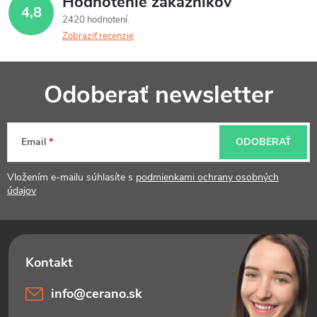
Hodnotenie zákazníkov
4,8
2420 hodnotení
Zobraziť recenzie
Z
Odoberať newsletter
á
p
Email
ODOBERAŤ
ä
t
Vložením e-mailu súhlasíte s
podmienkami ochrany osobných
údajov
i
e
info
@
cerano.sk