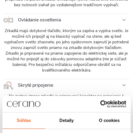
bez nutnosti siahať po vzdialenejšom tradičnom vypínači.
Ovládanie osvetlenia
Zrkadlá majú dotykové tlačidlo, ktorým sa zapína a vypína svetlo. Je
možné ich pripojiť aj na klasický vypínač na stene, ale aj keď
vypínačom svetlo zhasnete, po jeho opätovnom zapnutí je potrebné
znovu zapnúť svetlo priamo na zrkadle dotykovým tlačidlom.
Zrkadlo je pripravené na priame zapojenie do elektrickej siete, ale je
možné ho pripojiť aj do zásuvky pomocou adaptéra (nie je súčasť
balenia). Pre bezpečnú inštaláciu odporúčame obrátiť sa na
kvalifikovaného elektrikára.
Skryté pripojenie
Na zadnej strane zrkadla je pripravený konektor na pripojenie k
zdroju. Je to praktické riešenie, ktoré umožňuje skryť káble za
zrkadlom, čo zaisťuje estetický a upravený vzhľad kúpeľne.
Súhlas
Detaily
O cookies
Vysoká spoľahlivosť LED čipu