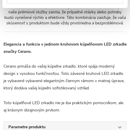
K tomuto produktu poskytujeme trojročnú záruku, čo znamená, že
sa môžete dlhodobo spoľahnúť na jeho kvalitu a odolnosť. Navyše,
naše prémiové služby zaistia, že prípadné otázky alebo potreby
budú vyriešené rýchlo a efektívne. Táto kombinácia zaisťuje, že vaša
skúsenosť s produktom bude vždy prvotriedna a bezproblémová.
Elegancia a funkcia v jedinom kruhovom kúpeľňovom LED zrkadle
značky Cerano.
Cerano prináša do vašej kúpeľne zrkadlo, ktoré spája moderný
design s vysokou funkčnosťou. Toto závesné kruhové LED zrkadlo
je vybavené vybavené elegantným čiernym rámom v matnej úprave,
ktorý dodáva vašej kúpeľni sofistikovaný vzhľad.
Toto kúpeľňové LED zrkadlo nie je iba praktickým pomocníkom, ale
aj krásnym dizajnovým prvkom.
Parametre produktu