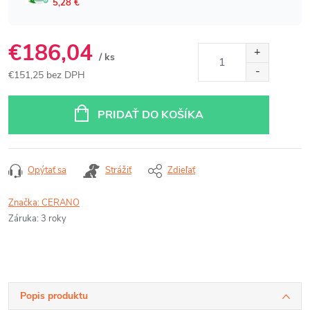
€186,04
/ ks
€151,25 bez DPH
Jednotková
cena:
PRIDAŤ DO KOŠÍKA
Opýtať sa
Strážiť
Zdieľať
Značka:
CERANO
Záruka
:
3 roky
Popis produktu