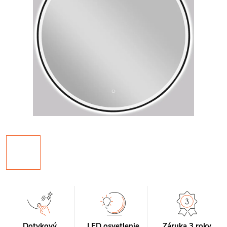
Dotykový
LED osvetlenie
Záruka 3 roky