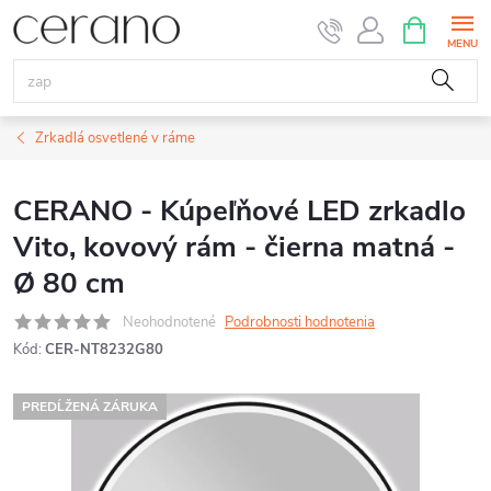
Prejsť
NÁKUPN
KOŠÍK
na
obsah
Zrkadlá osvetlené v ráme
CERANO - Kúpeľňové LED zrkadlo
Vito, kovový rám - čierna matná -
Ø 80 cm
Neohodnotené
Podrobnosti hodnotenia
Kód:
CER-NT8232G80
PREDĹŽENÁ ZÁRUKA