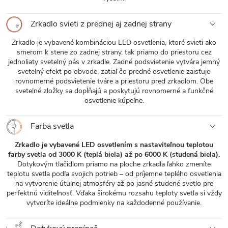
Zrkadlo svieti z prednej aj zadnej strany
Zrkadlo je vybavené kombináciou LED osvetlenia, ktoré svieti ako
smerom k stene zo zadnej strany, tak priamo do priestoru cez
jednoliaty svetelný pás v zrkadle. Zadné podsvietenie vytvára jemný
svetelný efekt po obvode, zatiaľ čo predné osvetlenie zaisťuje
rovnomerné podsvietenie tváre a priestoru pred zrkadlom. Obe
svetelné zložky sa dopĺňajú a poskytujú rovnomerné a funkčné
osvetlenie kúpeľne.
Farba svetla
Zrkadlo je vybavené LED osvetlením s nastaviteľnou teplotou
farby svetla od 3000 K (teplá biela) až po 6000 K (studená biela).
Dotykovým tlačidlom priamo na ploche zrkadla ľahko zmeníte
teplotu svetla podľa svojich potrieb – od príjemne teplého osvetlenia
na vytvorenie útulnej atmosféry až po jasné studené svetlo pre
perfektnú viditeľnosť. Vďaka širokému rozsahu teploty svetla si vždy
vytvoríte ideálne podmienky na každodenné používanie.