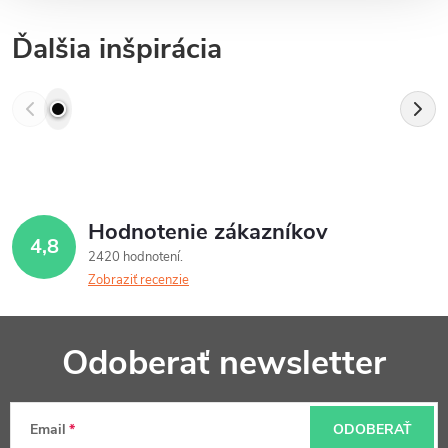
Ďalšia inšpirácia
Hodnotenie zákazníkov
4,8
2420 hodnotení
Zobraziť recenzie
Z
Odoberať newsletter
á
p
Email
ODOBERAŤ