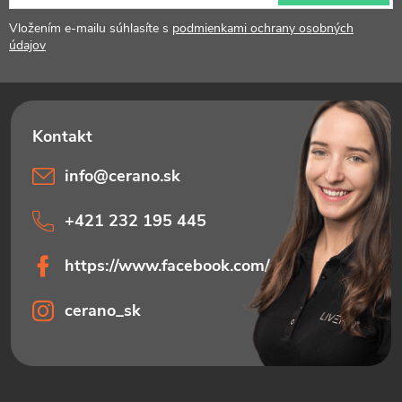
ä
t
Vložením e-mailu súhlasíte s
podmienkami ochrany osobných
údajov
i
e
info
@
cerano.sk
+421 232 195 445
https://www.facebook.com/ceranosk
cerano_sk