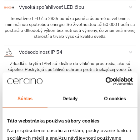
Vysoká spoľahlivosť LED čipu
Inovatívne LED čip 2835 ponúka jasné a úsporné osvetlenie s
minimálnou spotrebou energie. So životnosťou až 50 000 hodín sa
postará o dlhodobý výkon bez nutnosti výmeny, čo znamená menej
starostí a trvalo vysokú kvalitu svetla.
Vodeodolnosť IP 54
Zrkadlá s krytím IP54 sú ideálne do vlhkého prostredia, ako sú
kúpeľne. Poskytujú spoľahlivú ochranu proti striekajúcej vode, čo
zaručuje bezpečnú a dlhodobú prevádzku aj v náročných
podmienkach.
Hliníkový kryt a rám
Súhlas
Detaily
O cookies
Hliník je ideálnym materiálom pre rámy zrkadiel, najmä v prostredí s
vysokou vlhkosťou, ako sú kúpeľne. Jeho odolnosť proti korózii a
pevnosť zaisťujú dlhú životnosť. Hliníkové kryty esteticky chránia
Táto webstránka používa súbory cookies
elektronické súčiastky a umožňujú spĺňať stupeň krytia IP54,
Na prispôsobenie obsahu a reklám, poskytovanie funkcií
zaručujúce odolnosť proti prachu a vode.
sociálnych médií a analýzu návštevnosti používame