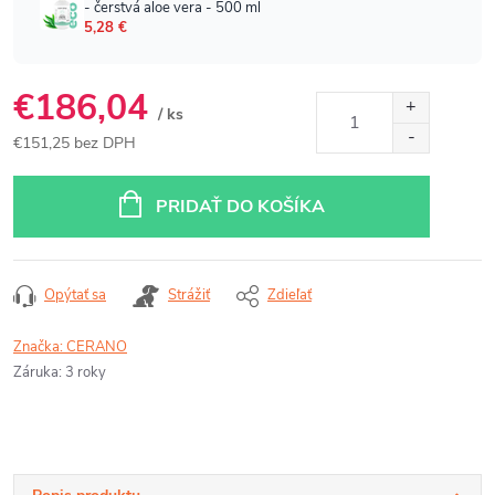
€186,04
/ ks
€151,25 bez DPH
Jednotková
cena:
PRIDAŤ DO KOŠÍKA
Opýtať sa
Strážiť
Zdieľať
Značka:
CERANO
Záruka
:
3 roky