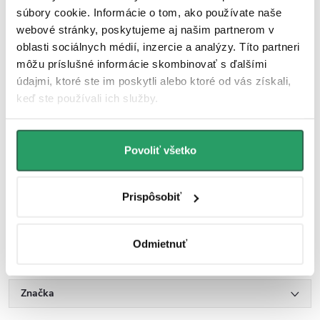
súbory cookie. Informácie o tom, ako používate naše
Záruka 3 roky
webové stránky, poskytujeme aj našim partnerom v
K tomuto produktu poskytujeme trojročnú záruku, čo znamená, že
oblasti sociálnych médií, inzercie a analýzy. Títo partneri
sa môžete dlhodobo spoľahnúť na jeho kvalitu a odolnosť. Navyše,
môžu príslušné informácie skombinovať s ďalšími
naše prémiové služby zaistia, že prípadné otázky alebo potreby
údajmi, ktoré ste im poskytli alebo ktoré od vás získali,
budú vyriešené rýchlo a efektívne. Táto kombinácia zaisťuje, že vaša
keď ste používali ich služby.
skúsenosť s produktom bude vždy prvotriedna a bezproblémová.
Povoliť všetko
Parametre produktu
Súbory na stiahnutie
Prispôsobiť
Hodnotenie
Odmietnuť
Diskusia
Značka