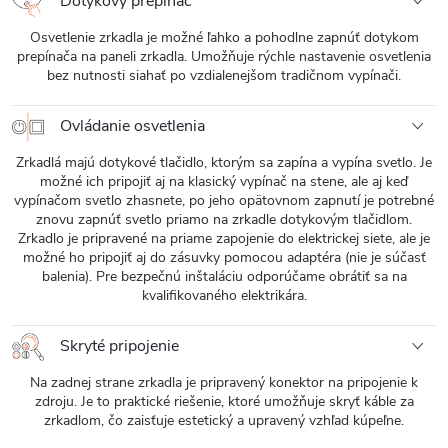
Dotykový prepínač
Osvetlenie zrkadla je možné ľahko a pohodlne zapnúť dotykom
prepínača na paneli zrkadla. Umožňuje rýchle nastavenie osvetlenia
bez nutnosti siahať po vzdialenejšom tradičnom vypínači.
Ovládanie osvetlenia
Zrkadlá majú dotykové tlačidlo, ktorým sa zapína a vypína svetlo. Je
možné ich pripojiť aj na klasický vypínač na stene, ale aj keď
vypínačom svetlo zhasnete, po jeho opätovnom zapnutí je potrebné
znovu zapnúť svetlo priamo na zrkadle dotykovým tlačidlom.
Zrkadlo je pripravené na priame zapojenie do elektrickej siete, ale je
možné ho pripojiť aj do zásuvky pomocou adaptéra (nie je súčasť
balenia). Pre bezpečnú inštaláciu odporúčame obrátiť sa na
kvalifikovaného elektrikára.
Skryté pripojenie
Na zadnej strane zrkadla je pripravený konektor na pripojenie k
zdroju. Je to praktické riešenie, ktoré umožňuje skryť káble za
zrkadlom, čo zaisťuje estetický a upravený vzhľad kúpeľne.