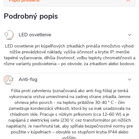
Popis produktu
Podrobný popis
LED osvetlenie
LED osvetlenie pri kúpeľňových zrkadlách prináša množstvo výhod:
nižšie prevádzkové náklady, vyššia účinnosť a krytie IP, menšie
tepelné vyžarovanie, dlhšia životnosť, voľbu teploty chromatičnosti a
rôzne varianty podsvietenia – po obvode, za zrkadlom alebo bodovo.
Anti-fog
Fólia proti zahmleniu (označovaná ako anti-fog fólia) je tenká
vykurovacia vrstva umiestnená na zadnej strane zrkadla. Jemne
ohrieva jeho povrch - na teplotu približne 30-40 ° C - čím
zamedzuje kondenzácii vlhkosti, ktorá by sa inak usadzovala na
chladnom skle. Pracuje s nízkym príkonom (cca 12–60 W) a je
napájaná z elektrickej siete (230 V, cez transformátor pri nižších
napätiach). Je navrhnutá tak, aby spĺňala bezpečnostné normy pre
použitie v kúpeľniach – obvykle so stupňom krytia IP44 alebo
vyšším.