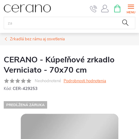
Prejsť
NÁKUPN
KOŠÍK
na
obsah
Zrkadlá bez rámu aj osvetlenia
CERANO - Kúpeľňové zrkadlo
Verniciato - 70x70 cm
Neohodnotené
Podrobnosti hodnotenia
Kód:
CER-429253
PREDĹŽENÁ ZÁRUKA