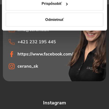
i
Prispôsobiť
e
Odmietnuť
info
@
cerano.sk
+421 232 195 445
https://www.facebook.com/ceranosk
cerano_sk
Instagram