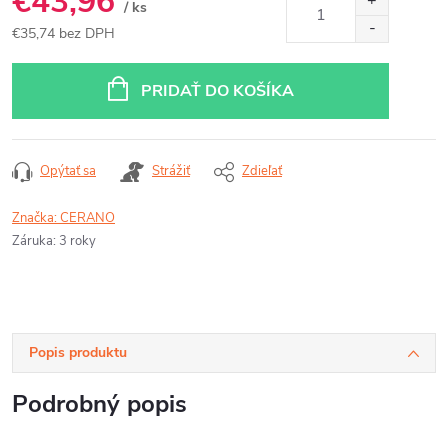
€43,96
/ ks
€35,74 bez DPH
Jednotková
cena:
PRIDAŤ DO KOŠÍKA
Opýtať sa
Strážiť
Zdieľať
Značka:
CERANO
Záruka
:
3 roky
Popis produktu
Podrobný popis