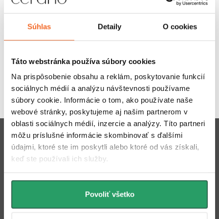
Súhlas
Detaily
O cookies
Táto webstránka používa súbory cookies
Hodnotenie zákazníkov
Na prispôsobenie obsahu a reklám, poskytovanie funkcií
4,8
sociálnych médií a analýzu návštevnosti používame
2420 hodnotení
súbory cookie. Informácie o tom, ako používate naše
Zobraziť recenzie
webové stránky, poskytujeme aj našim partnerom v
Z
oblasti sociálnych médií, inzercie a analýzy. Títo partneri
Odoberať newsletter
môžu príslušné informácie skombinovať s ďalšími
á
údajmi, ktoré ste im poskytli alebo ktoré od vás získali,
keď ste používali ich služby.
p
Email
ODOBERAŤ
ä
Povoliť všetko
t
Vložením e-mailu súhlasíte s
podmienkami ochrany osobných
údajov