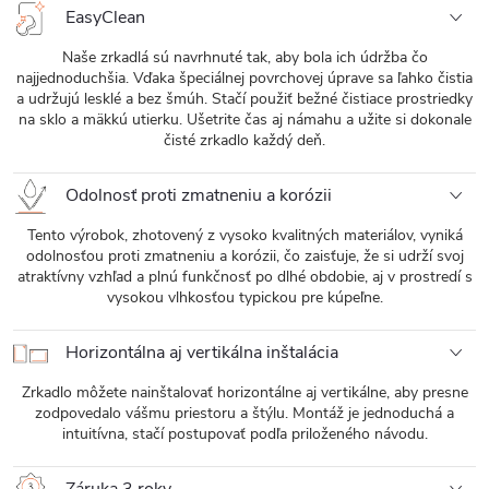
EasyClean
Naše zrkadlá sú navrhnuté tak, aby bola ich údržba čo
najjednoduchšia. Vďaka špeciálnej povrchovej úprave sa ľahko čistia
a udržujú lesklé a bez šmúh. Stačí použiť bežné čistiace prostriedky
na sklo a mäkkú utierku. Ušetrite čas aj námahu a užite si dokonale
čisté zrkadlo každý deň.
Odolnosť proti zmatneniu a korózii
Tento výrobok, zhotovený z vysoko kvalitných materiálov, vyniká
odolnosťou proti zmatneniu a korózii, čo zaisťuje, že si udrží svoj
atraktívny vzhľad a plnú funkčnosť po dlhé obdobie, aj v prostredí s
vysokou vlhkosťou typickou pre kúpeľne.
Horizontálna aj vertikálna inštalácia
Zrkadlo môžete nainštalovať horizontálne aj vertikálne, aby presne
zodpovedalo vášmu priestoru a štýlu. Montáž je jednoduchá a
intuitívna, stačí postupovať podľa priloženého návodu.
Záruka 3 roky