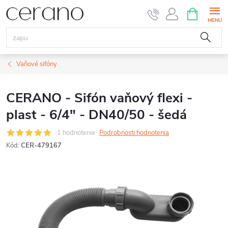
Prejsť
NÁKUPN
KOŠÍK
na
obsah
Vaňové sifóny
CERANO - Sifón vaňový flexi -
plast - 6/4" - DN40/50 - šedá
1 hodnotenie
Podrobnosti hodnotenia
Kód:
CER-479167