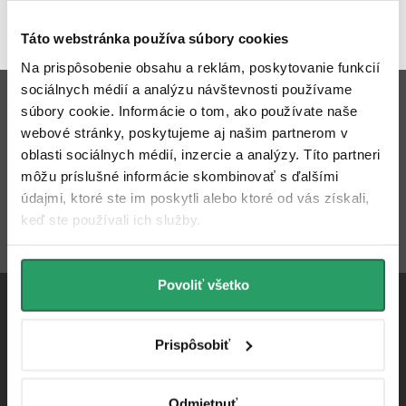
4,8
2420 hodnotení
Zobraziť recenzie
Táto webstránka používa súbory cookies
Na prispôsobenie obsahu a reklám, poskytovanie funkcií
Z
sociálnych médií a analýzu návštevnosti používame
Odoberať newsletter
súbory cookie. Informácie o tom, ako používate naše
á
webové stránky, poskytujeme aj našim partnerom v
p
oblasti sociálnych médií, inzercie a analýzy. Títo partneri
Email
ODOBERAŤ
môžu príslušné informácie skombinovať s ďalšími
ä
údajmi, ktoré ste im poskytli alebo ktoré od vás získali,
t
Vložením e-mailu súhlasíte s
podmienkami ochrany osobných
keď ste používali ich služby.
údajov
i
Povoliť všetko
e
Prispôsobiť
info
@
cerano.sk
Odmietnuť