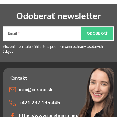
Z
Odoberať newsletter
á
p
Email
ODOBERAŤ
ä
t
Vložením e-mailu súhlasíte s
podmienkami ochrany osobných
údajov
i
e
info
@
cerano.sk
+421 232 195 445
https://www.facebook.com/ceranosk