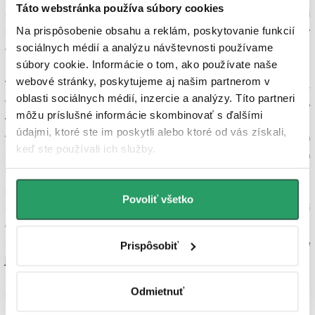
Táto webstránka používa súbory cookies
škálu kúpeľní. Originálny a moderný dizajn umelého kameňa s čistými
Na prispôsobenie obsahu a reklám, poskytovanie funkcií
líniami a štruktúrou povrchu dodá vašej kúpeľni ničím nerušený
sociálnych médií a analýzu návštevnosti používame
elegantný vzhľad.
súbory cookie. Informácie o tom, ako používate naše
webové stránky, poskytujeme aj našim partnerom v
Vanička je vyrobená z vysoko kvalitného minerálneho kompozitu,
oblasti sociálnych médií, inzercie a analýzy. Títo partneri
vďaka čomu získava svoju pevnosť a odolnosť voči
poškriabaniu,
môžu príslušné informácie skombinovať s ďalšími
vlhkosti a chemikáliám
. Odoláva aj pádu predmetov na povrch
údajmi, ktoré ste im poskytli alebo ktoré od vás získali,
vaničky. Tým je zaistená dlhá životnosť. Povrch
je veľmi ľahký na
keď ste používali ich služby.
údržbu a na čistenie vám postačia bežné čistiace prostriedky a mäkká
hubka. Neprepúšťa vodu a iné tekutiny, ktoré sa nedostávajú do
povrchu vaničky, kde by mohlo dochádzať k výskytu
Povoliť všetko
mikroorganizmov, plesní a usadzovaniu nečistôt. Povrch je veľmi
odolný voči zmenám teploty, teda vám vanička bude slúžiť počas
mnohých rokov bez nutnosti výmeny.
Povrch je protišmykový, čo je
Prispôsobiť
jedným z najdôležitejších faktorov pri výbere vaničiek.
Odmietnuť
Možnosti inštalácie: