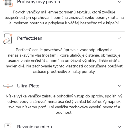
Protišmykový povrch
Povrch vaničky má jemne zdrsnenú textúru, ktorá zvyšuje
bezpečnosť pri sprchovaní, pomáha znižovať riziko pošmyknutia na
jej mokrom povrchu a prispieva k väčšej bezpečnosti v kúpeľni.
Perfectclean
PerfectClean je povrchová úprava s vodoodpudivými a
nenasiakavými vlastnosťami, ktorá uľahčuje čistenie, obmedzuje
usadzovanie nečistôt a pomáha udržiavať výrobky dlhšie čisté a
hygienické. Na zachovanie týchto vlastností odporúčame používať
čistiace prostriedky z našej ponuky.
Ultra-Plate
Nízka výška vaničky zaisťuje pohodlný vstup do sprchy, spoľahlivý
odvod vody a zároveň nenarúša čistý vzhľad kúpeľne. Aj napriek
svojmu nízkemu profilu si vanička zachováva vysokú pevnosť a
odolnosť.
Rezanie na mieru