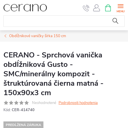
Prejsť
NÁKUPN
KOŠÍK
na
obsah
Obdĺžnikové vaničky šírka 150 cm
CERANO - Sprchová vanička
obdĺžniková Gusto -
SMC/minerálny kompozit -
štruktúrovaná čierna matná -
150x90x3 cm
Neohodnotené
Podrobnosti hodnotenia
Kód:
CER-414740
PREDĹŽENÁ ZÁRUKA