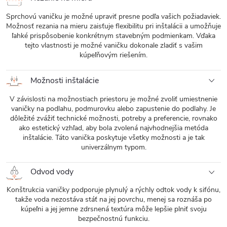
Sprchovú vaničku je možné upraviť presne podľa vašich požiadaviek.
Možnosť rezania na mieru zaisťuje flexibilitu pri inštalácii a umožňuje
ľahké prispôsobenie konkrétnym stavebným podmienkam. Vďaka
tejto vlastnosti je možné vaničku dokonale zladiť s vašim
kúpeľňovým riešením.
Možnosti inštalácie
V závislosti na možnostiach priestoru je možné zvoliť umiestnenie
vaničky na podlahu, podmurovku alebo zapustenie do podlahy. Je
dôležité zvážiť technické možnosti, potreby a preferencie, rovnako
ako estetický vzhľad, aby bola zvolená najvhodnejšia metóda
inštalácie. Táto vanička poskytuje všetky možnosti a je tak
univerzálnym typom.
Odvod vody
Konštrukcia vaničky podporuje plynulý a rýchly odtok vody k sifónu,
takže voda nezostáva stáť na jej povrchu, menej sa roznáša po
kúpeľni a jej jemne zdrsnená textúra môže lepšie plniť svoju
bezpečnostnú funkciu.