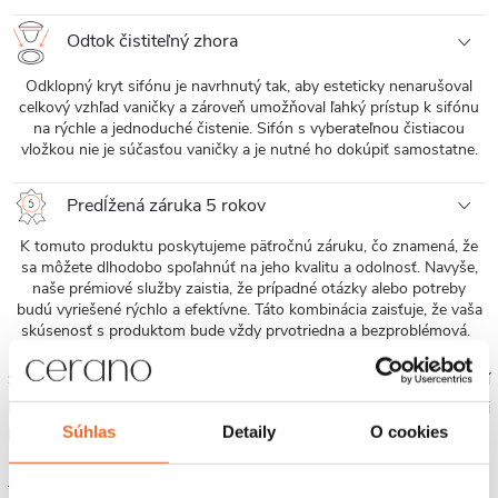
Odtok čistiteľný zhora
Odklopný kryt sifónu je navrhnutý tak, aby esteticky nenarušoval
celkový vzhľad vaničky a zároveň umožňoval ľahký prístup k sifónu
na rýchle a jednoduché čistenie. Sifón s vyberateľnou čistiacou
vložkou nie je súčasťou vaničky a je nutné ho dokúpiť samostatne.
Predĺžená záruka 5 rokov
K tomuto produktu poskytujeme päťročnú záruku, čo znamená, že
sa môžete dlhodobo spoľahnúť na jeho kvalitu a odolnosť. Navyše,
naše prémiové služby zaistia, že prípadné otázky alebo potreby
budú vyriešené rýchlo a efektívne. Táto kombinácia zaisťuje, že vaša
skúsenosť s produktom bude vždy prvotriedna a bezproblémová.
Sprchová vanička značky Cerano
je ideálnou voľbou pre tých, ktorí
hľadajú kombináciu elegancie, kvality a vysokej funkčnosti do svojej
Súhlas
Detaily
O cookies
kúpeľne.
Táto vanička je vďaka svojim rozmerom veľmi vhodnou pre širokú