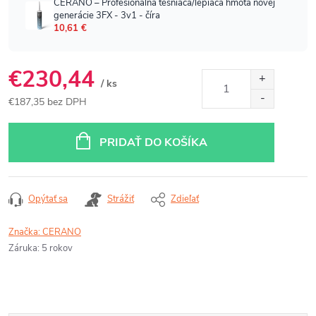
€230,44
/ ks
€187,35 bez DPH
Jednotková
cena:
PRIDAŤ DO KOŠÍKA
Opýtať sa
Strážiť
Zdieľať
Značka:
CERANO
Záruka
:
5 rokov