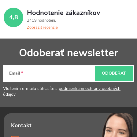
Hodnotenie zákazníkov
4,8
2419 hodnotení
Zobraziť recenzie
Z
Odoberať newsletter
á
p
Email
ODOBERAŤ
ä
t
Vložením e-mailu súhlasíte s
podmienkami ochrany osobných
údajov
i
e