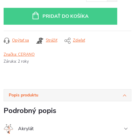
PRIDAŤ DO KOŠÍKA
Opýtať sa
Strážiť
Zdieľať
Značka:
CERANO
Záruka
:
2 roky
Popis produktu
Podrobný popis
Akrylát