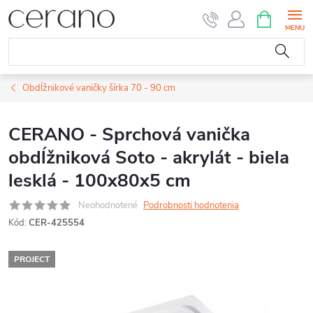
Prejsť
NÁKUPN
KOŠÍK
na
obsah
Obdĺžnikové vaničky šírka 70 - 90 cm
CERANO - Sprchová vanička
obdĺžniková Soto - akrylát - biela
lesklá - 100x80x5 cm
Neohodnotené
Podrobnosti hodnotenia
Kód:
CER-425554
PROJECT