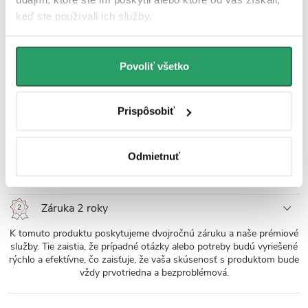
Odvod vody
keď ste používali ich služby.
Konštrukcia vaničky podporuje plynulý a rýchly odtok vody k sifónu,
takže voda nezostáva stáť na jej povrchu, menej sa roznáša po
kúpeľni a jej jemne zdrsnená textúra môže lepšie plniť svoju
Povoliť všetko
bezpečnostnú funkciu.
Odtok čistiteľný zhora
Prispôsobiť
Odklopný kryt sifónu je navrhnutý tak, aby esteticky nenarušoval
celkový vzhľad vaničky a zároveň umožňoval ľahký prístup k sifónu
Odmietnuť
na rýchle a jednoduché čistenie. Sifón s vyberateľnou čistiacou
vložkou nie je súčasťou vaničky a je nutné ho dokúpiť samostatne.
Záruka 2 roky
K tomuto produktu poskytujeme dvojročnú záruku a naše prémiové
služby. Tie zaistia, že prípadné otázky alebo potreby budú vyriešené
rýchlo a efektívne, čo zaisťuje, že vaša skúsenosť s produktom bude
vždy prvotriedna a bezproblémová.