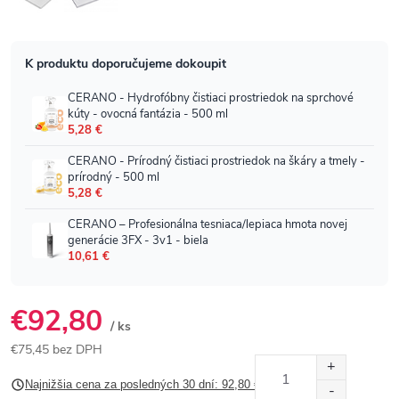
€92,80
/ ks
€75,45 bez DPH
Jednotková
Najnižšia cena za posledných 30 dní: 92,80 €
cena: