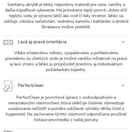
Sanitárny akrylát je ľahký, neporézny materiál pre vane, vaničky a
ďalšie kúpeľňové vybavenie. Má prirodzene teplý povrch, dobre drží
teplotu vody, je výrazne ľahší ako oceľ či liaty mramor, ľahko sa
udržuje, odoláva nečistotám, vodnému kameňu i baktériám a drobné
škrabance možno preleštiť.
Ľavá aj pravá orientácia
Vďaka stredovému odtoku, vyspádovaniu a pohľadovému
prevedeniu zo všetkých strán je možné vaničku inštalovať na pravú
aj ľavú stranu a ľahko ju prispôsobiť priestoru aj individuálnym
požiadavkám kúpeľne.
Perfectclean
PerfectClean je povrchová úprava s vodoodpudivými a
nenasiakavými vlastnosťami, ktorá uľahčuje čistenie, obmedzuje
usadzovanie nečistôt a pomáha udržiavať výrobky dlhšie čisté a
hygienické. Na zachovanie týchto vlastností odporúčame používať
čistiace prostriedky z našej ponuky.