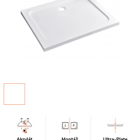
Akrylát
Montáž
Ultra-Plate