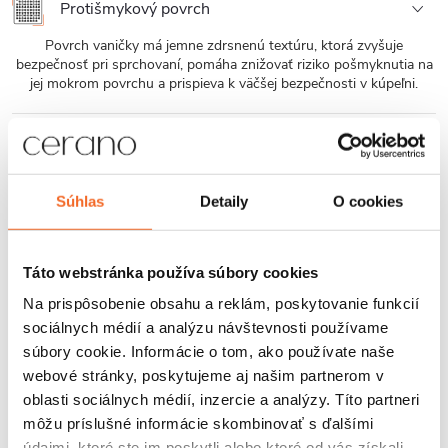
Protišmykový povrch
Povrch vaničky má jemne zdrsnenú textúru, ktorá zvyšuje
bezpečnosť pri sprchovaní, pomáha znižovať riziko pošmyknutia na
jej mokrom povrchu a prispieva k väčšej bezpečnosti v kúpeľni.
Ultra-Plate
Nízka výška vaničky zaisťuje pohodlný vstup do sprchy, spoľahlivý
odvod vody a zároveň nenarúša čistý vzhľad kúpeľne. Aj napriek
Súhlas
Detaily
O cookies
svojmu nízkemu profilu si vanička zachováva vysokú pevnosť a
odolnosť.
Táto webstránka používa súbory cookies
Možnosti inštalácie
Na prispôsobenie obsahu a reklám, poskytovanie funkcií
V závislosti na možnostiach priestoru je možné zvoliť umiestnenie
sociálnych médií a analýzu návštevnosti používame
vaničky na podlahu, podmurovku alebo zapustenie do podlahy. Je
dôležité zvážiť technické možnosti, potreby a preferencie, rovnako
súbory cookie. Informácie o tom, ako používate naše
ako estetický vzhľad, aby bola zvolená najvhodnejšia metóda
webové stránky, poskytujeme aj našim partnerom v
inštalácie. Táto vanička poskytuje všetky možnosti a je tak
oblasti sociálnych médií, inzercie a analýzy. Títo partneri
univerzálnym typom.
môžu príslušné informácie skombinovať s ďalšími
údajmi, ktoré ste im poskytli alebo ktoré od vás získali,