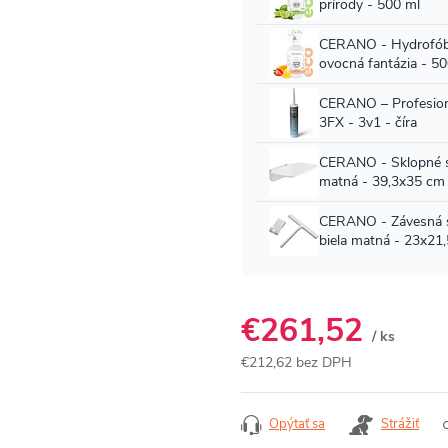
€261,52
/ ks
€212,62 bez DPH
Jednotková
cena:
Opýtať sa
Strážiť