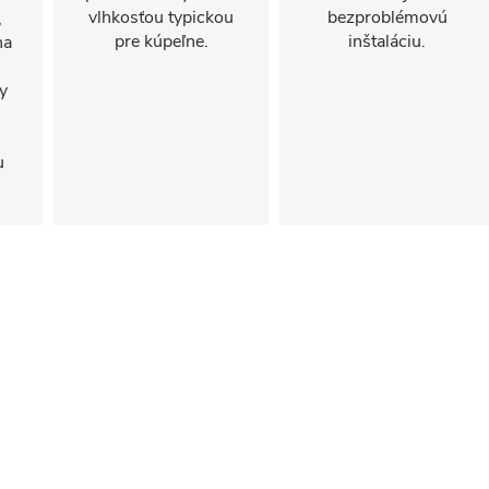
vlhkosťou typickou
bezproblémovú
,
pre kúpeľne.
inštaláciu.
na
y
u