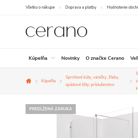
Prejsť
Všetko o nákupe
Doprava a platby
Hodnotenie obch
na
obsah
Kúpeľňa
Novinky
O značke Cerano
Veľ
S
Sprchové kúty, vaničky, žľaby,
Kúpeľňa
z
Domov
spádové lišty, príslušenstvo
k
PREDĹŽENÁ ZÁRUKA