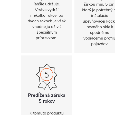
ľahšie udržuje.
šírkou min. 5 cm
Vrstva vydrží
ktorý je potrebný 
niekoľko rokov, po
inštaláciu
dvoch rokoch je však
upevňovacej kock
vhodné ju oživiť
pevného skla k
špeciálnym
spodnému
prípravkom.
vodiacemu profil
pojazdov.
Predĺžená záruka
5 rokov
K tomuto produktu