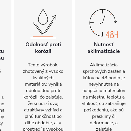
Odolnosť proti
Nutnosť
ku
korózii
aklimatizácie
hu
Tento výrobok,
Aklimatizácia
zhotovený z vysoko
sprchových zásten a
é
kvalitných
kútov na 48 hodín je
materiálov, vyniká
nevyhnutná na
odolnosťou proti
adaptáciu materiálov
korózii, čo zaisťuje,
na miestnu teplotu a
 s
že si udrží svoj
vlhkosť, čo zabraňuje
ho
atraktívny vzhľad a
poškodeniu, ako sú
 na
plnú funkčnosť po
praskliny či
by
dlhé obdobie, aj v
deformácie, a
ky
prostredí s vysokou
zaisťuje
o