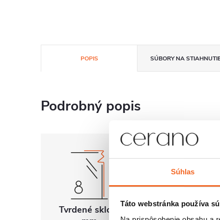
POPIS
SÚBORY NA STIAHNUTI
Podrobný popis
Súhlas
Táto webstránka používa sú
Tvrdené sklo 8
Univerzálna
Na prispôsobenie obsahu a r