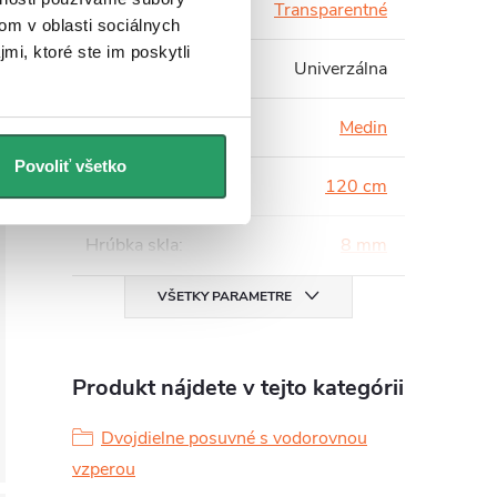
Farba skla
:
Transparentné
om v oblasti sociálnych
mi, ktoré ste im poskytli
Inštalácia
:
Univerzálna
Séria
:
Medin
Povoliť všetko
Šírka
:
120 cm
Hrúbka skla
:
8 mm
VŠETKY PARAMETRE
Produkt nájdete v tejto kategórii
Dvojdielne posuvné s vodorovnou
vzperou