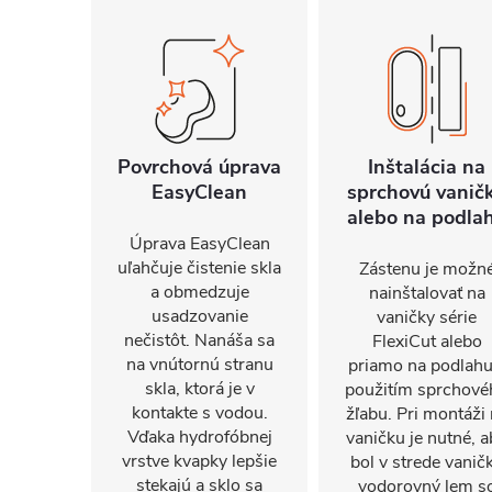
Povrchová úprava
Inštalácia na
EasyClean
sprchovú vanič
alebo na podla
Úprava EasyClean
uľahčuje čistenie skla
Zástenu je možn
a obmedzuje
nainštalovať na
usadzovanie
vaničky série
nečistôt. Nanáša sa
FlexiCut alebo
na vnútornú stranu
priamo na podlahu
skla, ktorá je v
použitím sprchové
kontakte s vodou.
žľabu. Pri montáži
Vďaka hydrofóbnej
vaničku je nutné, a
vrstve kvapky lepšie
bol v strede vanič
stekajú a sklo sa
vodorovný lem s