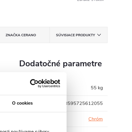
ZNAČKA
CERANO
SÚVISIACE PRODUKTY
Dodatočné parametre
Hmotnosť
:
55 kg
EAN
:
8595725612055
O cookies
Farba profilu
:
Chróm
vnosti používame súbory