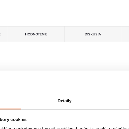
E
HODNOTENIE
DISKUSIA
Detaily
bory cookies
Nastaviteľný
FastInstall
eklám, poskytovanie funkcií sociálnych médií a analýzu návšte