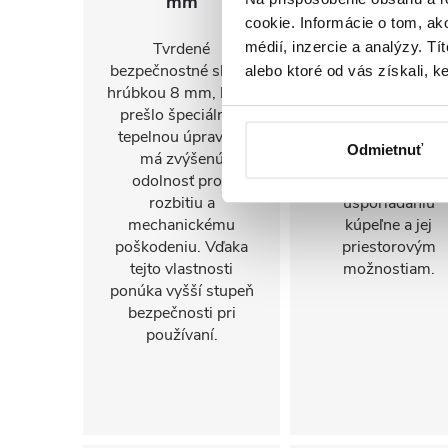
mm
montáž
cookie. Informácie o tom, ak
médií, inzercie a analýzy. Tí
Tvrdené
FlexSide systém
bezpečnostné sklo s
umožňuje inštalác
alebo ktoré od vás získali, ke
hrúbkou 8 mm, ktoré
na pravú aj ľavú
prešlo špeciálnou
stranu. Vďaka to
tepelnou úpravou,
sa sprchovací kú
Odmietnuť
má zvýšenú
ľahko prispôsobí
odolnosť proti
konkrétnemu
rozbitiu a
usporiadaniu
mechanickému
kúpeľne a jej
poškodeniu. Vďaka
priestorovým
tejto vlastnosti
možnostiam.
ponúka vyšší stupeň
bezpečnosti pri
používaní.