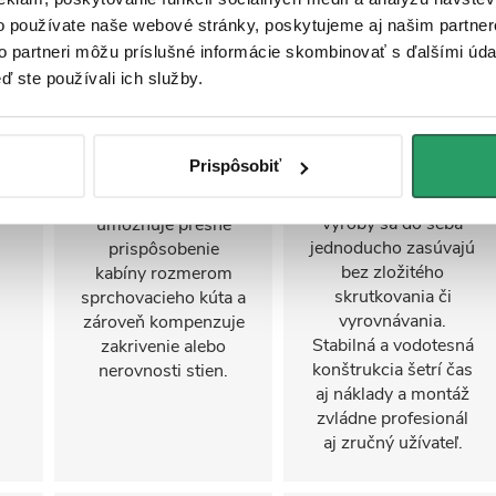
stenový profil
o používate naše webové stránky, poskytujeme aj našim partner
FastInstall je
montážny systém na
to partneri môžu príslušné informácie skombinovať s ďalšími údaj
Stenový profil s
rýchle a jednoduché
iu
možnosťou
ď ste používali ich služby.
zostavenie
nastavenia až do 30
sprchovacieho kúta,
mu
mm je kľúčovým
často aj jednou
t
prvkom pri inštalácii
Prispôsobiť
osobou. Panely a
sprchovej kabíny.
profily pripravené z
Tento systém
výroby sa do seba
umožňuje presné
jednoducho zasúvajú
prispôsobenie
bez zložitého
kabíny rozmerom
skrutkovania či
sprchovacieho kúta a
vyrovnávania.
zároveň kompenzuje
Stabilná a vodotesná
zakrivenie alebo
konštrukcia šetrí čas
nerovnosti stien.
aj náklady a montáž
zvládne profesionál
aj zručný užívateľ.