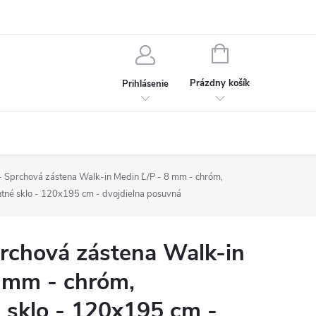
chodné podmienky
Ochrana osobných údajov
Kontakt
NÁKUPNÝ
KOŠÍK
Prázdny košík
Prihlásenie
Sprchová zástena Walk-in Medin Ľ/P - 8 mm - chróm,
ntné sklo - 120x195 cm - dvojdielna posuvná
chová zástena Walk-in
 mm - chróm,
 sklo - 120x195 cm -