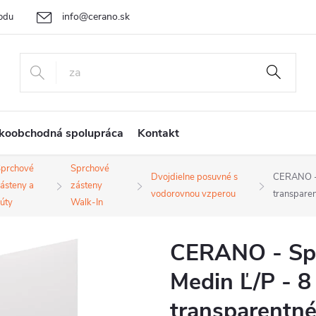
info@cerano.sk
odu
Cenová ponuka na mieru
Vrátenie tovaru a reklamácia
Ob
+421 232 195 445
koobchodná spolupráca
Kontakt
prchové
Sprchové
Dvojdielne posuvné s
CERANO - 
ásteny a
zásteny
vodorovnou vzperou
transpare
úty
Walk-In
CERANO - Spr
Medin Ľ/P - 8
transparentné