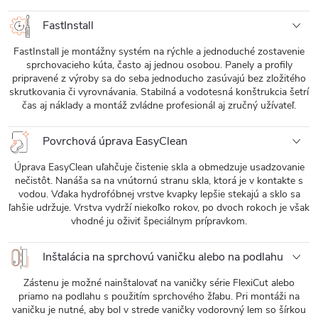
FastInstall
FastInstall je montážny systém na rýchle a jednoduché zostavenie
sprchovacieho kúta, často aj jednou osobou. Panely a profily
pripravené z výroby sa do seba jednoducho zasúvajú bez zložitého
skrutkovania či vyrovnávania. Stabilná a vodotesná konštrukcia šetrí
čas aj náklady a montáž zvládne profesionál aj zručný užívateľ.
Povrchová úprava EasyClean
Úprava EasyClean uľahčuje čistenie skla a obmedzuje usadzovanie
nečistôt. Nanáša sa na vnútornú stranu skla, ktorá je v kontakte s
vodou. Vďaka hydrofóbnej vrstve kvapky lepšie stekajú a sklo sa
ľahšie udržuje. Vrstva vydrží niekoľko rokov, po dvoch rokoch je však
vhodné ju oživiť špeciálnym prípravkom.
Inštalácia na sprchovú vaničku alebo na podlahu
Zástenu je možné nainštalovať na vaničky série FlexiCut alebo
priamo na podlahu s použitím sprchového žľabu. Pri montáži na
vaničku je nutné, aby bol v strede vaničky vodorovný lem so šírkou