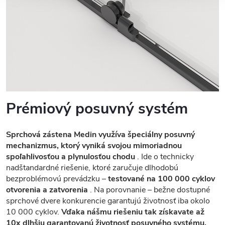
Prémiový posuvný systém
Sprchová zástena Medin využíva špeciálny posuvný
mechanizmus, ktorý vyniká svojou mimoriadnou
spoľahlivosťou a plynulosťou chodu
. Ide o technicky
nadštandardné riešenie, ktoré zaručuje dlhodobú
bezproblémovú prevádzku –
testované na 100 000 cyklov
otvorenia a zatvorenia
. Na porovnanie – bežne dostupné
sprchové dvere konkurencie garantujú životnosť iba okolo
10 000 cyklov.
Vďaka nášmu riešeniu tak získavate až
10x dlhšiu garantovanú životnosť posuvného systému.