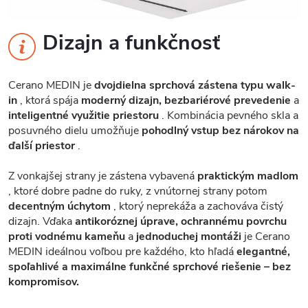
Dizajn a funkčnosť
Cerano MEDIN je
dvojdielna sprchová zástena typu walk-
in
, ktorá spája
moderný dizajn, bezbariérové ​​prevedenie
a
inteligentné využitie priestoru
. Kombinácia pevného skla a
posuvného dielu umožňuje
pohodlný vstup bez nárokov na
ďalší priestor
.
Z vonkajšej strany je zástena vybavená
praktickým madlom
, ktoré dobre padne do ruky, z vnútornej strany potom
decentným úchytom
, ktorý neprekáža a zachováva čistý
dizajn. Vďaka
antikoróznej úprave, ochrannému povrchu
proti vodnému kameňu
a
jednoduchej montáži
je Cerano
MEDIN ideálnou voľbou pre každého, kto hľadá
elegantné,
spoľahlivé a maximálne funkčné sprchové riešenie – bez
kompromisov.