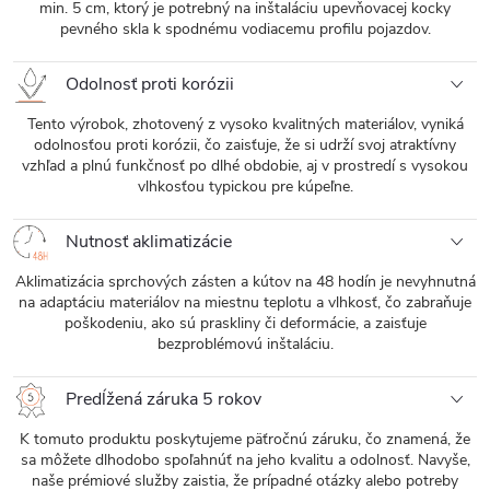
min. 5 cm, ktorý je potrebný na inštaláciu upevňovacej kocky
pevného skla k spodnému vodiacemu profilu pojazdov.
Odolnosť proti korózii
Tento výrobok, zhotovený z vysoko kvalitných materiálov, vyniká
odolnosťou proti korózii, čo zaisťuje, že si udrží svoj atraktívny
vzhľad a plnú funkčnosť po dlhé obdobie, aj v prostredí s vysokou
vlhkosťou typickou pre kúpeľne.
Nutnosť aklimatizácie
Aklimatizácia sprchových zásten a kútov na 48 hodín je nevyhnutná
na adaptáciu materiálov na miestnu teplotu a vlhkosť, čo zabraňuje
poškodeniu, ako sú praskliny či deformácie, a zaisťuje
bezproblémovú inštaláciu.
Predĺžená záruka 5 rokov
K tomuto produktu poskytujeme päťročnú záruku, čo znamená, že
sa môžete dlhodobo spoľahnúť na jeho kvalitu a odolnosť. Navyše,
naše prémiové služby zaistia, že prípadné otázky alebo potreby