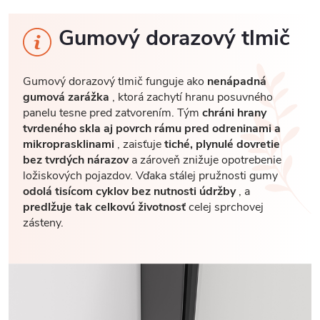
Gumový dorazový tlmič
Gumový dorazový tlmič funguje ako
nenápadná
gumová zarážka
, ktorá zachytí hranu posuvného
panelu tesne pred zatvorením. Tým
chráni hrany
tvrdeného skla aj povrch rámu pred odreninami a
mikroprasklinami
, zaisťuje
tiché, plynulé dovretie
bez tvrdých nárazov
a zároveň znižuje opotrebenie
ložiskových pojazdov. Vďaka stálej pružnosti gumy
odolá tisícom cyklov bez nutnosti údržby
, a
predlžuje tak celkovú životnosť
celej sprchovej
zásteny.