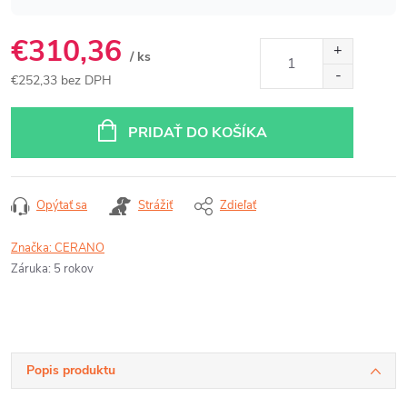
€310,36
/ ks
€252,33 bez DPH
Jednotková
cena:
PRIDAŤ DO KOŠÍKA
Opýtať sa
Strážiť
Zdieľať
Značka:
CERANO
Záruka
:
5 rokov
Popis produktu