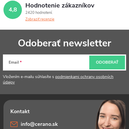
Hodnotenie zákazníkov
4,8
2420 hodnotení
Zobraziť recenzie
Z
Odoberať newsletter
á
p
Email
ODOBERAŤ
ä
t
Vložením e-mailu súhlasíte s
podmienkami ochrany osobných
údajov
i
e
info
@
cerano.sk