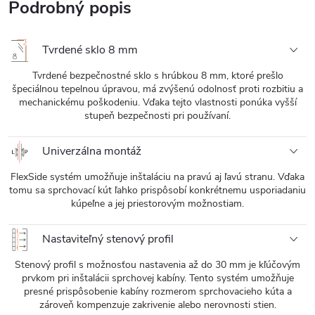
Podrobný popis
Tvrdené sklo 8 mm
Tvrdené bezpečnostné sklo s hrúbkou 8 mm, ktoré prešlo
špeciálnou tepelnou úpravou, má zvýšenú odolnosť proti rozbitiu a
mechanickému poškodeniu. Vďaka tejto vlastnosti ponúka vyšší
stupeň bezpečnosti pri používaní.
Univerzálna montáž
FlexSide systém umožňuje inštaláciu na pravú aj ľavú stranu. Vďaka
tomu sa sprchovací kút ľahko prispôsobí konkrétnemu usporiadaniu
kúpeľne a jej priestorovým možnostiam.
Nastaviteľný stenový profil
Stenový profil s možnosťou nastavenia až do 30 mm je kľúčovým
prvkom pri inštalácii sprchovej kabíny. Tento systém umožňuje
presné prispôsobenie kabíny rozmerom sprchovacieho kúta a
zároveň kompenzuje zakrivenie alebo nerovnosti stien.