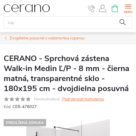
Prejsť
NÁKUPN
KOŠÍK
na
obsah
Dvojdielne posuvné s vodorovnou vzperou
CERANO - Sprchová zástena
Walk-in Medin Ľ/P - 8 mm - čierna
matná, transparentné sklo -
180x195 cm - dvojdielna posuvná
Neohodnotené
Podrobnosti hodnotenia
Kód:
CER-478027
PREDĹŽENÁ ZÁRUKA