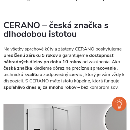
CERANO – česká značka s
dlhodobou istotou
Na všetky sprchové kúty a zásteny CERANO poskytujeme
predĺženú záruku 5 rokov
a garantujeme
dostupnosť
náhradných dielov po dobu 10 rokov
od zakúpenia. Ako
česká značka
kladieme dôraz na precízne
spracovanie
,
technickú
kvalitu
a zodpovedný
servis
, ktorý je vám vždy k
dispozícii. S CERANO máte istotu kúpeľne, ktorá funguje
spoľahlivo dnes aj za mnoho rokov
– bez kompromisov.