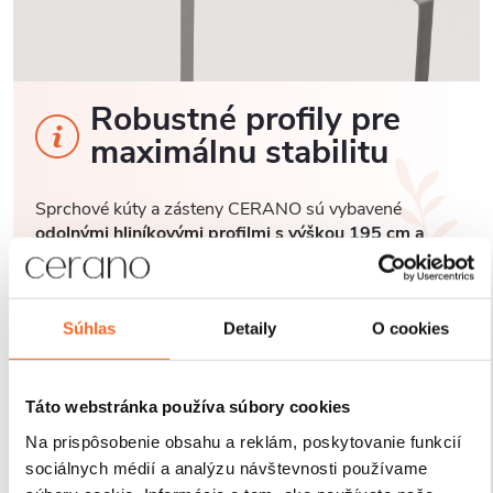
Robustné profily pre
maximálnu stabilitu
Sprchové kúty a zásteny CERANO sú vybavené
odolnými hliníkovými profilmi s výškou 195 cm a
hrúbkou 1,5 cm
, ktoré zaisťujú
pevné uchytenie skla
a stabilitu celej konštrukcie
. Vďaka
kompenzácii
drobných nerovností stien
je inštalácia rýchla, presná
a bez nutnosti ďalších stavebných zásahov.
Súhlas
Detaily
O cookies
Antikorózna úprava
navyše garantuje dlhú životnosť
aj pri každodennom používaní v náročnom
kúpeľňovom prostredí.
Táto webstránka používa súbory cookies
Na prispôsobenie obsahu a reklám, poskytovanie funkcií
sociálnych médií a analýzu návštevnosti používame