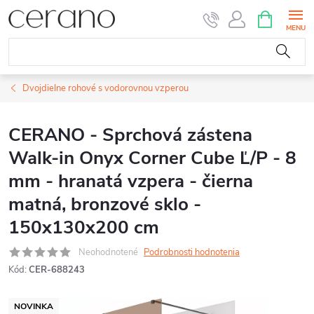
Prejsť
NÁKUPN
KOŠÍK
na
obsah
Dvojdielne rohové s vodorovnou vzperou
CERANO - Sprchová zástena
Walk-in Onyx Corner Cube Ľ/P - 8
mm - hranatá vzpera - čierna
matná, bronzové sklo -
150x130x200 cm
Neohodnotené
Podrobnosti hodnotenia
Kód:
CER-688243
NOVINKA