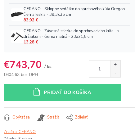
€743,70
/ ks
€604,63 bez DPH
Jednotková
cena:
PRIDAŤ DO KOŠÍKA
Opýtať sa
Strážiť
Zdieľať
Značka:
CERANO