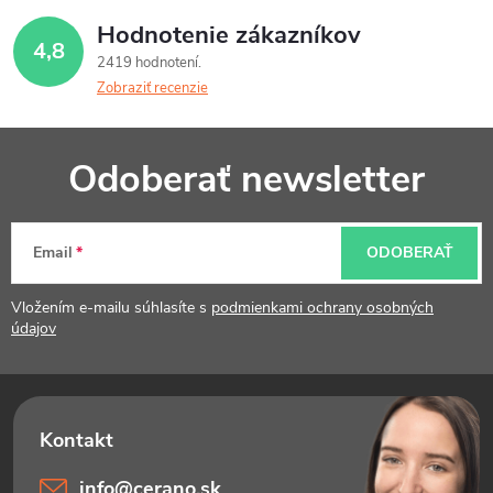
Hodnotenie zákazníkov
4,8
2419 hodnotení
Zobraziť recenzie
Z
Odoberať newsletter
á
p
Email
ODOBERAŤ
ä
t
Vložením e-mailu súhlasíte s
podmienkami ochrany osobných
údajov
i
e
info
@
cerano.sk