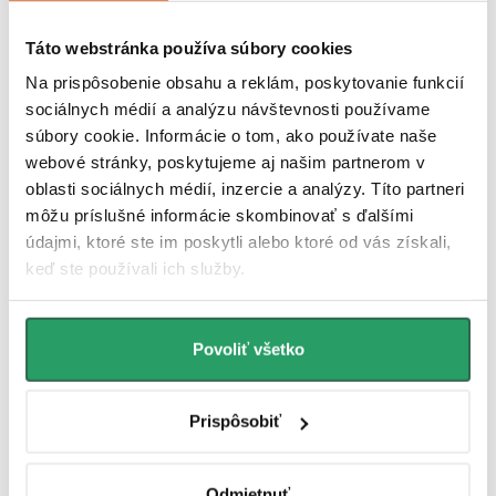
Nastaviteľný stenový profil
Stenový profil s možnosťou nastavenia až do 30 mm je kľúčovým
Táto webstránka používa súbory cookies
prvkom pri inštalácii sprchovej kabíny. Tento systém umožňuje
Na prispôsobenie obsahu a reklám, poskytovanie funkcií
presné prispôsobenie kabíny rozmerom sprchovacieho kúta a
zároveň kompenzuje zakrivenie alebo nerovnosti stien.
sociálnych médií a analýzu návštevnosti používame
súbory cookie. Informácie o tom, ako používate naše
Povrchová úprava EasyClean
webové stránky, poskytujeme aj našim partnerom v
oblasti sociálnych médií, inzercie a analýzy. Títo partneri
Úprava EasyClean uľahčuje čistenie skla a obmedzuje usadzovanie
môžu príslušné informácie skombinovať s ďalšími
nečistôt. Nanáša sa na vnútornú stranu skla, ktorá je v kontakte s
údajmi, ktoré ste im poskytli alebo ktoré od vás získali,
vodou. Vďaka hydrofóbnej vrstve kvapky lepšie stekajú a sklo sa
ľahšie udržuje. Vrstva vydrží niekoľko rokov, po dvoch rokoch je však
keď ste používali ich služby.
vhodné ju oživiť špeciálnym prípravkom.
Inštalácia na sprchovú vaničku alebo na podlahu
Povoliť všetko
Je možné inštalovať flexibilne buď na sprchovú vaničku alebo priamo
na podlahu. Jeho univerzálny dizajn umožňuje prispôsobenie
Prispôsobiť
rôznym priestorom podľa individuálnych požiadaviek používateľa.
Odolnosť proti korózii
Odmietnuť