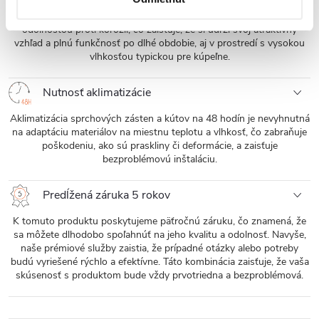
Tento výrobok, zhotovený z vysoko kvalitných materiálov, vyniká
odolnosťou proti korózii, čo zaisťuje, že si udrží svoj atraktívny
vzhľad a plnú funkčnosť po dlhé obdobie, aj v prostredí s vysokou
vlhkosťou typickou pre kúpeľne.
Nutnosť aklimatizácie
Aklimatizácia sprchových zásten a kútov na 48 hodín je nevyhnutná
na adaptáciu materiálov na miestnu teplotu a vlhkosť, čo zabraňuje
poškodeniu, ako sú praskliny či deformácie, a zaisťuje
bezproblémovú inštaláciu.
Predĺžená záruka 5 rokov
K tomuto produktu poskytujeme päťročnú záruku, čo znamená, že
sa môžete dlhodobo spoľahnúť na jeho kvalitu a odolnosť. Navyše,
naše prémiové služby zaistia, že prípadné otázky alebo potreby
budú vyriešené rýchlo a efektívne. Táto kombinácia zaisťuje, že vaša
skúsenosť s produktom bude vždy prvotriedna a bezproblémová.