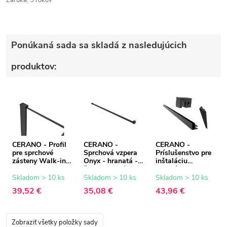
Záruka
:
5 rokov
Ponúkaná sada sa skladá z nasledujúcich
produktov:
CERANO - Profil
CERANO -
CERANO -
pre sprchové
Sprchová vzpera
Príslušenstvo pre
zásteny Walk-in
Onyx - hranatá -
inštaláciu
Onyx - 8 mm -
čierna matná -
rohového Walk-in
čierna matná - 15
150 cm
Onyx - čierna
Skladom > 10 ks
Skladom > 10 ks
Skladom > 10 ks
mm
matná
39,52 €
35,08 €
43,96 €
Zobraziť všetky položky sady