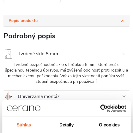
Popis produktu
Podrobný popis
Tvrdené sklo 8 mm
Tvrdené bezpečnostné sklo s hrúbkou 8 mm, ktoré prešlo
špeciálnou tepelnou úpravou, má zvýšenú odolnosť proti rozbitiu a
mechanickému poškodeniu. Vďaka tejto vlastnosti ponúka vyšší
stupeň bezpečnosti pri používaní.
Univerzálna montáž
FlexSide systém umožňuje inštaláciu na pravú aj ľavú stranu. Vďaka
tomu sa sprchovací kút ľahko prispôsobí konkrétnemu usporiadaniu
kúpeľne a jej priestorovým možnostiam.
Súhlas
Detaily
O cookies