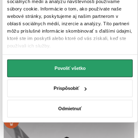
sociálnych médií a analýzu návštevnosti používame
kúpeľňovom prostredí.
súbory cookie. Informácie o tom, ako používate naše
webové stránky, poskytujeme aj našim partnerom v
oblasti sociálnych médií, inzercie a analýzy. Títo partneri
môžu príslušné informácie skombinovať s ďalšími údajmi,
ktoré ste im poskytli alebo ktoré od vás získali, keď ste
používali ich služby.
Povoliť všetko
Prispôsobiť
Odmietnuť