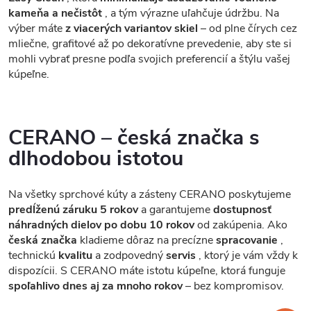
kameňa a nečistôt
, a tým výrazne uľahčuje údržbu. Na
výber máte
z viacerých variantov skiel
– od plne čírych cez
mliečne, grafitové až po dekoratívne prevedenie, aby ste si
mohli vybrať presne podľa svojich preferencií a štýlu vašej
kúpeľne.
CERANO – česká značka s
dlhodobou istotou
Na všetky sprchové kúty a zásteny CERANO poskytujeme
predĺženú záruku 5 rokov
a garantujeme
dostupnosť
náhradných dielov po dobu 10 rokov
od zakúpenia. Ako
česká značka
kladieme dôraz na precízne
spracovanie
,
technickú
kvalitu
a zodpovedný
servis
, ktorý je vám vždy k
dispozícii. S CERANO máte istotu kúpeľne, ktorá funguje
spoľahlivo dnes aj za mnoho rokov
– bez kompromisov.