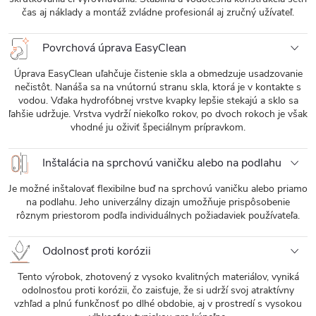
čas aj náklady a montáž zvládne profesionál aj zručný užívateľ.
Povrchová úprava EasyClean
Úprava EasyClean uľahčuje čistenie skla a obmedzuje usadzovanie
nečistôt. Nanáša sa na vnútornú stranu skla, ktorá je v kontakte s
vodou. Vďaka hydrofóbnej vrstve kvapky lepšie stekajú a sklo sa
ľahšie udržuje. Vrstva vydrží niekoľko rokov, po dvoch rokoch je však
vhodné ju oživiť špeciálnym prípravkom.
Inštalácia na sprchovú vaničku alebo na podlahu
Je možné inštalovať flexibilne buď na sprchovú vaničku alebo priamo
na podlahu. Jeho univerzálny dizajn umožňuje prispôsobenie
rôznym priestorom podľa individuálnych požiadaviek používateľa.
Odolnosť proti korózii
Tento výrobok, zhotovený z vysoko kvalitných materiálov, vyniká
odolnosťou proti korózii, čo zaisťuje, že si udrží svoj atraktívny
vzhľad a plnú funkčnosť po dlhé obdobie, aj v prostredí s vysokou