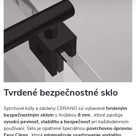
Tvrdené bezpečnostné sklo
Sprchové kúty a zásteny CERANO sú vybavené
tvrdeným
bezpečnostným sklom
s hrúbkou
8 mm
, ktoré zaisťuje
vysokú pevnosť, stabilitu a bezpečnosť
pri každodennom
používaní. Sklo je opatrené špeciálnou
povrchovou úpravou
Easy Clean
, ktorá
minimalizuje usadzovanie vodného