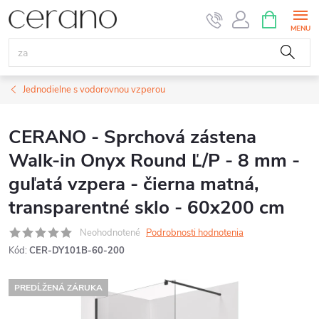
Prejsť
NÁKUPN
KOŠÍK
na
obsah
Jednodielne s vodorovnou vzperou
CERANO - Sprchová zástena
Walk-in Onyx Round Ľ/P - 8 mm -
guľatá vzpera - čierna matná,
transparentné sklo - 60x200 cm
Neohodnotené
Podrobnosti hodnotenia
Kód:
CER-DY101B-60-200
PREDĹŽENÁ ZÁRUKA