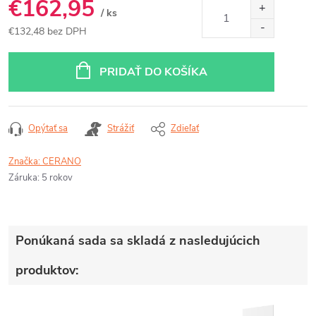
€162,95
/ ks
€132,48 bez DPH
Jednotková
cena:
PRIDAŤ DO KOŠÍKA
Opýtať sa
Strážiť
Zdieľať
Značka:
CERANO
Záruka
:
5 rokov
Ponúkaná sada sa skladá z nasledujúcich
produktov: