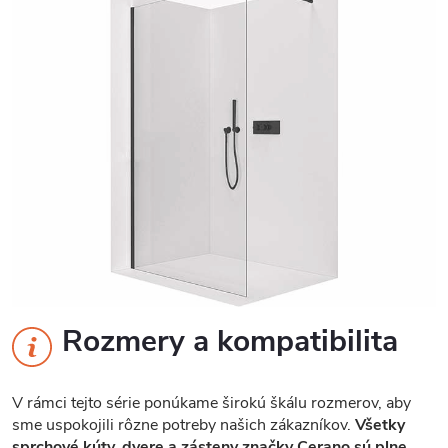
Rozmery a kompatibilita
V rámci tejto série ponúkame širokú škálu rozmerov, aby
sme uspokojili rôzne potreby našich zákazníkov.
Všetky
sprchové kúty, dvere a zásteny značky Cerano sú plne