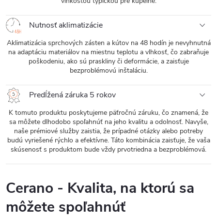
vlhkosťou typickou pre kúpeľne.
Nutnosť aklimatizácie
Aklimatizácia sprchových zásten a kútov na 48 hodín je nevyhnutná
na adaptáciu materiálov na miestnu teplotu a vlhkosť, čo zabraňuje
poškodeniu, ako sú praskliny či deformácie, a zaisťuje
bezproblémovú inštaláciu.
Predĺžená záruka 5 rokov
K tomuto produktu poskytujeme päťročnú záruku, čo znamená, že
sa môžete dlhodobo spoľahnúť na jeho kvalitu a odolnosť. Navyše,
naše prémiové služby zaistia, že prípadné otázky alebo potreby
budú vyriešené rýchlo a efektívne. Táto kombinácia zaisťuje, že vaša
skúsenosť s produktom bude vždy prvotriedna a bezproblémová.
Cerano - Kvalita, na ktorú sa
môžete spoľahnúť