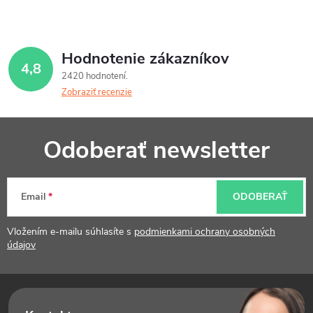
Hodnotenie zákazníkov
4,8
2420 hodnotení
Zobraziť recenzie
Z
Odoberať newsletter
á
p
Email
ODOBERAŤ
ä
t
Vložením e-mailu súhlasíte s
podmienkami ochrany osobných
údajov
i
e