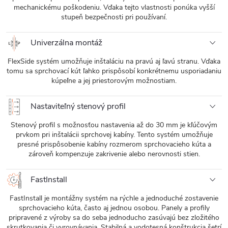
mechanickému poškodeniu. Vďaka tejto vlastnosti ponúka vyšší
stupeň bezpečnosti pri používaní.
Univerzálna montáž
FlexSide systém umožňuje inštaláciu na pravú aj ľavú stranu. Vďaka
tomu sa sprchovací kút ľahko prispôsobí konkrétnemu usporiadaniu
kúpeľne a jej priestorovým možnostiam.
Nastaviteľný stenový profil
Stenový profil s možnosťou nastavenia až do 30 mm je kľúčovým
prvkom pri inštalácii sprchovej kabíny. Tento systém umožňuje
presné prispôsobenie kabíny rozmerom sprchovacieho kúta a
zároveň kompenzuje zakrivenie alebo nerovnosti stien.
FastInstall
FastInstall je montážny systém na rýchle a jednoduché zostavenie
sprchovacieho kúta, často aj jednou osobou. Panely a profily
pripravené z výroby sa do seba jednoducho zasúvajú bez zložitého
skrutkovania či vyrovnávania. Stabilná a vodotesná konštrukcia šetrí