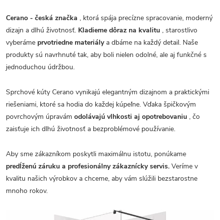
Cerano - česká značka
, ktorá spája precízne spracovanie, moderný
dizajn a dlhú životnosť.
Kladieme dôraz na kvalitu
, starostlivo
vyberáme
prvotriedne materiály
a dbáme na každý detail. Naše
produkty sú navrhnuté tak, aby boli nielen odolné, ale aj funkčné s
jednoduchou údržbou.
Sprchové kúty Cerano vynikajú elegantným dizajnom a praktickými
riešeniami, ktoré sa hodia do každej kúpeľne. Vďaka špičkovým
povrchovým úpravám
odolávajú vlhkosti aj opotrebovaniu
, čo
zaisťuje ich dlhú životnosť a bezproblémové používanie.
Aby sme zákazníkom poskytli maximálnu istotu, ponúkame
predĺženú záruku a profesionálny zákaznícky servis.
Veríme v
kvalitu našich výrobkov a chceme, aby vám slúžili bezstarostne
mnoho rokov.