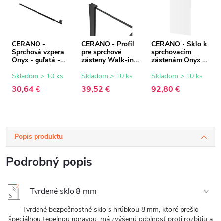
CERANO -
CERANO - Profil
CERANO - Sklo k
Sprchová vzpera
pre sprchové
sprchovacím
Onyx - guľatá -
zásteny Walk-in
zástenám Onyx -
teleskopická -
Onyx - 8 mm -
8 mm -
čierna matná -
čierna matná - 15
transparentné
Skladom > 10 ks
Skladom > 10 ks
Skladom > 10 ks
77-140 cm
mm
sklo - 60x200 cm
30,64 €
39,52 €
92,80 €
Popis produktu
Podrobný popis
Tvrdené sklo 8 mm
Tvrdené bezpečnostné sklo s hrúbkou 8 mm, ktoré prešlo
špeciálnou tepelnou úpravou, má zvýšenú odolnosť proti rozbitiu a