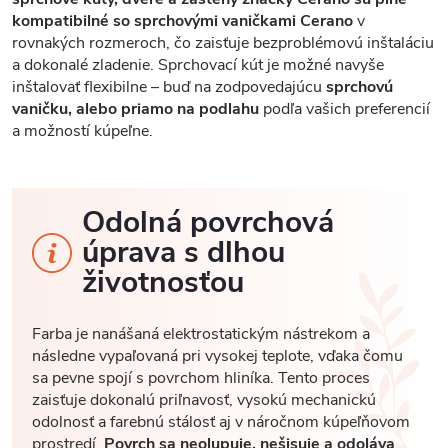
kompatibilné so sprchovými vaničkami Cerano
v
rovnakých rozmeroch, čo zaisťuje bezproblémovú inštaláciu
a dokonalé zladenie. Sprchovací kút je možné navyše
inštalovať flexibilne – buď na zodpovedajúcu
sprchovú
vaničku, alebo priamo na podlahu
podľa vašich preferencií
a možností kúpeľne.
Odolná povrchová
úprava s dlhou
životnosťou
Farba je nanášaná elektrostatickým nástrekom a
následne vypaľovaná pri vysokej teplote, vďaka čomu
sa pevne spojí s povrchom hliníka. Tento proces
zaisťuje dokonalú priľnavosť, vysokú mechanickú
odolnosť a farebnú stálosť aj v náročnom kúpeľňovom
prostredí.
Povrch sa neolupuje, nešisuje a odoláva