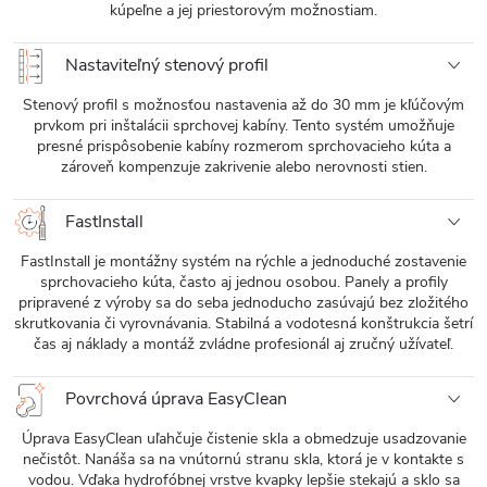
kúpeľne a jej priestorovým možnostiam.
Nastaviteľný stenový profil
Stenový profil s možnosťou nastavenia až do 30 mm je kľúčovým
prvkom pri inštalácii sprchovej kabíny. Tento systém umožňuje
presné prispôsobenie kabíny rozmerom sprchovacieho kúta a
zároveň kompenzuje zakrivenie alebo nerovnosti stien.
FastInstall
FastInstall je montážny systém na rýchle a jednoduché zostavenie
sprchovacieho kúta, často aj jednou osobou. Panely a profily
pripravené z výroby sa do seba jednoducho zasúvajú bez zložitého
skrutkovania či vyrovnávania. Stabilná a vodotesná konštrukcia šetrí
čas aj náklady a montáž zvládne profesionál aj zručný užívateľ.
Povrchová úprava EasyClean
Úprava EasyClean uľahčuje čistenie skla a obmedzuje usadzovanie
nečistôt. Nanáša sa na vnútornú stranu skla, ktorá je v kontakte s
vodou. Vďaka hydrofóbnej vrstve kvapky lepšie stekajú a sklo sa