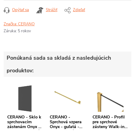
Opýtať sa
Strážiť
Zdieľať
Značka:
CERANO
Záruka
:
5 rokov
Ponúkaná sada sa skladá z nasledujúcich
produktov:
CERANO - Sklo k
CERANO -
CERANO - Profil
sprchovacím
Sprchová vzpera
pre sprchové
zástenám Onyx -
Onyx - guľatá -
zásteny Walk-in
8 mm - grafitové
teleskopická -
Onyx - 8 mm -