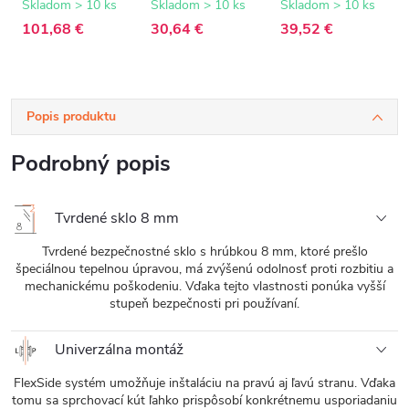
sklo - 50x200 cm
zlatá - 77-140 cm
zlatá - 15 mm
Skladom > 10 ks
Skladom > 10 ks
Skladom > 10 ks
101,68 €
30,64 €
39,52 €
Popis produktu
Podrobný popis
Tvrdené sklo 8 mm
Tvrdené bezpečnostné sklo s hrúbkou 8 mm, ktoré prešlo
špeciálnou tepelnou úpravou, má zvýšenú odolnosť proti rozbitiu a
mechanickému poškodeniu. Vďaka tejto vlastnosti ponúka vyšší
stupeň bezpečnosti pri používaní.
Univerzálna montáž
FlexSide systém umožňuje inštaláciu na pravú aj ľavú stranu. Vďaka
tomu sa sprchovací kút ľahko prispôsobí konkrétnemu usporiadaniu