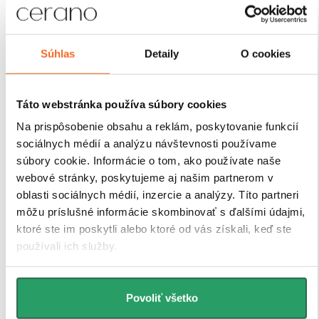
Robustné profily pre
maximálnu stabilitu
Súhlas
Detaily
O cookies
Sprchové kúty a zásteny CERANO sú vybavené
Táto webstránka používa súbory cookies
odolnými hliníkovými profilmi s výškou 200 cm a
hrúbkou 1,5 cm
, ktoré zaisťujú
pevné uchytenie skla
Na prispôsobenie obsahu a reklám, poskytovanie funkcií
a stabilitu celej konštrukcie
. Vďaka
kompenzácii
sociálnych médií a analýzu návštevnosti používame
drobných nerovností stien
je inštalácia rýchla, presná
súbory cookie. Informácie o tom, ako používate naše
a bez nutnosti ďalších stavebných zásahov.
webové stránky, poskytujeme aj našim partnerom v
Antikorózna úprava
navyše garantuje dlhú životnosť
oblasti sociálnych médií, inzercie a analýzy. Títo partneri
aj pri každodennom používaní v náročnom
môžu príslušné informácie skombinovať s ďalšími údajmi,
kúpeľňovom prostredí.
ktoré ste im poskytli alebo ktoré od vás získali, keď ste
používali ich služby.
Povoliť všetko