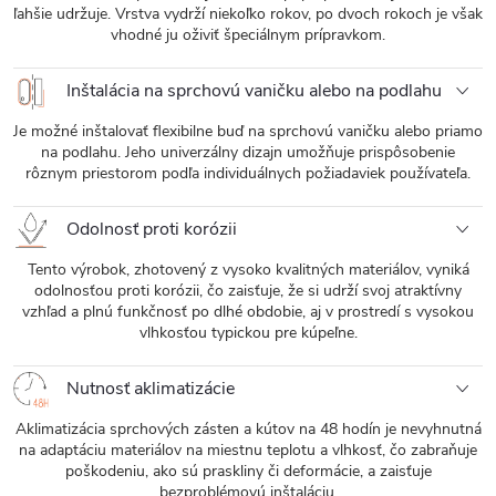
ľahšie udržuje. Vrstva vydrží niekoľko rokov, po dvoch rokoch je však
vhodné ju oživiť špeciálnym prípravkom.
Inštalácia na sprchovú vaničku alebo na podlahu
Je možné inštalovať flexibilne buď na sprchovú vaničku alebo priamo
na podlahu. Jeho univerzálny dizajn umožňuje prispôsobenie
rôznym priestorom podľa individuálnych požiadaviek používateľa.
Odolnosť proti korózii
Tento výrobok, zhotovený z vysoko kvalitných materiálov, vyniká
odolnosťou proti korózii, čo zaisťuje, že si udrží svoj atraktívny
vzhľad a plnú funkčnosť po dlhé obdobie, aj v prostredí s vysokou
vlhkosťou typickou pre kúpeľne.
Nutnosť aklimatizácie
Aklimatizácia sprchových zásten a kútov na 48 hodín je nevyhnutná
na adaptáciu materiálov na miestnu teplotu a vlhkosť, čo zabraňuje
poškodeniu, ako sú praskliny či deformácie, a zaisťuje
bezproblémovú inštaláciu.