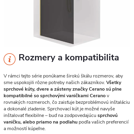
Rozmery a kompatibilita
V rámci tejto série ponúkame širokú škálu rozmerov, aby
sme uspokojili rôzne potreby našich zákazníkov.
Všetky
sprchové kúty, dvere a zásteny značky Cerano sú plne
kompatibilné so sprchovými vaničkami Cerano
v
rovnakých rozmeroch, čo zaisťuje bezproblémovú inštaláciu
a dokonalé zladenie. Sprchovací kút je možné navyše
inštalovať flexibilne – buď na zodpovedajúcu
sprchovú
vaničku, alebo priamo na podlahu
podľa vašich preferencií
a možností kúpeľne.