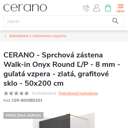
Prejsť
NÁKUPN
KOŠÍK
na
obsah
Jednodielne s vodorovnou vzperou
CERANO - Sprchová zástena
Walk-in Onyx Round Ľ/P - 8 mm -
guľatá vzpera - zlatá, grafitové
sklo - 50x200 cm
Neohodnotené
Podrobnosti hodnotenia
Kód:
CER-8050BD203
PREDĹŽENÁ ZÁRUKA