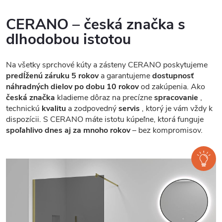
CERANO – česká značka s
dlhodobou istotou
Na všetky sprchové kúty a zásteny CERANO poskytujeme
predĺženú záruku 5 rokov
a garantujeme
dostupnosť
náhradných dielov po dobu 10 rokov
od zakúpenia. Ako
česká značka
kladieme dôraz na precízne
spracovanie
,
technickú
kvalitu
a zodpovedný
servis
, ktorý je vám vždy k
dispozícii. S CERANO máte istotu kúpeľne, ktorá funguje
spoľahlivo dnes aj za mnoho rokov
– bez kompromisov.