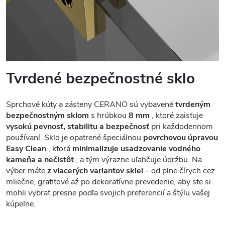
Tvrdené bezpečnostné sklo
Sprchové kúty a zásteny CERANO sú vybavené
tvrdeným
bezpečnostným sklom
s hrúbkou
8 mm
, ktoré zaisťuje
vysokú pevnosť, stabilitu a bezpečnosť
pri každodennom
používaní. Sklo je opatrené špeciálnou
povrchovou úpravou
Easy Clean
, ktorá
minimalizuje usadzovanie vodného
kameňa a nečistôt
, a tým výrazne uľahčuje údržbu. Na
výber máte
z viacerých variantov skiel
– od plne čírych cez
mliečne, grafitové až po dekoratívne prevedenie, aby ste si
mohli vybrať presne podľa svojich preferencií a štýlu vašej
kúpeľne.