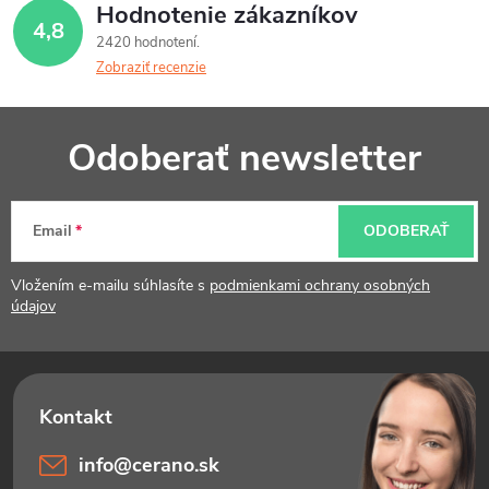
Hodnotenie zákazníkov
4,8
2420 hodnotení
Zobraziť recenzie
Z
Odoberať newsletter
á
p
Email
ODOBERAŤ
ä
t
Vložením e-mailu súhlasíte s
podmienkami ochrany osobných
údajov
i
e
info
@
cerano.sk