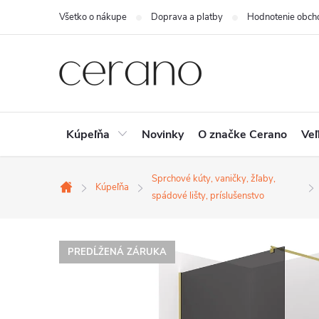
Prejsť
Všetko o nákupe
Doprava a platby
Hodnotenie obch
na
obsah
Kúpeľňa
Novinky
O značke Cerano
Veľ
Sprchové kúty, vaničky, žľaby,
Kúpeľňa
Domov
spádové lišty, príslušenstvo
PREDĹŽENÁ ZÁRUKA