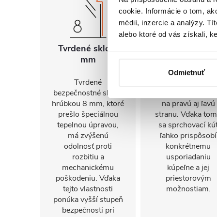
cookie. Informácie o tom, ak
médií, inzercie a analýzy. Tí
alebo ktoré od vás získali, ke
Tvrdené sklo 8
Univerzálna
mm
montáž
Odmietnuť
Tvrdené
FlexSide systém
bezpečnostné sklo s
umožňuje inštalác
hrúbkou 8 mm, ktoré
na pravú aj ľavú
prešlo špeciálnou
stranu. Vďaka to
tepelnou úpravou,
sa sprchovací kú
má zvýšenú
ľahko prispôsobí
odolnosť proti
konkrétnemu
rozbitiu a
usporiadaniu
mechanickému
kúpeľne a jej
poškodeniu. Vďaka
priestorovým
tejto vlastnosti
možnostiam.
ponúka vyšší stupeň
bezpečnosti pri