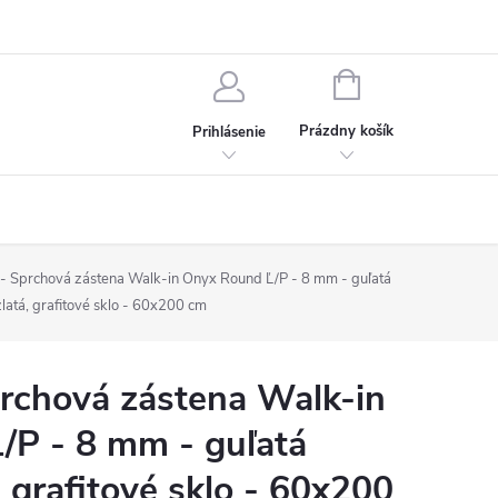
chodné podmienky
Ochrana osobných údajov
Kontakt
NÁKUPNÝ
KOŠÍK
Prázdny košík
Prihlásenie
Sprchová zástena Walk-in Onyx Round Ľ/P - 8 mm - guľatá
latá, grafitové sklo - 60x200 cm
chová zástena Walk-in
/P - 8 mm - guľatá
, grafitové sklo - 60x200