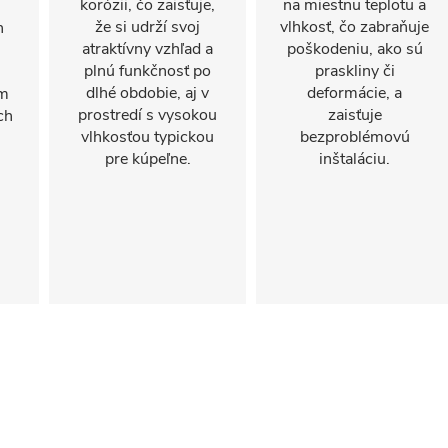
korózii, čo zaisťuje,
na miestnu teplotu a
že si udrží svoj
vlhkosť, čo zabraňuje
n
atraktívny vzhľad a
poškodeniu, ako sú
plnú funkčnosť po
praskliny či
dlhé obdobie, aj v
deformácie, a
om
prostredí s vysokou
zaisťuje
ch
vlhkosťou typickou
bezproblémovú
pre kúpeľne.
inštaláciu.