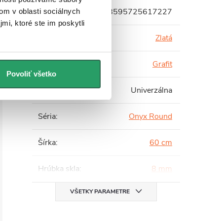
EAN
:
8595725617227
om v oblasti sociálnych
mi, ktoré ste im poskytli
Farba profilu
:
Zlatá
Farba skla
:
Grafit
Povoliť všetko
Inštalácia
:
Univerzálna
Séria
:
Onyx Round
Šírka
:
60 cm
Hrúbka skla
:
8 mm
VŠETKY PARAMETRE