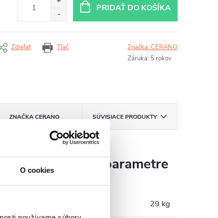
PRIDAŤ DO KOŠÍKA
Zdieľať
Tlač
Značka:
CERANO
Záruka
:
5 rokov
ZNAČKA
CERANO
SÚVISIACE PRODUKTY
Dodatočné parametre
O cookies
Hmotnosť
:
29 kg
vnosti používame súbory