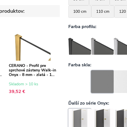
produktov:
CERANO - Profil pre
sprchové zásteny Walk-in
-
Onyx - 8 mm - zlatá - 15
mm
Skladom > 10 ks
39,52 €