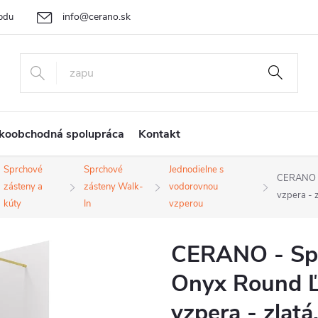
info@cerano.sk
odu
Cenová ponuka na mieru
Vrátenie tovaru a reklamácia
Ob
+421 232 195 445
koobchodná spolupráca
Kontakt
Sprchové
Sprchové
Jednodielne s
CERANO - 
zásteny a
zásteny Walk-
vodorovnou
vzpera - z
kúty
In
vzperou
CERANO - Spr
Onyx Round Ľ
vzpera - zlatá