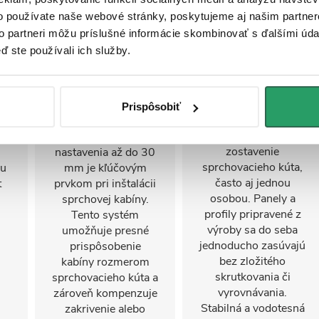
o používate naše webové stránky, poskytujeme aj našim partner
to partneri môžu príslušné informácie skombinovať s ďalšími údaj
ď ste používali ich služby.
Nastaviteľný
FastInstall
stenový profil
FastInstall je
Prispôsobiť
montážny systém na
Stenový profil s
rýchle a jednoduché
iu
možnosťou
zostavenie
nastavenia až do 30
sprchovacieho kúta,
mu
mm je kľúčovým
často aj jednou
t
prvkom pri inštalácii
osobou. Panely a
sprchovej kabíny.
profily pripravené z
Tento systém
výroby sa do seba
umožňuje presné
jednoducho zasúvajú
prispôsobenie
bez zložitého
kabíny rozmerom
skrutkovania či
sprchovacieho kúta a
vyrovnávania.
zároveň kompenzuje
Stabilná a vodotesná
zakrivenie alebo