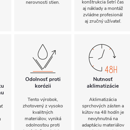
konštrukcia šetrí čas
nerovnosti stien.
aj náklady a montáž
zvládne profesionál
aj zručný užívateľ.
Odolnosť proti
Nutnosť
ku
korózii
aklimatizácie
hu
Tento výrobok,
Aklimatizácia
zhotovený z vysoko
sprchových zásten a
ať
kvalitných
kútov na 48 hodín je
materiálov, vyniká
nevyhnutná na
u
odolnosťou proti
adaptáciu materiálov