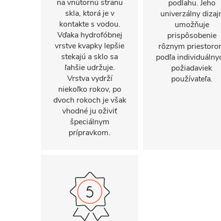
na vnútornú stranu
podlahu. Jeho
skla, ktorá je v
univerzálny dizaj
kontakte s vodou.
umožňuje
Vďaka hydrofóbnej
prispôsobenie
vrstve kvapky lepšie
rôznym priestor
stekajú a sklo sa
podľa individuálny
ľahšie udržuje.
požiadaviek
Vrstva vydrží
používateľa.
niekoľko rokov, po
dvoch rokoch je však
vhodné ju oživiť
špeciálnym
prípravkom.