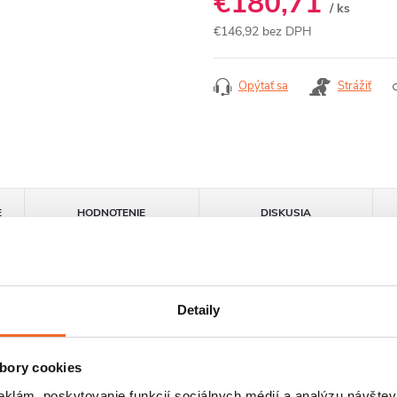
€180,71
/ ks
€146,92 bez DPH
Jednotková
cena:
Opýtať sa
Strážiť
E
HODNOTENIE
DISKUSIA
Detaily
bory cookies
eklám, poskytovanie funkcií sociálnych médií a analýzu návšte