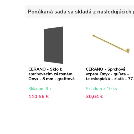
Ponúkaná sada sa skladá z nasledujúcich 
CERANO - Sklo k
CERANO - Sprchová
sprchovacím zástenám
vzpera Onyx - guľatá -
Onyx - 8 mm - grafitové
teleskopická - zlatá - 77
sklo - 60x200 cm
140 cm
Skladom 9 ks
Skladom > 10 ks
110,56 €
30,64 €