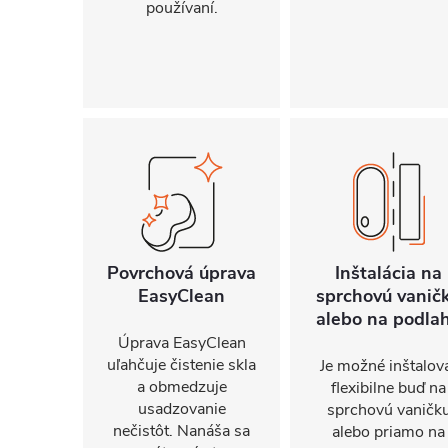
používaní.
Povrchová úprava
Inštalácia na
EasyClean
sprchovú vanič
alebo na podla
Úprava EasyClean
uľahčuje čistenie skla
Je možné inštalov
a obmedzuje
flexibilne buď na
usadzovanie
sprchovú vaničk
nečistôt. Nanáša sa
alebo priamo na