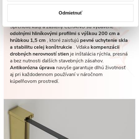
Robustné profily pre
maximálnu stabilitu
Odmietnuť
Sprchové kúty a zásteny CERANO sú vybavené
odolnými hliníkovými profilmi s výškou 200 cm a
hrúbkou 1,5 cm
, ktoré zaisťujú
pevné uchytenie skla
a stabilitu celej konštrukcie
. Vďaka
kompenzácii
drobných nerovností stien
je inštalácia rýchla, presná
a bez nutnosti ďalších stavebných zásahov.
Antikorózna úprava
navyše garantuje dlhú životnosť
aj pri každodennom používaní v náročnom
kúpeľňovom prostredí.