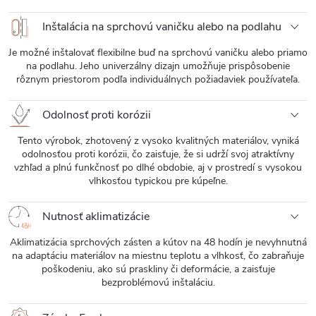
Inštalácia na sprchovú vaničku alebo na podlahu
Je možné inštalovať flexibilne buď na sprchovú vaničku alebo priamo
na podlahu. Jeho univerzálny dizajn umožňuje prispôsobenie
rôznym priestorom podľa individuálnych požiadaviek používateľa.
Odolnosť proti korózii
Tento výrobok, zhotovený z vysoko kvalitných materiálov, vyniká
odolnosťou proti korózii, čo zaisťuje, že si udrží svoj atraktívny
vzhľad a plnú funkčnosť po dlhé obdobie, aj v prostredí s vysokou
vlhkosťou typickou pre kúpeľne.
Nutnosť aklimatizácie
Aklimatizácia sprchových zásten a kútov na 48 hodín je nevyhnutná
na adaptáciu materiálov na miestnu teplotu a vlhkosť, čo zabraňuje
poškodeniu, ako sú praskliny či deformácie, a zaisťuje
bezproblémovú inštaláciu.