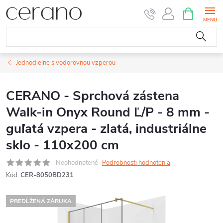
Prejsť
NÁKUPN
KOŠÍK
na
obsah
Jednodielne s vodorovnou vzperou
CERANO - Sprchová zástena
Walk-in Onyx Round Ľ/P - 8 mm -
guľatá vzpera - zlatá, industriálne
sklo - 110x200 cm
Neohodnotené
Podrobnosti hodnotenia
Kód:
CER-8050BD231
PREDĹŽENÁ ZÁRUKA