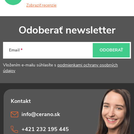
Zobraziť recenzie
Z
Odoberať newsletter
á
p
Email
ODOBERAŤ
ä
t
Vložením e-mailu súhlasíte s
podmienkami ochrany osobných
údajov
i
e
info
@
cerano.sk
+421 232 195 445