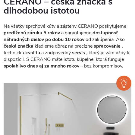
CERANO – česká značka s
dlhodobou istotou
Na všetky sprchové kúty a zásteny CERANO poskytujeme
predĺženú záruku 5 rokov
a garantujeme
dostupnosť
náhradných dielov po dobu 10 rokov
od zakúpenia. Ako
česká značka
kladieme dôraz na precízne
spracovanie
,
technickú
kvalitu
a zodpovedný
servis
, ktorý je vám vždy k
dispozícii. S CERANO máte istotu kúpeľne, ktorá funguje
spoľahlivo dnes aj za mnoho rokov
– bez kompromisov.