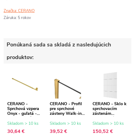
Značka:
CERANO
Záruka
:
5 rokov
Ponúkaná sada sa skladá z nasledujúcich
produktov:
CERANO -
CERANO - Profil
CERANO - Sklo k
Sprchová vzpera
pre sprchové
sprchovacím
Onyx - guľatá -
zásteny Walk-in
zástenám
teleskopická -
Onyx - 8 mm -
Industro L/P - 8
zlatá - 77-140 cm
zlatá - 15 mm
mm -
Skladom > 10 ks
Skladom > 10 ks
Skladom > 10 ks
industriálne/trans
30,64 €
39,52 €
150,52 €
parentné sklo -