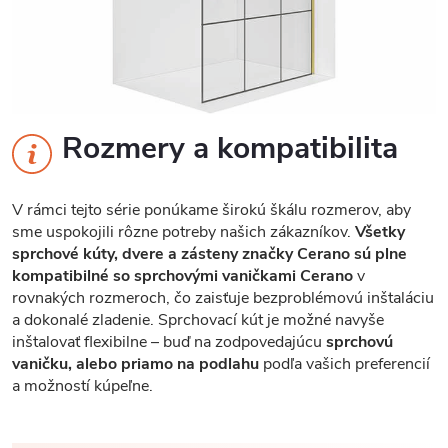
Rozmery a kompatibilita
V rámci tejto série ponúkame širokú škálu rozmerov, aby
sme uspokojili rôzne potreby našich zákazníkov.
Všetky
sprchové kúty, dvere a zásteny značky Cerano sú plne
kompatibilné so sprchovými vaničkami Cerano
v
rovnakých rozmeroch, čo zaisťuje bezproblémovú inštaláciu
a dokonalé zladenie. Sprchovací kút je možné navyše
inštalovať flexibilne – buď na zodpovedajúcu
sprchovú
vaničku, alebo priamo na podlahu
podľa vašich preferencií
a možností kúpeľne.