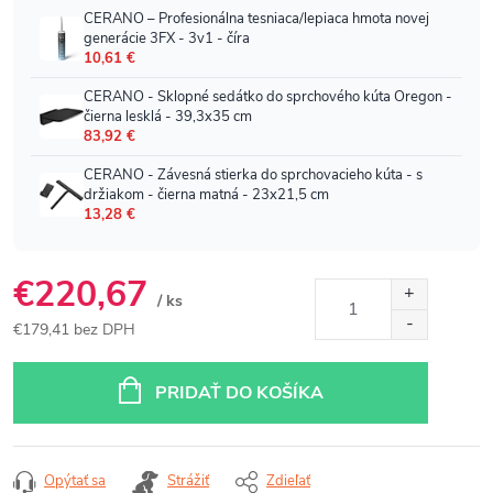
€220,67
/ ks
€179,41 bez DPH
Jednotková
cena:
PRIDAŤ DO KOŠÍKA
Opýtať sa
Strážiť
Zdieľať