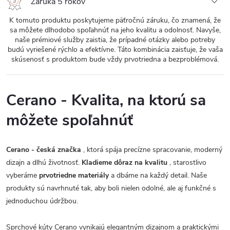
Záruka 5 rokov
K tomuto produktu poskytujeme päťročnú záruku, čo znamená, že
sa môžete dlhodobo spoľahnúť na jeho kvalitu a odolnosť. Navyše,
naše prémiové služby zaistia, že prípadné otázky alebo potreby
budú vyriešené rýchlo a efektívne. Táto kombinácia zaisťuje, že vaša
skúsenosť s produktom bude vždy prvotriedna a bezproblémová.
Cerano - Kvalita, na ktorú sa
môžete spoľahnúť
Cerano - česká značka
, ktorá spája precízne spracovanie, moderný
dizajn a dlhú životnosť.
Kladieme dôraz na kvalitu
, starostlivo
vyberáme
prvotriedne materiály
a dbáme na každý detail. Naše
produkty sú navrhnuté tak, aby boli nielen odolné, ale aj funkčné s
jednoduchou údržbou.
Sprchové kúty Cerano vynikajú elegantným dizajnom a praktickými