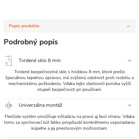
110x200 cm
Popis produktu
Podrobný popis
Tvrdené sklo 8 mm
Tvrdené bezpečnostné sklo s hrúbkou 8 mm, ktoré prešlo
špeciálnou tepelnou úpravou, má zvýšenú odolnosť proti rozbitiu a
mechanickému poškodeniu. Vďaka tejto vlastnosti ponúka vyšší
stupeň bezpečnosti pri používaní.
Univerzálna montáž
FlexSide systém umožňuje inštaláciu na pravú aj ľavú stranu. Vďaka
tomu sa sprchovací kút ľahko prispôsobí konkrétnemu usporiadaniu
kúpeľne a jej priestorovým možnostiam.