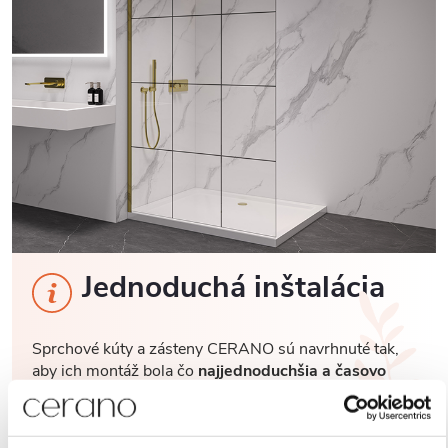
Jednoduchá inštalácia
Sprchové kúty a zásteny CERANO sú navrhnuté tak,
aby ich montáž bola čo
najjednoduchšia a časovo
úsporná. Vďaka premyslenej konštrukcii,
predvŕtaným otvorom a prehľadnému montážnemu
návodu
zvládne inštaláciu každý. Navyše sú vybavené