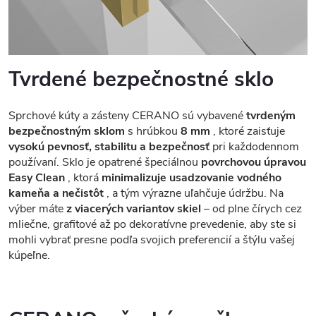
Tvrdené bezpečnostné sklo
Sprchové kúty a zásteny CERANO sú vybavené
tvrdeným
bezpečnostným sklom
s hrúbkou
8 mm
, ktoré zaisťuje
vysokú pevnosť, stabilitu a bezpečnosť
pri každodennom
používaní. Sklo je opatrené špeciálnou
povrchovou úpravou
Easy Clean
, ktorá
minimalizuje usadzovanie vodného
kameňa a nečistôt
, a tým výrazne uľahčuje údržbu. Na
výber máte
z viacerých variantov skiel
– od plne čírych cez
mliečne, grafitové až po dekoratívne prevedenie, aby ste si
mohli vybrať presne podľa svojich preferencií a štýlu vašej
kúpeľne.