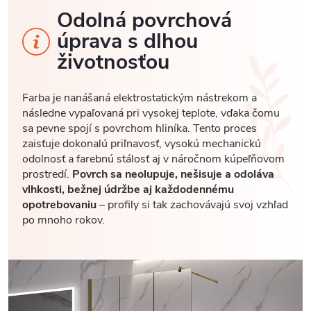
Odolná povrchová
úprava s dlhou
životnosťou
Farba je nanášaná elektrostatickým nástrekom a
následne vypaľovaná pri vysokej teplote, vďaka čomu
sa pevne spojí s povrchom hliníka. Tento proces
zaisťuje dokonalú priľnavosť, vysokú mechanickú
odolnosť a farebnú stálosť aj v náročnom kúpeľňovom
prostredí.
Povrch sa neolupuje, nešisuje a odoláva
vlhkosti, bežnej údržbe aj každodennému
opotrebovaniu
– profily si tak zachovávajú svoj vzhľad
po mnoho rokov.