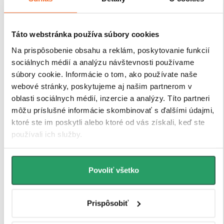
Táto webstránka používa súbory cookies
Na prispôsobenie obsahu a reklám, poskytovanie funkcií
sociálnych médií a analýzu návštevnosti používame
súbory cookie. Informácie o tom, ako používate naše
webové stránky, poskytujeme aj našim partnerom v
Robustné profily pre
oblasti sociálnych médií, inzercie a analýzy. Títo partneri
maximálnu stabilitu
môžu príslušné informácie skombinovať s ďalšími údajmi,
ktoré ste im poskytli alebo ktoré od vás získali, keď ste
používali ich služby.
Sprchové kúty a zásteny CERANO sú vybavené
odolnými hliníkovými profilmi s výškou 200 cm a
hrúbkou 1,5 cm
, ktoré zaisťujú
pevné uchytenie skla
Povoliť všetko
a stabilitu celej konštrukcie
. Vďaka
kompenzácii
drobných nerovností stien
je inštalácia rýchla, presná
a bez nutnosti ďalších stavebných zásahov.
Prispôsobiť
Antikorózna úprava
navyše garantuje dlhú životnosť
aj pri každodennom používaní v náročnom