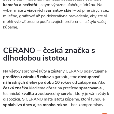
kameňa a nečistôt
, a tým výrazne uľahčuje údržbu. Na
výber máte
z viacerých variantov skiel
– od plne čírych cez
mliečne, grafitové až po dekoratívne prevedenie, aby ste si
mohli vybrať presne podľa svojich preferencií a štýlu vašej
kúpeľne.
CERANO – česká značka s
dlhodobou istotou
Na všetky sprchové kúty a zásteny CERANO poskytujeme
predĺženú záruku 5 rokov
a garantujeme
dostupnosť
náhradných dielov po dobu 10 rokov
od zakúpenia. Ako
česká značka
kladieme dôraz na precízne
spracovanie
,
technickú
kvalitu
a zodpovedný
servis
, ktorý je vám vždy k
dispozícii. S CERANO máte istotu kúpeľne, ktorá funguje
spoľahlivo dnes aj za mnoho rokov
– bez kompromisov.