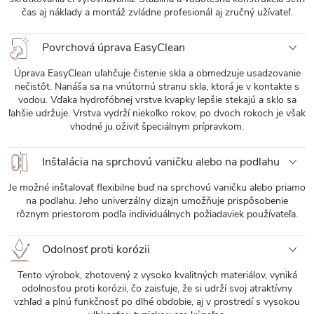
čas aj náklady a montáž zvládne profesionál aj zručný užívateľ.
Povrchová úprava EasyClean
Úprava EasyClean uľahčuje čistenie skla a obmedzuje usadzovanie
nečistôt. Nanáša sa na vnútornú stranu skla, ktorá je v kontakte s
vodou. Vďaka hydrofóbnej vrstve kvapky lepšie stekajú a sklo sa
ľahšie udržuje. Vrstva vydrží niekoľko rokov, po dvoch rokoch je však
vhodné ju oživiť špeciálnym prípravkom.
Inštalácia na sprchovú vaničku alebo na podlahu
Je možné inštalovať flexibilne buď na sprchovú vaničku alebo priamo
na podlahu. Jeho univerzálny dizajn umožňuje prispôsobenie
rôznym priestorom podľa individuálnych požiadaviek používateľa.
Odolnosť proti korózii
Tento výrobok, zhotovený z vysoko kvalitných materiálov, vyniká
odolnosťou proti korózii, čo zaisťuje, že si udrží svoj atraktívny
vzhľad a plnú funkčnosť po dlhé obdobie, aj v prostredí s vysokou