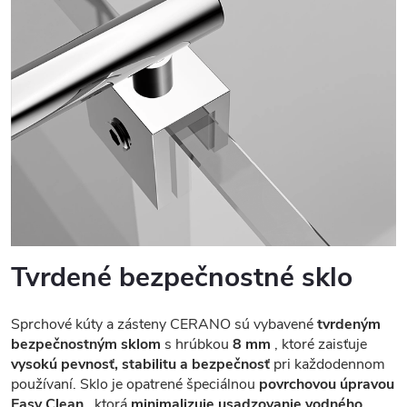
Tvrdené bezpečnostné sklo
Sprchové kúty a zásteny CERANO sú vybavené
tvrdeným
bezpečnostným sklom
s hrúbkou
8 mm
, ktoré zaisťuje
vysokú pevnosť, stabilitu a bezpečnosť
pri každodennom
používaní. Sklo je opatrené špeciálnou
povrchovou úpravou
Easy Clean
, ktorá
minimalizuje usadzovanie vodného