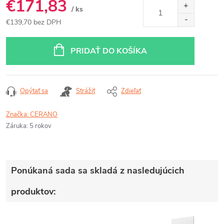
€171,83
/ ks
€139,70 bez DPH
Jednotková
cena:
PRIDAŤ DO KOŠÍKA
Opýtať sa
Strážiť
Zdieľať
Značka:
CERANO
Záruka
:
5 rokov
Ponúkaná sada sa skladá z nasledujúcich
produktov: