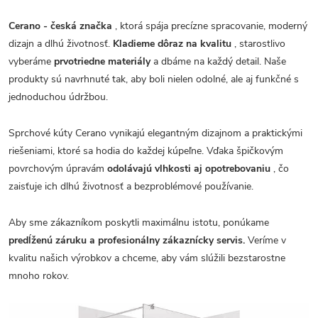
Cerano - česká značka
, ktorá spája precízne spracovanie, moderný
dizajn a dlhú životnosť.
Kladieme dôraz na kvalitu
, starostlivo
vyberáme
prvotriedne materiály
a dbáme na každý detail. Naše
produkty sú navrhnuté tak, aby boli nielen odolné, ale aj funkčné s
jednoduchou údržbou.
Sprchové kúty Cerano vynikajú elegantným dizajnom a praktickými
riešeniami, ktoré sa hodia do každej kúpeľne. Vďaka špičkovým
povrchovým úpravám
odolávajú vlhkosti aj opotrebovaniu
, čo
zaisťuje ich dlhú životnosť a bezproblémové používanie.
Aby sme zákazníkom poskytli maximálnu istotu, ponúkame
predĺženú záruku a profesionálny zákaznícky servis.
Veríme v
kvalitu našich výrobkov a chceme, aby vám slúžili bezstarostne
mnoho rokov.