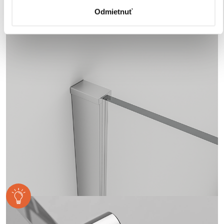
kúpeľňovom prostredí.
Odmietnuť