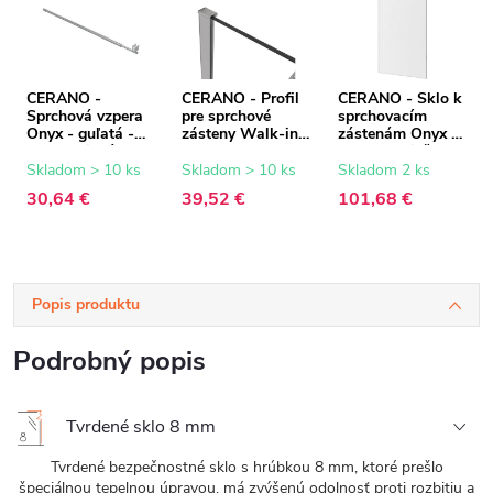
CERANO -
CERANO - Profil
CERANO - Sklo k
Sprchová vzpera
pre sprchové
sprchovacím
Onyx - guľatá -
zásteny Walk-in
zástenám Onyx -
teleskopická -
Onyx - 8 mm -
8 mm - mliečne
chróm - 77-140
chróm - 15 mm
sklo - 50x200 cm
Skladom > 10 ks
Skladom > 10 ks
Skladom 2 ks
cm
30,64 €
39,52 €
101,68 €
Popis produktu
Podrobný popis
Tvrdené sklo 8 mm
Tvrdené bezpečnostné sklo s hrúbkou 8 mm, ktoré prešlo
špeciálnou tepelnou úpravou, má zvýšenú odolnosť proti rozbitiu a