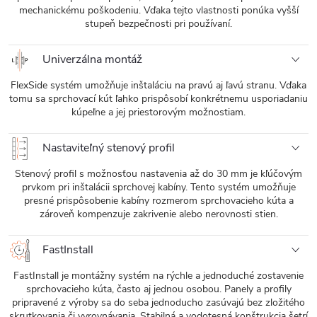
mechanickému poškodeniu. Vďaka tejto vlastnosti ponúka vyšší
stupeň bezpečnosti pri používaní.
Univerzálna montáž
FlexSide systém umožňuje inštaláciu na pravú aj ľavú stranu. Vďaka
tomu sa sprchovací kút ľahko prispôsobí konkrétnemu usporiadaniu
kúpeľne a jej priestorovým možnostiam.
Nastaviteľný stenový profil
Stenový profil s možnosťou nastavenia až do 30 mm je kľúčovým
prvkom pri inštalácii sprchovej kabíny. Tento systém umožňuje
presné prispôsobenie kabíny rozmerom sprchovacieho kúta a
zároveň kompenzuje zakrivenie alebo nerovnosti stien.
FastInstall
FastInstall je montážny systém na rýchle a jednoduché zostavenie
sprchovacieho kúta, často aj jednou osobou. Panely a profily
pripravené z výroby sa do seba jednoducho zasúvajú bez zložitého
skrutkovania či vyrovnávania. Stabilná a vodotesná konštrukcia šetrí