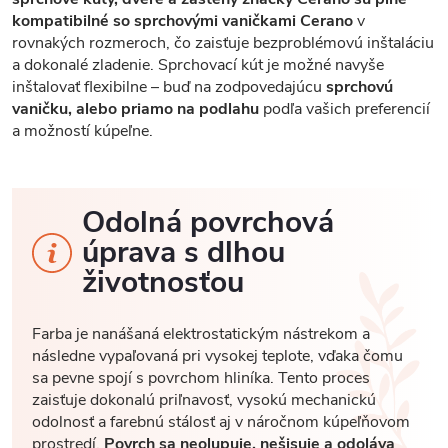
kompatibilné so sprchovými vaničkami Cerano
v
rovnakých rozmeroch, čo zaisťuje bezproblémovú inštaláciu
a dokonalé zladenie. Sprchovací kút je možné navyše
inštalovať flexibilne – buď na zodpovedajúcu
sprchovú
vaničku, alebo priamo na podlahu
podľa vašich preferencií
a možností kúpeľne.
Odolná povrchová
úprava s dlhou
životnosťou
Farba je nanášaná elektrostatickým nástrekom a
následne vypaľovaná pri vysokej teplote, vďaka čomu
sa pevne spojí s povrchom hliníka. Tento proces
zaisťuje dokonalú priľnavosť, vysokú mechanickú
odolnosť a farebnú stálosť aj v náročnom kúpeľňovom
prostredí.
Povrch sa neolupuje, nešisuje a odoláva