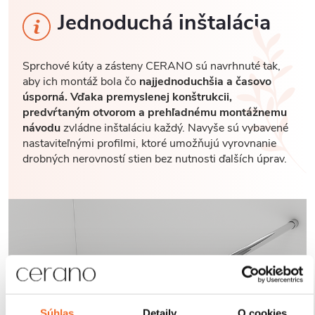
Jednoduchá inštalácia
Sprchové kúty a zásteny CERANO sú navrhnuté tak,
aby ich montáž bola čo
najjednoduchšia a časovo
úsporná. Vďaka premyslenej konštrukcii,
predvŕtaným otvorom a prehľadnému montážnemu
návodu
zvládne inštaláciu každý. Navyše sú vybavené
nastaviteľnými profilmi, ktoré umožňujú vyrovnanie
drobných nerovností stien bez nutnosti ďalších úprav.
Súhlas
Detaily
O cookies