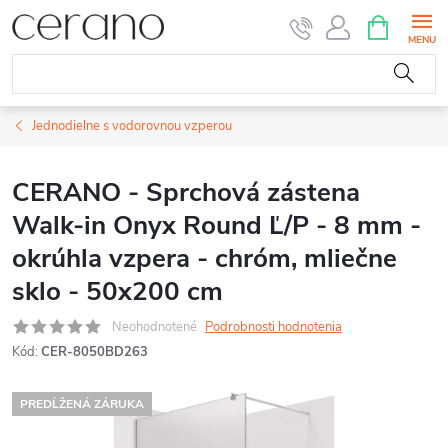
Prejsť
NÁKUPN
KOŠÍK
na
obsah
Jednodielne s vodorovnou vzperou
CERANO - Sprchová zástena
Walk-in Onyx Round Ľ/P - 8 mm -
okrúhla vzpera - chróm, mliečne
sklo - 50x200 cm
Neohodnotené
Podrobnosti hodnotenia
Kód:
CER-8050BD263
PREDĹŽENÁ ZÁRUKA