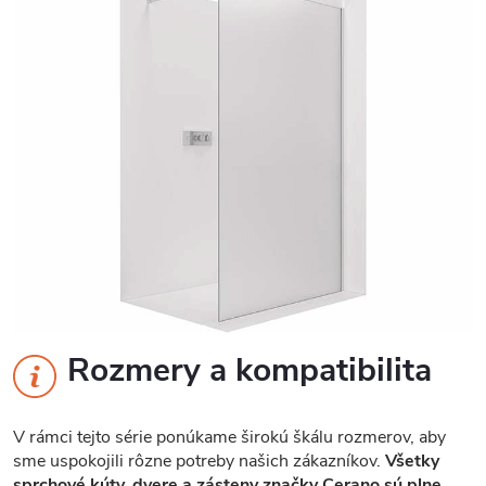
Rozmery a kompatibilita
V rámci tejto série ponúkame širokú škálu rozmerov, aby
sme uspokojili rôzne potreby našich zákazníkov.
Všetky
sprchové kúty, dvere a zásteny značky Cerano sú plne