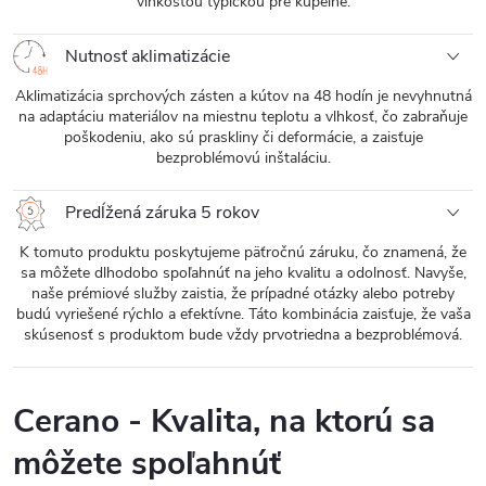
vlhkosťou typickou pre kúpeľne.
Nutnosť aklimatizácie
Aklimatizácia sprchových zásten a kútov na 48 hodín je nevyhnutná
na adaptáciu materiálov na miestnu teplotu a vlhkosť, čo zabraňuje
poškodeniu, ako sú praskliny či deformácie, a zaisťuje
bezproblémovú inštaláciu.
Predĺžená záruka 5 rokov
K tomuto produktu poskytujeme päťročnú záruku, čo znamená, že
sa môžete dlhodobo spoľahnúť na jeho kvalitu a odolnosť. Navyše,
naše prémiové služby zaistia, že prípadné otázky alebo potreby
budú vyriešené rýchlo a efektívne. Táto kombinácia zaisťuje, že vaša
skúsenosť s produktom bude vždy prvotriedna a bezproblémová.
Cerano - Kvalita, na ktorú sa
môžete spoľahnúť