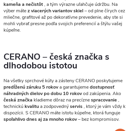
kameňa a nečistôt
, a tým výrazne uľahčuje údržbu. Na
výber máte
z viacerých variantov skiel
– od plne čírych cez
mliečne, grafitové až po dekoratívne prevedenie, aby ste si
mohli vybrať presne podľa svojich preferencií a štýlu vašej
kúpeľne.
CERANO – česká značka s
dlhodobou istotou
Na všetky sprchové kúty a zásteny CERANO poskytujeme
predĺženú záruku 5 rokov
a garantujeme
dostupnosť
náhradných dielov po dobu 10 rokov
od zakúpenia. Ako
česká značka
kladieme dôraz na precízne
spracovanie
,
technickú
kvalitu
a zodpovedný
servis
, ktorý je vám vždy k
dispozícii. S CERANO máte istotu kúpeľne, ktorá funguje
spoľahlivo dnes aj za mnoho rokov
– bez kompromisov.