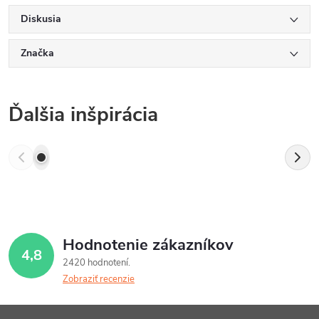
Diskusia
Značka
Ďalšia inšpirácia
Hodnotenie zákazníkov
4,8
2420 hodnotení
Zobraziť recenzie
Z