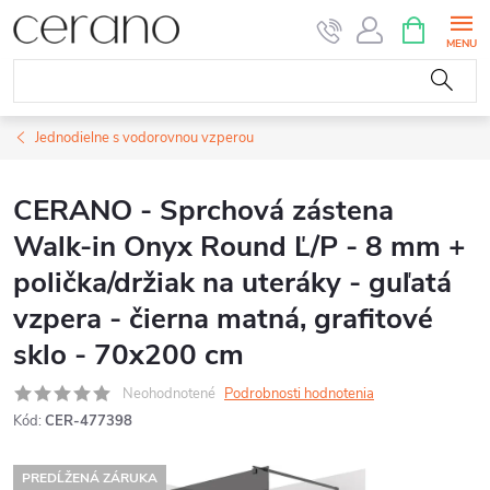
Prejsť
NÁKUPN
KOŠÍK
na
obsah
Jednodielne s vodorovnou vzperou
CERANO - Sprchová zástena
Walk-in Onyx Round Ľ/P - 8 mm +
polička/držiak na uteráky - guľatá
vzpera - čierna matná, grafitové
sklo - 70x200 cm
Neohodnotené
Podrobnosti hodnotenia
Kód:
CER-477398
PREDĹŽENÁ ZÁRUKA