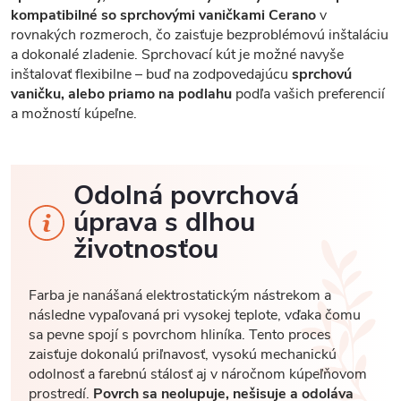
kompatibilné so sprchovými vaničkami Cerano
v
rovnakých rozmeroch, čo zaisťuje bezproblémovú inštaláciu
a dokonalé zladenie. Sprchovací kút je možné navyše
inštalovať flexibilne – buď na zodpovedajúcu
sprchovú
vaničku, alebo priamo na podlahu
podľa vašich preferencií
a možností kúpeľne.
Odolná povrchová
úprava s dlhou
životnosťou
Farba je nanášaná elektrostatickým nástrekom a
následne vypaľovaná pri vysokej teplote, vďaka čomu
sa pevne spojí s povrchom hliníka. Tento proces
zaisťuje dokonalú priľnavosť, vysokú mechanickú
odolnosť a farebnú stálosť aj v náročnom kúpeľňovom
prostredí.
Povrch sa neolupuje, nešisuje a odoláva