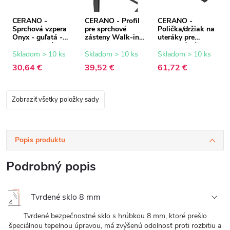
CERANO -
CERANO - Profil
CERANO -
Sprchová vzpera
pre sprchové
Polička/držiak na
Onyx - guľatá -
zásteny Walk-in
uteráky pre
teleskopická -
Onyx - 8 mm -
sprchovú zástenu
čierna matná -
čierna matná - 15
Walk-In - 8-10
Skladom > 10 ks
Skladom > 10 ks
Skladom > 10 ks
77-140 cm
mm
mm - čierna
30,64 €
39,52 €
61,72 €
matná - 30 až
160 cm
Zobraziť všetky položky sady
Popis produktu
Podrobný popis
Tvrdené sklo 8 mm
Tvrdené bezpečnostné sklo s hrúbkou 8 mm, ktoré prešlo
špeciálnou tepelnou úpravou, má zvýšenú odolnosť proti rozbitiu a