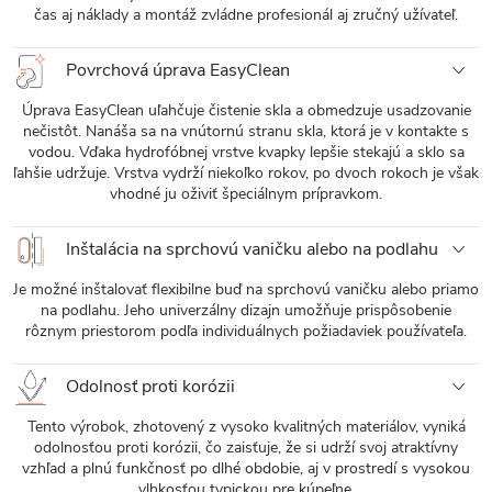
čas aj náklady a montáž zvládne profesionál aj zručný užívateľ.
Povrchová úprava EasyClean
Úprava EasyClean uľahčuje čistenie skla a obmedzuje usadzovanie
nečistôt. Nanáša sa na vnútornú stranu skla, ktorá je v kontakte s
vodou. Vďaka hydrofóbnej vrstve kvapky lepšie stekajú a sklo sa
ľahšie udržuje. Vrstva vydrží niekoľko rokov, po dvoch rokoch je však
vhodné ju oživiť špeciálnym prípravkom.
Inštalácia na sprchovú vaničku alebo na podlahu
Je možné inštalovať flexibilne buď na sprchovú vaničku alebo priamo
na podlahu. Jeho univerzálny dizajn umožňuje prispôsobenie
rôznym priestorom podľa individuálnych požiadaviek používateľa.
Odolnosť proti korózii
Tento výrobok, zhotovený z vysoko kvalitných materiálov, vyniká
odolnosťou proti korózii, čo zaisťuje, že si udrží svoj atraktívny
vzhľad a plnú funkčnosť po dlhé obdobie, aj v prostredí s vysokou
vlhkosťou typickou pre kúpeľne.