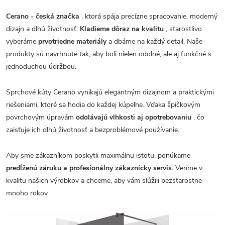
Cerano - česká značka
, ktorá spája precízne spracovanie, moderný
dizajn a dlhú životnosť.
Kladieme dôraz na kvalitu
, starostlivo
vyberáme
prvotriedne materiály
a dbáme na každý detail. Naše
produkty sú navrhnuté tak, aby boli nielen odolné, ale aj funkčné s
jednoduchou údržbou.
Sprchové kúty Cerano vynikajú elegantným dizajnom a praktickými
riešeniami, ktoré sa hodia do každej kúpeľne. Vďaka špičkovým
povrchovým úpravám
odolávajú vlhkosti aj opotrebovaniu
, čo
zaisťuje ich dlhú životnosť a bezproblémové používanie.
Aby sme zákazníkom poskytli maximálnu istotu, ponúkame
predĺženú záruku a profesionálny zákaznícky servis.
Veríme v
kvalitu našich výrobkov a chceme, aby vám slúžili bezstarostne
mnoho rokov.