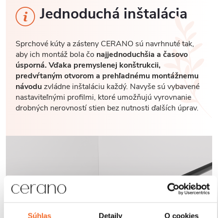
Jednoduchá inštalácia
Sprchové kúty a zásteny CERANO sú navrhnuté tak,
aby ich montáž bola čo
najjednoduchšia a časovo
úsporná. Vďaka premyslenej konštrukcii,
predvŕtaným otvorom a prehľadnému montážnemu
návodu
zvládne inštaláciu každý. Navyše sú vybavené
nastaviteľnými profilmi, ktoré umožňujú vyrovnanie
drobných nerovností stien bez nutnosti ďalších úprav.
Súhlas
Detaily
O cookies