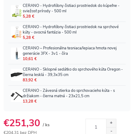
€251,30
/ ks
€204,31 bez DPH