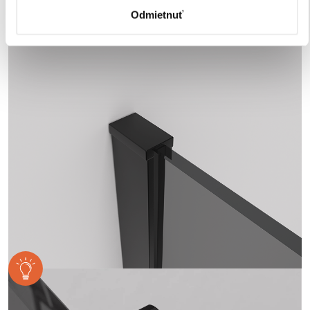
kúpeľňovom prostredí.
Odmietnuť