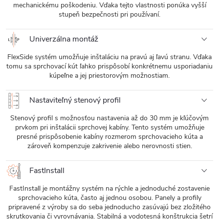
mechanickému poškodeniu. Vďaka tejto vlastnosti ponúka vyšší
stupeň bezpečnosti pri používaní.
Univerzálna montáž
FlexSide systém umožňuje inštaláciu na pravú aj ľavú stranu. Vďaka
tomu sa sprchovací kút ľahko prispôsobí konkrétnemu usporiadaniu
kúpeľne a jej priestorovým možnostiam.
Nastaviteľný stenový profil
Stenový profil s možnosťou nastavenia až do 30 mm je kľúčovým
prvkom pri inštalácii sprchovej kabíny. Tento systém umožňuje
presné prispôsobenie kabíny rozmerom sprchovacieho kúta a
zároveň kompenzuje zakrivenie alebo nerovnosti stien.
FastInstall
FastInstall je montážny systém na rýchle a jednoduché zostavenie
sprchovacieho kúta, často aj jednou osobou. Panely a profily
pripravené z výroby sa do seba jednoducho zasúvajú bez zložitého
skrutkovania či vyrovnávania. Stabilná a vodotesná konštrukcia šetrí