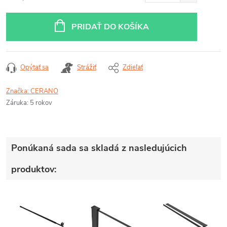
Jednotková
cena:
PRIDAŤ DO KOŠÍKA
Opýtať sa
Strážiť
Zdieľať
Značka:
CERANO
Záruka
:
5 rokov
Ponúkaná sada sa skladá z nasledujúcich
produktov: