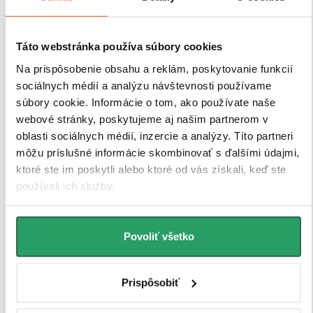
Táto webstránka používa súbory cookies
Na prispôsobenie obsahu a reklám, poskytovanie funkcií
sociálnych médií a analýzu návštevnosti používame
súbory cookie. Informácie o tom, ako používate naše
webové stránky, poskytujeme aj našim partnerom v
Robustné profily pre
oblasti sociálnych médií, inzercie a analýzy. Títo partneri
maximálnu stabilitu
môžu príslušné informácie skombinovať s ďalšími údajmi,
ktoré ste im poskytli alebo ktoré od vás získali, keď ste
používali ich služby.
Sprchové kúty a zásteny CERANO sú vybavené
odolnými hliníkovými profilmi s výškou 200 cm a
hrúbkou 1,5 cm
, ktoré zaisťujú
pevné uchytenie skla
Povoliť všetko
a stabilitu celej konštrukcie
. Vďaka
kompenzácii
drobných nerovností stien
je inštalácia rýchla, presná
a bez nutnosti ďalších stavebných zásahov.
Prispôsobiť
Antikorózna úprava
navyše garantuje dlhú životnosť
aj pri každodennom používaní v náročnom