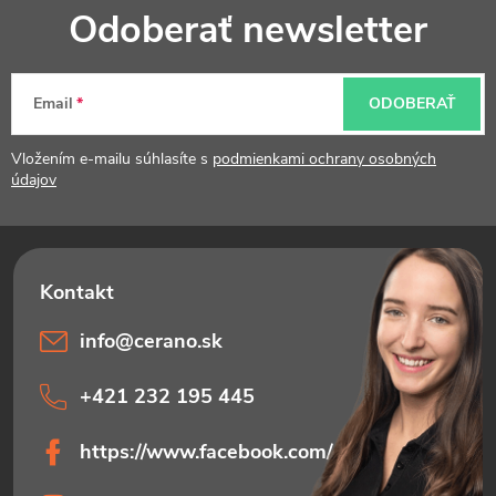
Odoberať newsletter
á
p
Email
ODOBERAŤ
ä
t
Vložením e-mailu súhlasíte s
podmienkami ochrany osobných
údajov
i
e
info
@
cerano.sk
+421 232 195 445
https://www.facebook.com/ceranosk