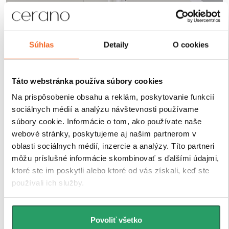
Robustné profily pre
Súhlas
Detaily
O cookies
maximálnu stabilitu
Sprchové kúty a zásteny CERANO sú vybavené
Táto webstránka používa súbory cookies
odolnými hliníkovými profilmi s výškou 200 cm a
Na prispôsobenie obsahu a reklám, poskytovanie funkcií
hrúbkou 1,5 cm
, ktoré zaisťujú
pevné uchytenie skla
sociálnych médií a analýzu návštevnosti používame
a stabilitu celej konštrukcie
. Vďaka
kompenzácii
súbory cookie. Informácie o tom, ako používate naše
drobných nerovností stien
je inštalácia rýchla, presná
webové stránky, poskytujeme aj našim partnerom v
a bez nutnosti ďalších stavebných zásahov.
Antikorózna úprava
navyše garantuje dlhú životnosť
oblasti sociálnych médií, inzercie a analýzy. Títo partneri
aj pri každodennom používaní v náročnom
môžu príslušné informácie skombinovať s ďalšími údajmi,
kúpeľňovom prostredí.
ktoré ste im poskytli alebo ktoré od vás získali, keď ste
používali ich služby.
Povoliť všetko