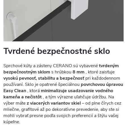
Tvrdené bezpečnostné sklo
Sprchové kúty a zásteny CERANO sú vybavené
tvrdeným
bezpečnostným sklom
s hrúbkou
8 mm
, ktoré zaisťuje
vysokú pevnosť, stabilitu a bezpečnosť
pri každodennom
používaní. Sklo je opatrené špeciálnou
povrchovou úpravou
Easy Clean
, ktorá
minimalizuje usadzovanie vodného
kameňa a nečistôt
, a tým výrazne uľahčuje údržbu. Na
výber máte
z viacerých variantov skiel
– od plne čírych cez
mliečne, grafitové až po dekoratívne prevedenie, aby ste si
mohli vybrať presne podľa svojich preferencií a štýlu vašej
kúpeľne.