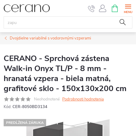
Prejsť
NÁKUPN
KOŠÍK
na
obsah
Dvojdielne variabilné s vodorovnými vzperami
CERANO - Sprchová zástena
Walk-in Onyx TL/P - 8 mm -
hranatá vzpera - biela matná,
grafitové sklo - 150x130x200 cm
Neohodnotené
Podrobnosti hodnotenia
Kód:
CER-8050BD3134
PREDĹŽENÁ ZÁRUKA