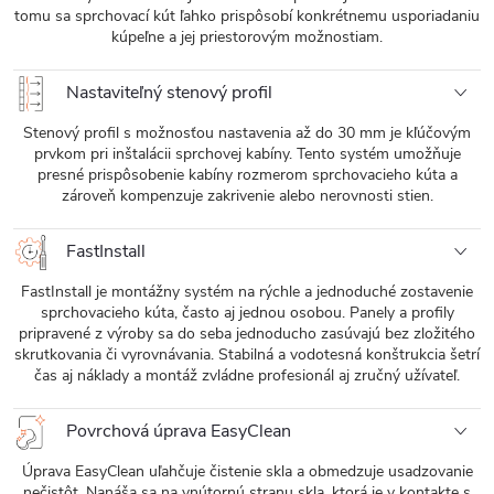
tomu sa sprchovací kút ľahko prispôsobí konkrétnemu usporiadaniu
kúpeľne a jej priestorovým možnostiam.
Nastaviteľný stenový profil
Stenový profil s možnosťou nastavenia až do 30 mm je kľúčovým
prvkom pri inštalácii sprchovej kabíny. Tento systém umožňuje
presné prispôsobenie kabíny rozmerom sprchovacieho kúta a
zároveň kompenzuje zakrivenie alebo nerovnosti stien.
FastInstall
FastInstall je montážny systém na rýchle a jednoduché zostavenie
sprchovacieho kúta, často aj jednou osobou. Panely a profily
pripravené z výroby sa do seba jednoducho zasúvajú bez zložitého
skrutkovania či vyrovnávania. Stabilná a vodotesná konštrukcia šetrí
čas aj náklady a montáž zvládne profesionál aj zručný užívateľ.
Povrchová úprava EasyClean
Úprava EasyClean uľahčuje čistenie skla a obmedzuje usadzovanie
nečistôt. Nanáša sa na vnútornú stranu skla, ktorá je v kontakte s