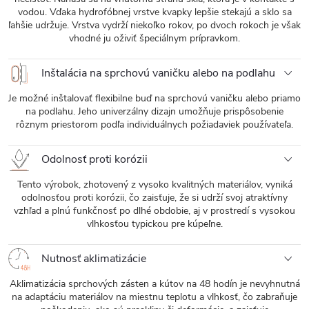
vodou. Vďaka hydrofóbnej vrstve kvapky lepšie stekajú a sklo sa
ľahšie udržuje. Vrstva vydrží niekoľko rokov, po dvoch rokoch je však
vhodné ju oživiť špeciálnym prípravkom.
Inštalácia na sprchovú vaničku alebo na podlahu
Je možné inštalovať flexibilne buď na sprchovú vaničku alebo priamo
na podlahu. Jeho univerzálny dizajn umožňuje prispôsobenie
rôznym priestorom podľa individuálnych požiadaviek používateľa.
Odolnosť proti korózii
Tento výrobok, zhotovený z vysoko kvalitných materiálov, vyniká
odolnosťou proti korózii, čo zaisťuje, že si udrží svoj atraktívny
vzhľad a plnú funkčnosť po dlhé obdobie, aj v prostredí s vysokou
vlhkosťou typickou pre kúpeľne.
Nutnosť aklimatizácie
Aklimatizácia sprchových zásten a kútov na 48 hodín je nevyhnutná
na adaptáciu materiálov na miestnu teplotu a vlhkosť, čo zabraňuje