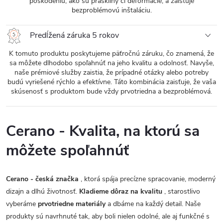
poškodeniu, ako sú praskliny či deformácie, a zaisťuje
bezproblémovú inštaláciu.
Predĺžená záruka 5 rokov
K tomuto produktu poskytujeme päťročnú záruku, čo znamená, že
sa môžete dlhodobo spoľahnúť na jeho kvalitu a odolnosť. Navyše,
naše prémiové služby zaistia, že prípadné otázky alebo potreby
budú vyriešené rýchlo a efektívne. Táto kombinácia zaisťuje, že vaša
skúsenosť s produktom bude vždy prvotriedna a bezproblémová.
Cerano - Kvalita, na ktorú sa
môžete spoľahnúť
Cerano - česká značka
, ktorá spája precízne spracovanie, moderný
dizajn a dlhú životnosť.
Kladieme dôraz na kvalitu
, starostlivo
vyberáme
prvotriedne materiály
a dbáme na každý detail. Naše
produkty sú navrhnuté tak, aby boli nielen odolné, ale aj funkčné s