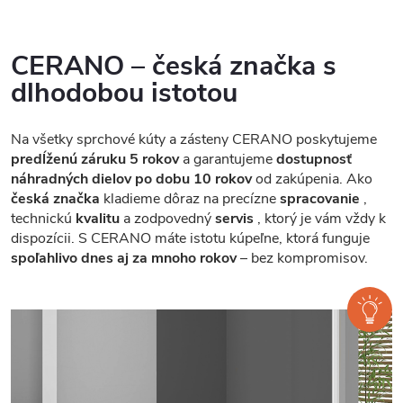
CERANO – česká značka s
dlhodobou istotou
Na všetky sprchové kúty a zásteny CERANO poskytujeme
predĺženú záruku 5 rokov
a garantujeme
dostupnosť
náhradných dielov po dobu 10 rokov
od zakúpenia. Ako
česká značka
kladieme dôraz na precízne
spracovanie
,
technickú
kvalitu
a zodpovedný
servis
, ktorý je vám vždy k
dispozícii. S CERANO máte istotu kúpeľne, ktorá funguje
spoľahlivo dnes aj za mnoho rokov
– bez kompromisov.