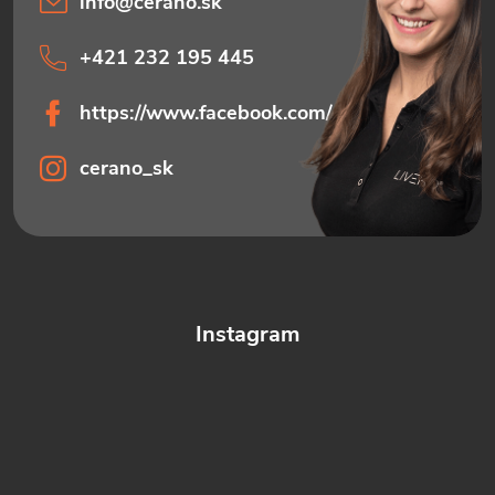
info
@
cerano.sk
+421 232 195 445
https://www.facebook.com/ceranosk
cerano_sk
Instagram