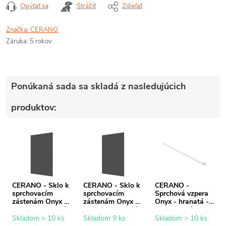
Opýtať sa
Strážiť
Zdieľať
Značka:
CERANO
Záruka
:
5 rokov
Ponúkaná sada sa skladá z nasledujúcich
produktov:
CERANO - Sklo k
CERANO - Sklo k
CERANO -
sprchovacím
sprchovacím
Sprchová vzpera
zástenám Onyx -
zástenám Onyx -
Onyx - hranatá -
8 mm - grafitové
8 mm - grafitové
biela matná - 150
sklo - 130x200
sklo - 150x200
cm
Skladom > 10 ks
Skladom 9 ks
Skladom > 10 ks
cm
cm