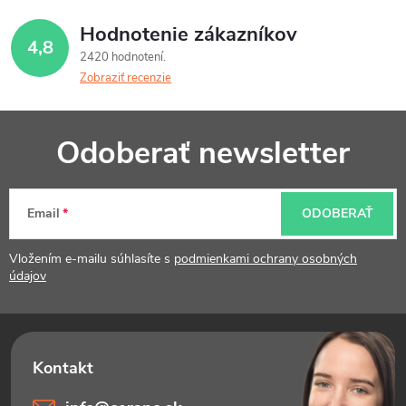
Hodnotenie zákazníkov
4,8
2420 hodnotení
Zobraziť recenzie
Z
Odoberať newsletter
á
p
Email
ODOBERAŤ
ä
t
Vložením e-mailu súhlasíte s
podmienkami ochrany osobných
údajov
i
e