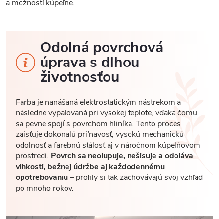
a možností kúpeľne.
Odolná povrchová
úprava s dlhou
životnosťou
Farba je nanášaná elektrostatickým nástrekom a
následne vypaľovaná pri vysokej teplote, vďaka čomu
sa pevne spojí s povrchom hliníka. Tento proces
zaisťuje dokonalú priľnavosť, vysokú mechanickú
odolnosť a farebnú stálosť aj v náročnom kúpeľňovom
prostredí.
Povrch sa neolupuje, nešisuje a odoláva
vlhkosti, bežnej údržbe aj každodennému
opotrebovaniu
– profily si tak zachovávajú svoj vzhľad
po mnoho rokov.