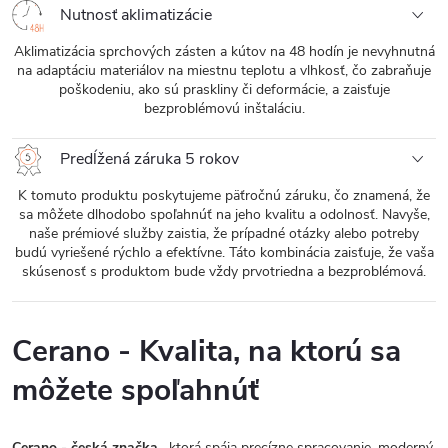
Nutnosť aklimatizácie
Aklimatizácia sprchových zásten a kútov na 48 hodín je nevyhnutná
na adaptáciu materiálov na miestnu teplotu a vlhkosť, čo zabraňuje
poškodeniu, ako sú praskliny či deformácie, a zaisťuje
bezproblémovú inštaláciu.
Predĺžená záruka 5 rokov
K tomuto produktu poskytujeme päťročnú záruku, čo znamená, že
sa môžete dlhodobo spoľahnúť na jeho kvalitu a odolnosť. Navyše,
naše prémiové služby zaistia, že prípadné otázky alebo potreby
budú vyriešené rýchlo a efektívne. Táto kombinácia zaisťuje, že vaša
skúsenosť s produktom bude vždy prvotriedna a bezproblémová.
Cerano - Kvalita, na ktorú sa
môžete spoľahnúť
Cerano - česká značka
, ktorá spája precízne spracovanie, moderný