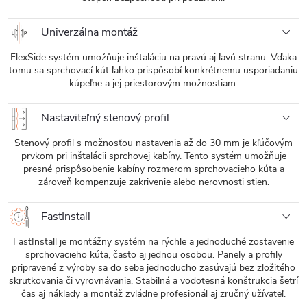
Univerzálna montáž
FlexSide systém umožňuje inštaláciu na pravú aj ľavú stranu. Vďaka
tomu sa sprchovací kút ľahko prispôsobí konkrétnemu usporiadaniu
kúpeľne a jej priestorovým možnostiam.
Nastaviteľný stenový profil
Stenový profil s možnosťou nastavenia až do 30 mm je kľúčovým
prvkom pri inštalácii sprchovej kabíny. Tento systém umožňuje
presné prispôsobenie kabíny rozmerom sprchovacieho kúta a
zároveň kompenzuje zakrivenie alebo nerovnosti stien.
FastInstall
FastInstall je montážny systém na rýchle a jednoduché zostavenie
sprchovacieho kúta, často aj jednou osobou. Panely a profily
pripravené z výroby sa do seba jednoducho zasúvajú bez zložitého
skrutkovania či vyrovnávania. Stabilná a vodotesná konštrukcia šetrí
čas aj náklady a montáž zvládne profesionál aj zručný užívateľ.