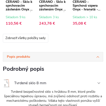
CERANO - Sklo k
CERANO - Sklo k
CERANO -
sprchovacím
sprchovacím
Sprchová vzpera
zástenám Onyx -
zástenám Onyx -
Onyx - hranatá -
8 mm - grafitové
8 mm - grafitové
biela matná - 150
sklo - 60x200 cm
sklo - 160x200
cm
Skladom 9 ks
Skladom 3 ks
Skladom > 10 ks
cm
110,56 €
243,76 €
35,08 €
Zobraziť všetky položky sady
Popis produktu
Podrobný popis
Tvrdené sklo 8 mm
Tvrdené bezpečnostné sklo s hrúbkou 8 mm, ktoré prešlo
špeciálnou tepelnou úpravou, má zvýšenú odolnosť proti rozbitiu a
mechanickému poškodeniu. Vďaka tejto vlastnosti ponúka vyšší
stupeň bezpečnosti pri používaní.