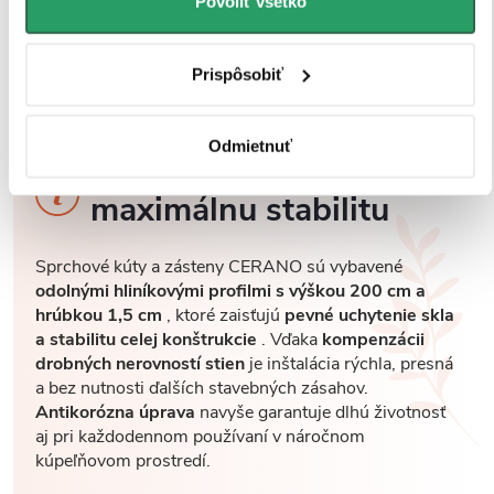
Povoliť všetko
Prispôsobiť
Odmietnuť
Robustné profily pre
maximálnu stabilitu
Sprchové kúty a zásteny CERANO sú vybavené
odolnými hliníkovými profilmi s výškou 200 cm a
hrúbkou 1,5 cm
, ktoré zaisťujú
pevné uchytenie skla
a stabilitu celej konštrukcie
. Vďaka
kompenzácii
drobných nerovností stien
je inštalácia rýchla, presná
a bez nutnosti ďalších stavebných zásahov.
Antikorózna úprava
navyše garantuje dlhú životnosť
aj pri každodennom používaní v náročnom
kúpeľňovom prostredí.