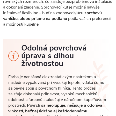
rovnakých rozmeroch, čo zaisťuje bezproblémovú inštaláciu
a dokonalé zladenie. Sprchovací kút je možné navyše
inštalovať flexibilne – buď na zodpovedajúcu
sprchovú
vaničku, alebo priamo na podlahu
podľa vašich preferencií
a možností kúpeľne.
Odolná povrchová
úprava s dlhou
životnosťou
Farba je nanášaná elektrostatickým nástrekom a
následne vypaľovaná pri vysokej teplote, vďaka čomu
sa pevne spojí s povrchom hliníka. Tento proces
zaisťuje dokonalú priľnavosť, vysokú mechanickú
odolnosť a farebnú stálosť aj v náročnom kúpeľňovom
prostredí.
Povrch sa neolupuje, nešisuje a odoláva
vlhkosti, bežnej údržbe aj každodennému