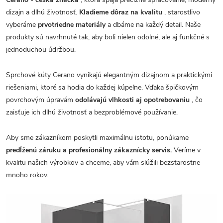
dizajn a dlhú životnosť.
Kladieme dôraz na kvalitu
, starostlivo
vyberáme
prvotriedne materiály
a dbáme na každý detail. Naše
produkty sú navrhnuté tak, aby boli nielen odolné, ale aj funkčné s
jednoduchou údržbou.
Sprchové kúty Cerano vynikajú elegantným dizajnom a praktickými
riešeniami, ktoré sa hodia do každej kúpeľne. Vďaka špičkovým
povrchovým úpravám
odolávajú vlhkosti aj opotrebovaniu
, čo
zaisťuje ich dlhú životnosť a bezproblémové používanie.
Aby sme zákazníkom poskytli maximálnu istotu, ponúkame
predĺženú záruku a profesionálny zákaznícky servis.
Veríme v
kvalitu našich výrobkov a chceme, aby vám slúžili bezstarostne
mnoho rokov.