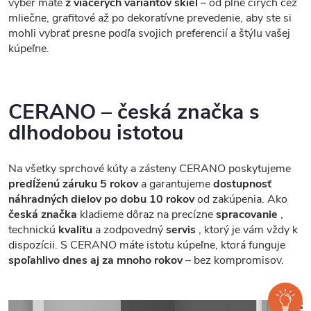
výber máte
z viacerých variantov skiel
– od plne čírych cez
mliečne, grafitové až po dekoratívne prevedenie, aby ste si
mohli vybrať presne podľa svojich preferencií a štýlu vašej
kúpeľne.
CERANO – česká značka s
dlhodobou istotou
Na všetky sprchové kúty a zásteny CERANO poskytujeme
predĺženú záruku 5 rokov
a garantujeme
dostupnosť
náhradných dielov po dobu 10 rokov
od zakúpenia. Ako
česká značka
kladieme dôraz na precízne
spracovanie
,
technickú
kvalitu
a zodpovedný
servis
, ktorý je vám vždy k
dispozícii. S CERANO máte istotu kúpeľne, ktorá funguje
spoľahlivo dnes aj za mnoho rokov
– bez kompromisov.