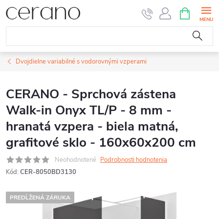
Prejsť
NÁKUPN
KOŠÍK
na
obsah
Dvojdielne variabilné s vodorovnými vzperami
CERANO - Sprchová zástena
Walk-in Onyx TL/P - 8 mm -
hranatá vzpera - biela matná,
grafitové sklo - 160x60x200 cm
Neohodnotené
Podrobnosti hodnotenia
Kód:
CER-8050BD3130
PREDĹŽENÁ ZÁRUKA