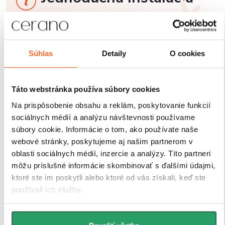
Sprchové kúty a zásteny CERANO sú navrhnuté tak,
aby ich montáž bola čo
najjednoduchšia a časovo
úsporná. Vďaka premyslenej konštrukcii,
Súhlas
Detaily
O cookies
predvŕtaným otvorom a prehľadnému montážnemu
návodu
zvládne inštaláciu každý. Navyše sú vybavené
nastaviteľnými profilmi, ktoré umožňujú vyrovnanie
Táto webstránka používa súbory cookies
drobných nerovností stien bez nutnosti ďalších úprav.
Na prispôsobenie obsahu a reklám, poskytovanie funkcií
sociálnych médií a analýzu návštevnosti používame
súbory cookie. Informácie o tom, ako používate naše
webové stránky, poskytujeme aj našim partnerom v
oblasti sociálnych médií, inzercie a analýzy. Títo partneri
môžu príslušné informácie skombinovať s ďalšími údajmi,
ktoré ste im poskytli alebo ktoré od vás získali, keď ste
používali ich služby.