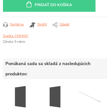
cena:
PRIDAŤ DO KOŠÍKA
Opýtať sa
Strážiť
Zdieľať
Značka:
CERANO
Záruka
:
5 rokov
Ponúkaná sada sa skladá z nasledujúcich
produktov: