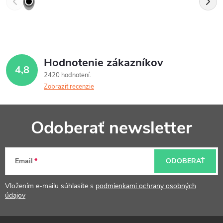
Hodnotenie zákazníkov
4,8
2420 hodnotení
Zobraziť recenzie
Z
Odoberať newsletter
á
p
Email
ODOBERAŤ
ä
t
Vložením e-mailu súhlasíte s
podmienkami ochrany osobných
údajov
i