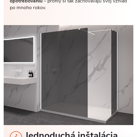
opotrebovaniu
– profily si tak zachovávajú svoj vzhľad
po mnoho rokov.
Jednoduchá inštalácia