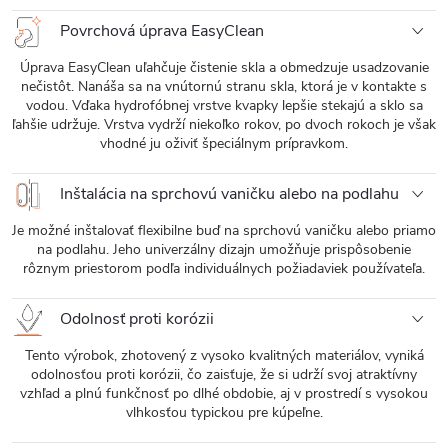
Povrchová úprava EasyClean
Úprava EasyClean uľahčuje čistenie skla a obmedzuje usadzovanie
nečistôt. Nanáša sa na vnútornú stranu skla, ktorá je v kontakte s
vodou. Vďaka hydrofóbnej vrstve kvapky lepšie stekajú a sklo sa
ľahšie udržuje. Vrstva vydrží niekoľko rokov, po dvoch rokoch je však
vhodné ju oživiť špeciálnym prípravkom.
Inštalácia na sprchovú vaničku alebo na podlahu
Je možné inštalovať flexibilne buď na sprchovú vaničku alebo priamo
na podlahu. Jeho univerzálny dizajn umožňuje prispôsobenie
rôznym priestorom podľa individuálnych požiadaviek používateľa.
Odolnosť proti korózii
Tento výrobok, zhotovený z vysoko kvalitných materiálov, vyniká
odolnosťou proti korózii, čo zaisťuje, že si udrží svoj atraktívny
vzhľad a plnú funkčnosť po dlhé obdobie, aj v prostredí s vysokou
vlhkosťou typickou pre kúpeľne.