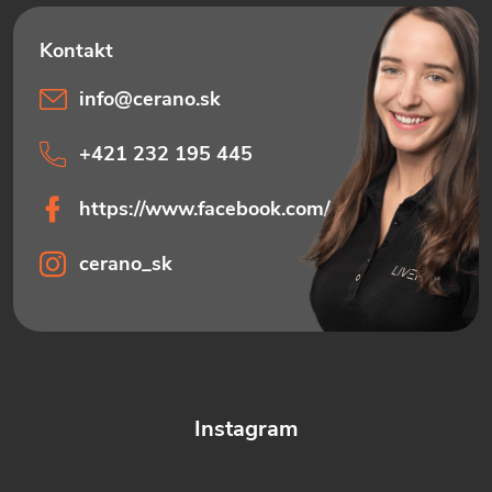
e
info
@
cerano.sk
+421 232 195 445
https://www.facebook.com/ceranosk
cerano_sk
Instagram