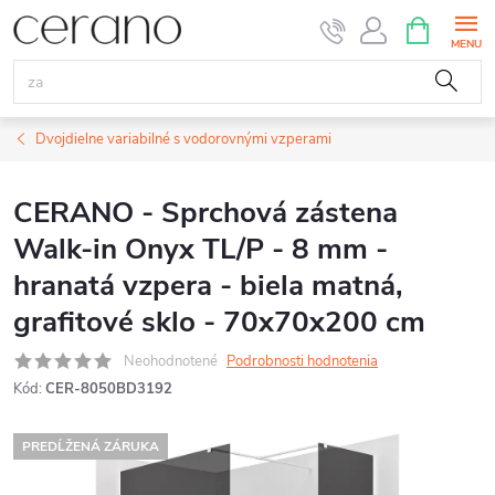
Prejsť
NÁKUPN
KOŠÍK
na
obsah
Dvojdielne variabilné s vodorovnými vzperami
CERANO - Sprchová zástena
Walk-in Onyx TL/P - 8 mm -
hranatá vzpera - biela matná,
grafitové sklo - 70x70x200 cm
Neohodnotené
Podrobnosti hodnotenia
Kód:
CER-8050BD3192
PREDĹŽENÁ ZÁRUKA