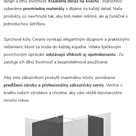
dizajn a dlhú životnosť.
Kladieme dôraz na kvalitu
, starostlivo
vyberáme
prvotriedne materiály
a dbáme na každý detail. Naše
produkty sú navrhnuté tak, aby boli nielen odolné, ale aj funkčné s
jednoduchou údržbou.
Sprchové kúty Cerano vynikajú elegantným dizajnom a praktickými
riešeniami, ktoré sa hodia do každej kúpeľne. Vďaka špičkovým
povrchovým úpravám
odolávajú vlhkosti aj opotrebovaniu
, čo
zaisťuje ich dlhú životnosť a bezproblémové používanie.
Aby sme zákazníkom poskytli maximálnu istotu, ponúkame
predĺženú záruku a profesionálny zákaznícky servis.
Veríme v
kvalitu našich výrobkov a chceme, aby vám slúžili bezstarostne
mnoho rokov.