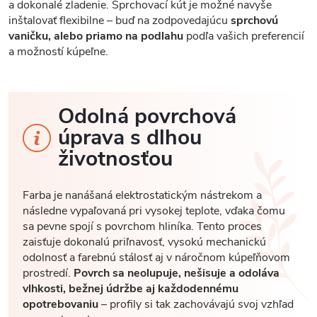
a dokonalé zladenie. Sprchovací kút je možné navyše
inštalovať flexibilne – buď na zodpovedajúcu
sprchovú
vaničku, alebo priamo na podlahu
podľa vašich preferencií
a možností kúpeľne.
Odolná povrchová
úprava s dlhou
životnosťou
Farba je nanášaná elektrostatickým nástrekom a
následne vypaľovaná pri vysokej teplote, vďaka čomu
sa pevne spojí s povrchom hliníka. Tento proces
zaisťuje dokonalú priľnavosť, vysokú mechanickú
odolnosť a farebnú stálosť aj v náročnom kúpeľňovom
prostredí.
Povrch sa neolupuje, nešisuje a odoláva
vlhkosti, bežnej údržbe aj každodennému
opotrebovaniu
– profily si tak zachovávajú svoj vzhľad