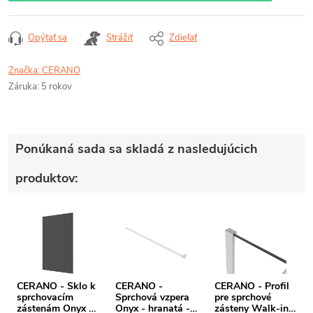
Opýtať sa
Strážiť
Zdieľať
Značka:
CERANO
Záruka
:
5 rokov
Ponúkaná sada sa skladá z nasledujúcich
produktov:
CERANO - Sklo k
CERANO -
CERANO - Profil
sprchovacím
Sprchová vzpera
pre sprchové
zástenám Onyx -
Onyx - hranatá -
zásteny Walk-in