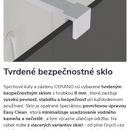
Tvrdené bezpečnostné sklo
Sprchové kúty a zásteny CERANO sú vybavené
tvrdeným
bezpečnostným sklom
s hrúbkou
8 mm
, ktoré zaisťuje
vysokú pevnosť, stabilitu a bezpečnosť
pri každodennom
používaní. Sklo je opatrené špeciálnou
povrchovou úpravou
Easy Clean
, ktorá
minimalizuje usadzovanie vodného
kameňa a nečistôt
, a tým výrazne uľahčuje údržbu. Na
výber máte
z viacerých variantov skiel
– od plne čírych cez