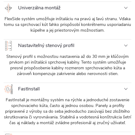
Univerzálna montáž
FlexSide systém umožňuje inštaláciu na pravú aj ľavú stranu. Vďaka
tomu sa sprchovací kút ľahko prispôsobí konkrétnemu usporiadaniu
kúpeľne a jej priestorovým možnostiam.
Nastaviteľný stenový profil
Stenový profil s možnosťou nastavenia až do 30 mm je kľúčovým
prvkom pri inštalácii sprchovej kabíny. Tento systém umožňuje
presné prispôsobenie kabíny rozmerom sprchovacieho kúta a
zároveň kompenzuje zakrivenie alebo nerovnosti stien.
FastInstall
FastInstall je montážny systém na rýchle a jednoduché zostavenie
sprchovacieho kúta, často aj jednou osobou. Panely a profily
pripravené z výroby sa do seba jednoducho zasúvajú bez zložitého
skrutkovania či vyrovnávania. Stabilná a vodotesná konštrukcia šetrí
čas aj náklady a montáž zvládne profesionál aj zručný užívateľ.