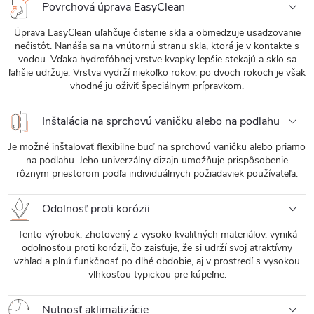
Povrchová úprava EasyClean
Úprava EasyClean uľahčuje čistenie skla a obmedzuje usadzovanie
nečistôt. Nanáša sa na vnútornú stranu skla, ktorá je v kontakte s
vodou. Vďaka hydrofóbnej vrstve kvapky lepšie stekajú a sklo sa
ľahšie udržuje. Vrstva vydrží niekoľko rokov, po dvoch rokoch je však
vhodné ju oživiť špeciálnym prípravkom.
Inštalácia na sprchovú vaničku alebo na podlahu
Je možné inštalovať flexibilne buď na sprchovú vaničku alebo priamo
na podlahu. Jeho univerzálny dizajn umožňuje prispôsobenie
rôznym priestorom podľa individuálnych požiadaviek používateľa.
Odolnosť proti korózii
Tento výrobok, zhotovený z vysoko kvalitných materiálov, vyniká
odolnosťou proti korózii, čo zaisťuje, že si udrží svoj atraktívny
vzhľad a plnú funkčnosť po dlhé obdobie, aj v prostredí s vysokou
vlhkosťou typickou pre kúpeľne.
Nutnosť aklimatizácie