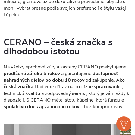
mliečne, grafitové až po dekoratívne prevedenie, aby ste si
mohli vybrať presne podľa svojich preferencií a štýlu vašej
kúpeľne.
CERANO – česká značka s
dlhodobou istotou
Na všetky sprchové kúty a zásteny CERANO poskytujeme
predĺženú záruku 5 rokov
a garantujeme
dostupnosť
náhradných dielov po dobu 10 rokov
od zakúpenia. Ako
česká značka
kladieme dôraz na precízne
spracovanie
,
technickú
kvalitu
a zodpovedný
servis
, ktorý je vám vždy k
dispozícii. S CERANO máte istotu kúpeľne, ktorá funguje
spoľahlivo dnes aj za mnoho rokov
– bez kompromisov.