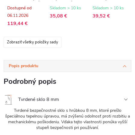
8 mm - grafitové
biela matná - 150
Onyx - 8 mm -
sklo - 70x200 cm
cm
biela matná - 15
Dostupné od
Skladom > 10 ks
Skladom > 10 ks
mm
06.11.2026
35,08 €
39,52 €
119,44 €
Zobraziť všetky položky sady
Popis produktu
Podrobný popis
Tvrdené sklo 8 mm
Tvrdené bezpečnostné sklo s hrúbkou 8 mm, ktoré prešlo
špeciálnou tepelnou úpravou, má zvýšenú odolnosť proti rozbitiu a
mechanickému poškodeniu. Vďaka tejto vlastnosti ponúka vyšší
stupeň bezpečnosti pri používaní.