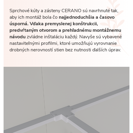
Sprchové kúty a zásteny CERANO sú navrhnuté tak,
aby ich montáž bola čo
najjednoduchšia a časovo
úsporná. Vďaka premyslenej konštrukcii,
predvŕtaným otvorom a prehľadnému montážnemu
návodu
zvládne inštaláciu každý. Navyše sú vybavené
nastaviteľnými profilmi, ktoré umožňujú vyrovnanie
drobných nerovností stien bez nutnosti ďalších úprav.