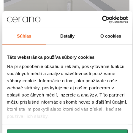
Súhlas
Detaily
O cookies
Robustné profily pre
maximálnu stabilitu
Táto webstránka používa súbory cookies
Sprchové kúty a zásteny CERANO sú vybavené
Na prispôsobenie obsahu a reklám, poskytovanie funkcií
odolnými hliníkovými profilmi s výškou 200 cm a
sociálnych médií a analýzu návštevnosti používame
hrúbkou 1,5 cm
, ktoré zaisťujú
pevné uchytenie skla
súbory cookie. Informácie o tom, ako používate naše
a stabilitu celej konštrukcie
. Vďaka
kompenzácii
webové stránky, poskytujeme aj našim partnerom v
drobných nerovností stien
je inštalácia rýchla, presná
oblasti sociálnych médií, inzercie a analýzy. Títo partneri
a bez nutnosti ďalších stavebných zásahov.
môžu príslušné informácie skombinovať s ďalšími údajmi,
Antikorózna úprava
navyše garantuje dlhú životnosť
ktoré ste im poskytli alebo ktoré od vás získali, keď ste
aj pri každodennom používaní v náročnom
používali ich služby.
kúpeľňovom prostredí.