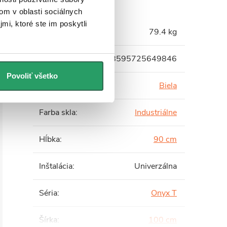
om v oblasti sociálnych
mi, ktoré ste im poskytli
Hmotnosť
:
79.4 kg
EAN
:
8595725649846
Povoliť všetko
Farba profilu
:
Biela
Farba skla
:
Industriálne
Hĺbka
:
90 cm
Inštalácia
:
Univerzálna
Séria
:
Onyx T
Šírka
:
100 cm