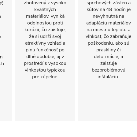
zhotovený z vysoko
sprchových zásten a
ať
kvalitných
kútov na 48 hodín je
materiálov, vyniká
nevyhnutná na
u
odolnosťou proti
adaptáciu materiálov
korózii, čo zaisťuje,
na miestnu teplotu a
že si udrží svoj
vlhkosť, čo zabraňuje
n
atraktívny vzhľad a
poškodeniu, ako sú
plnú funkčnosť po
praskliny či
dlhé obdobie, aj v
deformácie, a
om
prostredí s vysokou
zaisťuje
ch
vlhkosťou typickou
bezproblémovú
pre kúpeľne.
inštaláciu.