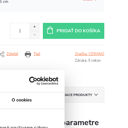
PRIDAŤ DO KOŠÍKA
Zdieľať
Tlač
Značka:
CERANO
Záruka
:
5 rokov
ZNAČKA
CERANO
SÚVISIACE PRODUKTY
O cookies
Dodatočné parametre
vnosti používame súbory