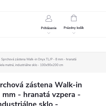
chodné podmienky
Ochrana osobných údajov
Kontakt
NÁKUPNÝ
KOŠÍK
Prázdny košík
Prihlásenie
Sprchová zástena Walk-in Onyx TL/P - 8 mm - hranatá
iela matná, industriálne sklo - 100x90x200 cm
chová zástena Walk-in
 mm - hranatá vzpera -
ndustriálne sklo -