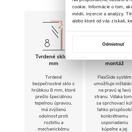
cookie. Informácie o tom, ak
médií, inzercie a analýzy. Tí
alebo ktoré od vás získali, ke
Odmietnuť
Tvrdené sklo 8
Univerzálna
mm
montáž
Tvrdené
FlexSide systém
bezpečnostné sklo s
umožňuje inštalác
hrúbkou 8 mm, ktoré
na pravú aj ľavú
prešlo špeciálnou
stranu. Vďaka to
tepelnou úpravou,
sa sprchovací kú
má zvýšenú
ľahko prispôsobí
odolnosť proti
konkrétnemu
rozbitiu a
usporiadaniu
mechanickému
kúpeľne a jej