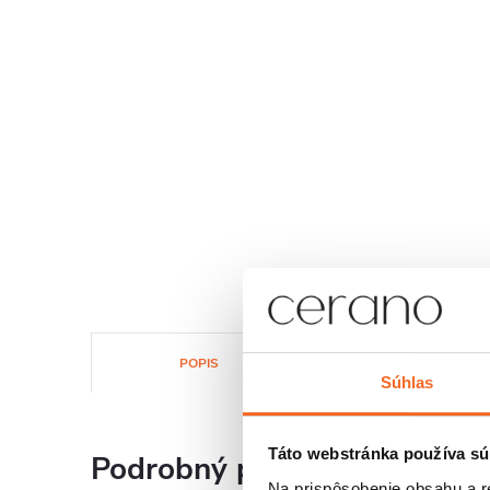
POPIS
SÚBORY NA STIAHNUTI
Súhlas
Táto webstránka používa sú
Podrobný popis
Na prispôsobenie obsahu a r