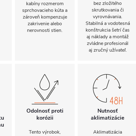
bez zložitého
kabíny rozmerom
skrutkovania či
sprchovacieho kúta a
vyrovnávania.
zároveň kompenzuje
Stabilná a vodotesná
zakrivenie alebo
konštrukcia šetrí čas
nerovnosti stien.
aj náklady a montáž
zvládne profesionál
aj zručný užívateľ.
Odolnosť proti
Nutnosť
ku
korózii
aklimatizácie
hu
Tento výrobok,
Aklimatizácia