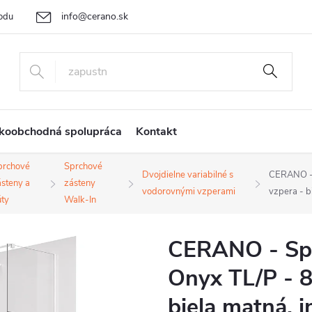
info@cerano.sk
odu
Cenová ponuka na mieru
Vrátenie tovaru a reklamácia
Ob
+421 232 195 445
koobchodná spolupráca
Kontakt
prchové
Sprchové
Dvojdielne variabilné s
CERANO - 
steny a
zásteny
vodorovnými vzperami
vzpera - b
úty
Walk-In
CERANO - Spr
Onyx TL/P - 8
biela matná, i