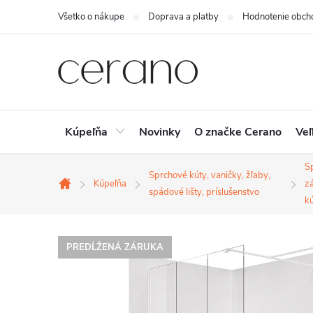
Prejsť
Všetko o nákupe
Doprava a platby
Hodnotenie obch
na
obsah
Kúpeľňa
Novinky
O značke Cerano
Veľ
S
Sprchové kúty, vaničky, žľaby,
Kúpeľňa
zá
Domov
spádové lišty, príslušenstvo
k
PREDĹŽENÁ ZÁRUKA