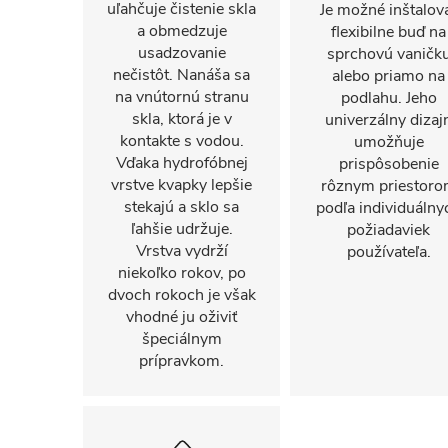
uľahčuje čistenie skla
Je možné inštalov
a obmedzuje
flexibilne buď na
usadzovanie
sprchovú vaničk
nečistôt. Nanáša sa
alebo priamo na
na vnútornú stranu
podlahu. Jeho
skla, ktorá je v
univerzálny dizaj
kontakte s vodou.
umožňuje
Vďaka hydrofóbnej
prispôsobenie
vrstve kvapky lepšie
rôznym priestor
stekajú a sklo sa
podľa individuálny
ľahšie udržuje.
požiadaviek
Vrstva vydrží
používateľa.
niekoľko rokov, po
dvoch rokoch je však
vhodné ju oživiť
špeciálnym
prípravkom.