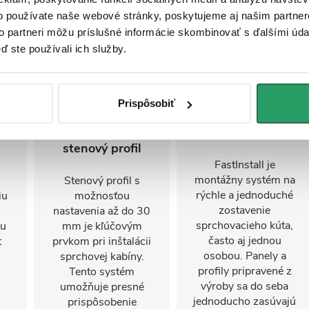
o používate naše webové stránky, poskytujeme aj našim partner
to partneri môžu príslušné informácie skombinovať s ďalšími údaj
ď ste používali ich služby.
Prispôsobiť
Nastaviteľný
FastInstall
stenový profil
FastInstall je
montážny systém na
Stenový profil s
rýchle a jednoduché
iu
možnosťou
zostavenie
nastavenia až do 30
sprchovacieho kúta,
mu
mm je kľúčovým
často aj jednou
t
prvkom pri inštalácii
osobou. Panely a
sprchovej kabíny.
profily pripravené z
Tento systém
výroby sa do seba
umožňuje presné
jednoducho zasúvajú
prispôsobenie