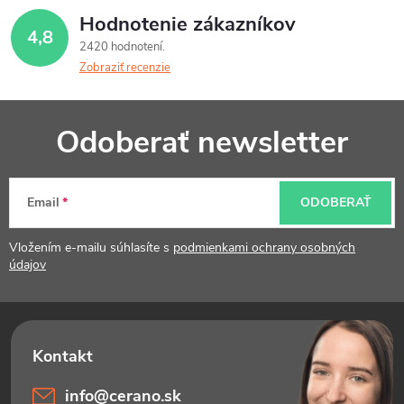
Hodnotenie zákazníkov
4,8
2420 hodnotení
Zobraziť recenzie
Z
Odoberať newsletter
á
p
Email
ODOBERAŤ
ä
t
Vložením e-mailu súhlasíte s
podmienkami ochrany osobných
údajov
i
e
info
@
cerano.sk