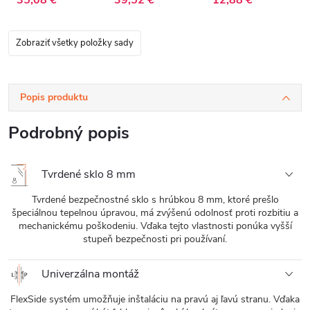
35,08 €
39,52 €
12,88 €
Zobraziť všetky položky sady
Popis produktu
Podrobný popis
Tvrdené sklo 8 mm
Tvrdené bezpečnostné sklo s hrúbkou 8 mm, ktoré prešlo
špeciálnou tepelnou úpravou, má zvýšenú odolnosť proti rozbitiu a
mechanickému poškodeniu. Vďaka tejto vlastnosti ponúka vyšší
stupeň bezpečnosti pri používaní.
Univerzálna montáž
FlexSide systém umožňuje inštaláciu na pravú aj ľavú stranu. Vďaka