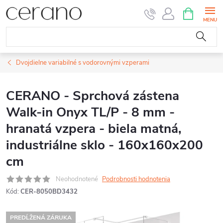
Prejsť
NÁKUPN
KOŠÍK
na
obsah
Dvojdielne variabilné s vodorovnými vzperami
CERANO - Sprchová zástena
Walk-in Onyx TL/P - 8 mm -
hranatá vzpera - biela matná,
industriálne sklo - 160x160x200
cm
Neohodnotené
Podrobnosti hodnotenia
Kód:
CER-8050BD3432
PREDĹŽENÁ ZÁRUKA