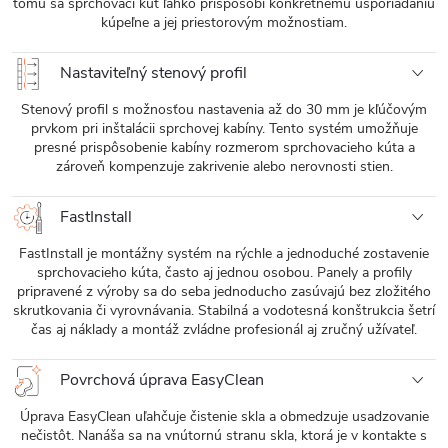
tomu sa sprchovací kút ľahko prispôsobí konkrétnemu usporiadaniu
kúpeľne a jej priestorovým možnostiam.
Nastaviteľný stenový profil
Stenový profil s možnosťou nastavenia až do 30 mm je kľúčovým
prvkom pri inštalácii sprchovej kabíny. Tento systém umožňuje
presné prispôsobenie kabíny rozmerom sprchovacieho kúta a
zároveň kompenzuje zakrivenie alebo nerovnosti stien.
FastInstall
FastInstall je montážny systém na rýchle a jednoduché zostavenie
sprchovacieho kúta, často aj jednou osobou. Panely a profily
pripravené z výroby sa do seba jednoducho zasúvajú bez zložitého
skrutkovania či vyrovnávania. Stabilná a vodotesná konštrukcia šetrí
čas aj náklady a montáž zvládne profesionál aj zručný užívateľ.
Povrchová úprava EasyClean
Úprava EasyClean uľahčuje čistenie skla a obmedzuje usadzovanie
nečistôt. Nanáša sa na vnútornú stranu skla, ktorá je v kontakte s