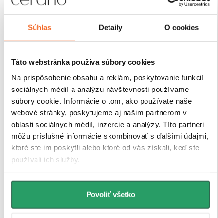
úsporná. Vďaka premyslenej konštrukcii,
predvŕtaným otvorom a prehľadnému montážnemu
návodu
zvládne inštaláciu každý. Navyše sú vybavené
Súhlas
Detaily
O cookies
nastaviteľnými profilmi, ktoré umožňujú vyrovnanie
drobných nerovností stien bez nutnosti ďalších úprav.
Táto webstránka používa súbory cookies
Na prispôsobenie obsahu a reklám, poskytovanie funkcií
sociálnych médií a analýzu návštevnosti používame
súbory cookie. Informácie o tom, ako používate naše
webové stránky, poskytujeme aj našim partnerom v
oblasti sociálnych médií, inzercie a analýzy. Títo partneri
môžu príslušné informácie skombinovať s ďalšími údajmi,
ktoré ste im poskytli alebo ktoré od vás získali, keď ste
používali ich služby.
Povoliť všetko