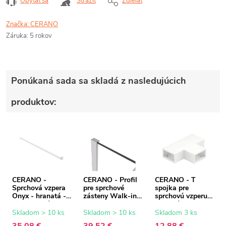
Opýtať sa
Strážiť
Zdieľať
Značka:
CERANO
Záruka
:
5 rokov
Ponúkaná sada sa skladá z nasledujúcich
produktov:
CERANO -
CERANO - Profil
CERANO - T
Sprchová vzpera
pre sprchové
spojka pre
Onyx - hranatá -
zásteny Walk-in
sprchovú vzperu -
biela matná - 150
Onyx - 8 mm -
hranatá - biela
cm
biela matná - 15
matná
Skladom > 10 ks
Skladom > 10 ks
Skladom 3 ks
mm