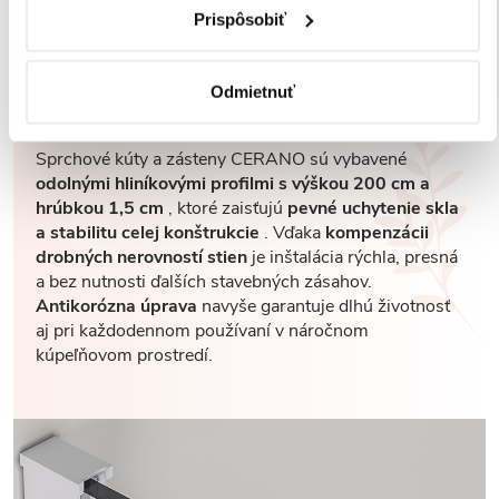
Prispôsobiť
Robustné profily pre
maximálnu stabilitu
Odmietnuť
Sprchové kúty a zásteny CERANO sú vybavené
odolnými hliníkovými profilmi s výškou 200 cm a
hrúbkou 1,5 cm
, ktoré zaisťujú
pevné uchytenie skla
a stabilitu celej konštrukcie
. Vďaka
kompenzácii
drobných nerovností stien
je inštalácia rýchla, presná
a bez nutnosti ďalších stavebných zásahov.
Antikorózna úprava
navyše garantuje dlhú životnosť
aj pri každodennom používaní v náročnom
kúpeľňovom prostredí.