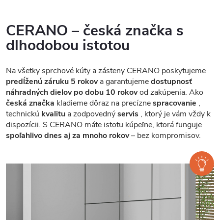
CERANO – česká značka s
dlhodobou istotou
Na všetky sprchové kúty a zásteny CERANO poskytujeme
predĺženú záruku 5 rokov
a garantujeme
dostupnosť
náhradných dielov po dobu 10 rokov
od zakúpenia. Ako
česká značka
kladieme dôraz na precízne
spracovanie
,
technickú
kvalitu
a zodpovedný
servis
, ktorý je vám vždy k
dispozícii. S CERANO máte istotu kúpeľne, ktorá funguje
spoľahlivo dnes aj za mnoho rokov
– bez kompromisov.