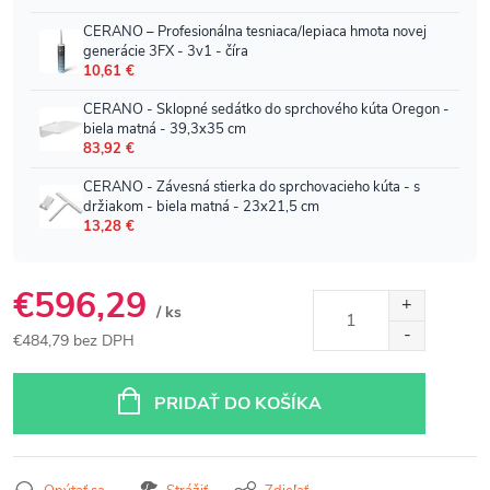
€596,29
/ ks
€484,79 bez DPH
Jednotková
cena:
PRIDAŤ DO KOŠÍKA