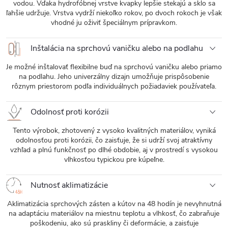
vodou. Vďaka hydrofóbnej vrstve kvapky lepšie stekajú a sklo sa
ľahšie udržuje. Vrstva vydrží niekoľko rokov, po dvoch rokoch je však
vhodné ju oživiť špeciálnym prípravkom.
Inštalácia na sprchovú vaničku alebo na podlahu
Je možné inštalovať flexibilne buď na sprchovú vaničku alebo priamo
na podlahu. Jeho univerzálny dizajn umožňuje prispôsobenie
rôznym priestorom podľa individuálnych požiadaviek používateľa.
Odolnosť proti korózii
Tento výrobok, zhotovený z vysoko kvalitných materiálov, vyniká
odolnosťou proti korózii, čo zaisťuje, že si udrží svoj atraktívny
vzhľad a plnú funkčnosť po dlhé obdobie, aj v prostredí s vysokou
vlhkosťou typickou pre kúpeľne.
Nutnosť aklimatizácie
Aklimatizácia sprchových zásten a kútov na 48 hodín je nevyhnutná
na adaptáciu materiálov na miestnu teplotu a vlhkosť, čo zabraňuje
poškodeniu, ako sú praskliny či deformácie, a zaisťuje