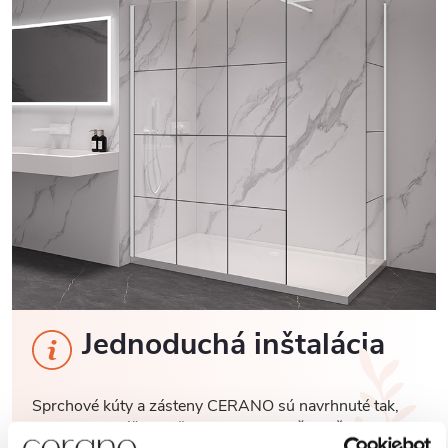
Jednoduchá inštalácia
Sprchové kúty a zásteny CERANO sú navrhnuté tak,
aby ich montáž bola čo
najjednoduchšia a časovo