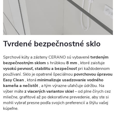
Tvrdené bezpečnostné sklo
Sprchové kúty a zásteny CERANO sú vybavené
tvrdeným
bezpečnostným sklom
s hrúbkou
8 mm
, ktoré zaisťuje
vysokú pevnosť, stabilitu a bezpečnosť
pri každodennom
používaní. Sklo je opatrené špeciálnou
povrchovou úpravou
Easy Clean
, ktorá
minimalizuje usadzovanie vodného
kameňa a nečistôt
, a tým výrazne uľahčuje údržbu. Na
výber máte
z viacerých variantov skiel
– od plne čírych cez
mliečne, grafitové až po dekoratívne prevedenie, aby ste si
mohli vybrať presne podľa svojich preferencií a štýlu vašej
kúpeľne.