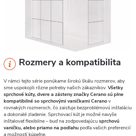
Rozmery a kompatibilita
V rámci tejto série ponúkame širokú škálu rozmerov, aby
sme uspokojili rôzne potreby našich zákazníkov.
Všetky
sprchové kúty, dvere a zásteny značky Cerano sú plne
kompatibilné so sprchovými vaničkami Cerano
v
rovnakých rozmeroch, čo zaisťuje bezproblémovú inštaláciu
a dokonalé zladenie. Sprchovací kút je možné navyše
inštalovať flexibilne – buď na zodpovedajúcu
sprchovú
vaničku, alebo priamo na podlahu
podľa vašich preferencií
a možností kúpeľne.