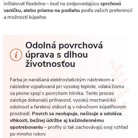
inštalovať flexibilne – buď na zodpovedajúcu
sprchovú
vaničku, alebo priamo na podlahu
podľa vašich preferencií
a možností kúpeľne.
Odolná povrchová
úprava s dlhou
životnosťou
Farba je nanášaná elektrostatickým nástrekom a
následne vypaľovaná pri vysokej teplote, vďaka čomu
sa pevne spojí s povrchom hliníka. Tento proces
zaisťuje dokonalú priľnavosť, vysokú mechanickú
odolnosť a farebnú stálosť aj v náročnom kúpeľňovom
prostredí.
Povrch sa neolupuje, nešisuje a odoláva
vlhkosti, bežnej údržbe aj každodennému
opotrebovaniu
– profily si tak zachovávajú svoj vzhľad
po mnoho rokov.