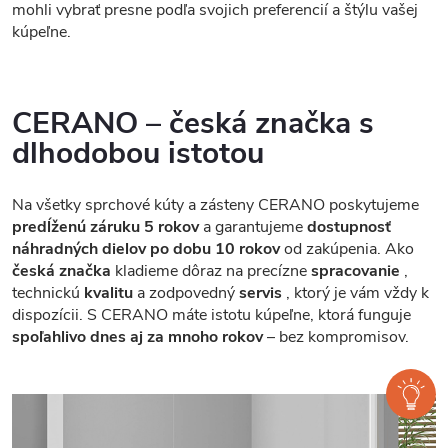
mohli vybrať presne podľa svojich preferencií a štýlu vašej
kúpeľne.
CERANO – česká značka s
dlhodobou istotou
Na všetky sprchové kúty a zásteny CERANO poskytujeme
predĺženú záruku 5 rokov
a garantujeme
dostupnosť
náhradných dielov po dobu 10 rokov
od zakúpenia. Ako
česká značka
kladieme dôraz na precízne
spracovanie
,
technickú
kvalitu
a zodpovedný
servis
, ktorý je vám vždy k
dispozícii. S CERANO máte istotu kúpeľne, ktorá funguje
spoľahlivo dnes aj za mnoho rokov
– bez kompromisov.