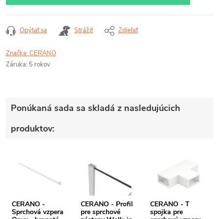
Opýtať sa
Strážiť
Zdieľať
Značka:
CERANO
Záruka
:
5 rokov
Ponúkaná sada sa skladá z nasledujúcich
produktov:
CERANO -
CERANO - Profil
CERANO - T
Sprchová vzpera
pre sprchové
spojka pre