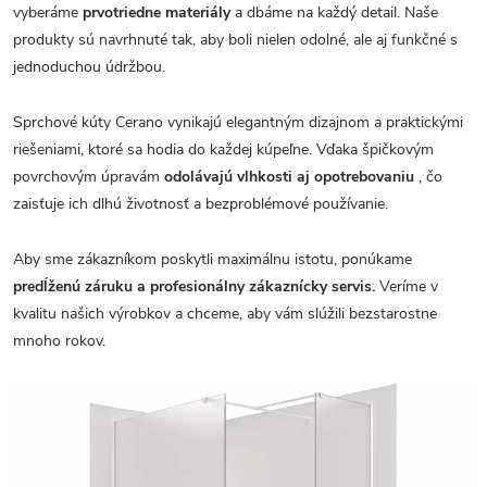
vyberáme
prvotriedne materiály
a dbáme na každý detail. Naše
produkty sú navrhnuté tak, aby boli nielen odolné, ale aj funkčné s
jednoduchou údržbou.
Sprchové kúty Cerano vynikajú elegantným dizajnom a praktickými
riešeniami, ktoré sa hodia do každej kúpeľne. Vďaka špičkovým
povrchovým úpravám
odolávajú vlhkosti aj opotrebovaniu
, čo
zaisťuje ich dlhú životnosť a bezproblémové používanie.
Aby sme zákazníkom poskytli maximálnu istotu, ponúkame
predĺženú záruku a profesionálny zákaznícky servis.
Veríme v
kvalitu našich výrobkov a chceme, aby vám slúžili bezstarostne
mnoho rokov.