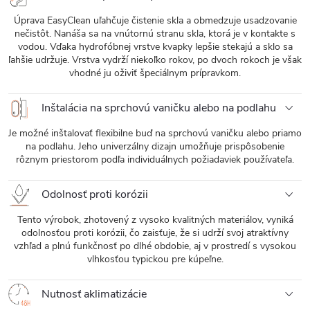
Úprava EasyClean uľahčuje čistenie skla a obmedzuje usadzovanie
nečistôt. Nanáša sa na vnútornú stranu skla, ktorá je v kontakte s
vodou. Vďaka hydrofóbnej vrstve kvapky lepšie stekajú a sklo sa
ľahšie udržuje. Vrstva vydrží niekoľko rokov, po dvoch rokoch je však
vhodné ju oživiť špeciálnym prípravkom.
Inštalácia na sprchovú vaničku alebo na podlahu
Je možné inštalovať flexibilne buď na sprchovú vaničku alebo priamo
na podlahu. Jeho univerzálny dizajn umožňuje prispôsobenie
rôznym priestorom podľa individuálnych požiadaviek používateľa.
Odolnosť proti korózii
Tento výrobok, zhotovený z vysoko kvalitných materiálov, vyniká
odolnosťou proti korózii, čo zaisťuje, že si udrží svoj atraktívny
vzhľad a plnú funkčnosť po dlhé obdobie, aj v prostredí s vysokou
vlhkosťou typickou pre kúpeľne.
Nutnosť aklimatizácie