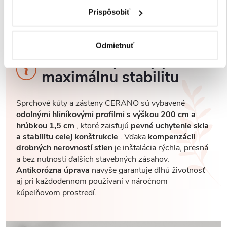
Prispôsobiť
Odmietnuť
Robustné profily pre
maximálnu stabilitu
Sprchové kúty a zásteny CERANO sú vybavené
odolnými hliníkovými profilmi s výškou 200 cm a
hrúbkou 1,5 cm
, ktoré zaisťujú
pevné uchytenie skla
a stabilitu celej konštrukcie
. Vďaka
kompenzácii
drobných nerovností stien
je inštalácia rýchla, presná
a bez nutnosti ďalších stavebných zásahov.
Antikorózna úprava
navyše garantuje dlhú životnosť
aj pri každodennom používaní v náročnom
kúpeľňovom prostredí.