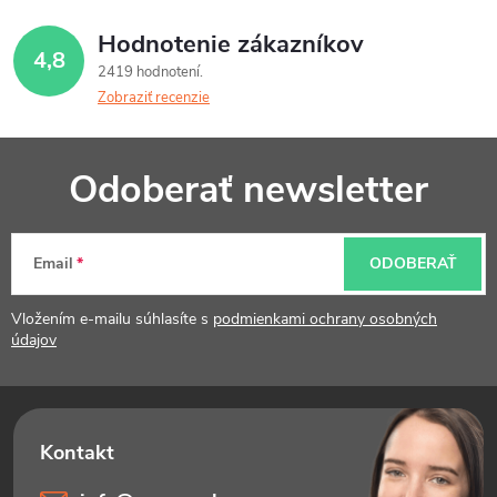
Hodnotenie zákazníkov
4,8
2419 hodnotení
Zobraziť recenzie
Z
Odoberať newsletter
á
p
Email
ODOBERAŤ
ä
t
Vložením e-mailu súhlasíte s
podmienkami ochrany osobných
údajov
i
e