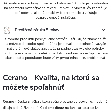
Aklimatizácia sprchových zásten a kútov na 48 hodín je nevyhnutná
na adaptáciu materiálov na miestnu teplotu a vlhkosť, čo zabraňuje
poškodeniu, ako sú praskliny či deformácie, a zaisťuje
bezproblémovú inštaláciu.
Predĺžená záruka 5 rokov
K tomuto produktu poskytujeme päťročnú záruku, čo znamená, že
sa môžete dlhodobo spoľahnúť na jeho kvalitu a odolnosť. Navyše,
naše prémiové služby zaistia, že prípadné otázky alebo potreby
budú vyriešené rýchlo a efektívne. Táto kombinácia zaisťuje, že vaša
skúsenosť s produktom bude vždy prvotriedna a bezproblémová.
Cerano - Kvalita, na ktorú sa
môžete spoľahnúť
Cerano - česká značka
, ktorá spája precízne spracovanie, moderný
dizajn a dlhú životnosť.
Kladieme dôraz na kvalitu
, starostlivo