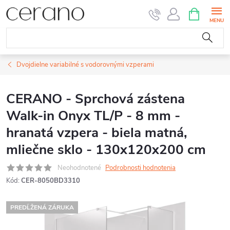
Prejsť
NÁKUPN
KOŠÍK
na
obsah
Dvojdielne variabilné s vodorovnými vzperami
CERANO - Sprchová zástena
Walk-in Onyx TL/P - 8 mm -
hranatá vzpera - biela matná,
mliečne sklo - 130x120x200 cm
Neohodnotené
Podrobnosti hodnotenia
Kód:
CER-8050BD3310
PREDĹŽENÁ ZÁRUKA