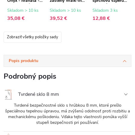
Onyx - hranatá -
zásteny Walk-in
sprchovú vzperu -
biela matná - 150
Onyx - 8 mm -
hranatá - biela
cm
biela matná - 15
matná
Skladom > 10 ks
Skladom > 10 ks
Skladom 3 ks
mm
35,08 €
39,52 €
12,88 €
Zobraziť všetky položky sady
Popis produktu
Podrobný popis
Tvrdené sklo 8 mm
Tvrdené bezpečnostné sklo s hrúbkou 8 mm, ktoré prešlo
špeciálnou tepelnou úpravou, má zvýšenú odolnosť proti rozbitiu a
mechanickému poškodeniu. Vďaka tejto vlastnosti ponúka vyšší
stupeň bezpečnosti pri používaní.