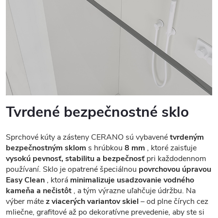
Tvrdené bezpečnostné sklo
Sprchové kúty a zásteny CERANO sú vybavené
tvrdeným
bezpečnostným sklom
s hrúbkou
8 mm
, ktoré zaisťuje
vysokú pevnosť, stabilitu a bezpečnosť
pri každodennom
používaní. Sklo je opatrené špeciálnou
povrchovou úpravou
Easy Clean
, ktorá
minimalizuje usadzovanie vodného
kameňa a nečistôt
, a tým výrazne uľahčuje údržbu. Na
výber máte
z viacerých variantov skiel
– od plne čírych cez
mliečne, grafitové až po dekoratívne prevedenie, aby ste si