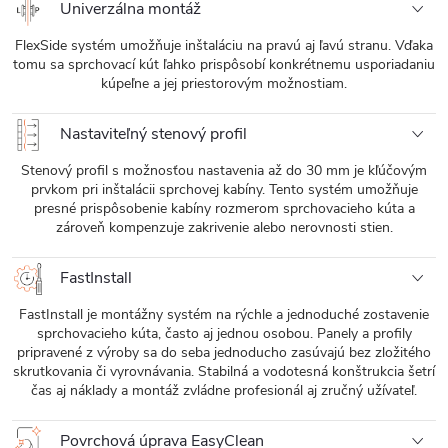
Univerzálna montáž
FlexSide systém umožňuje inštaláciu na pravú aj ľavú stranu. Vďaka
tomu sa sprchovací kút ľahko prispôsobí konkrétnemu usporiadaniu
kúpeľne a jej priestorovým možnostiam.
Nastaviteľný stenový profil
Stenový profil s možnosťou nastavenia až do 30 mm je kľúčovým
prvkom pri inštalácii sprchovej kabíny. Tento systém umožňuje
presné prispôsobenie kabíny rozmerom sprchovacieho kúta a
zároveň kompenzuje zakrivenie alebo nerovnosti stien.
FastInstall
FastInstall je montážny systém na rýchle a jednoduché zostavenie
sprchovacieho kúta, často aj jednou osobou. Panely a profily
pripravené z výroby sa do seba jednoducho zasúvajú bez zložitého
skrutkovania či vyrovnávania. Stabilná a vodotesná konštrukcia šetrí
čas aj náklady a montáž zvládne profesionál aj zručný užívateľ.
Povrchová úprava EasyClean