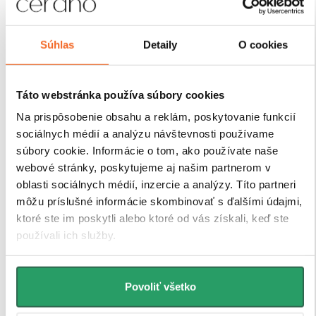
Sprchové kúty a zásteny CERANO sú navrhnuté tak,
aby ich montáž bola čo
najjednoduchšia a časovo
úsporná. Vďaka premyslenej konštrukcii,
Súhlas
Detaily
O cookies
predvŕtaným otvorom a prehľadnému montážnemu
návodu
zvládne inštaláciu každý. Navyše sú vybavené
nastaviteľnými profilmi, ktoré umožňujú vyrovnanie
Táto webstránka používa súbory cookies
drobných nerovností stien bez nutnosti ďalších úprav.
Na prispôsobenie obsahu a reklám, poskytovanie funkcií
sociálnych médií a analýzu návštevnosti používame
súbory cookie. Informácie o tom, ako používate naše
webové stránky, poskytujeme aj našim partnerom v
oblasti sociálnych médií, inzercie a analýzy. Títo partneri
môžu príslušné informácie skombinovať s ďalšími údajmi,
ktoré ste im poskytli alebo ktoré od vás získali, keď ste
používali ich služby.
Povoliť všetko