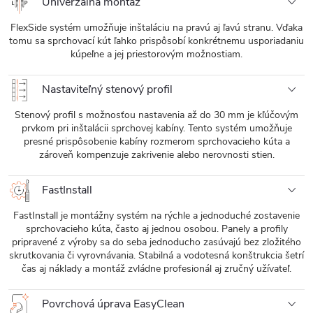
Univerzálna montáž
FlexSide systém umožňuje inštaláciu na pravú aj ľavú stranu. Vďaka
tomu sa sprchovací kút ľahko prispôsobí konkrétnemu usporiadaniu
kúpeľne a jej priestorovým možnostiam.
Nastaviteľný stenový profil
Stenový profil s možnosťou nastavenia až do 30 mm je kľúčovým
prvkom pri inštalácii sprchovej kabíny. Tento systém umožňuje
presné prispôsobenie kabíny rozmerom sprchovacieho kúta a
zároveň kompenzuje zakrivenie alebo nerovnosti stien.
FastInstall
FastInstall je montážny systém na rýchle a jednoduché zostavenie
sprchovacieho kúta, často aj jednou osobou. Panely a profily
pripravené z výroby sa do seba jednoducho zasúvajú bez zložitého
skrutkovania či vyrovnávania. Stabilná a vodotesná konštrukcia šetrí
čas aj náklady a montáž zvládne profesionál aj zručný užívateľ.
Povrchová úprava EasyClean