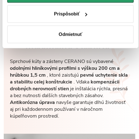
Prispôsobiť
Robustné profily pre
Odmietnuť
maximálnu stabilitu
Sprchové kúty a zásteny CERANO sú vybavené
odolnými hliníkovými profilmi s výškou 200 cm a
hrúbkou 1,5 cm
, ktoré zaisťujú
pevné uchytenie skla
a stabilitu celej konštrukcie
. Vďaka
kompenzácii
drobných nerovností stien
je inštalácia rýchla, presná
a bez nutnosti ďalších stavebných zásahov.
Antikorózna úprava
navyše garantuje dlhú životnosť
aj pri každodennom používaní v náročnom
kúpeľňovom prostredí.