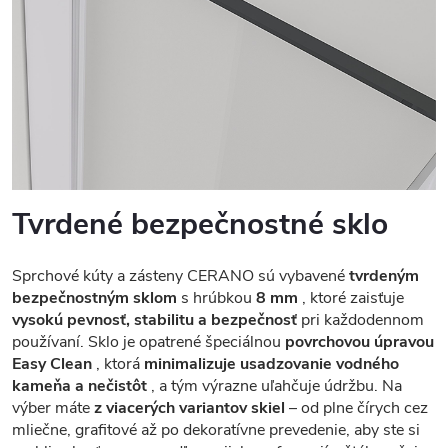
Tvrdené bezpečnostné sklo
Sprchové kúty a zásteny CERANO sú vybavené
tvrdeným
bezpečnostným sklom
s hrúbkou
8 mm
, ktoré zaisťuje
vysokú pevnosť, stabilitu a bezpečnosť
pri každodennom
používaní. Sklo je opatrené špeciálnou
povrchovou úpravou
Easy Clean
, ktorá
minimalizuje usadzovanie vodného
kameňa a nečistôt
, a tým výrazne uľahčuje údržbu. Na
výber máte
z viacerých variantov skiel
– od plne čírych cez
mliečne, grafitové až po dekoratívne prevedenie, aby ste si