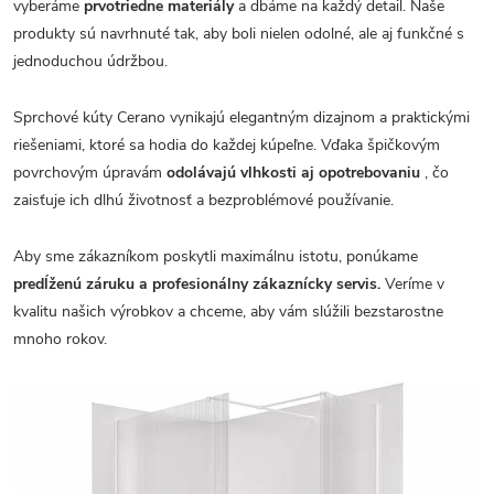
vyberáme
prvotriedne materiály
a dbáme na každý detail. Naše
produkty sú navrhnuté tak, aby boli nielen odolné, ale aj funkčné s
jednoduchou údržbou.
Sprchové kúty Cerano vynikajú elegantným dizajnom a praktickými
riešeniami, ktoré sa hodia do každej kúpeľne. Vďaka špičkovým
povrchovým úpravám
odolávajú vlhkosti aj opotrebovaniu
, čo
zaisťuje ich dlhú životnosť a bezproblémové používanie.
Aby sme zákazníkom poskytli maximálnu istotu, ponúkame
predĺženú záruku a profesionálny zákaznícky servis.
Veríme v
kvalitu našich výrobkov a chceme, aby vám slúžili bezstarostne
mnoho rokov.