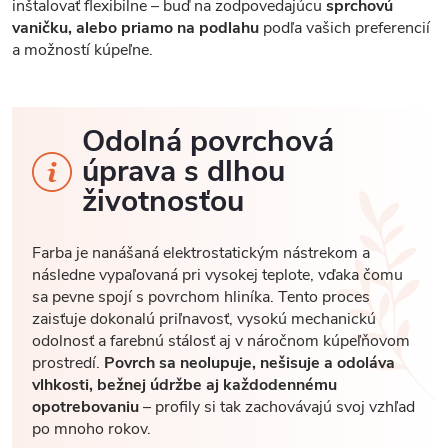
inštalovať flexibilne – buď na zodpovedajúcu
sprchovú
vaničku, alebo priamo na podlahu
podľa vašich preferencií
a možností kúpeľne.
Odolná povrchová
úprava s dlhou
životnosťou
Farba je nanášaná elektrostatickým nástrekom a
následne vypaľovaná pri vysokej teplote, vďaka čomu
sa pevne spojí s povrchom hliníka. Tento proces
zaisťuje dokonalú priľnavosť, vysokú mechanickú
odolnosť a farebnú stálosť aj v náročnom kúpeľňovom
prostredí.
Povrch sa neolupuje, nešisuje a odoláva
vlhkosti, bežnej údržbe aj každodennému
opotrebovaniu
– profily si tak zachovávajú svoj vzhľad
po mnoho rokov.