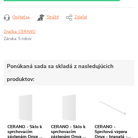
Opýtať sa
Strážiť
Zdieľať
Značka:
CERANO
Záruka
:
5 rokov
Ponúkaná sada sa skladá z nasledujúcich
produktov:
CERANO - Sklo k
CERANO - Sklo k
CERANO -
sprchovacím
sprchovacím
Sprchová vzpera
zástenám Onyx -
zástenám Onyx -
Onyx - hranatá -