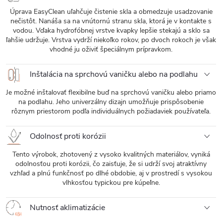
Úprava EasyClean uľahčuje čistenie skla a obmedzuje usadzovanie
nečistôt. Nanáša sa na vnútornú stranu skla, ktorá je v kontakte s
vodou. Vďaka hydrofóbnej vrstve kvapky lepšie stekajú a sklo sa
ľahšie udržuje. Vrstva vydrží niekoľko rokov, po dvoch rokoch je však
vhodné ju oživiť špeciálnym prípravkom.
Inštalácia na sprchovú vaničku alebo na podlahu
Je možné inštalovať flexibilne buď na sprchovú vaničku alebo priamo
na podlahu. Jeho univerzálny dizajn umožňuje prispôsobenie
rôznym priestorom podľa individuálnych požiadaviek používateľa.
Odolnosť proti korózii
Tento výrobok, zhotovený z vysoko kvalitných materiálov, vyniká
odolnosťou proti korózii, čo zaisťuje, že si udrží svoj atraktívny
vzhľad a plnú funkčnosť po dlhé obdobie, aj v prostredí s vysokou
vlhkosťou typickou pre kúpeľne.
Nutnosť aklimatizácie