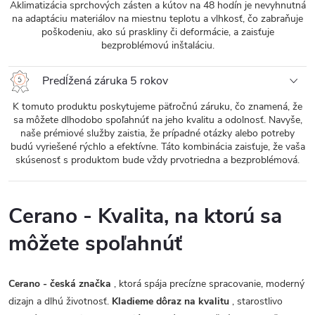
Aklimatizácia sprchových zásten a kútov na 48 hodín je nevyhnutná
na adaptáciu materiálov na miestnu teplotu a vlhkosť, čo zabraňuje
poškodeniu, ako sú praskliny či deformácie, a zaisťuje
bezproblémovú inštaláciu.
Predĺžená záruka 5 rokov
K tomuto produktu poskytujeme päťročnú záruku, čo znamená, že
sa môžete dlhodobo spoľahnúť na jeho kvalitu a odolnosť. Navyše,
naše prémiové služby zaistia, že prípadné otázky alebo potreby
budú vyriešené rýchlo a efektívne. Táto kombinácia zaisťuje, že vaša
skúsenosť s produktom bude vždy prvotriedna a bezproblémová.
Cerano - Kvalita, na ktorú sa
môžete spoľahnúť
Cerano - česká značka
, ktorá spája precízne spracovanie, moderný
dizajn a dlhú životnosť.
Kladieme dôraz na kvalitu
, starostlivo