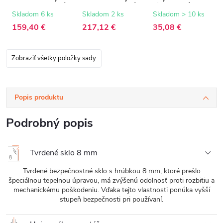
8 mm - ryhované
8 mm - ryhované
biela matná - 150
sklo - 60x200 cm
sklo - 100x200
cm
Skladom 6 ks
Skladom 2 ks
Skladom > 10 ks
cm
159,40 €
217,12 €
35,08 €
Zobraziť všetky položky sady
Popis produktu
Podrobný popis
Tvrdené sklo 8 mm
Tvrdené bezpečnostné sklo s hrúbkou 8 mm, ktoré prešlo
špeciálnou tepelnou úpravou, má zvýšenú odolnosť proti rozbitiu a
mechanickému poškodeniu. Vďaka tejto vlastnosti ponúka vyšší
stupeň bezpečnosti pri používaní.