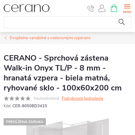
Prejsť
NÁKUPN
KOŠÍK
na
obsah
Dvojdielne variabilné s vodorovnými vzperami
CERANO - Sprchová zástena
Walk-in Onyx TL/P - 8 mm -
hranatá vzpera - biela matná,
ryhované sklo - 100x60x200 cm
Neohodnotené
Podrobnosti hodnotenia
Kód:
CER-8050BD3415
PREDĹŽENÁ ZÁRUKA