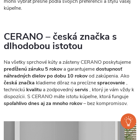
mohli vybrať presne podľa svojich preferencií a štýlu vašej
kúpeľne.
CERANO – česká značka s
dlhodobou istotou
Na všetky sprchové kúty a zásteny CERANO poskytujeme
predĺženú záruku 5 rokov
a garantujeme
dostupnosť
náhradných dielov po dobu 10 rokov
od zakúpenia. Ako
česká značka
kladieme dôraz na precízne
spracovanie
,
technickú
kvalitu
a zodpovedný
servis
, ktorý je vám vždy k
dispozícii. S CERANO máte istotu kúpeľne, ktorá funguje
spoľahlivo dnes aj za mnoho rokov
– bez kompromisov.