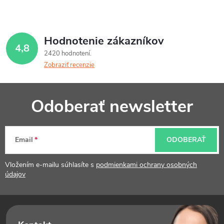
Hodnotenie zákazníkov
4,8
2420 hodnotení
Zobraziť recenzie
Z
Odoberať newsletter
á
p
Email
ODOBERAŤ
ä
t
Vložením e-mailu súhlasíte s
podmienkami ochrany osobných
údajov
i
e