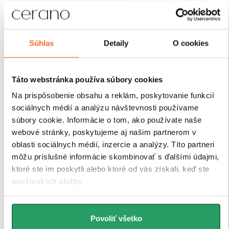
Sprchové kúty a zásteny CERANO sú navrhnuté tak,
aby ich montáž bola čo
najjednoduchšia a časovo
úsporná. Vďaka premyslenej konštrukcii,
predvŕtaným otvorom a prehľadnému montážnemu
Súhlas
Detaily
O cookies
návodu
zvládne inštaláciu každý. Navyše sú vybavené
nastaviteľnými profilmi, ktoré umožňujú vyrovnanie
drobných nerovností stien bez nutnosti ďalších úprav.
Táto webstránka používa súbory cookies
Na prispôsobenie obsahu a reklám, poskytovanie funkcií
sociálnych médií a analýzu návštevnosti používame
súbory cookie. Informácie o tom, ako používate naše
webové stránky, poskytujeme aj našim partnerom v
oblasti sociálnych médií, inzercie a analýzy. Títo partneri
môžu príslušné informácie skombinovať s ďalšími údajmi,
ktoré ste im poskytli alebo ktoré od vás získali, keď ste
používali ich služby.
Povoliť všetko