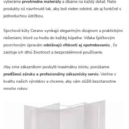
vyberáme
prvotriedne materiály
a dbáme na každý detail. Naše
produkty sú navrhnuté tak, aby boli nielen odolné, ale aj funkčné s
jednoduchou údržbou.
Sprchové kúty Cerano vynikajú elegantným dizajnom a praktickými
riešeniami, ktoré sa hodia do každej kúpeľne. Vďaka špičkovým
povrchovým úpravám
odolávajú vlhkosti aj opotrebovaniu
, čo
zaisťuje ich dlhú životnosť a bezproblémové používanie.
Aby sme zákazníkom poskytli maximálnu istotu, ponúkame
predĺženú záruku a profesionálny zákaznícky servis.
Veríme v
kvalitu našich výrobkov a chceme, aby vám slúžili bezstarostne
mnoho rokov.