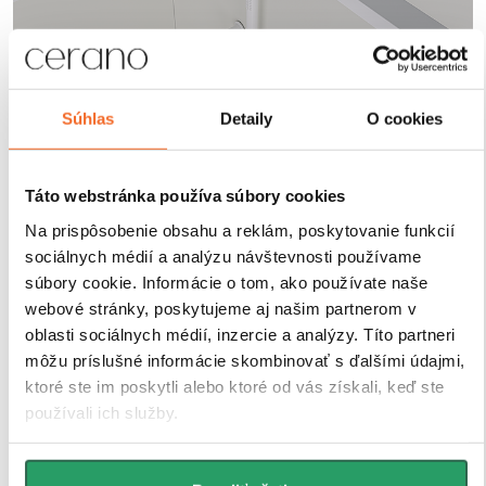
Robustné profily pre
Súhlas
Detaily
O cookies
maximálnu stabilitu
Táto webstránka používa súbory cookies
Sprchové kúty a zásteny CERANO sú vybavené
Na prispôsobenie obsahu a reklám, poskytovanie funkcií
odolnými hliníkovými profilmi s výškou 200 cm a
sociálnych médií a analýzu návštevnosti používame
hrúbkou 1,5 cm
, ktoré zaisťujú
pevné uchytenie skla
súbory cookie. Informácie o tom, ako používate naše
a stabilitu celej konštrukcie
. Vďaka
kompenzácii
drobných nerovností stien
je inštalácia rýchla, presná
webové stránky, poskytujeme aj našim partnerom v
a bez nutnosti ďalších stavebných zásahov.
oblasti sociálnych médií, inzercie a analýzy. Títo partneri
Antikorózna úprava
navyše garantuje dlhú životnosť
môžu príslušné informácie skombinovať s ďalšími údajmi,
aj pri každodennom používaní v náročnom
ktoré ste im poskytli alebo ktoré od vás získali, keď ste
kúpeľňovom prostredí.
používali ich služby.