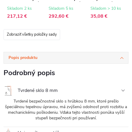
8 mm - ryhované
8 mm - ryhované
biela matná - 150
sklo - 100x200
sklo - 150x200
cm
Skladom 2 ks
Skladom 5 ks
Skladom > 10 ks
cm
cm
217,12 €
292,60 €
35,08 €
Zobraziť všetky položky sady
Popis produktu
Podrobný popis
Tvrdené sklo 8 mm
Tvrdené bezpečnostné sklo s hrúbkou 8 mm, ktoré prešlo
špeciálnou tepelnou úpravou, má zvýšenú odolnosť proti rozbitiu a
mechanickému poškodeniu. Vďaka tejto vlastnosti ponúka vyšší
stupeň bezpečnosti pri používaní.