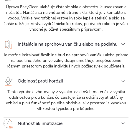
Úprava EasyClean uľahčuje čistenie skla a obmedzuje usadzovanie
nečistôt. Nanáša sa na vnútornú stranu skla, ktorá je v kontakte s
vodou. Vďaka hydrofóbnej vrstve kvapky lepšie stekajú a sklo sa
ľahšie udržuje. Vrstva vydrží niekoľko rokov, po dvoch rokoch je však
vhodné ju oživiť špeciálnym prípravkom.
Inštalácia na sprchovú vaničku alebo na podlahu
Je možné inštalovať flexibilne buď na sprchovú vaničku alebo priamo
na podlahu. Jeho univerzálny dizajn umožňuje prispôsobenie
rôznym priestorom podľa individuálnych požiadaviek používateľa.
Odolnosť proti korózii
Tento výrobok, zhotovený z vysoko kvalitných materiálov, vyniká
odolnosťou proti korózii, čo zaisťuje, že si udrží svoj atraktívny
vzhľad a plnú funkčnosť po dlhé obdobie, aj v prostredí s vysokou
vlhkosťou typickou pre kúpeľne.
Nutnosť aklimatizácie