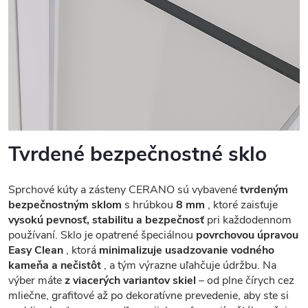
Tvrdené bezpečnostné sklo
Sprchové kúty a zásteny CERANO sú vybavené
tvrdeným
bezpečnostným sklom
s hrúbkou
8 mm
, ktoré zaisťuje
vysokú pevnosť, stabilitu a bezpečnosť
pri každodennom
používaní. Sklo je opatrené špeciálnou
povrchovou úpravou
Easy Clean
, ktorá
minimalizuje usadzovanie vodného
kameňa a nečistôt
, a tým výrazne uľahčuje údržbu. Na
výber máte
z viacerých variantov skiel
– od plne čírych cez
mliečne, grafitové až po dekoratívne prevedenie, aby ste si