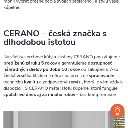
mohli vybrať presne podľa svojich preferencií a štýlu vašej
kúpeľne.
CERANO – česká značka s
dlhodobou istotou
Na všetky sprchové kúty a zásteny CERANO poskytujeme
predĺženú záruku 5 rokov
a garantujeme
dostupnosť
náhradných dielov po dobu 10 rokov
od zakúpenia. Ako
česká značka
kladieme dôraz na precízne
spracovanie
,
technickú
kvalitu
a zodpovedný
servis
, ktorý je vám vždy k
dispozícii. S CERANO máte istotu kúpeľne, ktorá funguje
spoľahlivo dnes aj za mnoho rokov
– bez kompromisov.