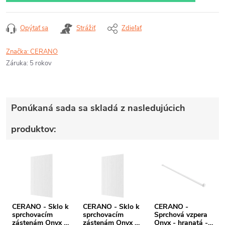
Opýtať sa
Strážiť
Zdieľať
Značka:
CERANO
Záruka
:
5 rokov
Ponúkaná sada sa skladá z nasledujúcich
produktov:
CERANO - Sklo k
CERANO - Sklo k
CERANO -
sprchovacím
sprchovacím
Sprchová vzpera
zástenám Onyx -
zástenám Onyx -
Onyx - hranatá -