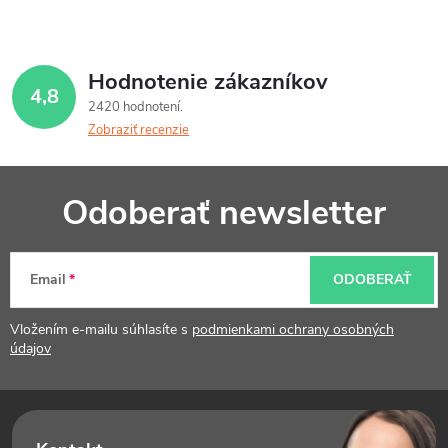
Hodnotenie zákazníkov
4,8
2420 hodnotení
Zobraziť recenzie
Z
Odoberať newsletter
á
p
Email
ODOBERAŤ
ä
t
Vložením e-mailu súhlasíte s
podmienkami ochrany osobných
údajov
i
e