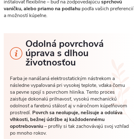
inštalovať flexibilne – buď na zodpovedajúcu
sprchovú
vaničku, alebo priamo na podlahu
podľa vašich preferencií
a možností kúpeľne.
Odolná povrchová
úprava s dlhou
životnosťou
Farba je nanášaná elektrostatickým nástrekom a
následne vypaľovaná pri vysokej teplote, vďaka čomu
sa pevne spojí s povrchom hliníka. Tento proces
zaisťuje dokonalú priľnavosť, vysokú mechanickú
odolnosť a farebnú stálosť aj v náročnom kúpeľňovom
prostredí.
Povrch sa neolupuje, nešisuje a odoláva
vlhkosti, bežnej údržbe aj každodennému
opotrebovaniu
– profily si tak zachovávajú svoj vzhľad
po mnoho rokov.