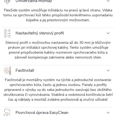
Univerzálna montáž
FlexSide systém umožňuje inštaláciu na pravú aj ľavú stranu. Vďaka
tomu sa sprchovací kút ľahko prispôsobí konkrétnemu usporiadaniu
kúpeľne a jej priestorovým možnostiam.
Nastaviteľný stenový profil
Stenový profil s možnosťou nastavenia až do 30 mm je kľúčovým
prvkom pri inštalácii sprchovej kabíny. Tento systém umožňuje
presné prispôsobenie kabíny rozmerom sprchovacieho kúta a
zároveň kompenzuje zakrivenie alebo nerovnosti stien.
FastInstall
FastInstall je montážny systém na rýchle a jednoduché zostavenie
sprchovacieho kúta, často aj jednou osobou. Panely a profily
pripravené z výroby sa do seba jednoducho zasúvajú bez zložitého
skrutkovania či vyrovnávania. Stabilná a vodotesná konštrukcia šetrí
čas aj náklady a montáž zvládne profesionál aj zručný užívateľ.
Povrchová úprava EasyClean