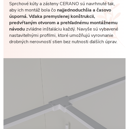
Sprchové kúty a zásteny CERANO sú navrhnuté tak,
aby ich montáž bola čo
najjednoduchšia a časovo
úsporná. Vďaka premyslenej konštrukcii,
predvŕtaným otvorom a prehľadnému montážnemu
návodu
zvládne inštaláciu každý. Navyše sú vybavené
nastaviteľnými profilmi, ktoré umožňujú vyrovnanie
drobných nerovností stien bez nutnosti ďalších úprav.