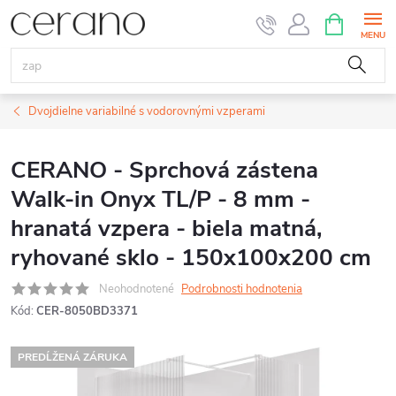
Prejsť
NÁKUPN
KOŠÍK
na
obsah
Dvojdielne variabilné s vodorovnými vzperami
CERANO - Sprchová zástena
Walk-in Onyx TL/P - 8 mm -
hranatá vzpera - biela matná,
ryhované sklo - 150x100x200 cm
Neohodnotené
Podrobnosti hodnotenia
Kód:
CER-8050BD3371
PREDĹŽENÁ ZÁRUKA