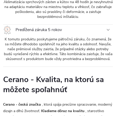
Aklimatizácia sprchových zásten a kútov na 48 hodín je nevyhnutná
na adaptáciu materiálov na miestnu teplotu a vlhkosť, čo zabraňuje
poškodeniu, ako sú praskliny či deformácie, a zaisťuje
bezproblémovú inštaláciu.
Predĺžená záruka 5 rokov
K tomuto produktu poskytujeme päťročnú záruku, čo znamená, že
sa môžete dlhodobo spoľahnúť na jeho kvalitu a odolnosť. Navyše,
naše prémiové služby zaistia, že prípadné otázky alebo potreby
budú vyriešené rýchlo a efektívne. Táto kombinácia zaisťuje, že vaša
skúsenosť s produktom bude vždy prvotriedna a bezproblémová.
Cerano - Kvalita, na ktorú sa
môžete spoľahnúť
Cerano - česká značka
, ktorá spája precízne spracovanie, moderný
dizajn a dlhú životnosť.
Kladieme dôraz na kvalitu
, starostlivo