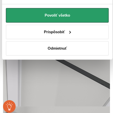
aj pri každodennom používaní v náročnom
kúpeľňovom prostredí.
Povoliť všetko
Prispôsobiť
Odmietnuť