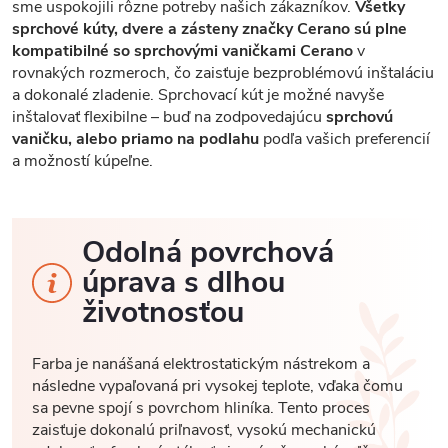
sme uspokojili rôzne potreby našich zákazníkov.
Všetky
sprchové kúty, dvere a zásteny značky Cerano sú plne
kompatibilné so sprchovými vaničkami Cerano
v
rovnakých rozmeroch, čo zaisťuje bezproblémovú inštaláciu
a dokonalé zladenie. Sprchovací kút je možné navyše
inštalovať flexibilne – buď na zodpovedajúcu
sprchovú
vaničku, alebo priamo na podlahu
podľa vašich preferencií
a možností kúpeľne.
Odolná povrchová
úprava s dlhou
životnosťou
Farba je nanášaná elektrostatickým nástrekom a
následne vypaľovaná pri vysokej teplote, vďaka čomu
sa pevne spojí s povrchom hliníka. Tento proces
zaisťuje dokonalú priľnavosť, vysokú mechanickú