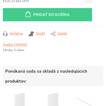
€535,33 bez DPH
Jednotková
cena:
PRIDAŤ DO KOŠÍKA
Opýtať sa
Strážiť
Zdieľať
Značka:
CERANO
Záruka
:
5 rokov
Ponúkaná sada sa skladá z nasledujúcich
produktov: