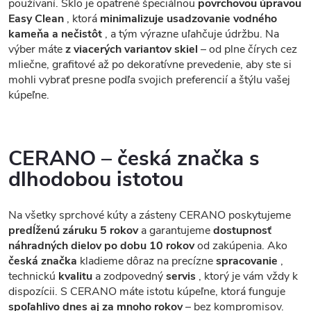
používaní. Sklo je opatrené špeciálnou
povrchovou úpravou
Easy Clean
, ktorá
minimalizuje usadzovanie vodného
kameňa a nečistôt
, a tým výrazne uľahčuje údržbu. Na
výber máte
z viacerých variantov skiel
– od plne čírych cez
mliečne, grafitové až po dekoratívne prevedenie, aby ste si
mohli vybrať presne podľa svojich preferencií a štýlu vašej
kúpeľne.
CERANO – česká značka s
dlhodobou istotou
Na všetky sprchové kúty a zásteny CERANO poskytujeme
predĺženú záruku 5 rokov
a garantujeme
dostupnosť
náhradných dielov po dobu 10 rokov
od zakúpenia. Ako
česká značka
kladieme dôraz na precízne
spracovanie
,
technickú
kvalitu
a zodpovedný
servis
, ktorý je vám vždy k
dispozícii. S CERANO máte istotu kúpeľne, ktorá funguje
spoľahlivo dnes aj za mnoho rokov
– bez kompromisov.