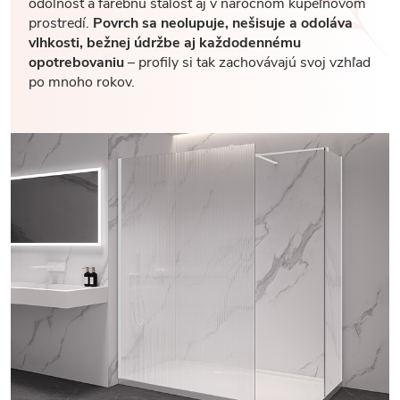
odolnosť a farebnú stálosť aj v náročnom kúpeľňovom
prostredí.
Povrch sa neolupuje, nešisuje a odoláva
vlhkosti, bežnej údržbe aj každodennému
opotrebovaniu
– profily si tak zachovávajú svoj vzhľad
po mnoho rokov.