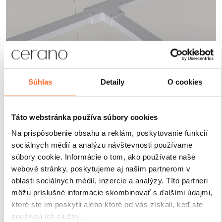
Súhlas
Detaily
O cookies
Robustné profily pre
Táto webstránka používa súbory cookies
maximálnu stabilitu
Na prispôsobenie obsahu a reklám, poskytovanie funkcií
sociálnych médií a analýzu návštevnosti používame
Sprchové kúty a zásteny CERANO sú vybavené
súbory cookie. Informácie o tom, ako používate naše
odolnými hliníkovými profilmi s výškou 200 cm a
webové stránky, poskytujeme aj našim partnerom v
hrúbkou 1,5 cm
, ktoré zaisťujú
pevné uchytenie skla
oblasti sociálnych médií, inzercie a analýzy. Títo partneri
a stabilitu celej konštrukcie
. Vďaka
kompenzácii
môžu príslušné informácie skombinovať s ďalšími údajmi,
drobných nerovností stien
je inštalácia rýchla, presná
ktoré ste im poskytli alebo ktoré od vás získali, keď ste
a bez nutnosti ďalších stavebných zásahov.
používali ich služby.
Antikorózna úprava
navyše garantuje dlhú životnosť