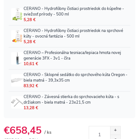
€658,45
/ ks