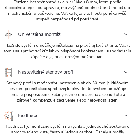
Tvrdené bezpečnostné sklo s hrúbkou 8 mm, ktoré prešlo
špeciálnou tepelnou úpravou, má zvýšenú odolnosť proti rozbitiu a
mechanickému poškodeniu. Vďaka tejto vlastnosti ponúka vyšší
stupeň bezpečnosti pri používaní.
Univerzálna montáž
FlexSide systém umožňuje inštaláciu na pravú aj ľavú stranu. Vďaka
tomu sa sprchovací kút ľahko prispôsobí konkrétnemu usporiadaniu
kúpeľne a jej priestorovým možnostiam.
Nastaviteľný stenový profil
Stenový profil s možnosťou nastavenia až do 30 mm je kľúčovým
prvkom pri inštalácii sprchovej kabíny. Tento systém umožňuje
presné prispôsobenie kabíny rozmerom sprchovacieho kúta a
zároveň kompenzuje zakrivenie alebo nerovnosti stien.
FastInstall
FastInstall je montážny systém na rýchle a jednoduché zostavenie
sprchovacieho kúta, často aj jednou osobou. Panely a profily