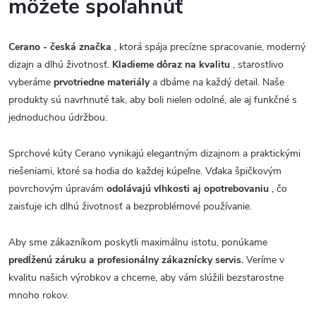
môžete spoľahnúť
Cerano - česká značka
, ktorá spája precízne spracovanie, moderný
dizajn a dlhú životnosť.
Kladieme dôraz na kvalitu
, starostlivo
vyberáme
prvotriedne materiály
a dbáme na každý detail. Naše
produkty sú navrhnuté tak, aby boli nielen odolné, ale aj funkčné s
jednoduchou údržbou.
Sprchové kúty Cerano vynikajú elegantným dizajnom a praktickými
riešeniami, ktoré sa hodia do každej kúpeľne. Vďaka špičkovým
povrchovým úpravám
odolávajú vlhkosti aj opotrebovaniu
, čo
zaisťuje ich dlhú životnosť a bezproblémové používanie.
Aby sme zákazníkom poskytli maximálnu istotu, ponúkame
predĺženú záruku a profesionálny zákaznícky servis.
Veríme v
kvalitu našich výrobkov a chceme, aby vám slúžili bezstarostne
mnoho rokov.