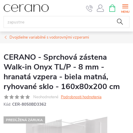
Prejsť
NÁKUPN
KOŠÍK
na
obsah
Dvojdielne variabilné s vodorovnými vzperami
CERANO - Sprchová zástena
Walk-in Onyx TL/P - 8 mm -
hranatá vzpera - biela matná,
ryhované sklo - 160x80x200 cm
Neohodnotené
Podrobnosti hodnotenia
Kód:
CER-8050BD3362
PREDĹŽENÁ ZÁRUKA