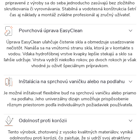
pripravené z výroby sa do seba jednoducho zasúvajú bez zložitého
skrutkovania či vyrovnávania. Stabilná a vodotesná konštrukcia šetrí
čas aj náklady a montáž zvládne profesionál aj zručný užívateľ.
Povrchová úprava EasyClean
Úprava EasyClean uľahčuje čistenie skla a obmedzuje usadzovanie
nečistôt. Nanáša sa na vnútornú stranu skla, ktorá je v kontakte s
vodou. Vďaka hydrofóbnej vrstve kvapky lepšie stekajú a sklo sa
ľahšie udržuje. Vrstva vydrží niekoľko rokov, po dvoch rokoch je však
vhodné ju oživiť špeciálnym prípravkom.
Inštalácia na sprchovú vaničku alebo na podlahu
Je možné inštalovať flexibilne buď na sprchovú vaničku alebo priamo
na podlahu. Jeho univerzálny dizajn umožňuje prispôsobenie
rôznym priestorom podľa individuálnych požiadaviek používateľa.
Odolnosť proti korózii
Tento výrobok, zhotovený z vysoko kvalitných materiálov, vyniká
odolnosťou proti korózii, čo zaisťuje, že si udrží svoj atraktívny