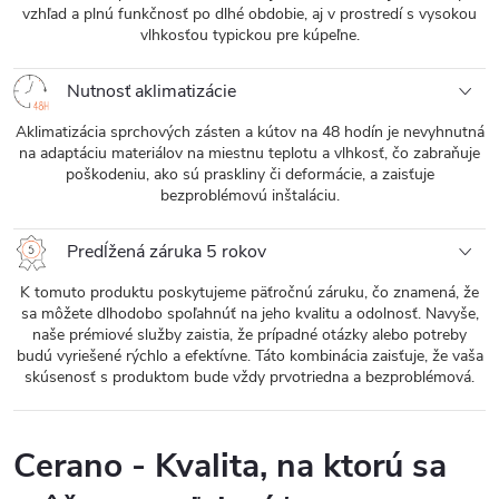
vzhľad a plnú funkčnosť po dlhé obdobie, aj v prostredí s vysokou
vlhkosťou typickou pre kúpeľne.
Nutnosť aklimatizácie
Aklimatizácia sprchových zásten a kútov na 48 hodín je nevyhnutná
na adaptáciu materiálov na miestnu teplotu a vlhkosť, čo zabraňuje
poškodeniu, ako sú praskliny či deformácie, a zaisťuje
bezproblémovú inštaláciu.
Predĺžená záruka 5 rokov
K tomuto produktu poskytujeme päťročnú záruku, čo znamená, že
sa môžete dlhodobo spoľahnúť na jeho kvalitu a odolnosť. Navyše,
naše prémiové služby zaistia, že prípadné otázky alebo potreby
budú vyriešené rýchlo a efektívne. Táto kombinácia zaisťuje, že vaša
skúsenosť s produktom bude vždy prvotriedna a bezproblémová.
Cerano - Kvalita, na ktorú sa