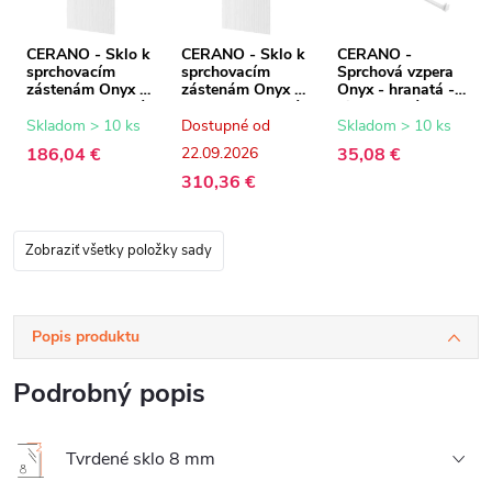
CERANO - Sklo k
CERANO - Sklo k
CERANO -
sprchovacím
sprchovacím
Sprchová vzpera
zástenám Onyx -
zástenám Onyx -
Onyx - hranatá -
8 mm - ryhované
8 mm - ryhované
biela matná - 150
sklo - 80x200 cm
sklo - 160x200
cm
Skladom > 10 ks
Dostupné od
Skladom > 10 ks
cm
186,04 €
22.09.2026
35,08 €
310,36 €
Zobraziť všetky položky sady
Popis produktu
Podrobný popis
Tvrdené sklo 8 mm