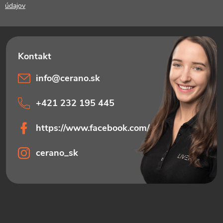
t
údajov
i
e
info
@
cerano.sk
+421 232 195 445
https://www.facebook.com/ceranosk
cerano_sk