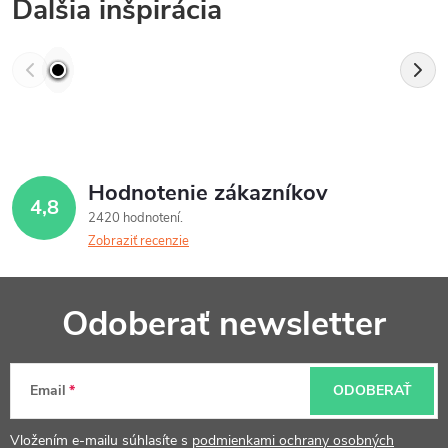
Ďalšia inšpirácia
Hodnotenie zákazníkov
4,8
2420 hodnotení
Zobraziť recenzie
Z
Odoberať newsletter
á
p
Email
ODOBERAŤ
ä
Vložením e-mailu súhlasíte s
podmienkami ochrany osobných